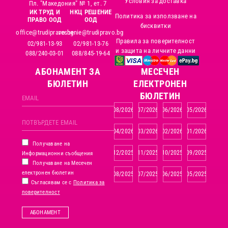
Условия за доставка
Пл. "Македония" № 1, ет. 7
ИК ТРУД И
НКЦ РЕШЕНИЕ
Политика за използване на
ПРАВО ООД
ООД
бисквитки
office@trudipravo.bg
reshenie@trudipravo.bg
Правила за поверителност
02/981-13-93
02/981-13-76
и защита на личните данни
088/240-03-01
088/845-19-64
АБОНАМЕНТ ЗА
MЕСЕЧЕН
БЮЛЕТИН
ЕЛЕКТРОНЕН
БЮЛЕТИН
08/2026
07/2026
06/2026
05/2026
04/2026
03/2026
02/2026
01/2026
Получаване на
12/2025
11/2025
10/2025
09/2025
Информационни съобщения
Получаване на Месечен
електронен бюлетин
08/2025
07/2025
06/2025
05/2025
Съгласявам се с
Политика за
поверителност
АБОНАМЕНТ