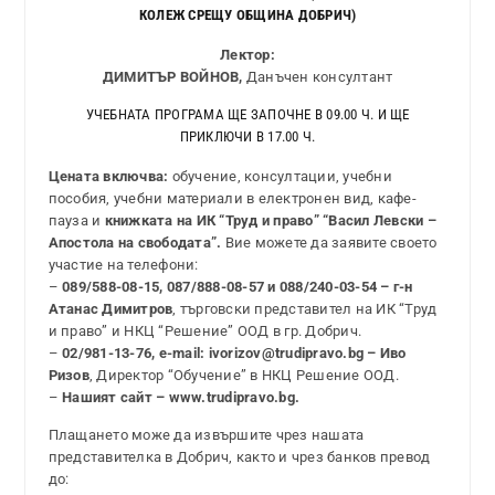
КОЛЕЖ СРЕЩУ ОБЩИНА ДОБРИЧ)
Лектор:
ДИМИТЪР ВОЙНОВ,
Данъчен консултант
УЧЕБНАТА ПРОГРАМА ЩЕ ЗАПОЧНЕ В 09.00 Ч. И ЩЕ
ПРИКЛЮЧИ В 17.00 Ч.
Цената включва:
обучение, консултации, учебни
пособия, учебни материали в електронен вид, кафе-
пауза и
книжката на ИК “Труд и право” “Васил Левски –
Апостола на свободата”.
Вие можете да заявите своето
участие на телефони:
–
089/588-08-15, 087/888-08-57 и 088/240-03-54 – г-н
Атанас Димитров
, търговски представител на ИК “Труд
и право” и НКЦ “Решение” ООД в гр. Добрич.
–
02/981-13-76, e-mail: ivorizov@trudipravo.bg – Иво
Ризов
, Директор “Обучение” в НКЦ Решение ООД.
–
Нашият сайт – www.trudipravo.bg.
Плащането може да извършите чрез нашата
представителка в Добрич, както и чрез банков превод
до: