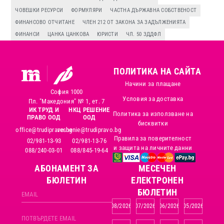
ЧОВЕШКИ РЕСУРСИ
ФОРМУЛЯРИ
ЧАСТНА ДЪРЖАВНА СОБСТВЕНОСТ
ФИНАНСОВО ОТЧИТАНЕ
ЧЛЕН 212 ОТ ЗАКОНА ЗА ЗАДЪЛЖЕНИЯТА
ФИНАНСИ
ЦАНКА ЦАНКОВА
ЮРИСТИ
ЧЛ. 50 ЗДДФЛ
ПОЛИТИКА НА САЙТА
Начини за плащане
София 1000
Условия за доставка
Пл. "Македония" № 1, ет. 7
ИК ТРУД И
НКЦ РЕШЕНИЕ
Политика за използване на
ПРАВО ООД
ООД
бисквитки
office@trudipravo.bg
reshenie@trudipravo.bg
Правила за поверителност
02/981-13-93
02/981-13-76
и защита на личните данни
088/240-03-01
088/845-19-64
АБОНАМЕНТ ЗА
MЕСЕЧЕН
БЮЛЕТИН
ЕЛЕКТРОНЕН
БЮЛЕТИН
08/2026
07/2026
06/2026
05/2026