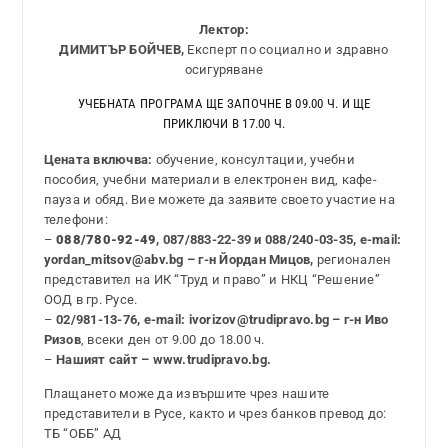
Лектор:
ДИМИТЪР БОЙЧЕВ,
Експерт по социално и здравно
осигуряване
УЧЕБНАТА ПРОГРАМА ЩЕ ЗАПОЧНЕ В 09.00 Ч. И ЩЕ
ПРИКЛЮЧИ В 17.00 Ч.
Цената включва:
обучение, консултации, учебни
пособия, учебни материали в електронен вид, кафе-
пауза и обяд. Вие можете да заявите своето участие на
телефони:
–
088/780-92-49
, 087/883-22-39 и 088/240-03-35, e-mail:
yordan_mitsov@abv.bg – г-н Йордан Мицов,
регионален
представител на ИК “Труд и право” и НКЦ “Решение”
ООД в гр. Русе.
–
02/981-13-76, e-mail: ivorizov@trudipravo.bg – г-н Иво
Ризов
, всеки ден от 9.00 до 18.00 ч.
–
Нашият сайт – www.trudipravo.bg.
Плащането може да извършите чрез нашите
представители в Русе, както и чрез банков превод до:
ТБ “ОББ” АД