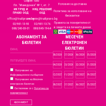
София 1000
Условия за доставка
Пл. "Македония" № 1, ет. 7
ИК ТРУД И
НКЦ РЕШЕНИЕ
Политика за използване на
ПРАВО ООД
ООД
бисквитки
office@trudipravo.bg
reshenie@trudipravo.bg
Правила за поверителност
02/981-13-93
02/981-13-76
и защита на личните данни
088/240-03-01
088/845-19-64
АБОНАМЕНТ ЗА
MЕСЕЧЕН
БЮЛЕТИН
ЕЛЕКТРОНЕН
БЮЛЕТИН
08/2026
07/2026
06/2026
05/2026
04/2026
03/2026
02/2026
01/2026
Получаване на
12/2025
11/2025
10/2025
09/2025
Информационни съобщения
Получаване на Месечен
електронен бюлетин
08/2025
07/2025
06/2025
05/2025
Съгласявам се с
Политика за
поверителност
АБОНАМЕНТ