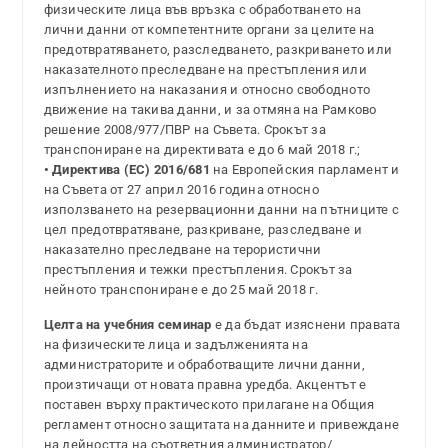
физическите лица във връзка с обработването на
лични данни от компетентните органи за целите на
предотвратяването, разследването, разкриването или
наказателното преследване на престъпления или
изпълнението на наказания и относно свободното
движение на такива данни, и за отмяна на Рамково
решение 2008/977/ПВР на Съвета. Срокът за
транспониране на директивата е до 6 май 2018 г.;
• Директива (ЕС) 2016/681
на Европейския парламент и
на Съвета от 27 април 2016 година относно
използването на резервационни данни на пътниците с
цел предотвратяване, разкриване, разследване и
наказателно преследване на терористични
престъпления и тежки престъпления. Срокът за
нейното транспониране е до 25 май 2018 г.
Целта на учебния семинар
е да бъдат изяснени правата
на физическите лица и задълженията на
администраторите и обработващите лични данни,
произтичащи от новата правна уредба. Акцентът е
поставен върху практическото прилагане на Общия
регламент относно защитата на данните и привеждане
на дейността на съответния администратор/