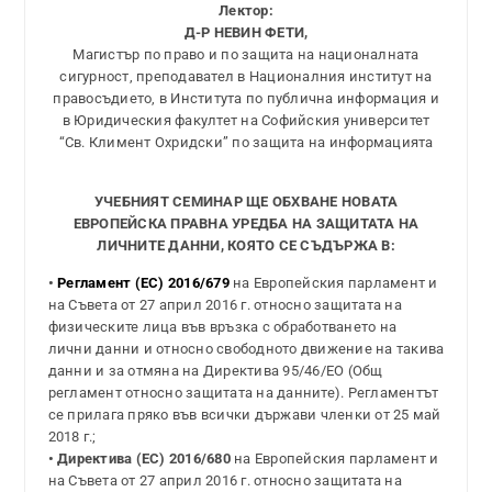
Лектор:
Д-Р НЕВИН ФЕТИ,
Магистър по право и по защита на националната
сигурност, преподавател в Националния институт на
правосъдието, в Института по публична информация и
в Юридическия факултет на Софийския университет
“Св. Климент Охридски” по защита на информацията
УЧЕБНИЯТ СЕМИНАР ЩЕ ОБХВАНЕ НОВАТА
ЕВРОПЕЙСКА ПРАВНА УРЕДБА НА ЗАЩИТАТА НА
ЛИЧНИТЕ ДАННИ, КОЯТО СЕ СЪДЪРЖА В:
•
Регламент (ЕС) 2016/679
на Европейския парламент и
на Съвета от 27 април 2016 г. относно защитата на
физическите лица във връзка с обработването на
лични данни и относно свободното движение на такива
данни и за отмяна на Директива 95/46/ЕО (Общ
регламент относно защитата на данните). Регламентът
се прилага пряко във всички държави членки от 25 май
2018 г.;
• Директива (ЕС) 2016/680
на Европейския парламент и
на Съвета от 27 април 2016 г. относно защитата на