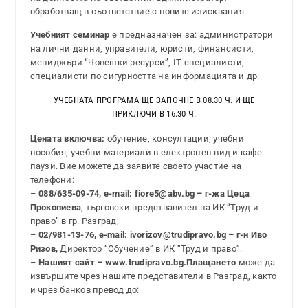
обработващ в съответствие с новите изисквания.
Учебният семинар
е предназначен за: администратори
на лични данни, управители, юристи, финансисти,
мениджъри “Човешки ресурси”, IT специалисти,
специалисти по сигурността на информацията и др.
УЧЕБНАТА ПРОГРАМА ЩЕ ЗАПОЧНЕ В 08.30 Ч. И ЩЕ
ПРИКЛЮЧИ В 16.30 Ч.
Цената включва:
обучение, консултации, учебни
пособия, учебни материали в електронен вид и кафе-
паузи. Вие можете да заявите своето участие на
телефони:
–
088/635-09-74, e-mail: fiore5@abv.bg – г-жа Цеца
Прокопиева
, търговски предствавител на ИК “Труд и
право” в гр. Разград;
–
02/981-13-76, e-mail: ivorizov@trudipravo.bg – г-н Иво
Ризов,
Директор “Обучение” в ИК “Труд и право”.
–
Нашият сайт – www.trudipravo.bg.
Плащането
може да
извършите чрез нашите представители в Разград, както
и чрез банков превод до: