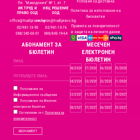
Условия за доставка
Пл. "Македония" № 1, ет. 7
ИК ТРУД И
НКЦ РЕШЕНИЕ
Политика за използване на
ПРАВО ООД
ООД
бисквитки
office@trudipravo.bg
reshenie@trudipravo.bg
Правила за поверителност
02/981-13-93
02/981-13-76
и защита на личните данни
088/240-03-01
088/845-19-64
АБОНАМЕНТ ЗА
MЕСЕЧЕН
БЮЛЕТИН
ЕЛЕКТРОНЕН
БЮЛЕТИН
08/2026
07/2026
06/2026
05/2026
04/2026
03/2026
02/2026
01/2026
Получаване на
12/2025
11/2025
10/2025
09/2025
Информационни съобщения
Получаване на Месечен
електронен бюлетин
08/2025
07/2025
06/2025
05/2025
Съгласявам се с
Политика за
поверителност
АБОНАМЕНТ