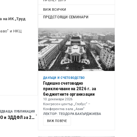
ПРОЛЕТ 2019
ВИЖ ВСИЧКИ
ПРЕДСТОЯЩИ СЕМИНАРИ
 на ИК „Труд
раво” и НКЦ
ДАНЪЦИ И СЧЕТОВОДСТВО
Годишно счетоводно
приключване на 2026 г. за
бюджетните организации
10 декември 2026
Конгресен център „Глобус“ –
Конферентна зала „Азия“
ЕДВАЩА ПУБЛИКАЦИЯ
ЛЕКТОР: ТЕОДОРА БАКЪРДЖИЕВА
Семинар по нови моменти и актуални въпроси на ЗКПО и ЗДДФЛ за 2017 г.
ВИЖ ПОВЕЧЕ