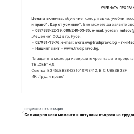
УЧЕБНАТА ПРОГРАМА
Цената включва:
обучение, консултации, учебни посо
и право” „Дар от усмивки“.
Вие можете да заявите сво
–
087/883-22-39, 088/240-03-35, e-mail: yordan_mitsov
„Решение” ООД в гр. Русе.
–
02/981-13-76, e-mail: ivorizov@trudipravo.bg – г-н Ив
–
Нашият сайт – www.trudipravo.bg.
Плащането може да извършите чрез нашите представи
ТБ „ОББ” АД
Сметка: BG45UBBS84231010793412, BIC: UBBSBGSF
ИК „Труд и право”
ПРЕДИШНА ПУБЛИКАЦИЯ