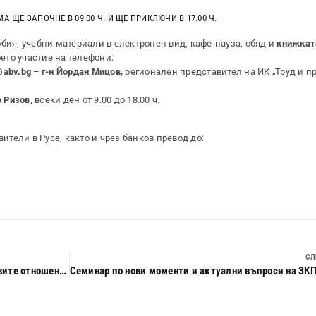
 ЩЕ ЗАПОЧНЕ В 09.00 Ч. И ЩЕ ПРИКЛЮЧИ В 17.00 Ч.
бия, учебни материали в електронен вид, кафе-пауза, обяд и
книжката
ето участие на телефони:
@abv.bg – г-н Йордан Мицов,
регионален представител на ИК „Труд и п
о Ризов
, всеки ден от 9.00 до 18.00 ч.
тели в Русе, както и чрез банков превод до:
СЛ
Семинар по нови моменти и актуални въпроси на трудовите отношения през 2017 г.