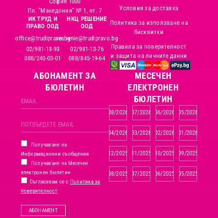
София 1000
Условия за доставка
Пл. "Македония" № 1, ет. 7
ИК ТРУД И
НКЦ РЕШЕНИЕ
Политика за използване на
ПРАВО ООД
ООД
бисквитки
office@trudipravo.bg
reshenie@trudipravo.bg
Правила за поверителност
02/981-13-93
02/981-13-76
и защита на личните данни
088/240-03-01
088/845-19-64
АБОНАМЕНТ ЗА
MЕСЕЧЕН
БЮЛЕТИН
ЕЛЕКТРОНЕН
БЮЛЕТИН
08/2026
07/2026
06/2026
05/2026
04/2026
03/2026
02/2026
01/2026
Получаване на
12/2025
11/2025
10/2025
09/2025
Информационни съобщения
Получаване на Месечен
електронен бюлетин
08/2025
07/2025
06/2025
05/2025
Съгласявам се с
Политика за
поверителност
АБОНАМЕНТ