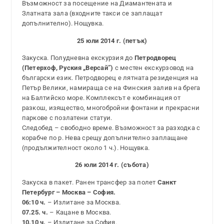
Възможност за посещение на Диамантената и
Златната зала (входните такси се заплащат
допълнително). Нощувка.
25 юли 2014 г. (петък)
Закуска. Полудневна екскурзия до
Петродворец
(Петерхоф, Руския „Версай”)
с местен екскурзовод на
български език. Петродворец е лятната резиденция на
Петър Велики, намираща се на Финския залив на брега
на Балтийско море. Комплексът е комбинация от
разкош, изящество, многобройни фонтани и прекрасни
паркове с позлатени статуи.
Следобед – свободно време. Възможност за разходка с
корабче по р. Нева срещу допълнително заплащане
(продължителност около 1 ч.). Нощувка.
26 юли 2014 г. (събота)
Закуска в пакет. Ранен трансфер за полет
Санкт
Петербург – Москва – София.
06:10 ч.
– Излитане за Москва.
07.25. ч.
– Кацане в Москва.
10.10 ч.
– Излитане за София.