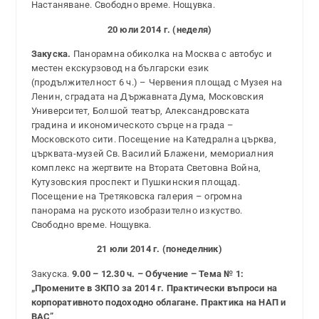
Настаняване. Свободно време. Нощувка.
20 юли 2014 г. (неделя)
Закуска.
Панорамна обиколка на Москва с автобус и
местен екскурзовод на български език
(продължителност 6 ч.) – Червения площад с Музея на
Ленин, сградата на Държавната Дума, Московския
Университет, Болшой театър, Александровската
градина и икономическото сърце на града –
Московското сити. Посещение на Катедрална църква,
църквата-музей Св. Василий Блажени, мемориалния
комплекс на жертвите на Втората Световна Война,
Кутузовския проспект и Пушкинския площад.
Посещение на Третяковска галерия – огромна
панорама на руското изобразително изкуство.
Свободно време. Нощувка.
21 юли 2014 г. (понеделник)
Закуска.
9.00 – 12.30 ч. – Обучение – Тема № 1:
„Промените в ЗКПО за 2014 г. Практически въпроси на
корпоративното подоходно облагане. Практика на НАП и
ВАС”