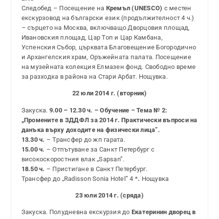
Следобед – Посещение на
Кремъл (UNESCO)
с местен
екскурзовод на български език (продължителност 4 ч.)
– сърцето на Москва, включващо Дворцовия площад,
Ивановския площад, Цар Топ и Цар Камбана,
Успенския Събор, църквата Благовещение Богородично
и Архангелския храм, Оръжейната палата. Посещение
на музейната колекция Елмазен фонд. Свободно време
за разходка в района на Стари Арбат. Нощувка.
22 юли 2014 г. (вторник)
Закуска.
9.00 – 12.30 ч. – Обучение – Тема № 2:
„Промените в ЗДДФЛ за 2014 г. Практически въпроси на
данъка върху доходите на физически лица”.
13.30 ч.
– Трансфер до жп гарата.
15.00 ч.
– Отпътуване за Санкт Петербург с
високоскоростния влак „Sapsan”.
18.50 ч.
– Пристигане в Санкт Петербург.
Трансфер до „Radisson Sonia Hotel” 4 *
.
Нощувка
23 юли 2014 г. (сряда)
Закуска. Полудневна екскурзия до
Екатеринин дворец в