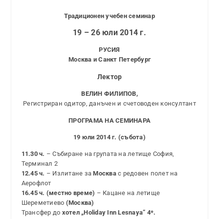
Традиционен учебен семинар
19 – 26 юли 2014 г.
РУСИЯ
Москва и Санкт Петербург
Лектор
ВЕЛИН ФИЛИПОВ,
Регистриран одитор, данъчен и счетоводен консултант
ПРОГРАМА НА СЕМИНАРА
19 юли 2014 г. (събота)
11.30 ч.
– Събиране на групата на летище София,
Терминал 2
12.45 ч.
– Излитане за
Москва
с редовен полет на
Аерофлот
16.45 ч. (местно време)
– Кацане на летище
Шереметиево
(Москва)
Трансфер до
хотел „Holiday Inn Lesnaya” 4*.