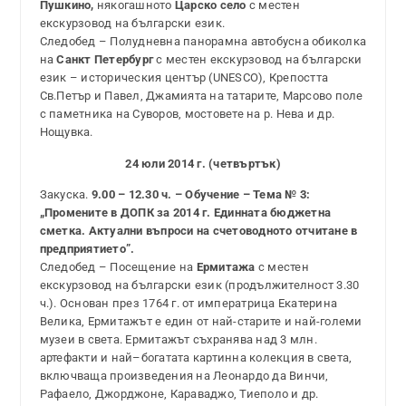
Пушкино,
някогашното
Царско село
с местен
екскурзовод на български език.
Следобед – Полудневна панорамна автобусна обиколка
на
Санкт Петербург
с местен екскурзовод на български
език – историческия център (UNESCO), Крепостта
Св.Петър и Павел, Джамията на татарите, Марсово поле
с паметника на Суворов, мостовете на р. Нева и др.
Нощувка.
24 юли 2014 г. (четвъртък)
Закуска.
9.00 – 12.30 ч. – Обучение – Тема № 3:
„Промените в ДОПК за 2014 г. Единната бюджетна
сметка. Актуални въпроси на счетоводното отчитане в
предприятието”.
Следобед – Посещение на
Ермитажа
с местен
екскурзовод на български език (продължителност 3.30
ч.). Основан през 1764 г. от императрица Екатерина
Велика, Ермитажът е един от най-старите и най-големи
музеи в света. Ермитажът съхранява над 3 млн.
артефакти и най–богатата картинна колекция в света,
включваща произведения на Леонардо да Винчи,
Рафаело, Джорджоне, Караваджо, Тиеполо и др.