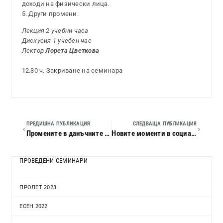
доходи на физически лица.
5. Други промени.
Лекция 2 учебни часа
Дискусия 1 учебен час
Лектор
Лорета Цветкова
12.30 ч. Закриване на семинара
ПРЕДИШНА ПУБЛИКАЦИЯ
СЛЕДВАЩА ПУБЛИКАЦИЯ
Промените в данъчните закони за 2013 г. Счетоводно приключване и данъчно облагане на 2012 г. Данъчни ревизии и проверки
Новите моменти в социалното осигуряване, здравното осигуряване, трудовите отношения и пенсиите през 2013 г.
ПРОВЕДЕНИ СЕМИНАРИ
ПРОЛЕТ 2023
ЕСЕН 2022