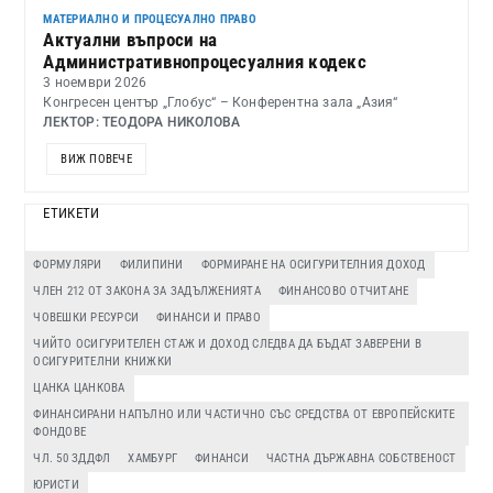
МАТЕРИАЛНО И ПРОЦЕСУАЛНО ПРАВО
Актуални въпроси на
Административнопроцесуалния кодекс
3 ноември 2026
Конгресен център „Глобус“ – Конферентна зала „Азия“
ЛЕКТОР: ТЕОДОРА НИКОЛОВА
ВИЖ ПОВЕЧЕ
ЕТИКЕТИ
ФОРМУЛЯРИ
ФИЛИПИНИ
ФОРМИРАНЕ НА ОСИГУРИТЕЛНИЯ ДОХОД
ЧЛЕН 212 ОТ ЗАКОНА ЗА ЗАДЪЛЖЕНИЯТА
ФИНАНСОВО ОТЧИТАНЕ
ЧОВЕШКИ РЕСУРСИ
ФИНАНСИ И ПРАВО
ЧИЙТО ОСИГУРИТЕЛЕН СТАЖ И ДОХОД СЛЕДВА ДА БЪДАТ ЗАВЕРЕНИ В
ОСИГУРИТЕЛНИ КНИЖКИ
ЦАНКА ЦАНКОВА
ФИНАНСИРАНИ НАПЪЛНО ИЛИ ЧАСТИЧНО СЪС СРЕДСТВА ОТ ЕВРОПЕЙСКИТЕ
ФОНДОВЕ
ЧЛ. 50 ЗДДФЛ
ХАМБУРГ
ФИНАНСИ
ЧАСТНА ДЪРЖАВНА СОБСТВЕНОСТ
ЮРИСТИ