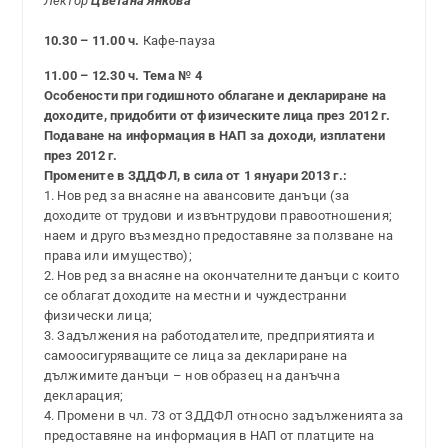
Лектор
Цветана Янкова
10.30 – 11.00 ч.
Кафе-пауза
11.00 – 12.30 ч. Тема № 4
Особености при годишното облагане и деклариране на
доходите, придобити от физическите лица през 2012 г.
Подаване на информация в НАП за доходи, изплатени
през 2012 г.
Промените в ЗДДФЛ, в сила от 1 януари 2013 г.:
1. Нов ред за внасяне на авансовите данъци (за
доходите от трудови и извънтрудови правоотношения;
наем и друго възмездно предоставяне за ползване на
права или имущество);
2. Нов ред за внасяне на окончателните данъци с които
се облагат доходите на местни и чуждестранни
физически лица;
3. Задължения на работодателите, предприятията и
самоосигуряващите се лица за деклариране на
дължимите данъци – нов образец на данъчна
декларация;
4. Промени в чл. 73 от ЗДДФЛ относно задълженията за
предоставяне на информация в НАП от платците на