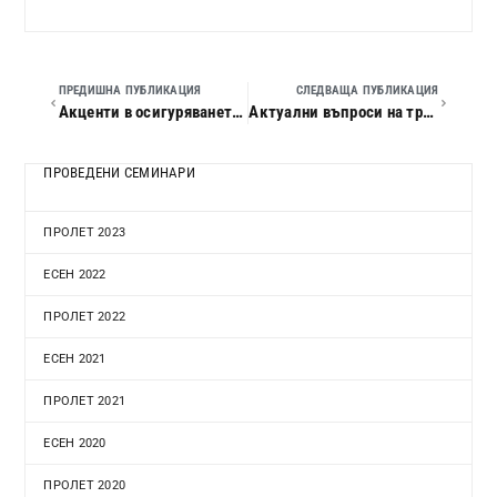
ПРЕДИШНА ПУБЛИКАЦИЯ
СЛЕДВАЩА ПУБЛИКАЦИЯ
Акценти в осигуряването на здравословни и безопасни условия на труд в предприятието през 2012 г. – Албена
Актуални въпроси на трудовите отношения и социалното осигуряване за 2012 г. – Бургас
ПРОВЕДЕНИ СЕМИНАРИ
ПРОЛЕТ 2023
ЕСЕН 2022
ПРОЛЕТ 2022
ЕСЕН 2021
ПРОЛЕТ 2021
ЕСЕН 2020
ПРОЛЕТ 2020