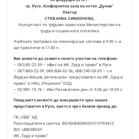
гр. Русе, Конферентна зала на хотел „Дунав”
Лектор
СТЕФАНКА СИМЕОНОВА,
Консултант по трудово право към Министерство на
труда и социалната политика
Учебната програма на семинара ще започва в 9.00 ч. и
ще приключи в 17.00 ч.
Вие можете да заявите своето участие на телефони:
– 082/83-22-39 – офис на ИК „Труд и право” в Русе.
– 087/883-22-39, 089/834-62-56, 088/240-03-35 – г-н
Йордан Мицов, регионален представител на ИК „Труд и
право” и НКЦ „Решение” ООД.
– 02/981-13-76 – Иво Ризов всеки ден от 9.00 до 18.00 ч.
Плащането можете да извършвате чрез нашия
представител в Русе, както и чрез банков превод до:
ТБ „ОББ” АД
Разплащателна сметка: BG45UBBS84231010793412
BIC: UBBSBGSF
ИК „Труд и право”