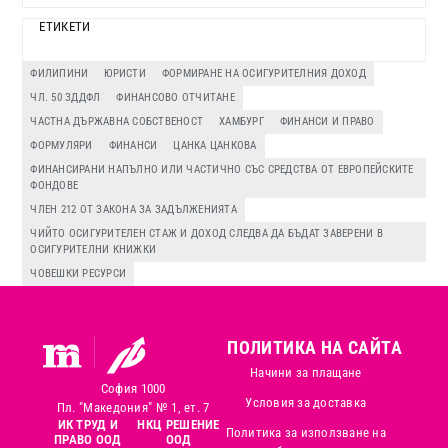
ЕТИКЕТИ
ФИЛИПИНИ
ЮРИСТИ
ФОРМИРАНЕ НА ОСИГУРИТЕЛНИЯ ДОХОД
ЧЛ. 50 ЗДДФЛ
ФИНАНСОВО ОТЧИТАНЕ
ЧАСТНА ДЪРЖАВНА СОБСТВЕНОСТ
ХАМБУРГ
ФИНАНСИ И ПРАВО
ФОРМУЛЯРИ
ФИНАНСИ
ЦАНКА ЦАНКОВА
ФИНАНСИРАНИ НАПЪЛНО ИЛИ ЧАСТИЧНО СЪС СРЕДСТВА ОТ ЕВРОПЕЙСКИТЕ
ФОНДОВЕ
ЧЛЕН 212 ОТ ЗАКОНА ЗА ЗАДЪЛЖЕНИЯТА
ЧИЙТО ОСИГУРИТЕЛЕН СТАЖ И ДОХОД СЛЕДВА ДА БЪДАТ ЗАВЕРЕНИ В
ОСИГУРИТЕЛНИ КНИЖКИ
ЧОВЕШКИ РЕСУРСИ
ПОЛИТИКА НА САЙТА
Начини за плащане
София 1000
Условия за доставка
Пл. "Македония" № 1, ет. 7
ИК ТРУД И
НКЦ РЕШЕНИЕ
Политика за използване на
ПРАВО ООД
ООД