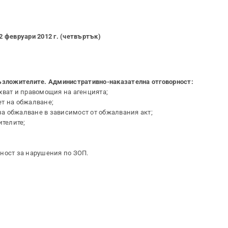
2 февруари 2012 г. (четвъртък)
възложителите. Административно-наказателна отговорност:
хват и правомощия на агенцията;
т на обжалване;
 за обжалване в зависимост от обжалвания акт;
ителите;
ност за нарушения по ЗОП.