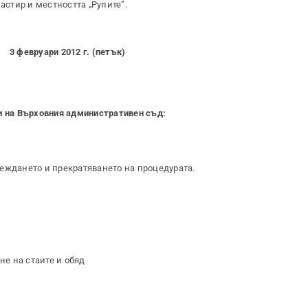
стир и местността „Рупите”.
3 февруари 2012 г. (петък)
и на Върховния административен съд:
еждането и прекратяването на процедурата.
е на стаите и обяд