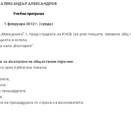
АЛЕКСАНДЪР АЛЕКСАНДРОВ
Учебна програма
1 февруари 2012 г. (сряда)
 „Македония” 1, пред сградата на КНСБ (за участниците, заявили общ 
ията в хотела.
 зала „България”.
е за възлагане на обществени поръчки:
не чрез публична покана;
тите;
ели;
 процедурата;
а;
е на процедурата от страна на възложителя.