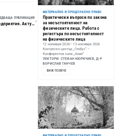
МАТЕРИАЛНО И ПРОЦЕСУАЛНО ПРАВО
Практически въпроси по закона
ЕДВАЩА ПУБЛИКАЦИЯ
за несъстоятелност на
Годишно счетоводно приключване на бюджетните предприятия. Актуални въпроси на данъка върху добавената стойност. Финансов контрол и финансов одит.
физическите лица. Работа с
регистъра по несъстоятелност
на физическите лица
12 ноември 2026
– 13 ноември 2026
Конгресен център „Глобус“ –
Конферентна зала „Азия“
ЛЕКТОРИ: СТЕФАН КЮРКЧИЕВ, Д-Р
БОРИСЛАВ ГАНЧЕВ
ВИЖ ПОВЕЧЕ
МАТЕРИАЛНО И ПРОЦЕСУАЛНО ПРАВО
,