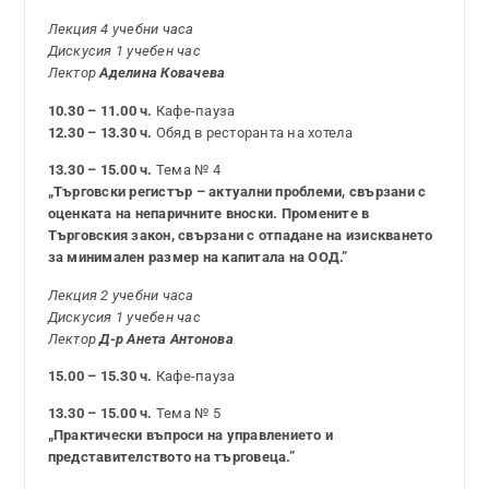
Лекция 4 учебни часа
Дискусия 1 учебен час
Лектор
Аделина Ковачева
10.30 – 11.00 ч.
Кафе-пауза
12.30 – 13.30 ч.
Обяд в ресторанта на хотела
13.30 – 15.00 ч.
Тема № 4
„Търговски регистър – актуални проблеми, свързани с
оценката на непаричните вноски. Промените в
Търговския закон, свързани с отпадане на изискването
за минимален размер на капитала на ООД.”
Лекция 2 учебни часа
Дискусия 1 учебен час
Лектор
Д-р Анета Антонова
15.00 – 15.30 ч.
Кафе-пауза
13.30 – 15.00 ч.
Тема № 5
„Практически въпроси на управлението и
представителството на търговеца.”