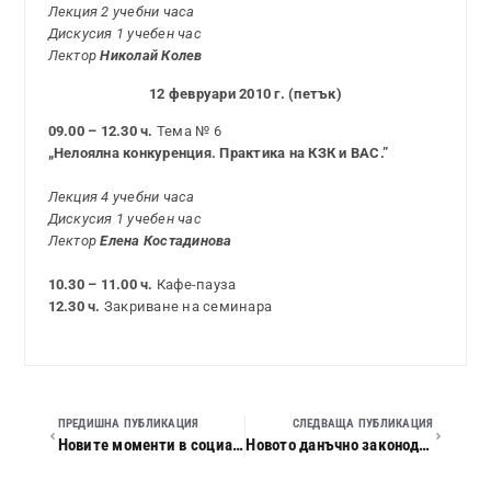
Лекция 2 учебни часа
Дискусия 1 учебен час
Лектор
Николай Колев
12 февруари 2010 г. (петък)
09.00 – 12.30 ч.
Тема № 6
„Нелоялна конкуренция. Практика на КЗК и ВАС.”
Лекция 4 учебни часа
Дискусия 1 учебен час
Лектор
Елена Костадинова
10.30 – 11.00 ч.
Кафе-пауза
12.30 ч.
Закриване на семинара
ПРЕДИШНА ПУБЛИКАЦИЯ
СЛЕДВАЩА ПУБЛИКАЦИЯ
Новите моменти в социалното осигуряване, здравното осигуряване и трудовите отношения през 2010 г.
Новото данъчно законодателство през 2010 г. Данъчно облагане и счетоводно приключване на 2009 г.