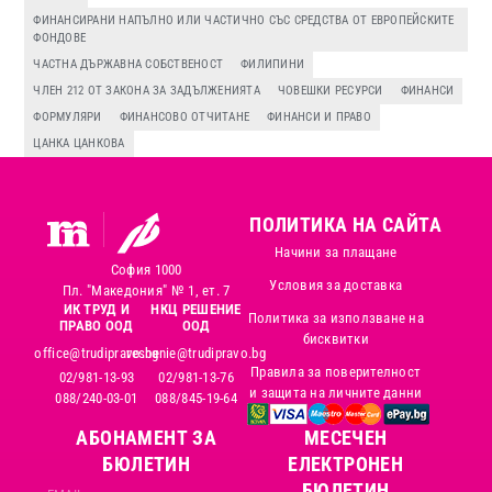
ФИНАНСИРАНИ НАПЪЛНО ИЛИ ЧАСТИЧНО СЪС СРЕДСТВА ОТ ЕВРОПЕЙСКИТЕ
ФОНДОВЕ
ЧАСТНА ДЪРЖАВНА СОБСТВЕНОСТ
ФИЛИПИНИ
ЧЛЕН 212 ОТ ЗАКОНА ЗА ЗАДЪЛЖЕНИЯТА
ЧОВЕШКИ РЕСУРСИ
ФИНАНСИ
ФОРМУЛЯРИ
ФИНАНСОВО ОТЧИТАНЕ
ФИНАНСИ И ПРАВО
ЦАНКА ЦАНКОВА
ПОЛИТИКА НА САЙТА
Начини за плащане
София 1000
Условия за доставка
Пл. "Македония" № 1, ет. 7
ИК ТРУД И
НКЦ РЕШЕНИЕ
Политика за използване на
ПРАВО ООД
ООД
бисквитки
office@trudipravo.bg
reshenie@trudipravo.bg
Правила за поверителност
02/981-13-93
02/981-13-76
и защита на личните данни
088/240-03-01
088/845-19-64
АБОНАМЕНТ ЗА
MЕСЕЧЕН
БЮЛЕТИН
ЕЛЕКТРОНЕН
БЮЛЕТИН