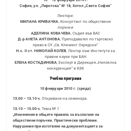
София, ул. „Пиротска” № 18, Хотел „Света София”
Лектори:
МИЛАНА КРИВАЧКА
, Консултант по обществени
поръчки
АДЕЛИНА КОВАЧЕВА
, Съдия във ВАС
Д-р АНЕТА АНТОНОВА
, Преподавател по търговско
право в СУ „Св. Климент Охридски”
Н.с. II ст. НИКОЛАЙ КОЛЕВ
, Лектор към Института за
правни науки при БАН
ЕЛЕНА КОСТАДИНОВА
, Експерт в Дирекция „Нелоялна
конкуренция” в КЗК
Учебна програма
10 февруари 2010 г. (сряда)
13.00 – 13.10 ч.
Откриване на семинара.
13.10 – 15.00 ч.
Тема № 1
„Изменения в общите правила за възлагане на
обществени поръчки. Практически проблеми.
Нарушения при изготвяне на документацията за