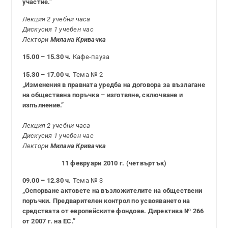
участие.”
Лекция 2 учебни часа
Дискусия 1 учебен час
Лектори
Милана Кривачка
15.00 – 15.30 ч.
Кафе-пауза
15.30 – 17.00 ч.
Тема № 2
„Изменения в правната уредба на договора за възлагане
на обществена поръчка – изготвяне, сключване и
изпълнение.”
Лекция 2 учебни часа
Дискусия 1 учебен час
Лектори
Милана Кривачка
11 февруари 2010 г. (четвъртък)
09.00 – 12.30 ч.
Тема № 3
„Оспорване актовете на възложителите на обществени
поръчки. Предварителен контрол по усвояването на
средствата от европейските фондове. Директива № 266
от 2007 г. на ЕС.”