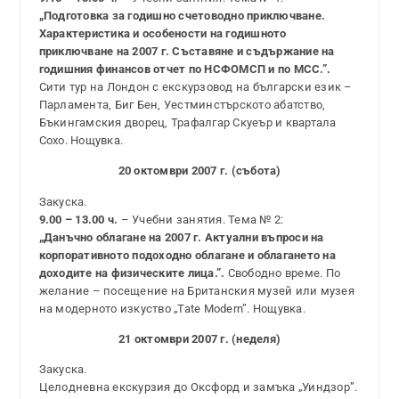
„Подготовка за годишно счетоводно приключване.
Характеристика и особености на годишното
приключване на 2007 г. Съставяне и съдържание на
годишния финансов отчет по НСФОМСП и по МСС.”.
Сити тур на Лондон с екскурзовод на български език –
Парламента, Биг Бен, Уестминстърското абатство,
Бъкингамския дворец, Трафалгар Скуеър и квартала
Сохо. Нощувка.
20 октомври 2007 г. (събота)
Закуска.
9.00 – 13.00 ч.
– Учебни занятия. Тема № 2:
„Данъчно облагане на 2007 г. Актуални въпроси на
корпоративното подоходно облагане и облагането на
доходите на физическите лица.”.
Свободно време. По
желание – посещение на Британския музей или музея
на модерното изкуство „Tate Modern”. Нощувка.
21 октомври 2007 г. (неделя)
Закуска.
Целодневна екскурзия до Оксфорд и замъка „Уиндзор”.