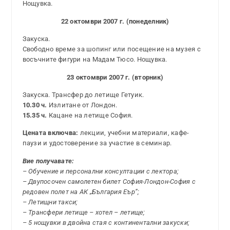
Нощувка.
22 октомври 2007 г. (понеделник)
Закуска.
Свободно време за шопинг или посещение на музея с
восъчните фигури на Мадам Тюсо. Нощувка.
23 октомври 2007 г. (вторник)
Закуска. Трансфер до летище Гетуик.
10.30 ч.
Излитане от Лондон.
15.35 ч.
Кацане на летище София.
Цената включва:
лекции, учебни материали, кафе-
паузи и удостоверение за участие в семинар.
Вие получавате:
– Обучение и персонални консултации с лектора;
– Двупосочен самолетен билет София-Лондон-София с
редовен полет на АК „България Еър”;
– Летищни такси;
– Трансфери летище – хотел – летище;
– 5 нощувки в двойна стая с континентални закуски;