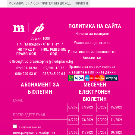
ФОРМИРАНЕ НА ОСИГУРИТЕЛНИЯ ДОХОД
ЮРИСТИ
ПОЛИТИКА НА САЙТА
Начини за плащане
София 1000
Условия за доставка
Пл. "Македония" № 1, ет. 7
ИК ТРУД И
НКЦ РЕШЕНИЕ
Политика за използване на
ПРАВО ООД
ООД
бисквитки
office@trudipravo.bg
reshenie@trudipravo.bg
Правила за поверителност
02/981-13-93
02/981-13-76
и защита на личните данни
088/240-03-01
088/845-19-64
АБОНАМЕНТ ЗА
MЕСЕЧЕН
БЮЛЕТИН
ЕЛЕКТРОНЕН
БЮЛЕТИН
08/2026
07/2026
06/2026
05/2026
04/2026
03/2026
02/2026
01/2026
Получаване на
12/2025
11/2025
10/2025
09/2025
Информационни съобщения