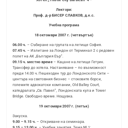
Лектори:
Проф. д-р БИСЕР СЛАВКОВ, д.е.с.
Учебна програма
18 октомври 2007 г. (четвъртък)
06.00 ч.
– Събиране на групата на летище София.
07.45 ч.
– Излитане за Лондон от Терминал 2 с редовен
полет на АК „България Еър”.
09.15 ч. местно време
– Кацане на летище Гетуик.
Трансфер до хотела. Настаняване – по възможност
преди 14.00 ч. Пешеходен тур до Лондонското Сити –
центъра на световния бизнес – стоковите борси,
големите адвокатски компании, Old Balley Court,
катедралата „Св. Павел”, Лондонската кула и Tower
Bridge. Свободно време. Нощувка.
19 октомври 2007 г. (петък)
Закуска.
9.00 – 9.15 ч.
– Откриване на семинара.
9.15 – 13.00 ч.
– Учебни занятия. Тема № 1: