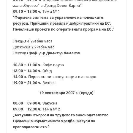
зала „Одесос” в „Гранд Хотел Варна”.
09.10 – 13.00 ч.
Тема № 1
“Фирмена система за управление на човешките
ресурси. Принципи, правила и добри практики на ЕС.
Печеливши проекти по оперативната програма на ЕС.”
Лекция 4 учебни часа
Дискусия 1 учебен час
Лектор
Проф. д-р Димитър Каменов
10.30 – 11.00 ч.
Кафе-пауза
13.00 – 14.00 ч.
Обяд
14.00 ч.
Персонални консултации с лектора
19.00 – 21.00 ч.
Вечеря
19 септември 2007 г. (сряда)
08.00 – 09.00 ч.
Закуска
09.00 – 12.30 ч.
Тема № 2
„Актуални въпроси на трудовото законодателство.
Промени в нормативната уредба. Казуси по
правоприлагането.”