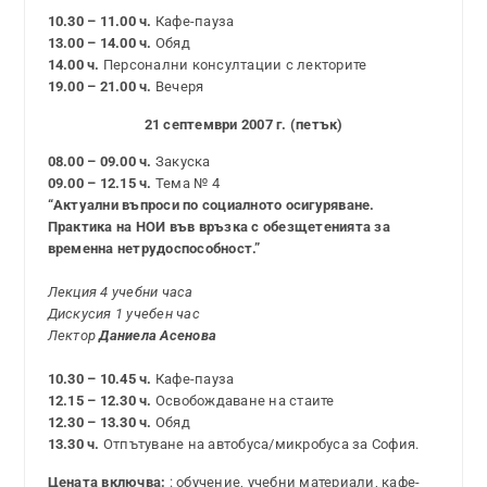
10.30 – 11.00 ч.
Кафе-пауза
13.00 – 14.00 ч.
Обяд
14.00 ч.
Персонални консултации с лекторите
19.00 – 21.00 ч.
Вечеря
21 септември 2007 г. (петък)
08.00 – 09.00 ч.
Закуска
09.00 – 12.15 ч.
Тема № 4
“Актуални въпроси по социалното осигуряване.
Практика на НОИ във връзка с обезщетенията за
временна нетрудоспособност.”
Лекция 4 учебни часа
Дискусия 1 учебен час
Лектор
Даниела Асенова
10.30 – 10.45 ч.
Кафе-пауза
12.15 – 12.30 ч.
Освобождаване на стаите
12.30 – 13.30 ч.
Обяд
13.30 ч.
Отпътуване на автобуса/микробуса за София.
Цената включва:
: обучение, учебни материали, кафе-