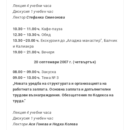
Лекция 4 учебни часа
Дискусия 1 учебен час
Лектор
Стефанка Симеонова
10.30 – 11.00 ч.
Кафе-пауза
12.30 – 13.30 ч.
Обяд
13.30 –20.00 ч.
Екскурзия до „Аладжа манастир”, Балчик
и Калиакра
19.00 – 21.00 ч.
Вечеря
20 септември 2007 г. (четвъртък)
08.00 – 09.00 ч.
Закуска
09.00 – 13.00 ч.
Тема № 3
„Новата уредба на структурата и организацията на
работната заплата. Основна заплата и допълнителни
трудови възнаграждения. Обезщетения по Кодекса на
труда.”
Лекция 4 учебни часа
Дискусия 1 учебен час
Лектори
Ася Гонева и Недка Колева