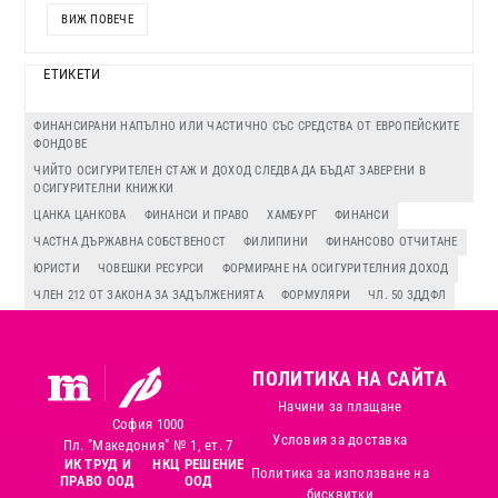
ВИЖ ПОВЕЧЕ
ЕТИКЕТИ
ФИНАНСИРАНИ НАПЪЛНО ИЛИ ЧАСТИЧНО СЪС СРЕДСТВА ОТ ЕВРОПЕЙСКИТЕ
ФОНДОВЕ
ЧИЙТО ОСИГУРИТЕЛЕН СТАЖ И ДОХОД СЛЕДВА ДА БЪДАТ ЗАВЕРЕНИ В
ОСИГУРИТЕЛНИ КНИЖКИ
ЦАНКА ЦАНКОВА
ФИНАНСИ И ПРАВО
ХАМБУРГ
ФИНАНСИ
ЧАСТНА ДЪРЖАВНА СОБСТВЕНОСТ
ФИЛИПИНИ
ФИНАНСОВО ОТЧИТАНЕ
ЮРИСТИ
ЧОВЕШКИ РЕСУРСИ
ФОРМИРАНЕ НА ОСИГУРИТЕЛНИЯ ДОХОД
ЧЛЕН 212 ОТ ЗАКОНА ЗА ЗАДЪЛЖЕНИЯТА
ФОРМУЛЯРИ
ЧЛ. 50 ЗДДФЛ
ПОЛИТИКА НА САЙТА
Начини за плащане
София 1000
Условия за доставка
Пл. "Македония" № 1, ет. 7
ИК ТРУД И
НКЦ РЕШЕНИЕ
Политика за използване на
ПРАВО ООД
ООД
бисквитки