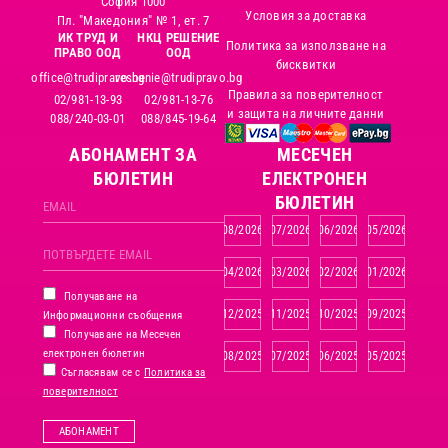
София 1000
Условия за доставка
Пл. "Македония" № 1, ет. 7
ИК ТРУД И
НКЦ РЕШЕНИЕ
Политика за използване на
ПРАВО ООД
ООД
бисквитки
office@trudipravo.bg
reshenie@trudipravo.bg
Правила за поверителност
02/981-13-93
02/981-13-76
и защита на личните данни
088/240-03-01
088/845-19-64
АБОНАМЕНТ ЗА
MЕСЕЧЕН
БЮЛЕТИН
ЕЛЕКТРОНЕН
БЮЛЕТИН
08/2026
07/2026
06/2026
05/2026
04/2026
03/2026
02/2026
01/2026
Получаване на
12/2025
11/2025
10/2025
09/2025
Информационни съобщения
Получаване на Месечен
електронен бюлетин
08/2025
07/2025
06/2025
05/2025
Съгласявам се с
Политика за
поверителност
АБОНАМЕНТ