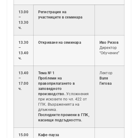
13.00
Регистрация на
–
участниците в семинара
13.30
ч.
13.30
Откриване на семинара
Иво Ризов
–
Директор
13.40
“Обучение”
ч.
13.40
Тема № 1
Лектор
–
Проблеми на
Валя
17.00
правоприлагането в
Гигова
ч.
заповедното
производство.
Усложнения
при исковете по чл. 422 от
ГПК. Възраженията на
длъжника.
Последните промени в ГПК,
касаещи подсъдността.
15.00
Кафе-пауза