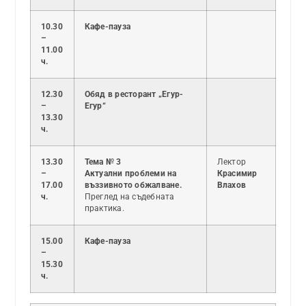
10.30
Кафе-пауза
–
11.00
ч.
12.30
Обяд в ресторант „Егур-
–
Егур“
13.30
ч.
13.30
Тема № 3
Лектор
–
Актуални проблеми на
Красимир
17.00
въззивното обжалване.
Влахов
ч.
Преглед на съдебната
практика.
15.00
Кафе-пауза
–
15.30
ч.