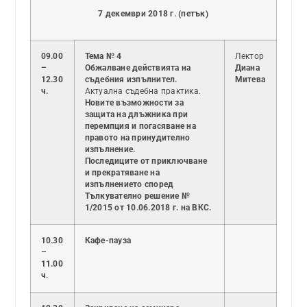
7 декември 2018 г. (петък)
09.00
Тема № 4
Лектор
–
Обжалване действията на
Диана
12.30
съдебния изпълнител.
Митева
ч.
Актуална съдебна практика.
Новите възможности за
защита на длъжника при
перемпция и погасяване на
правото на принудително
изпълнение.
Последиците от приключване
и прекратяване на
изпълнението според
Тълкувателно решение №
1/2015 от 10.06.2018 г. на ВКС.
10.30
Кафе-пауза
–
11.00
ч.