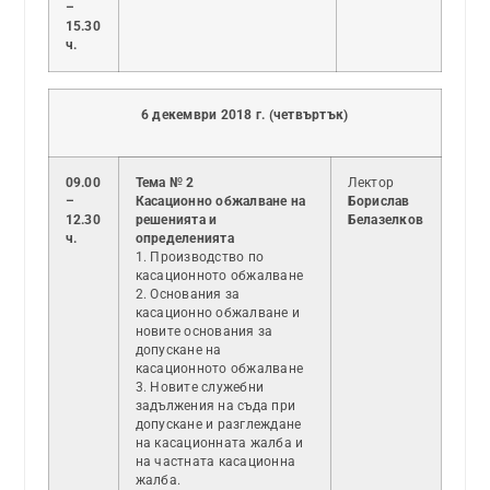
–
15.30
ч.
6 декември 2018 г. (четвъртък)
09.00
Тема № 2
Лектор
–
Касационно обжалване на
Борислав
12.30
решенията и
Белазелков
ч.
определенията
1. Производство по
касационното обжалване
2. Основания за
касационно обжалване и
новите основания за
допускане на
касационното обжалване
3. Новите служебни
задължения на съда при
допускане и разглеждане
на касационната жалба и
на частната касационна
жалба.