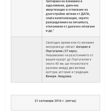
третиране на вземания и
задължения, данъчна
амортизация и отписване на
дълготрайни активи от ДАПл,
слаба капитализация, скрито
разпределение на печалбата,
отклонение от данъчно облагане
и др.”
Свободно време или
по желание
екскурзия до област
Алгарве в
Португалия (37 евро).
Независимо че разстоянието от
вашия курорт до Португалия е
около 40 км, ще почувствате
разлика между две велики
култури, история и традиции.
Вечеря. Нощувка.
21 октомври 2016 г. (петък)