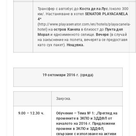
Трансфер с автобус до
Коста де ла Лус
/около 300
км/. Настаняване в хотел
SENATOR PLAYACANELA
4*
(http://www.playasenator.com/en/hotels/playacanela-
hotel) на
остров Канела
в близост до
Пунта дел
Морал
и едноименното селище.
Вечеря
(в случай
на закъснение на полета, вечерята се предоставя
като сух пакет).
Нощувка.
19 октомври 2016 г. (сряда)
Закуска.
9.00 – 12.30 ч.
Обучение – Тема № 1: „Преглед на
промените в ЗКПО и ЗДДФЛ от
началото на 2016 г. Предложени
промени в ЗКПО и ЗДДФЛ,
свързани с използване на активи