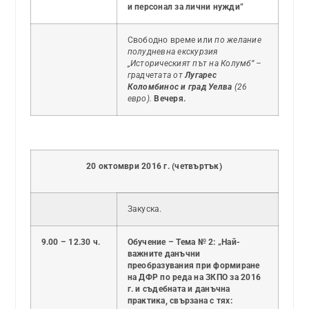
и персонал за лични нужди”
Свободно време или
по желание
полудневна екскурзия
„Историческият път на Колумб” –
градчетата от
Лугарес
Коломбинос и град Уелва
(26
евро).
Вечеря.
20 октомври 2016 г. (четвъртък)
Закуска.
9.00 – 12.30 ч.
Обучение – Тема № 2: „Най-
важните данъчни
преобразувания при формиране
на ДФР по реда на ЗКПО за 2016
г. и съдебната и данъчна
практика, свързана с тях: