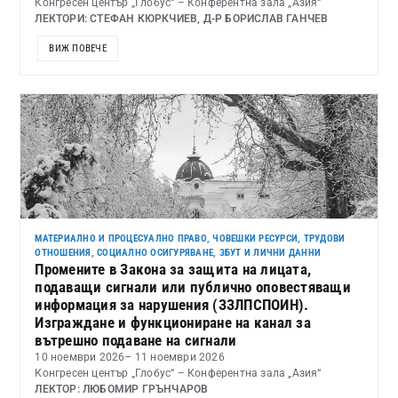
Конгресен център „Глобус“ – Конферентна зала „Азия“
ЛЕКТОРИ: СТЕФАН КЮРКЧИЕВ, Д-Р БОРИСЛАВ ГАНЧЕВ
ВИЖ ПОВЕЧЕ
МАТЕРИАЛНО И ПРОЦЕСУАЛНО ПРАВО
,
ЧОВЕШКИ РЕСУРСИ, ТРУДОВИ
ОТНОШЕНИЯ, СОЦИАЛНО ОСИГУРЯВАНЕ, ЗБУТ И ЛИЧНИ ДАННИ
Промените в Закона за защита на лицата,
подаващи сигнали или публично оповестяващи
информация за нарушения (ЗЗЛПСПОИН).
Изграждане и функциониране на канал за
вътрешно подаване на сигнали
10 ноември 2026
– 11 ноември 2026
Конгресен център „Глобус“ – Конферентна зала „Азия“
ЛЕКТОР: ЛЮБОМИР ГРЪНЧАРОВ