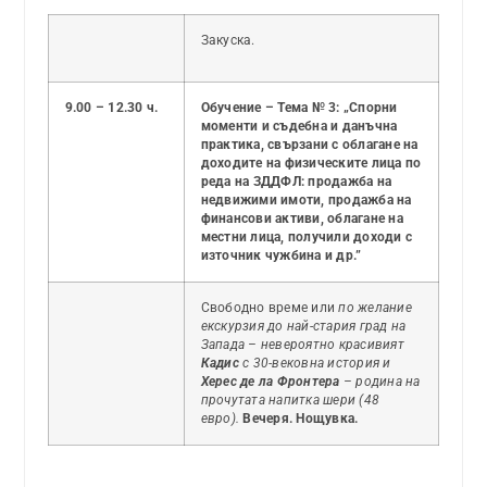
Закуска.
9.00 – 12.30 ч.
Обучение – Тема № 3: „Спорни
моменти и съдебна и данъчна
практика, свързани с облагане на
доходите на физическите лица по
реда на ЗДДФЛ: продажба на
недвижими имоти, продажба на
финансови активи, облагане на
местни лица, получили доходи с
източник чужбина и др.”
Свободно време или
по желание
екскурзия до най-стария град на
Запада – невероятно красивият
Кадис
с 30-вековна история и
Херес де ла Фронтера
– родина на
прочутата напитка шери (48
евро).
Вечеря. Нощувка.