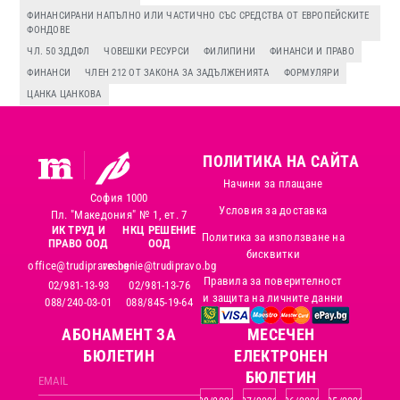
ФИНАНСИРАНИ НАПЪЛНО ИЛИ ЧАСТИЧНО СЪС СРЕДСТВА ОТ ЕВРОПЕЙСКИТЕ
ФОНДОВЕ
ЧЛ. 50 ЗДДФЛ
ЧОВЕШКИ РЕСУРСИ
ФИЛИПИНИ
ФИНАНСИ И ПРАВО
ФИНАНСИ
ЧЛЕН 212 ОТ ЗАКОНА ЗА ЗАДЪЛЖЕНИЯТА
ФОРМУЛЯРИ
ЦАНКА ЦАНКОВА
ПОЛИТИКА НА САЙТА
Начини за плащане
София 1000
Условия за доставка
Пл. "Македония" № 1, ет. 7
ИК ТРУД И
НКЦ РЕШЕНИЕ
Политика за използване на
ПРАВО ООД
ООД
бисквитки
office@trudipravo.bg
reshenie@trudipravo.bg
Правила за поверителност
02/981-13-93
02/981-13-76
и защита на личните данни
088/240-03-01
088/845-19-64
АБОНАМЕНТ ЗА
MЕСЕЧЕН
БЮЛЕТИН
ЕЛЕКТРОНЕН
БЮЛЕТИН