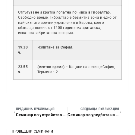
Отпътуване и кратка попътна почивка в
Гибралтар.
Свободно време. Гибралтар е безмитна зона и едно от
най-скъпите военни укрепления в Европа, което
обхваща повече от 1200 години мавританска,
испанска и британска история.
19.30
Излитане за
София.
ч.
23.55
(местно време)
– Кацане на летище София,
ч.
Терминал 2.
ПРЕДИШНА ПУБЛИКАЦИЯ
СЛЕДВАЩА ПУБЛИКАЦИЯ
Семинар по устройство на територията и кадастъра
Семинар по уредбата на трудовите отношения и социалното осигуряване
ПРОВЕДЕНИ СЕМИНАРИ