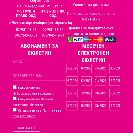
София 1000
Условия за доставка
Пл. "Македония" № 1, ет. 7
ИК ТРУД И
НКЦ РЕШЕНИЕ
Политика за използване на
ПРАВО ООД
ООД
бисквитки
office@trudipravo.bg
reshenie@trudipravo.bg
Правила за поверителност
02/981-13-93
02/981-13-76
и защита на личните данни
088/240-03-01
088/845-19-64
АБОНАМЕНТ ЗА
MЕСЕЧЕН
БЮЛЕТИН
ЕЛЕКТРОНЕН
БЮЛЕТИН
07/2026
06/2026
05/2026
04/2026
03/2026
02/2026
01/2026
12/2025
Получаване на
11/2025
10/2025
09/2025
08/2025
Информационни съобщения
Получаване на Месечен
електронен бюлетин
07/2025
06/2025
05/2025
04/2025
Съгласявам се с
Политика за
поверителност
АБОНАМЕНТ