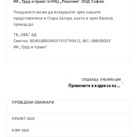
ИК „Труд и право”и НКЦ „Решение” ООД София.
Плащането може да извършите чрез нашите
представители в Стара Загора, както и чрез банков
превод до:
ТБ „ОББ” АД
Сметка: BG45UBBS84231010793412, BIC: UBBSBGSF
ИК „Труд и право”
СЛЕДВАЩА ПУБЛИКАЦИЯ
Промените в кодекса на труда и кодекса за социално осигуряване през 2015 г. Актуални въпроси на трудовите отношения и социалното осигуряване
ПРОВЕДЕНИ СЕМИНАРИ
ПРОЛЕТ 2023
ЕСЕН 2022