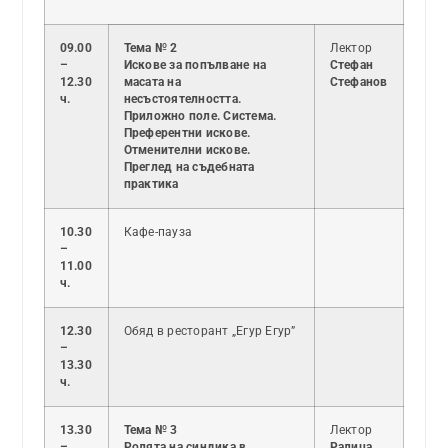
09.00
Тема № 2
Лектор
–
Искове за попълване на
Стефан
12.30
масата на
Стефанов
ч.
несъстоятелността.
Приложно поле. Система.
Преферентни искове.
Отменителни искове.
Преглед на съдебната
практика
10.30
Кафе-пауза
–
11.00
ч.
12.30
Обяд в ресторант „Егур Егур”
–
13.30
ч.
13.30
Тема № 3
Лектор
–
Ролята на синдика в
Ралица