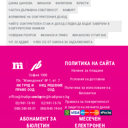
ЦАНКА ЦАНКОВА
ФИНАНСИ
ФИЛИПИНИ
ЮРИСТИ
ЧАСТНА ДЪРЖАВНА СОБСТВЕНОСТ
ХАМБУРГ
ФОРМИРАНЕ НА ОСИГУРИТЕЛНИЯ ДОХОД
ЧИЙТО ОСИГУРИТЕЛЕН СТАЖ И ДОХОД СЛЕДВА ДА БЪДАТ ЗАВЕРЕНИ В
ОСИГУРИТЕЛНИ КНИЖКИ
ЧОВЕШКИ РЕСУРСИ
ФИНАНСИ И ПРАВО
ФИНАНСОВО ОТЧИТАНЕ
ЧЛ. 50 ЗДДФЛ
ЧЛЕН 212 ОТ ЗАКОНА ЗА ЗАДЪЛЖЕНИЯТА
ПОЛИТИКА НА САЙТА
Начини за плащане
София 1000
Условия за доставка
Пл. "Македония" № 1, ет. 7
ИК ТРУД И
НКЦ РЕШЕНИЕ
Политика за използване на
ПРАВО ООД
ООД
бисквитки
office@trudipravo.bg
reshenie@trudipravo.bg
Правила за поверителност
02/981-13-93
02/981-13-76
и защита на личните данни
088/240-03-01
088/845-19-64
АБОНАМЕНТ ЗА
MЕСЕЧЕН
БЮЛЕТИН
ЕЛЕКТРОНЕН