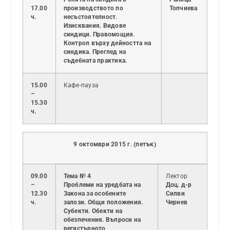
17.00
производството по
Топчиева
ч.
несъстоятелност.
Изисквания. Видове
синдици. Правомощия.
Контрол върху дейността на
синдика. Преглед на
съдебната практика.
15.00
Кафе-пауза
–
15.30
ч.
9 октомври 2015 г. (петък)
09.00
Тема № 4
Лектор
–
Проблеми на уредбата на
Доц. д-р
12.30
Закона за особените
Силви
ч.
залози. Общи положения.
Чернев
Субекти. Обекти на
обезпечения. Въпроси на
регистърното