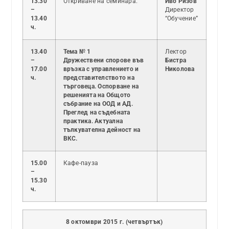
13.30
Откриване на семинара.
Иво Ризов
–
Директор
13.40
“Обучение”
ч.
13.40
Тема № 1
Лектор
–
Дружествени спорове във
Бистра
17.00
връзка с управлението и
Николова
ч.
представителството на
търговеца. Оспорване на
решенията на Общото
събрание на ООД и АД.
Преглед на съдебната
практика. Актуална
тълкувателна дейност на
ВКС.
15.00
Кафе-пауза
–
15.30
ч.
8 октомври 2015 г. (четвъртък)