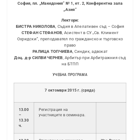
София, пл. „Македония” № 1, ет. 2, Конферентна зала
„Азия”
Лектор
и
:
БИСТРА НИКОЛОВА
, Съдия в Апелативен съд – София
СТЕФАН СТЕФАНОВ
, Асистент в СУ „Св. Климент
Охридски“, преподавател по гражданско и търговско
право
РАЛИЦА ТОПЧИЕВА
, Синдик, адвокат
Доц. д-р СИЛВИ ЧЕРНЕВ
, Арбитър при Арбитражния съд
на БТПП
УЧЕБНА ПРОГРАМА
7 октомври 2015 г. (сряда)
13.00
Регистрация на
–
участниците в семинара.
13.30
ч.