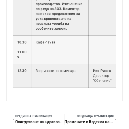
производство. Изпълнение
по реда на ЗОЗ. Коментар
на някои предложения за
усъвършенстване на
правната уредба на
особените залози.
10.30
Кафе-пауза
–
11.00
ч.
12.30
Закриване на семинара
Иво Ризов
Директор
“Обучение”
ПРЕДИШНА ПУБЛИКАЦИЯ
СЛЕДВАЩА ПУБЛИКАЦИЯ
Осигуряване на здравословни и безопасни условия на труд – Гърция
Промените в Кодекса на труда и Кодекса за социално осигуряване през 2015 г. Актуални въпроси на трудовите отношения и социалното осигуряване