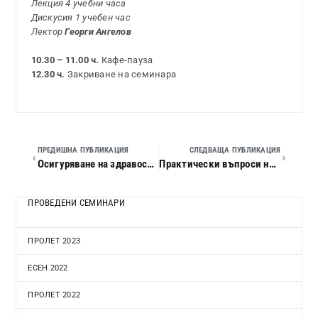
Лекция 4 учебни часа
Дискусия 1 учебен час
Лектор
Георги Ангелов
10.30 – 11.00 ч.
Кафе-пауза
12.30 ч.
Закриване на семинара
ПРЕДИШНА ПУБЛИКАЦИЯ
СЛЕДВАЩА ПУБЛИКАЦИЯ
Осигуряване на здравословни и безопасни условия на труд в предприятието
Практически въпроси на трудовото законодателство в контекста на промените в Кодекса на труда – работно време, почивки и отпуски.
ПРОВЕДЕНИ СЕМИНАРИ
ПРОЛЕТ 2023
ЕСЕН 2022
ПРОЛЕТ 2022