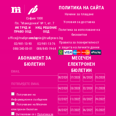
ПОЛИТИКА НА САЙТА
Начини за плащане
София 1000
Условия за доставка
Пл. "Македония" № 1, ет. 7
ИК ТРУД И
НКЦ РЕШЕНИЕ
Политика за използване на
ПРАВО ООД
ООД
бисквитки
office@trudipravo.bg
reshenie@trudipravo.bg
Правила за поверителност
02/981-13-93
02/981-13-76
и защита на личните данни
088/240-03-01
088/845-19-64
АБОНАМЕНТ ЗА
MЕСЕЧЕН
БЮЛЕТИН
ЕЛЕКТРОНЕН
БЮЛЕТИН
08/2026
07/2026
06/2026
05/2026
04/2026
03/2026
02/2026
01/2026
Получаване на
12/2025
11/2025
10/2025
09/2025
Информационни съобщения
Получаване на Месечен
електронен бюлетин
08/2025
07/2025
06/2025
05/2025
Съгласявам се с
Политика за