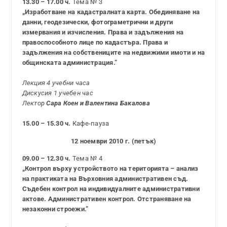
13.30 – 17.00 ч.
Тема № 3
„Изработване на кадастралната карта. Обединяване на
данни, геодезически, фотограметрични и други
измервания и изчисления. Права и задължения на
правоспособното лице по кадастъра. Права и
задължения на собствениците на недвижими имоти и на
общинската администрация.”
Лекция 4 учебни часа
Дискусия 1 учебен час
Лектор
Сара Коен и Валентина Бакалова
15.00 – 15.30 ч.
Кафе-пауза
12 ноември 2010 г. (петък)
09.00 – 12.30 ч.
Тема № 4
„Контрол върху устройството на територията – анализ
на практиката на Върховния административен съд.
Съдебен контрол на индивидуалните административни
актове. Административен контрол. Отстраняване на
незаконни строежи.”