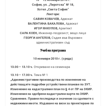
София, ул. „Пиротска” № 18,
Хотел „Света София”
Лектори:
САВИН КОВАЧЕВ,
Адвокат
ВАЛЕНТИНА БАКАЛОВА,
Адвокат
ИГОР ЯНКУЛОВ,
Архитект
САРА КОЕН,
Инженер-геодезист, вещо лице
ГЕОРГИ АНГЕЛОВ,
Съдия във Върховен
административен съд
Учебна програма
10 ноември 2010 г. (сряда)
13.00 – 13.10 ч.
Откриване на семинара
13.10 – 17.00 ч.
Тема № 1
„Административни производства по изменение на
действащите подробни устройствени планове по ЗУТ.
Изменение на кадастралния план по § 4 от ПР на ЗКИР.
Изменения на одобрени кадастрални карти по ЗКИР.
Сравнение. Правни последици и значение за сделките с
недвижими имоти. Издаване на визи за проектиране по