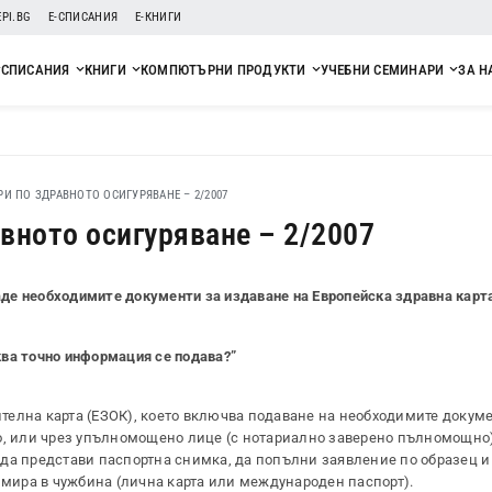
EPI.BG
Е-СПИСАНИЯ
Е-КНИГИ
СПИСАНИЯ
КНИГИ
КОМПЮТЪРНИ ПРОДУКТИ
УЧЕБНИ СЕМИНАРИ
ЗА Н
И ПО ЗДРАВНОТО ОСИГУРЯВАНЕ – 2/2007
вното осигуряване – 2/2007
е необходимите документи за издаване на Европейска здравна карта
ва точно информация се подава?”
телна карта (ЕЗОК), което включва подаване на необходимите докум
о, или чрез упълномощено лице (с нотариално заверено пълномощно)
да представи паспортна снимка, да попълни заявление по образец и
имира в чужбина (лична карта или международен паспорт).