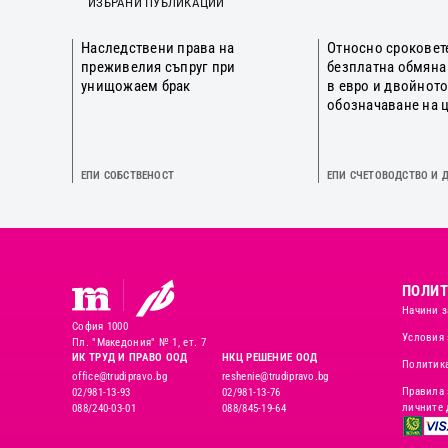
ИЗБРАНИ ПУБЛИКАЦИИ
Наследствени права на
Относно сроковет
преживелия съпруг при
безплатна обмяна
унищожаем брак
в евро и двойнот
обозначаване на 
ЕПИ СОБСТВЕНОСТ
ЕПИ СЧЕТОВОДСТВО И 
ПОЛИТ
Начини з
София 1000
Условия 
Пл. "Македония" № 1, ет. 7
ИК ТРУД И ПРАВО ООД
НКЦ РЕШЕНИЕ ООД
Политика
office@trudipravo.bg
reshenie@trudipravo.bg
Правила 
02/981-13-93
02/981-13-76
личните 
088/240-03-01
088/845-19-64