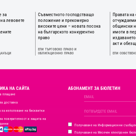
е за
Съвместното господстващо
Правата на
 на левовете
положение и прекомерно
отчуждаеми
о
високите цени – новата посока
общински 
цените
на българското конкурентно
имоти в пе
право
издаването
акт и обез
ЕПИ ТЪРГОВСКО ПРАВО И
ДАНЪЦИ
ОБЛИГАЦИОННО ПРАВО
ЕПИ СОБСТВЕН
ИКА НА САЙТА
АБОНАМЕНТ ЗА БЮЛЕТИН
а плащане
за доставка
 за използване на бисквитки
за поверителност и защита на
данни
Получаване на Информационни съобще
Получаване на Месечен електронен бюл