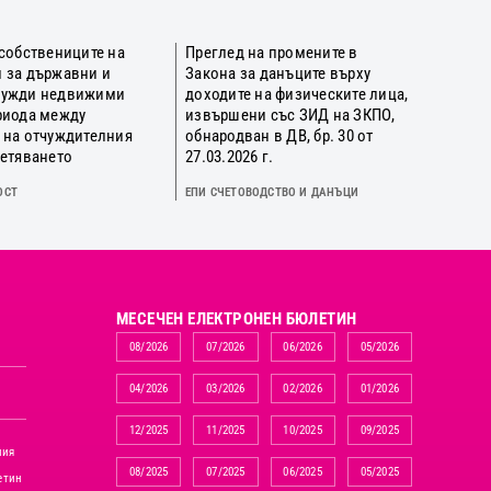
 собствениците на
Преглед на промените в
 за държавни и
Закона за данъците върху
нужди недвижими
доходите на физическите лица,
риода между
извършени със ЗИД на ЗКПО,
 на отчуждителния
обнародван в ДВ, бр. 30 от
щетяването
27.03.2026 г.
ОСТ
ЕПИ СЧЕТОВОДСТВО И ДАНЪЦИ
MЕСЕЧЕН ЕЛЕКТРОНЕН БЮЛЕТИН
08/2026
07/2026
06/2026
05/2026
04/2026
03/2026
02/2026
01/2026
12/2025
11/2025
10/2025
09/2025
ния
08/2025
07/2025
06/2025
05/2025
етин