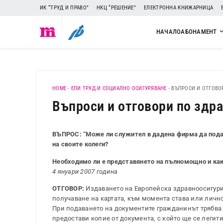
ИК “ТРУД И ПРАВО”
НКЦ “РЕШЕНИЕ”
ЕЛЕКТРОННА КНИЖАРНИЦА
НАЧАЛО
АБОНАМЕНТ
HOME
-
ЕПИ ТРУД И СОЦИАЛНО ОСИГУРЯВАНЕ
-
ВЪПРОСИ И ОТГОВОР
Въпроси и отговори по здра
ВЪПРОС: “Може ли служител в дадена фирма да подад
на своите колеги?
Необходимо ли е представянето на пълномощно и как
4 януари 2007 година
ОТГОВОР:
Издаването на Европейска здравноосигури
получаване на картата, към момента става или личн
При подаването на документите гражданинът трябва 
предостави копие от документа, с който ще се легит