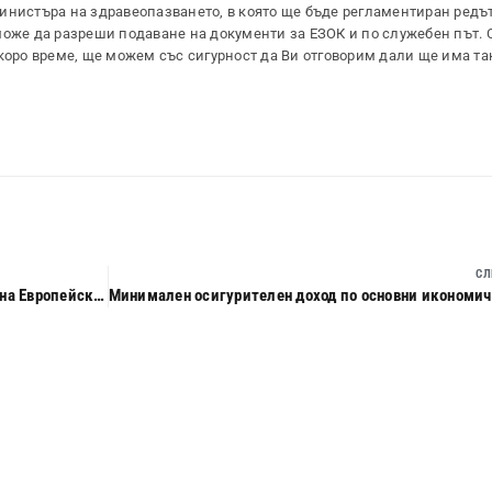
инистъра на здравеопазването, в която ще бъде регламентиран редъ
може да разреши подаване на документи за ЕЗОК и по служебен път. 
скоро време, ще можем със сигурност да Ви отговорим дали ще има та
СЛ
Адреси, на които ще се приемат заявления за издаване на Европейска здравноосигурителна карта