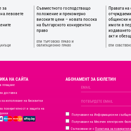
е за
Съвместното господстващо
Правата на
 на левовете
положение и прекомерно
отчуждаеми
о
високите цени – новата посока
общински 
цените
на българското конкурентно
имоти в пе
право
издаването
акт и обез
ЕПИ ТЪРГОВСКО ПРАВО И
ДАНЪЦИ
ОБЛИГАЦИОННО ПРАВО
ЕПИ СОБСТВЕН
ИКА НА САЙТА
АБОНАМЕНТ ЗА БЮЛЕТИН
а плащане
за доставка
 за използване на бисквитки
за поверителност и защита на
данни
Получаване на Информационни съобще
Получаване на Месечен електронен бюл
Съгласявам се с
Политика за поверител