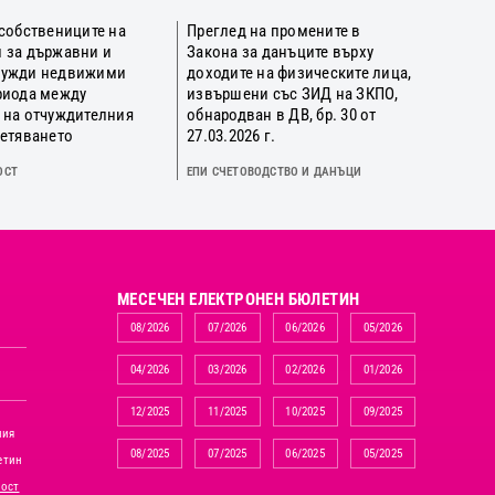
 собствениците на
Преглед на промените в
 за държавни и
Закона за данъците върху
нужди недвижими
доходите на физическите лица,
риода между
извършени със ЗИД на ЗКПО,
 на отчуждителния
обнародван в ДВ, бр. 30 от
щетяването
27.03.2026 г.
ОСТ
ЕПИ СЧЕТОВОДСТВО И ДАНЪЦИ
MЕСЕЧЕН ЕЛЕКТРОНЕН БЮЛЕТИН
08/2026
07/2026
06/2026
05/2026
04/2026
03/2026
02/2026
01/2026
12/2025
11/2025
10/2025
09/2025
ния
08/2025
07/2025
06/2025
05/2025
етин
ност