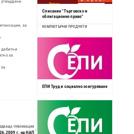
, утвърдени
Списание "Търговско и
облигационно право"
мпенсации, за
КОМПЮТЪРНИ ПРОДУКТИ
а
т дебитни
атно за
 за
ЕПИ Труд и социално осигуряване
ЕДВАЩА ПУБЛИКАЦИЯ
06.2009 г. на НАП