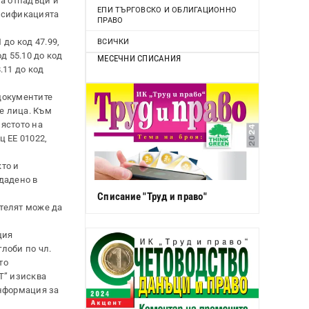
на отпадъци и
ЕПИ ТЪРГОВСКО И ОБЛИГАЦИОННО
ласификацията
ПРАВО
до код 47.99,
ВСИЧКИ
д 55.10 до код
МЕСЕЧНИ СПИСАНИЯ
.11 до код
документите
те лица. Към
ястото на
 ЕЕ 01022,
кто и
дадено в
Списание "Труд и право"
ателят може да
ция
лоби по чл.
то
Т” изисква
информация за