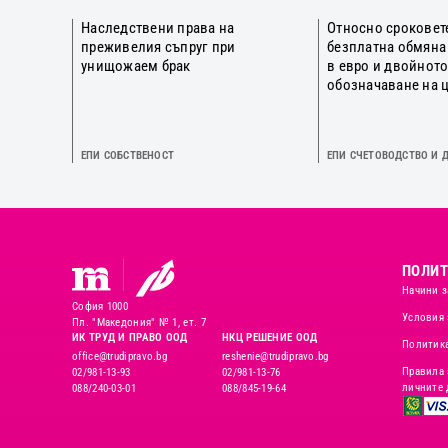
Наследствени права на
Относно сроковет
преживелия съпруг при
безплатна обмяна
унищожаем брак
в евро и двойнот
обозначаване на 
ЕПИ СОБСТВЕНОСТ
ЕПИ СЧЕТОВОДСТВО И 
ПОЛИТ
Начини з
София 1000
Условия 
Пл. "Македония" № 1, ет. 7
ИК ТРУД И ПРАВО ООД
НКЦ РЕШЕНИЕ ООД
Политика
office@trudipravo.bg
reshenie@trudipravo.bg
Правила 
02/981-13-93
02/981-13-76
личните 
088/240-03-01
088/845-19-64