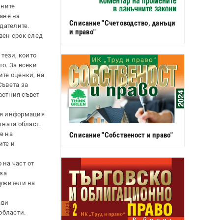
лните
ане на
Списание "Счетоводство, данъци
дателите.
и право"
вен срок след
тези, които
о. За всеки
ите оценки, на
Съвета за
астния съвет
вя информация
тната област.
е на
Списание "Собственост и право"
ите и
 на част от
за
лужители на
ави
области.