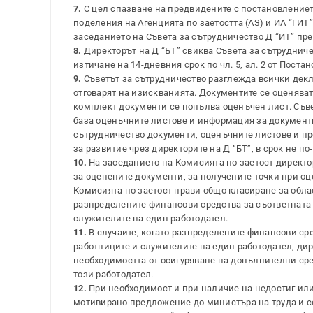
7.
С цел спазване на предвидените с постановление
поделения на Агенцията по заетостта (АЗ) и ИА “ГИТ
заседанието на Съвета за сътрудничество Д “ИТ” пр
8.
Директорът на Д “БТ” свиква Съвета за сътруднич
изтичане на 14-дневния срок по чл. 5, ал. 2 от Поста
9.
Съветът за сътрудничество разглежда всички декла
отговарят на изискванията. Документите се оценяват
комплект документи се попълва оценъчен лист. Съвет
база оценъчните листове и информация за документит
сътрудничество документи, оценъчните листове и пр
за развитие чрез директорите на Д “БТ”, в срок не по-
10.
На заседанието на Комисията по заетост директо
за оценените документи, за получените точки при оц
Комисията по заетост прави общо класиране за обла
разпределените финансови средства за съответната о
служителите на един работодател.
11.
В случаите, когато разпределените финансови ср
работниците и служителите на един работодател, ди
необходимостта от осигуряване на допълнителни ср
този работодател.
12.
При необходимост и при наличие на недостиг или
мотивирано предложение до министъра на труда и со