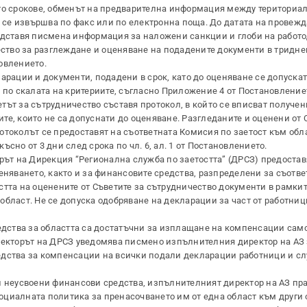
то срокове, обменът на предварителна информация между териториа
” се извършва по факс или по електронна поща. До датата на провежд
едставя писмена информация за наложени санкции и глоби на работо
ество за разглеждане и оценяване на подадените документи в тридне
новлението.
рации и документи, подадени в срок, като до оценяване се допускат 
 по скалата на критериите, съгласно Приложение 4 от Постановлениет
ът за сътрудничество съставя протокол, в който се вписват получен
е, които не са допуснати до оценяване. Разгледаните и оценени от 
отоколът се предоставят на съответната Комисия по заетост към обл
късно от 3 дни след срока по чл. 6, ал. 1 от Постановлението.
рът на Дирекция “Регионална служба по заетостта” (ДРСЗ) предоста
еняването, както и за финансовите средства, разпределени за съотве
стта на оценените от Съветите за сътрудничество документи в рамкит
бласт. Не се допуска одобряване на декларации за част от работниц
едства за областта са достатъчни за изплащане на компенсации само
ректорът на ДРСЗ уведомява писмено изпълнителния директор на АЗ 
едства за компенсации на всички подали декларации работници и с
 неусвоени финансови средства, изпълнителният директор на АЗ пр
циалната политика за пренасочването им от една област към други 