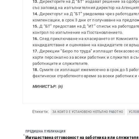
13.
Директорите на Д “БТ” издават решение за одобр
със заповед на изпълнителния директор на Агенцият
14.
Директорът на Д “БТ” уведомява чрез работодател
компенсации, в срок 3 дни от получаване на предло
15.
Д “БТ” предоставя на Д “ИТ” списък на работодат
контрол по изпълнение на Постановлението.
16.
След приключване на класирането от Комисията п
кандидатстване и оценяване на кандидатите се връща
17.
Дирекции “Бюро по труда” изплащат безкасово ко
карти персонално за всеки работник и служител в съ
работниците и служителите.
18.
Сумите се изплащат ежемесечно в срок до 5 рабо
фактически отработеното време за всеки работник и
МИНИСТЪР: (п)
Етикети:
ЗА КОИТО Е УСТАНОВЕНО НЕПЪЛНО РАБОТНО
УСЛОВ
ПРЕДИШНА ПУБЛИКАЦИЯ
Имуществена отговорност на работника или служителя