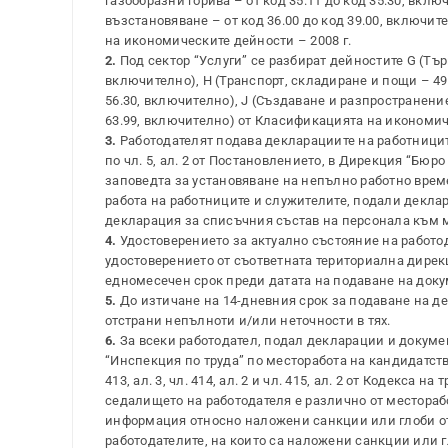
газообразни горива – от код 35.11 до код 35.30, вкл
възстановяване – от код 36.00 до код 39.00, включите
на икономическите дейности – 2008 г.
2.
Под сектор “Услуги” се разбират дейностите G (Тър
включително), H (Транспорт, складиране и пощи – 49.1
56.30, включително), J (Създаване и разпространени
63.99, включително) от Класификацията на икономиче
3.
Работодателят подава декларациите на работници
по чл. 5, ал. 2 от Постановлението, в Дирекция “Бюр
заповедта за установяване на непълно работно врем
работа на работниците и служителите, подали декла
декларация за списъчния състав на персонала към 
4.
Удостоверението за актуално състояние на работод
удостоверението от съответната териториална дирек
едномесечен срок преди датата на подаване на доку
5.
До изтичане на 14-дневния срок за подаване на де
отстрани непълноти и/или неточности в тях.
6.
За всеки работодател, подал декларации и докуме
“Инспекция по труда” по месторабота на кандидатст
413, ал. 3, чл. 414, ал. 2 и чл. 415, ал. 2 от Кодекса
седалището на работодателя е различно от местораб
информация относно наложени санкции или глоби от 
работодателите, на които са наложени санкции или гл