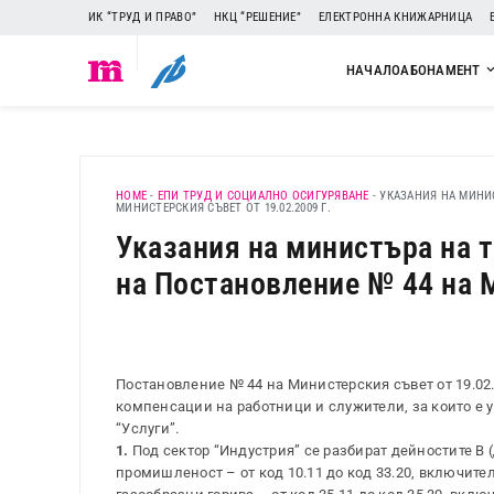
ИК “ТРУД И ПРАВО”
НКЦ “РЕШЕНИЕ”
ЕЛЕКТРОННА КНИЖАРНИЦА
НАЧАЛО
АБОНАМЕНТ
HOME
-
ЕПИ ТРУД И СОЦИАЛНО ОСИГУРЯВАНЕ
-
УКАЗАНИЯ НА МИНИ
МИНИСТЕРСКИЯ СЪВЕТ ОТ 19.02.2009 Г.
Указания на министъра на т
на Постановление № 44 на М
Постановление № 44 на Министерския съвет от 19.02.20
компенсации на работници и служители, за които е 
“Услуги”.
1.
Под сектор “Индустрия” се разбират дейностите В 
промишленост – от код 10.11 до код 33.20, включите