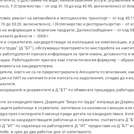
ючително), Е (Доставяне на води; Канализационни услуги, управление 
лно), F (Строителство – от код 41.10 до код 43.99, включително) от К
говия, ремонт на автомобили и мотоциклетен транспорт – от код 45.11 
0 до 53.20, включително), I (Хотелиерство и ресторантьорство – от ко
е на информация и творчески продукти; Далекосъобщения – от код 58
ските дейности – 2008 г.
те и служителите, кандидатстващи за изплащане на компенсации, и 
о по труда” (Д “БТ”), обслужваща територията по месторабота на наети
е работодателят прилага информация за трите имена, длъжността и м
рации. Работодателят прилага към статистическия формуляр – образец
момента на кандидатстване.
атели, които не са се пререгистрирали в Агенцията по вписвания, ка
ция на НАП за наличието или липсата на задължения, следва да е из
ментите.
кларациите и документите в Д “БТ” по обявената процедура, работод
нти за кандидатстване, Дирекция “Бюро по труда” изпраща до Дирек
ващите работници и служители, запитване за наложени санкции или г
 на труда през последните 6 месеца преди датата на кандидатстване. Кога
отата на кандидатстващите работници и служители, съответната Д “Б
Д “ИТ” по седалище на работодателя. Д “ИТ” предоставя на Д “БТ” 
оби, в срок до два работни дни от запитването.