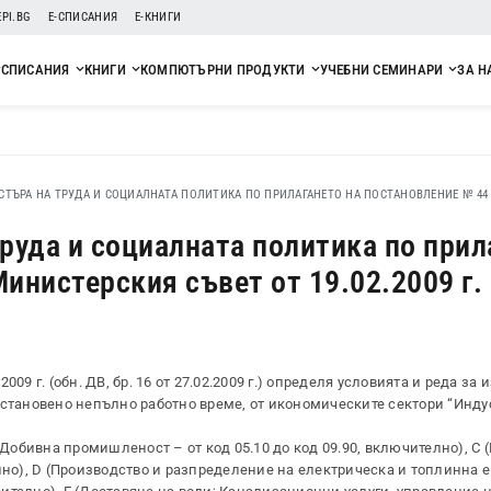
EPI.BG
Е-СПИСАНИЯ
Е-КНИГИ
СПИСАНИЯ
КНИГИ
КОМПЮТЪРНИ ПРОДУКТИ
УЧЕБНИ СЕМИНАРИ
ЗА Н
СТЪРА НА ТРУДА И СОЦИАЛНАТА ПОЛИТИКА ПО ПРИЛАГАНЕТО НА ПОСТАНОВЛЕНИЕ № 44
руда и социалната политика по прил
инистерския съвет от 19.02.2009 г.
09 г. (обн. ДВ, бр. 16 от 27.02.2009 г.) определя условията и реда за
установено непълно работно време, от икономическите сектори “Инду
(Добивна промишленост – от код 05.10 до код 09.90, включително), С
лно), D (Производство и разпределение на електрическа и топлинна е