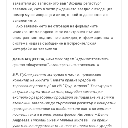
заявителя до записаното във “Входящ регистър”
заявление, като в потвърждението заедно с входящия
номер му се изпраща и линк, от който да се изтегли
заявлението.
Ако заявлението не отговаря на формалните
изисквания за подаване по електронен път или
електронният подпис не е валиден, информационната
система издава съобщение в потребителския
интерфейс на заявителя.
Деяна АНДРЕЕВА,
началник отдел “Административно-
правно обслужване” в Агенцията по вписванията
Б.Р. Публикуваният материал е част от приложния
коментар на книгата “Новата правна уредба на
търговския регистър” на ИК “Труд и право”. Тя съдържа
актуални нормативни актове, подробен коментар и
експертно разработени процедури за подаване на всички
възможни заявления до търговския регистър с конкретни
примери и посочване на особеностите както на хартиен
носител, така и в електронна форма. Авторите – Деяна
Андреева, Николай Янев и Милена Милева – са преки
участници в подготовката на новата нормативна уредба