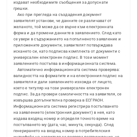
издават необходимите съобщения за допуснати
грешки.
Ако при прегледа на създадения документ
заявителят установи, че данните се различават от
желаното, той може да се върне към електронната
форма и да промени данните в заявлението. След като
се увери в съдържанието на попълненото заявление и
приложените документи, заявителят потвърждава
искането си, като подписва комплекта от документи с
универсален електронен подпис. В този момент
заявлението постъпва в информационната система.
Автоматично информационната система проверява:
валидността на форматите и на електронния подпис на
заявителя и дали заявлението изхожда от лицето,
което е титуляр на този универсален електронен
подпис. За да провери самоличността на заявителя, се
извършва допълнителна проверка в ЕСГРАОН.
Информационната система регистрира постъпването
на заявлението (електронния документ) в нея, като
издава входящ номер и определя точното време на
постъпването му (дата, час, минута, секунда). След
генерирането на входящ номер в потребителския
интерфейс на заявителя се появява потвърждение, че