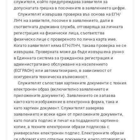
служителя, който предупреждава заявителя за
допуснатата грешка в посочените в заявлението цифри.
Служителят извършва проверка въз основа на ЕГН/
ЛНЧ на заявителя, посочен в заявлението, дали в
съответната държавна служба, отговаряща за личната
регистрация на физически лица, съответства
физическо лице с провереното по лична карта име.
Когато заявителят няма ЕГН/ЛНЧ, такава проверка не се
извършва. Проверката може да бъде извършена ръчно
в Единната система за гражданска регистрация и
административно обслужване на населението
(ЕСГРАОН) или автоматизирано, в зависимост от
осигурената техническа възможност.
Служителят съпоставя хартиените документи с техния
електронен образ (включително заявлението и
приложените документи). Заявлението се запазва
както като изображение в електронна форма, така и
като хартиен документ. Служителят заверява
заявлението и всеки един от приложените документи,
като полага подпис и печат на подаденото хартиено
копие, а техните електронни образи подписва с
универсален електронен подпис. Електронните образи
се оформят като отделни документи, които отговарят на