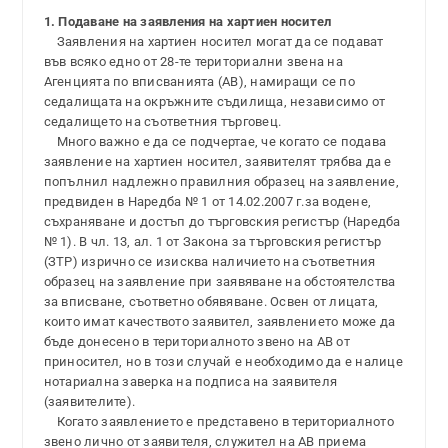
1. Подаване на заявления на хартиен носител
Заявления на хартиен носител могат да се подават
във всяко едно от 28-те териториални звена на
Агенцията по вписванията (АВ), намиращи се по
седалищата на окръжните съдилища, независимо от
седалището на съответния търговец.
Много важно е да се подчертае, че когато се подава
заявление на хартиен носител, заявителят трябва да е
попълнил надлежно правилния образец на заявление,
предвиден в Наредба № 1 от 14.02.2007 г.за водене,
съхраняване и достъп до търговския регистър (Наредба
№ 1). В чл. 13, ал. 1 от Закона за търговския регистър
(ЗТР) изрично се изисква наличието на съответния
образец на заявление при заявяване на обстоятелства
за вписване, съответно обявяване. Освен от лицата,
които имат качеството заявител, заявлението може да
бъде донесено в териториалното звено на АВ от
приносител, но в този случай е необходимо да е налице
нотариална заверка на подписа на заявителя
(заявителите).
Когато заявлението е представено в териториалното
звено лично от заявителя, служител на АВ приема