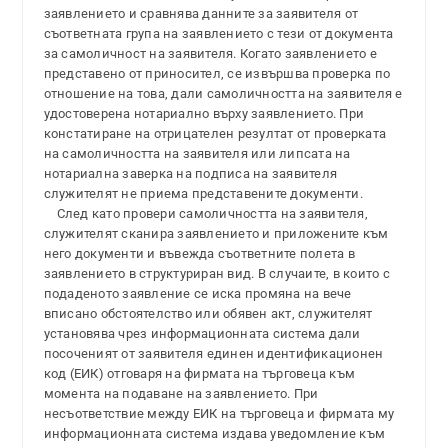
заявлението и сравнява данните за заявителя от
съответната група на заявлението с тези от документа
за самоличност на заявителя. Когато заявлението е
представено от приносител, се извършва проверка по
отношение на това, дали самоличността на заявителя е
удостоверена нотариално върху заявлението. При
констатиране на отрицателен резултат от проверката
на самоличността на заявителя или липсата на
нотариална заверка на подписа на заявителя
служителят не приема представените документи.
След като провери самоличността на заявителя,
служителят сканира заявлението и приложените към
него документи и въвежда съответните полета в
заявлението в структуриран вид. В случаите, в които с
подаденото заявление се иска промяна на вече
вписано обстоятелство или обявен акт, служителят
установява чрез информационната система дали
посоченият от заявителя единен идентификационен
код (ЕИК) отговаря на фирмата на търговеца към
момента на подаване на заявлението. При
несъответствие между ЕИК на търговеца и фирмата му
информационната система издава уведомление към