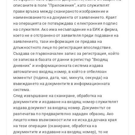
описаните в поле “Приложения”, като служителят
прави връзка между сканираното изображение и
наименованието на документа от заявлението. Краят
на операцията се потвърждава с електронния подпис
на служителя. Ако има несъвпадение на ЕИК и фирма,
което не е отстранено от заявителя преди подаване на
заявлението, тази информация се предава на
длъжностното лице по регистрация впоследствие.
Създава се първоначален запис за регистрация, който
се записва в базата от данни в регистър “Входящ
дневник” и информационната система издава
автоматично входящ номер, в който е отбелязан
моментът (година, дата, час, минута, секунда) на
въвеждането на документите в информационната
система.
След извършване на сканиране, обработка на
документите и издаване на входящ номер служителят
издава документ за входящ номер. Документът се
разпечатва по предварително зададен образец. Ако
лицето няма възможност или не иска да дочака края
на тези операции (сканиране, обработка на
документите и издаване на входящ номер), то не