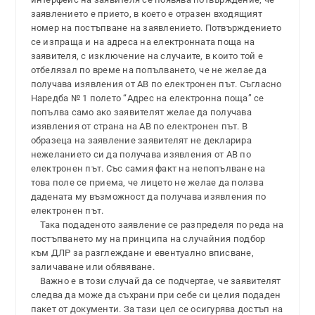
заявлението е прието, в което е отразен входящият
номер на постъпване на заявлението. Потвърждението
се изпраща и на адреса на електронната поща на
заявителя, с изключение на случаите, в които той е
отбелязал по време на попълването, че не желае да
получава изявления от АВ по електронен път. Съгласно
Наредба № 1 полето “Адрес на електронна поща” се
попълва само ако заявителят желае да получава
изявления от страна на АВ по електронен път. В
образеца на заявление заявителят не декларира
нежеланието си да получава изявления от АВ по
електронен път. Със самия факт на непопълване на
това поле се приема, че лицето не желае да ползва
дадената му възможност да получава изявления по
електронен път.
Така подаденото заявление се разпределя по реда на
постъпването му на принципа на случайния подбор
към ДЛР за разглеждане и евентуално вписване,
заличаване или обявяване.
Важно е в този случай да се подчертае, че заявителят
следва да може да съхрани при себе си целия подаден
пакет от документи. За тази цел се осигурява достъп на