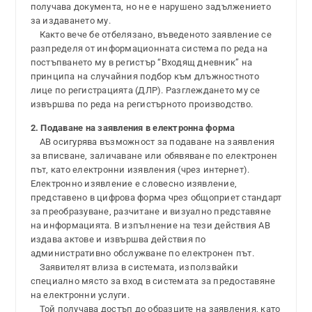
получава документа, но не е нарушено задължението
за издаването му.
Както вече бе отбелязано, въведеното заявление се
разпределя от информационната система по реда на
постъпването му в регистър “Входящ дневник” на
принципа на случайния подбор към длъжностното
лице по регистрацията (ДЛР). Разглеждането му се
извършва по реда на регистърното производство.
2. Подаване на заявления в електронна форма
АВ осигурява възможност за подаване на заявления
за вписване, заличаване или обявяване по електронен
път, като електронни изявления (чрез интернет).
Електронно изявление е словесно изявление,
представено в цифрова форма чрез общоприет стандарт
за преобразуване, разчитане и визуално представяне
на информацията. В изпълнение на тези действия АВ
издава актове и извършва действия по
административно обслужване по електронен път.
Заявителят влиза в системата, използвайки
специално място за вход в системата за предоставяне
на електронни услуги.
Той получава достъп до образците на заявления, като