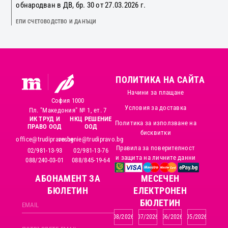
обнародван в ДВ, бр. 30 от 27.03.2026 г.
ЕПИ СЧЕТОВОДСТВО И ДАНЪЦИ
ПОЛИТИКА НА САЙТА
Начини за плащане
София 1000
Условия за доставка
Пл. "Македония" № 1, ет. 7
ИК ТРУД И
НКЦ РЕШЕНИЕ
Политика за използване на
ПРАВО ООД
ООД
бисквитки
office@trudipravo.bg
reshenie@trudipravo.bg
Правила за поверителност
02/981-13-93
02/981-13-76
и защита на личните данни
088/240-03-01
088/845-19-64
АБОНАМЕНТ ЗА
MЕСЕЧЕН
БЮЛЕТИН
ЕЛЕКТРОНЕН
БЮЛЕТИН
08/2026
07/2026
06/2026
05/2026