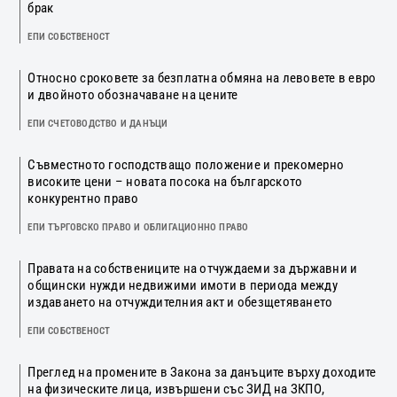
брак
ЕПИ СОБСТВЕНОСТ
Относно сроковете за безплатна обмяна на левовете в евро
и двойното обозначаване на цените
ЕПИ СЧЕТОВОДСТВО И ДАНЪЦИ
Съвместното господстващо положение и прекомерно
високите цени – новата посока на българското
конкурентно право
ЕПИ ТЪРГОВСКО ПРАВО И ОБЛИГАЦИОННО ПРАВО
Правата на собствениците на отчуждаеми за държавни и
общински нужди недвижими имоти в периода между
издаването на отчуждителния акт и обезщетяването
ЕПИ СОБСТВЕНОСТ
Преглед на промените в Закона за данъците върху доходите
на физическите лица, извършени със ЗИД на ЗКПО,