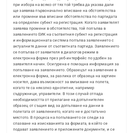
при избора на всяко от тях той трябва да указва дали
ще заявява първоначално вписване на обстоятелства
или промени във вписани обстоятелства по партидата
на определен субект на регистрация. Когато заявителят
заявява промени в обстоятелства, той попълва в
заявлението ЕИК на съответния субект на регистрация
и информационната система попълва заявлението с
актуалните данни от съответната партида. Заявлението
се попълва от заявителя в диалогов режим в
електронна форма през уеб-интерфейс по удобен за
заявителя начин. Осигурена е помощна информация за
попълване на заявлението. Образецът на заявление в
електронна форма, за разлика от образеца на хартиен
носител, дава възможност за вмъкване на полета,
когато те са няколко еднотипни, например
съдружници, управители. В този случай отпада
необходимостта от прилагане на допълнителен
образец от същия вид за допълване на данни в
полетата от заявлението, когато не е достатъчно
мястото. В процеса на попълването се следи за
спазване на изискванията за формата, в който се
подават заявлението и приложените документи, и се