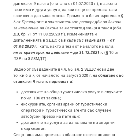
данъка от 9 на сто (считано от 01.07.2020 г.), в закона
вече има и други услуги, за които ще се прилага тази
занижена данъчна ставка. Промяната бе извършена с
§
6 от Преходните и заключителните разпоредби на Закона
за изменение на Закона за местните данъци и такси
(обн.
ДВ, бр. 71 от 11.08.22020 г.). Измененията и
допълненията в ЗДДС са
в сила със задна дата – от
01.08.2020 г.
, като, както и тези от началото на юли,
имат краен срок на действие – до 31.12.2021 г.
(§ 10 от
ПЗР на ЗИЗМДТ).
Видно от създадените в чл. 66, ал. 2 ЗДДС нови две
точки 6 и 7, от началото на август 2020 г.
на облагане със
ставка от 9 на сто подлежат и
:
доставките на обща туристическа услуга в случаите
по чл. 136 от закона;
екскурзиите, организирани от туристически
оператори и туристически агенти със случаен
автобусен превоз на пътници;
доставките на услуги за използване на спортни
съоръжения.
Също така има промяна в облагането със занижена