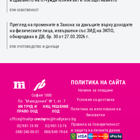
ЕПИ СОБСТВЕНОСТ
Преглед на промените в Закона за данъците върху доходите
на физическите лица, извършени със ЗИД на ЗКПО,
обнародван в ДВ, бр. 30 от 27.03.2026 г.
ЕПИ СЧЕТОВОДСТВО И ДАНЪЦИ
ПОЛИТИКА НА САЙТА
Начини за плащане
София 1000
Условия за доставка
Пл. "Македония" № 1, ет. 7
ИК ТРУД И
НКЦ РЕШЕНИЕ
Политика за използване на
ПРАВО ООД
ООД
бисквитки
office@trudipravo.bg
reshenie@trudipravo.bg
Правила за поверителност
02/981-13-93
02/981-13-76
и защита на личните данни
088/240-03-01
088/845-19-64