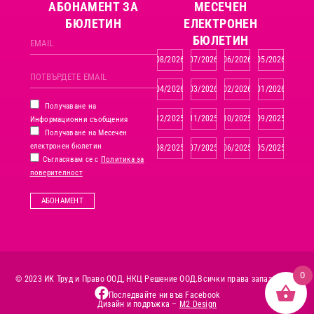
АБОНАМЕНТ ЗА
MЕСЕЧЕН
БЮЛЕТИН
ЕЛЕКТРОНЕН
БЮЛЕТИН
08/2026
07/2026
06/2026
05/2026
04/2026
03/2026
02/2026
01/2026
Получаване на
12/2025
11/2025
10/2025
09/2025
Информационни съобщения
Получаване на Месечен
електронен бюлетин
08/2025
07/2025
06/2025
05/2025
Съгласявам се с
Политика за
поверителност
АБОНАМЕНТ
0
© 2023 ИК Труд и Право ООД, НКЦ Решение ООД.
Всички права запазени.
Последвайте ни във Facebook
Дизайн и подръжка –
M2 Design