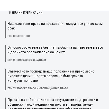
ИЗБРАНИ ПУБЛИКАЦИИ
Наследствени права на преживелия съпруг при унищожаем
брак
ЕПИ СОБСТВЕНОСТ
Относно сроковете за безплатна обмяна на левовете в евро
и двойното обозначаване на цените
ЕПИ СЧЕТОВОДСТВО И ДАНЪЦИ
Съвместното господстващо положение и прекомерно
високите цени – новата посока на българското
конкурентно право
ЕПИ ТЪРГОВСКО ПРАВО И ОБЛИГАЦИОННО ПРАВО
Правата на собствениците на отчуждаеми за държавни и
общински нужди недвижими имоти в периода между
издаването на отчуждителния акт и обезщетяването