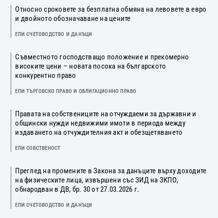
Относно сроковете за безплатна обмяна на левовете в евро
и двойното обозначаване на цените
ЕПИ СЧЕТОВОДСТВО И ДАНЪЦИ
Съвместното господстващо положение и прекомерно
високите цени – новата посока на българското
конкурентно право
ЕПИ ТЪРГОВСКО ПРАВО И ОБЛИГАЦИОННО ПРАВО
Правата на собствениците на отчуждаеми за държавни и
общински нужди недвижими имоти в периода между
издаването на отчуждителния акт и обезщетяването
ЕПИ СОБСТВЕНОСТ
Преглед на промените в Закона за данъците върху доходите
на физическите лица, извършени със ЗИД на ЗКПО,
обнародван в ДВ, бр. 30 от 27.03.2026 г.
ЕПИ СЧЕТОВОДСТВО И ДАНЪЦИ