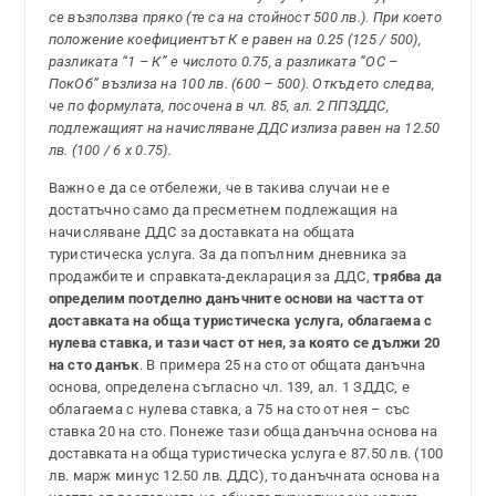
се възползва пряко (те са на стойност 500 лв.). При което
положение коефициентът К е равен на 0.25 (125 / 500),
разликата “1 – К” е числото 0.75, а разликата “ОС –
ПокОб” възлиза на 100 лв. (600 – 500). Откъдето следва,
че по формулата, посочена в чл. 85, ал. 2 ППЗДДС,
подлежащият на начисляване ДДС излиза равен на 12.50
лв. (100 / 6 х 0.75).
Важно е да се отбележи, че в такива случаи не е
достатъчно само да пресметнем подлежащия на
начисляване ДДС за доставката на общата
туристическа услуга. За да попълним дневника за
продажбите и справката-декларация за ДДС,
трябва да
определим поотделно данъчните основи на частта от
доставката на обща туристическа услуга, облагаема с
нулева ставка, и тази част от нея, за която се дължи 20
на сто данък
. В примера 25 на сто от общата данъчна
основа, определена съгласно чл. 139, ал. 1 ЗДДС, е
облагаема с нулева ставка, а 75 на сто от нея – със
ставка 20 на сто. Понеже тази обща данъчна основа на
доставката на обща туристическа услуга е 87.50 лв. (100
лв. марж минус 12.50 лв. ДДС), то данъчната основа на