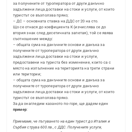
за получените от туроператора от други данъчно
задължени лица доставки на стоки и услуги, от които
туристът се възползва пряко;
– ДС – основната ставка на ДДС от 20 на сто.
Що се отнася до коефициента К (изчислява се до
втория знак след десетичната запетая), той се явява
съотношение между:
– общата сума на данъчните основи и данъка за
получените от туроператора от други данъчно
задължени лица доставки на стоки и услуги,
предоставени на туриста без изменение, които са с
място на изпълнение на територията на трети страни
или територии;
– общата сума на данъчните основи и данъка за
получените от туроператора от други данъчно
задължени лица доставки на стоки и услуги, от които
туристът се възползва пряко.
За да онагледим казаното по-горе, ще дадем един
пример
:
Приемаме, че пътуването на един турист до Италия и
Сърбия струва 600 лв., с ДДС. Получените услуги,