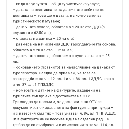
– вида на услугата – обща туристическа услуга;
– датата на възникване на данъчното събитие по
доставката – това ще е датата, на която започва
туристическото пътуване;
– данъчната основа, облагаема с 20 на сто ДДС (в
случая тя е 62.50 лв.);
– ставката на данъка – 20 на сто;
– размера на начисления ДДС върху данъчната основа,
облагаема с 20 на сто – 12.50 лв.;
– данъчната основа, облагаема с нулева ставка – 25
лв.;
– основанието (правното) за начисляване на данъка от
туроператора. Следва да приемем, че това са
разпоредбите на чл. 12, ал. 1 и чл. 86, ал. 1 ЗДДС, както
и чл. 87, ал. 1 ППЗДДС;
– номерата и датите на фактурите, издадени на
туристите във връзка с доставката на ОТУ.
Тук следва да посочим, че доставките на ОТУ се
документират с издаването на
фактури
, а при нужда –
и с известия към тях – това указва чл. 86, ал. 1 ППЗДДС.
Във фактурите
не се посочва ДДС
на отделен ред. Те
трябва да са съобразени с изискванията на чл. 114, ал.