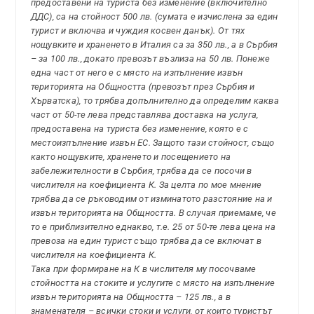
предоставени на туриста без изменение (включително
ДДС), са на стойност 500 лв. (сумата е изчислена за един
турист и включва и чуждия косвен данък). От тях
нощувките и храненето в Италия са за 350 лв., а в Сърбия
– за 100 лв., докато превозът възлиза на 50 лв. Понеже
една част от него е с място на изпълнение извън
територията на Общността (превозът през Сърбия и
Хърватска), то трябва допълнително да определим каква
част от 50-те лева представлява доставка на услуга,
предоставена на туриста без изменение, която е с
местоизпълнение извън ЕС. Защото тази стойност, също
както нощувките, храненето и посещението на
забележителности в Сърбия, трябва да се посочи в
числителя на коефициента К. За целта по мое мнение
трябва да се ръководим от изминатото разстояние на и
извън територията на Общността. В случая приемаме, че
то е приблизително еднакво, т.е. 25 от 50-те лева цена на
превоза на един турист също трябва да се включат в
числителя на коефициента К.
Така при формиране на К в числителя му посочваме
стойността на стоките и услугите с място на изпълнение
извън територията на Общността – 125 лв., а в
знаменателя – всички стоки и услуги, от които туристът