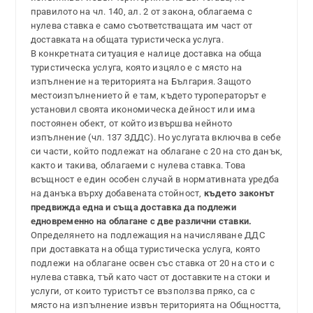
правилото на чл. 140, ал. 2 от закона, облагаема с
нулева ставка е само съответстващата им част от
доставката на общата туристическа услуга.
В конкретната ситуация е налице доставка на обща
туристическа услуга, която изцяло е с място на
изпълнение на територията на България. Защото
местоизпълнението й е там, където туроператорът е
установил своята икономическа дейност или има
постоянен обект, от който извършва нейното
изпълнение (чл. 137 ЗДДС). Но услугата включва в себе
си части, който подлежат на облагане с 20 на сто данък,
както и такива, облагаеми с нулева ставка. Това
всъщност е един особен случай в нормативната уредба
на данъка върху добавената стойност,
където законът
предвижда една и съща доставка да подлежи
едновременно на облагане с две различни ставки.
Определянето на подлежащия на начисляване ДДС
при доставката на обща туристическа услуга, която
подлежи на облагане освен със ставка от 20 на сто и с
нулева ставка, тъй като част от доставките на стоки и
услуги, от които туристът се възползва пряко, са с
място на изпълнение извън територията на Общността,