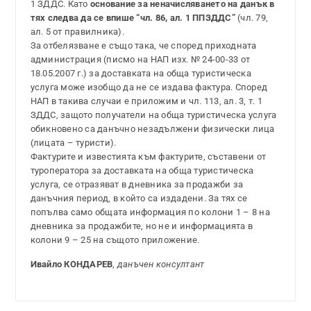
1 ЗДДС. Като
основание за неначисляването на данък в
тях следва да се впише “чл. 86, ал. 1 ППЗДДС”
(чл. 79,
ал. 5 от правилника).
За отбелязване е също така, че според приходната
администрация (писмо на НАП изх. № 24-00-33 от
18.05.2007 г.) за доставката на обща туристическа
услуга може изобщо да не се издава фактура. Според
НАП в такива случаи е приложим и чл. 113, ал. 3, т. 1
ЗДДС, защото получатели на обща туристическа услуга
обикновено са данъчно незадължени физически лица
(лицата – туристи).
Фактурите и известията към фактурите, съставени от
туроператора за доставката на обща туристическа
услуга, се отразяват в дневника за продажби за
данъчния период, в който са издадени. За тях се
попълва само общата информация по колони 1 – 8 на
дневника за продажбите, но не и информацията в
колони 9 – 25 на същото приложение.
Ивайло КОНДАРЕВ
,
данъчен консултант