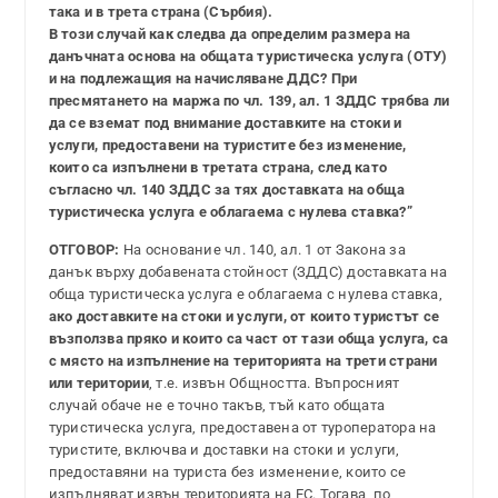
така и в трета страна (Сърбия).
В този случай как следва да определим размера на
данъчната основа на общата туристическа услуга (ОТУ)
и на подлежащия на начисляване ДДС? При
пресмятането на маржа по чл. 139, ал. 1 ЗДДС трябва ли
да се вземат под внимание доставките на стоки и
услуги, предоставени на туристите без изменение,
които са изпълнени в третата страна, след като
съгласно чл. 140 ЗДДС за тях доставката на обща
туристическа услуга е облагаема с нулева ставка?”
ОТГОВОР:
На основание чл. 140, ал. 1 от Закона за
данък върху добавената стойност (ЗДДС) доставката на
обща туристическа услуга е облагаема с нулева ставка,
ако доставките на стоки и услуги, от които туристът се
възползва пряко и които са част от тази обща услуга, са
с място на изпълнение на територията на трети страни
или територии
, т.е. извън Общността. Въпросният
случай обаче не е точно такъв, тъй като общата
туристическа услуга, предоставена от туроператора на
туристите, включва и доставки на стоки и услуги,
предоставяни на туриста без изменение, които се
изпълняват извън територията на ЕС. Тогава, по