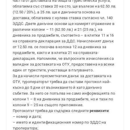
частта от доставката на общата туристическа услуга,
облагаема със ставка 20 на сто, ще възлезе на 62.50 лв.
(12.50 / 20%), а 25 лв. ще е данъчната основа на
доставка, облагаема с нулева ставка съгласно чл. 140
ЗДДС. Двете данъчни основи ще намерят отражение в
различни колони – 11 (62.50 лв.) и 21 (25 лв.), на
дневника за продажбите, съответно – в клетки 11 и 16
на справката-декларация за ДДС. Начисленият данък
от 12.50 лв. се посочва в колона 12 на дневника за
продажбите, както и в клетка 21 на справката-
декларация. Напомням, че въпросните изчисления са
валидни за доставката на ОТУ, предоставена на всеки
един от туристите, участващи в пътуването.
За да начисли пресметнатия данък за доставката на
ОТУ, туроператорът трябва да състави протокол най-
късно до 5 дни от възникването й като данъчно
събитие. За него се попълва не само информацията по
колони 1 – 8 на дневника за продажбите, но и тази по
колони 9 – 25 на същото приложение.
Протоколът трябва да съдържа следните
реквизити
:
– номер и дата;
– името и идентификационния номер по ЗДДС на
туроператора;