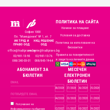
ПОЛИТИКА НА САЙТА
Начини за плащане
София 1000
Условия за доставка
Пл. "Македония" № 1, ет. 7
ИК ТРУД И
НКЦ РЕШЕНИЕ
Политика за използване на
ПРАВО ООД
ООД
бисквитки
office@trudipravo.bg
reshenie@trudipravo.bg
Правила за поверителност
02/981-13-93
02/981-13-76
и защита на личните данни
088/240-03-01
088/845-19-64
АБОНАМЕНТ ЗА
MЕСЕЧЕН
БЮЛЕТИН
ЕЛЕКТРОНЕН
БЮЛЕТИН
08/2026
07/2026
06/2026
05/2026
04/2026
03/2026
02/2026
01/2026
Получаване на
12/2025
11/2025
10/2025
09/2025
Информационни съобщения