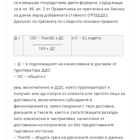
се извършва посредством двете формули, съдържащи
се в чл. 85, ал. 2 от Правилника за прилагане на Закона
за данък върху добавената стойност (ППЗДДС).
Данъкът се пресмята по следното основно правило:
Д =
(ОС – ПокОб) х ДС
х (1 – К), където:
__________________
100 + ДС
– Д – е подлежащият на начисляване и дължим от
туроператора ДДС;
– ОС – общата с
ума, включително и ДДС, която туроператорът е
получил или ще получи от клиента или третото лице за
доставката, включително субсидиите и
финансиранията, пряко свързани с тази доставка,
данъците и таксите, както и съпътстващите разходи
като комисиони и застраховки, начислени от
доставчика на получателя, но без предоставените
търговски отстъпки;
– ПокОб – общата сума на данъчните основи и данъка