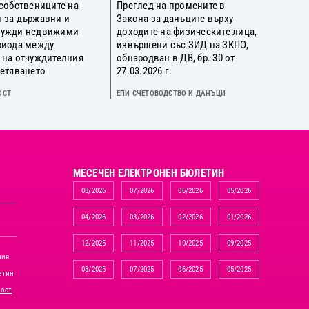
 собствениците на
Преглед на промените в
 за държавни и
Закона за данъците върху
нужди недвижими
доходите на физическите лица,
риода между
извършени със ЗИД на ЗКПО,
 на отчуждителния
обнародван в ДВ, бр. 30 от
щетяването
27.03.2026 г.
ОСТ
ЕПИ СЧЕТОВОДСТВО И ДАНЪЦИ
MЕСЕЧЕН ЕЛЕКТРОНЕН БЮЛЕТИН
08/2026
07/2026
06/2026
05/2026
04/2026
03/2026
02/2026
01/2026
12/2025
11/2025
10/2025
09/2025
ния
08/2025
07/2025
06/2025
05/2025
етин
ност