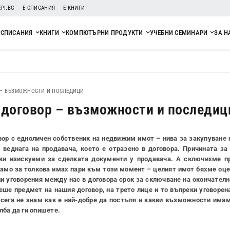
EPI.BG
Е-СПИСАНИЯ
Е-КНИГИ
СПИСАНИЯ
КНИГИ
КОМПЮТЪРНИ ПРОДУКТИ
УЧЕБНИ СЕМИНАРИ
ЗА Н
 – ВЪЗМОЖНОСТИ И ПОСЛЕДИЦИ
 договор – възможности и последиц
р с едноличен собственик на недвижим имот – нива за закупуване н
х веднага на продавача, което е отразено в договора. Причината з
чки изискуеми за сделката документи у продавача. А сключихме п
само за толкова имах пари към този момент – целият имот бяхме оце
и уговорения между нас в договора срок за сключване на окончателн
еше предмет на нашия договор, на трето лице и то въпреки уговорен
И сега не знам как е най-добре да постъпя и какви възможности има
лба да ги опишете.