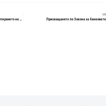
СЛ
Актуални промени в нормативната уредба относно гарантирането на влоговете в банките и банковата несъстоятелност
Прихващането по Закона за банковата