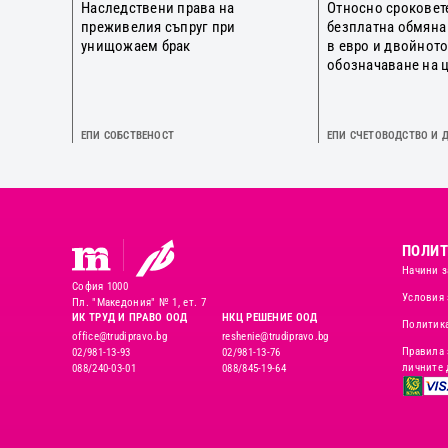
Наследствени права на
Относно сроковет
преживелия съпруг при
безплатна обмяна
унищожаем брак
в евро и двойнот
обозначаване на 
ЕПИ СОБСТВЕНОСТ
ЕПИ СЧЕТОВОДСТВО И 
ПОЛИТ
Начини з
София 1000
Условия 
Пл. "Македония" № 1, ет. 7
ИК ТРУД И ПРАВО ООД
НКЦ РЕШЕНИЕ ООД
Политика
office@trudipravo.bg
reshenie@trudipravo.bg
Правила 
02/981-13-93
02/981-13-76
личните 
088/240-03-01
088/845-19-64