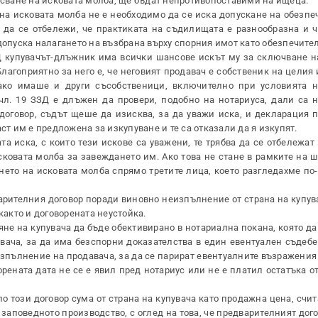
писване на исковата молба, ще бъдат непротивопоставими на ищеца.
на исковата молба не е необходимо да се иска допускане на обезпе
 да се отбележи, че практиката на съдилищата е разнообразна и ч
допуска налагането на възбрана върху спорния имот като обезпечите
Д купувачът-длъжник има всички шансове искът му за сключване н
 Благоприятно за него е, че неговият продавач е собственик на целия
 ако имаше и други съсобственици, включително при условията 
чл. 19 ЗЗД е длъжен да провери, подобно на нотариуса, дали са 
оговор, съдът щеше да изисква, за да уважи иска, и декларация по
ст им е предложена за изкупуване и те са отказали да я изкупят.
а иска, с които тези искове са уважени, те трябва да се отбележат
ковата молба за завеждането им. Ако това не стане в рамките на ш
ето на исковата молба спрямо третите лица, което разгледахме по-
арителния договор поради виновно неизпълнение от страна на купув
както и договорената неустойка.
не на купувача да бъде обективирано в нотариална покана, която да
ача, за да има безспорни доказателства в един евентуален съдебен
пълнение на продавача, за да се парират евентуалните възражения 
орената дата не се е явил пред нотариус или не е платил остатъка о
о този договор сума от страна на купувача като продажна цена, счит
заповедното производство, с оглед на това, че предварителният дого