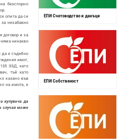
ена безспорно
ор.
ЕПИ Счетоводство и данъци
се опита да се
 за незабавно
 договор и за
к няма никакво
 да е съдебно
чуждения имот,
135 ЗЗД, като
ач, тъй като
ко казано във
ЕПИ Собственост
ел на имота, е
а купувача да
та случая може