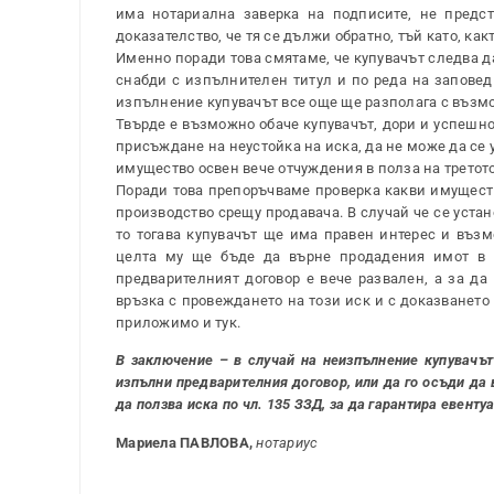
има нотариална заверка на подписите, не предс
доказателство, че тя се дължи обратно, тъй като, ка
Именно поради това смятаме, че купувачът следва да
снабди с изпълнителен титул и по реда на заповед
изпълнение купувачът все още ще разполага с възмо
Твърде е възможно обаче купувачът, дори и успешно
присъждане на неустойка на иска, да не може да се 
имущество освен вече отчуждения в полза на трето
Поради това препоръчваме проверка какви имущест
производство срещу продавача. В случай че се уста
то тогава купувачът ще има правен интерес и възм
целта му ще бъде да върне продадения имот в п
предварителният договор е вече развален, а за д
връзка с провеждането на този иск и с доказването 
приложимо и тук.
В заключение – в случай на неизпълнение купувачът
изпълни предварителния договор, или да го осъди да 
да ползва иска по чл. 135 ЗЗД, за да гарантира евент
Мариела ПАВЛОВА,
нотариус