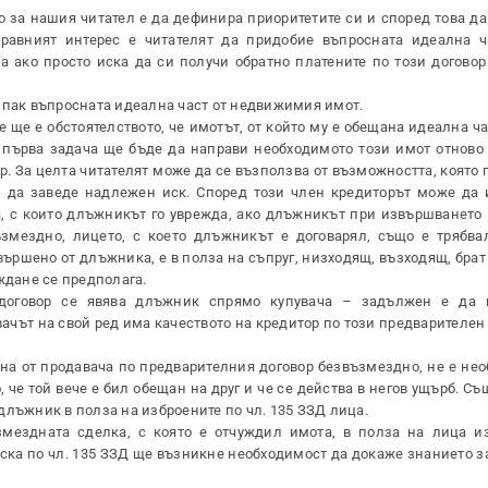
о за нашия читател е да дефинира приоритетите си и според това д
равният интерес е читателят да придобие въпросната идеална ч
 ако просто иска да си получи обратно платените по този договор
 пак въпросната идеална част от недвижимия имот.
ще е обстоятелството, че имотът, от който му е обещана идеална час
 първа задача ще бъде да направи необходимото този имот отново 
. За целта читателят може да се възползва от възможността, която 
) да заведе надлежен иск. Според този член кредиторът може да 
, с които длъжникът го уврежда, ако длъжникът при извършването 
змездно, лицето, с което длъжникът е договарял, също е трябва
ършено от длъжника, е в полза на съпруг, низходящ, възходящ, брат
ждане се предполага.
 договор се явява длъжник спрямо купувача – задължен е да 
вачът на свой ред има качеството на кредитор по този предварителен
а от продавача по предварителния договор безвъзмездно, не е нео
, че той вече е бил обещан на друг и че се действа в негов ущърб. Съ
длъжник в полза на изброените по чл. 135 ЗЗД лица.
мездната сделка, с която е отчуждил имота, в полза на лица и
 иска по чл. 135 ЗЗД ще възникне необходимост да докаже знанието 