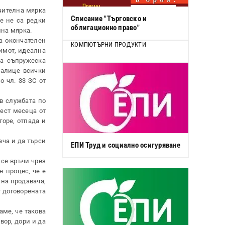
чителна мярка
Списание "Търговско и
е не са редки
облигационно право"
лна мярка.
а окончателен
КОМПЮТЪРНИ ПРОДУКТИ
 имот, идеална
на съпружеска
налице всички
 чл. 33 ЗС от
 в службата по
ест месеца от
горе, отпада и
ача и да търси
ЕПИ Труд и социално осигуряване
 се връчи чрез
 процес, че е
на продавача,
т договорената
аме, че такова
вор, дори и да