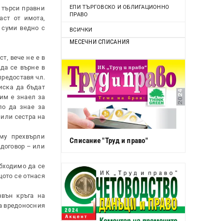
ЕПИ ТЪРГОВСКО И ОБЛИГАЦИОННО
а търси правни
ПРАВО
аст от имота,
 суми ведно с
ВСИЧКИ
МЕСЕЧНИ СПИСАНИЯ
т, вече не е в
да се върне в
предоставя чл.
иска да бъдат
им е знаел за
ло да знае за
 или сестра на
му прехвърли
Списание "Труд и право"
 договор – или
бходимо да се
щото се отнася
звън кръга на
за вредоносния