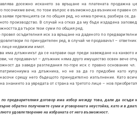
тавлява досежно искането за връщане на платената продажна ц
кто посочихме вече, по този въпрос е възможно да възникне правен сп
 заяви претенцията си по общия ред, но няма пречка, разбира се, да 
ното производство. В случай на отказ да му бъде издадена заповед
жността да търси тези суми по общия ред.
 провел осъдителния иск за връщане на даденото по предварителния
удовлетвори по принудителен ред, в случай че продавачът – ответни
то лице недвижим имот.
ва има длъжникът да се направи още преди завеждане на каквото и
нови, че продавачът – длъжник няма друго имущество освен вече от
ожност да заведе разгледания по-горе иск с правно основание чл. 
атримониума на длъжника, но не за да го придобие като купув
а насочи срещу него бъдещото принудително изпълнение. Като всич
на знанието за увредата от страна на третото лице – нов приобретат
 по предварителния договор има избор между това, дали да осъди н
върне обратно получените суми и уговорената неустойка, като и в два
уалното удовлетворение на избраната от него възможност.