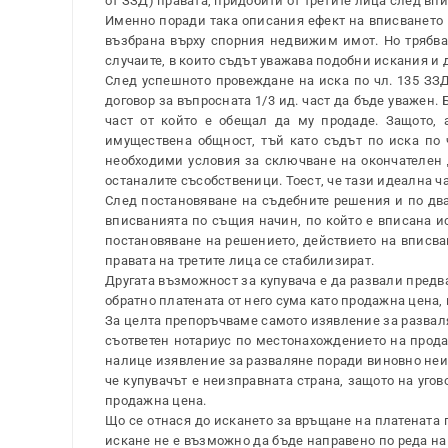
от ЗЗД) правата, придобити от третите лица след в
Именно поради така описания ефект на вписването 
възбрана върху спорния недвижим имот. Но трябва
случаите, в които съдът уважава подобни искания и 
След успешното провеждане на иска по чл. 135 ЗЗ
договор за въпросната 1/3 ид. част да бъде уважен.
част от който е обещал да му продаде. Защото,
имуществена общност, тъй като съдът по иска по 
необходими условия за сключване на окончателен д
останалите съсобственици. Тоест, че тази идеална ча
След постановяване на съдебните решения и по дват
вписванията по същия начин, по който е вписана ис
постановяване на решението, действието на вписван
правата на третите лица се стабилизират.
Другата възможност за купувача е да развали предв
обратно платената от него сума като продажна цена, 
За целта препоръчваме самото изявление за разваля
съответен нотариус по местонахождението на продав
налице изявление за разваляне поради виновно неиз
че купувачът е неизправната страна, защото на угов
продажна цена.
Що се отнася до искането за връщане на платената п
искане не е възможно да бъде направено по реда на 