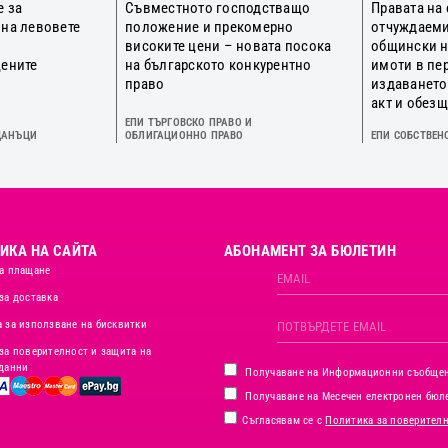
е за
Съвместното господстващо
Правата на
 на левовете
положение и прекомерно
отчуждаеми
о
високите цени – новата посока
общински 
цените
на българското конкурентно
имоти в пе
право
издаването
акт и обез
ЕПИ ТЪРГОВСКО ПРАВО И
ДАНЪЦИ
ОБЛИГАЦИОННО ПРАВО
ЕПИ СОБСТВЕН
ИКА НА САЙТА
АБОНАМЕНТ ЗА БЮЛЕТИН
а плащане
за доставка
 за използване на бисквитки
за поверителност и защита на
данни
Получаване на Информационни съобще
Получаване на Месечен електронен бюл
Съгласявам се с
Политика за поверител