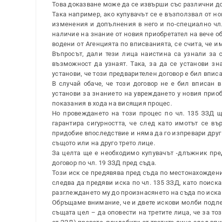
Това доказване може да се извърши със различни до
Така например, ако купувачът се е възползвал от н
изменения и допълнения в него и по-специално чл. 4
наличие на знание от новия приобретател на вече о
водени от Агенцията по вписванията, се счита, че и
Въпросът, дали тези лица наистина са узнали за 
възможност да узнаят. Така, за да се установи зн
установи, че този предварителен договор е бил вписа
В случай обаче, че този договор не е бил вписан 
установи за знанието на увреждането у новия приоб
показания в хода на висящия процес.
Но провеждането на този процес по чл. 135 ЗЗД щ
гарантира сигурността, че след като имотът се въ
придобие впоследствие и няма да го изпревари друг 
същото или на друго трето лице.
За целта ще е необходимо купувачът -длъжник пред
договор по чл. 19 ЗЗД пред съда.
Този иск се предявява пред съда по местонахождени
следва да предяви иска по чл. 135 ЗЗД, като поиска
разглеждането му до произнасянето на съда по иска 
Обръщаме внимание, че и двете искови молби подле
същата цел – да оповести на третите лица, че за тоз