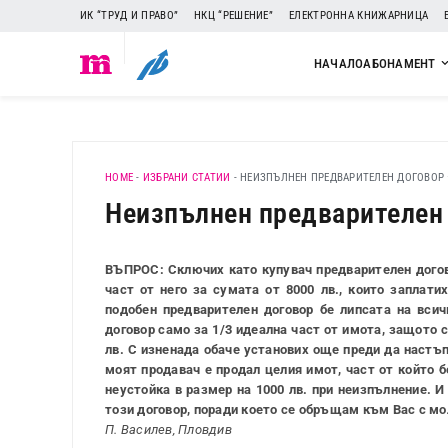
ИК “ТРУД И ПРАВО”
НКЦ “РЕШЕНИЕ”
ЕЛЕКТРОННА КНИЖАРНИЦА
НАЧАЛО
АБОНАМЕНТ
HOME
-
ИЗБРАНИ СТАТИИ
-
НЕИЗПЪЛНЕН ПРЕДВАРИТЕЛЕН ДОГОВОР
Неизпълнен предварителен
ВЪПРОС: Сключих като купувач предварителен догово
част от него за сумата от 8000 лв., които заплати
подобен предварителен договор бе липсата на вси
договор само за 1/3 идеална част от имота, защото 
лв. С изненада обаче установих още преди да настъп
моят продавач е продал целия имот, част от който б
неустойка в размер на 1000 лв. при неизпълнение. 
този договор, поради което се обръщам към Вас с мо
П. Василев, Пловдив