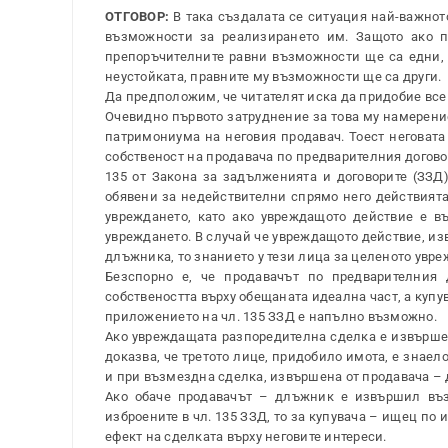
ОТГОВОР:
В така създалата се ситуация най-важнот
възможности за реализирането им. Защото ако п
препоръчителните равни възможности ще са едни, а
неустойката, правните му възможности ще са други.
Да предположим, че читателят иска да придобие все
Очевидно първото затруднение за това му намерение 
патримониума на неговия продавач. Тоест неговата
собственост на продавача по предварителния договор
135 от Закона за задълженията и договорите (ЗЗД
обявени за недействителни спрямо него действията
увреждането, като ако увреждащото действие е въ
увреждането. В случай че увреждащото действие, изв
длъжника, то знанието у тези лица за целеното увре
Безспорно е, че продавачът по предварителния
собствеността върху обещаната идеална част, а купу
приложението на чл. 135 ЗЗД е напълно възможно.
Ако увреждащата разпоредителна сделка е извършен
доказва, че третото лице, придобило имота, е знаело
и при възмездна сделка, извършена от продавача – 
Ако обаче продавачът – длъжник е извършил въз
изброените в чл. 135 ЗЗД, то за купувача – ищец по
ефект на сделката върху неговите интереси.