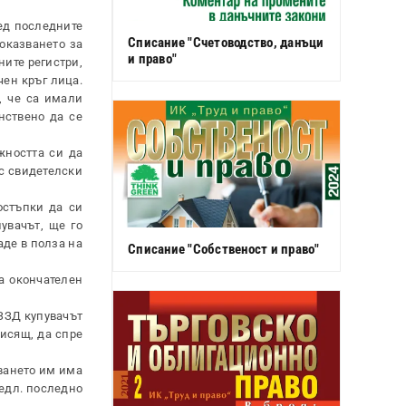
ед последните
Списание "Счетоводство, данъци
доказването за
и право"
ните регистри,
чен кръг лица.
, че са имали
нствено да се
жността си да
ъс свидетелски
остъпки да си
увачът, ще го
аде в полза на
Списание "Собственост и право"
а окончателен
 ЗЗД купувачът
висящ, да спре
ването им има
редл. последно