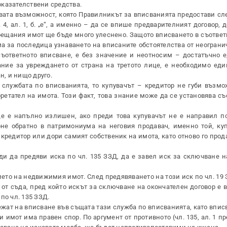
казателствени средства.
овата възможност, която Правилникът за вписванията предостави сл
, ал. 1, б. „е“, а именно – да се впише предварителният договор, 
бещания имот ще бъде много улеснено. Защото вписването в съответ
ма за последица узнаването на вписаните обстоятелства от неограни
съответното вписване, е без значение и неотносим – достатъчно е
ание за увреждането от страна на третото лице, е необходимо еди
н, и нищо друго.
в службата по вписванията, то купувачът – кредитор не губи възмо
ретател на имота. Този факт, това знание може да се установява с
е е напълно излишен, ако преди това купувачът не е направил п
рне обратно в патримониума на неговия продавач, именно той, куп
кредитор или дори самият собственик на имота, като отново го прод
и да предяви иска по чл. 135 ЗЗД, да е завел иск за сключване н
ето на недвижимия имот. След предявяването на този иск по чл. 19
 от съда, пред който искът за сключване на окончателен договор е 
по чл. 135 ЗЗД.
жат на вписване във същата тази служба по вписванията, като впис
и имот има правен спор. По аргумент от противното (чл. 135, ал. 1 п