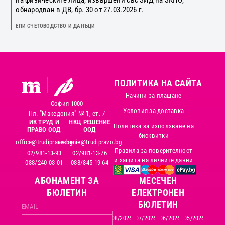
обнародван в ДВ, бр. 30 от 27.03.2026 г.
ЕПИ СЧЕТОВОДСТВО И ДАНЪЦИ
ПОЛИТИКА НА САЙТА
Начини за плащане
София 1000
Условия за доставка
Пл. "Македония" № 1, ет. 7
ИК ТРУД И
НКЦ РЕШЕНИЕ
Политика за използване на
ПРАВО ООД
ООД
бисквитки
office@trudipravo.bg
reshenie@trudipravo.bg
Правила за поверителност
02/981-13-93
02/981-13-76
и защита на личните данни
088/240-03-01
088/845-19-64
АБОНАМЕНТ ЗА
MЕСЕЧЕН
БЮЛЕТИН
ЕЛЕКТРОНЕН
БЮЛЕТИН
08/2026
07/2026
06/2026
05/2026