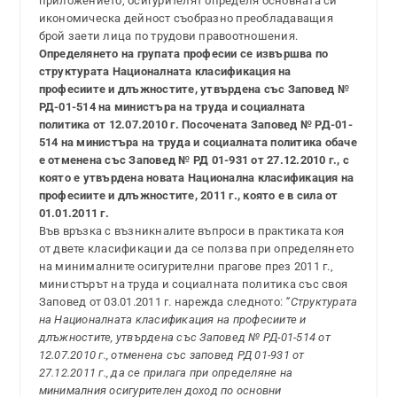
приложението, осигурителят определя основната си
икономическа дейност съобразно преобладаващия
брой заети лица по трудови правоотношения.
Определянето на групата професии се извършва по
структурата Националната класификация на
професиите и длъжностите, утвърдена със Заповед №
РД-01-514 на министъра на труда и социалната
политика от 12.07.2010 г. Посочената Заповед № РД-01-
514 на министъра на труда и социалната политика обаче
е отменена със Заповед № РД 01-931 от 27.12.2010 г., с
която е утвърдена новата Национална класификация на
професиите и длъжностите, 2011 г., която е в сила от
01.01.2011 г.
Във връзка с възникналите въпроси в практиката коя
от двете класификации да се ползва при определянето
на минималните осигурителни прагове през 2011 г.,
министърът на труда и социалната политика със своя
Заповед от 03.01.2011 г. нарежда следното:
“Структурата
на Националната класификация на професиите и
длъжностите, утвърдена със Заповед № РД-01-514 от
12.07.2010 г., отменена със заповед РД 01-931 от
27.12.2011 г., да се прилага при определяне на
минималния осигурителен доход по основни