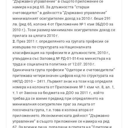
“Държавно управление” в същото приложение се
намира на ред 65. За длъжността “старши
счетоводител” в дейността “Държавно управление”
минималният осигурителен доход за 2010 г. беше 291
лв. (ред 65, колона 4 от Приложение № 1 към ЗБДОО за
2010 г.). Този размер минимален осигурителен доход се
прилага за цялата 2010 г.
2.
През 2011 г. определянето на групата професии се
извършва по структурата на Националната
класификация на професиите и длъжностите, 2010 г.,
утвърдена със Заповед № РД-01-514 на министъра на
труда и социалната политика от 12.07. 2010 г.
Единичната група професии “Одитори и счетоводители”
притежава четиризначен цифров код по структурата на
НКПД-2010 – 2411. Първият знак на този код определя
номера на колоната от Приложение № 1 към чл. 8, ал. 1,
т. 1 от Закона за бюджета на ДОО за 2011 г., който
трябва да се вземе предвид при определянето на
минималния осигурителен праг за лицата от
посочената група, т.е. това е колона втора от
приложението. Икономическата дейност “Държавно
управление” в същото приложение се намира на ред
67. За всички лица, попадащи в групата на “Одитори и