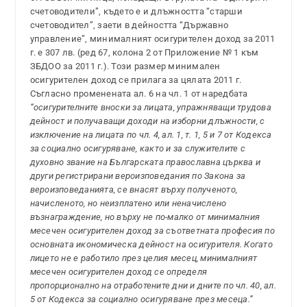
счетоводители”, където е и длъжността “старши
счетоводител”, заети в дейността “Държавно
управление”, минималният осигурителен доход за 2011
г. е 307 лв. (ред 67, колона 2 от Приложение № 1 към
ЗБДОО за 2011 г.). Този размер минимален
осигурителен доход се прилага за цялата 2011 г.
Съгласно променената ал. 6 на чл. 1 от наредбата
“осигурителните вноски за лицата, упражняващи трудова
дейност и получаващи доходи на изборни длъжности, с
изключение на лицата по чл. 4, ал. 1, т. 1, 5 и 7 от Кодекса
за социално осигуряване, както и за служителите с
духовно звание на Българската православна църква и
други регистрирани вероизповедания по Закона за
вероизповеданията, се внасят върху полученото,
начисленото, но неизплатено или неначислено
възнаграждение, но върху не по-малко от минималния
месечен осигурителен доход за съответната професия по
основната икономическа дейност на осигурителя. Когато
лицето не е работило през целия месец, минималният
месечен осигурителен доход се определя
пропорционално на отработените дни и дните по чл. 40, ал.
5 от Кодекса за социално осигуряване през месеца.”