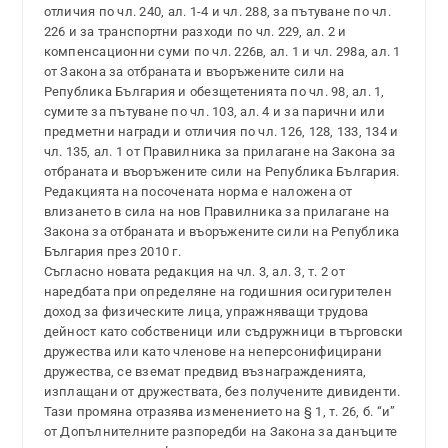
отличия по чл. 240, ал. 1-4 и чл. 288, за пътуване по чл.
226 и за транспортни разходи по чл. 229, ал. 2 и
компенсационни суми по чл. 226в, ал. 1 и чл. 298а, ал. 1
от Закона за отбраната и въоръжените сили на
Република България и обезщетенията по чл. 98, ал. 1,
сумите за пътуване по чл. 103, ал. 4 и за парични или
предметни награди и отличия по чл. 126, 128, 133, 134 и
чл. 135, ал. 1 от Правилника за прилагане на Закона за
отбраната и въоръжените сили на Република България.
Редакцията на посочената норма е наложена от
влизането в сила на нов Правилника за прилагане на
Закона за отбраната и въоръжените сили на Република
България през 2010 г.
Съгласно новата редакция на чл. 3, ал. 3, т. 2 от
наредбата при определяне на годишния осигурителен
доход за физическите лица, упражняващи трудова
дейност като собственици или съдружници в търговски
дружества или като членове на неперсонифицирани
дружества, се вземат предвид възнагражденията,
изплащани от дружествата, без получените дивиденти.
Тази промяна отразява изменението на § 1, т. 26, б. “и”
от Допълнителните разпоредби на Закона за данъците