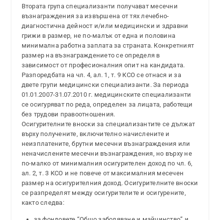
Втората група специализанти получават месечни
възнаграждения за извършена от тях лечебно-
диагностична дейност и/или медицински и здравни
грижи в размер, не по-малък от една и половина
минимална работна заплата за страната. Конкретният
размер на възнаграждението се определя в
зависимост от професионалния опит на кандидата.
Разпоредбата на чл. 4, ал. 1, т. 9 КСО се отнася и за
двете групи медицински специализанти. За периода
01.01.2007-31.07.2010 г. медицинските специализанти
се осигуряват по реда, определен за лицата, работещи
без трудови правоотношения.
Осигурителните вноски за специализантите се дължат
върху получените, включително начислените и
неизплатените, брутни месечни възнаграждения или
неначислените месечни възнаграждения, но върху не
по-малко от минималния осигурителен доход по чл. 6,
ал. 2, т. 3 КСО и не повече от максималния месечен
размер на осигурителния доход. Осигурителните вноски
се разпределят между осигурителите и осигурените,
както следва:
за фондовете “Общо заболяване и майчинство” и