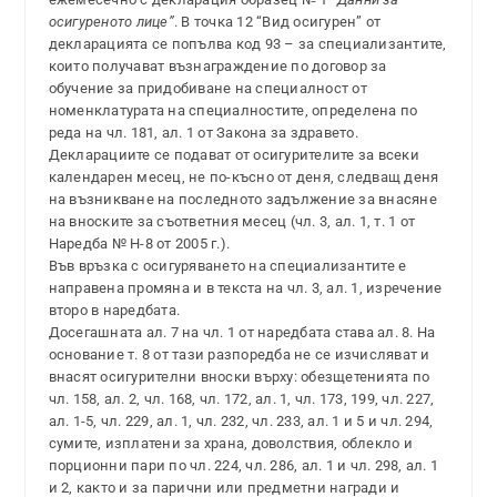
осигуреното лице”
. В точка 12 “Вид осигурен” от
декларацията се попълва код 93 – за специализантите,
които получават възнаграждение по договор за
обучение за придобиване на специалност от
номенклатурата на специалностите, определена по
реда на чл. 181, ал. 1 от Закона за здравето.
Декларациите се подават от осигурителите за всеки
календарен месец, не по-късно от деня, следващ деня
на възникване на последното задължение за внасяне
на вноските за съответния месец (чл. 3, ал. 1, т. 1 от
Наредба № Н-8 от 2005 г.).
Във връзка с осигуряването на специализантите е
направена промяна и в текста на чл. 3, ал. 1, изречение
второ в наредбата.
Досегашната ал. 7 на чл. 1 от наредбата става ал. 8. На
основание т. 8 от тази разпоредба не се изчисляват и
внасят осигурителни вноски върху: обезщетенията по
чл. 158, ал. 2, чл. 168, чл. 172, ал. 1, чл. 173, 199, чл. 227,
ал. 1-5, чл. 229, ал. 1, чл. 232, чл. 233, ал. 1 и 5 и чл. 294,
сумите, изплатени за храна, доволствия, облекло и
порционни пари по чл. 224, чл. 286, ал. 1 и чл. 298, ал. 1
и 2, както и за парични или предметни награди и