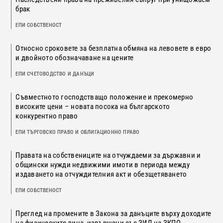
брак
ЕПИ СОБСТВЕНОСТ
Относно сроковете за безплатна обмяна на левовете в евро
и двойното обозначаване на цените
ЕПИ СЧЕТОВОДСТВО И ДАНЪЦИ
Съвместното господстващо положение и прекомерно
високите цени – новата посока на българското
конкурентно право
ЕПИ ТЪРГОВСКО ПРАВО И ОБЛИГАЦИОННО ПРАВО
Правата на собствениците на отчуждаеми за държавни и
общински нужди недвижими имоти в периода между
издаването на отчуждителния акт и обезщетяването
ЕПИ СОБСТВЕНОСТ
Преглед на промените в Закона за данъците върху доходите
на физическите лица, извършени със ЗИД на ЗКПО,