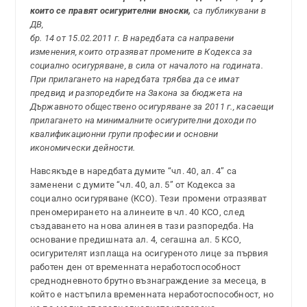
които се правят осигурителни вноски,
са публикувани в
ДВ,
бр. 14 от 15.02.2011 г. В наредбата са направени
изменения, които отразяват промените в Кодекса за
социално осигуряване, в сила от началото на годината.
При прилагането на наредбата трябва да се имат
предвид и разпоредбите на Закона за бюджета на
Държавното обществено осигуряване за 2011 г., касаещи
прилагането на минималните осигурителни доходи по
квалификационни групи професии и основни
икономически дейности.
Навсякъде в наредбата думите “чл. 40, ал. 4” са
заменени с думите “чл. 40, ал. 5” от Кодекса за
социално осигуряване (КСО). Тези промени отразяват
преномерирането на алинеите в чл. 40 КСО, след
създаването на нова алинея в тази разпоредба. На
основание предишната ал. 4, сегашна ал. 5 КСО,
осигурителят изплаща на осигуреното лице за първия
работен ден от временната неработоспособност
среднодневното брутно възнаграждение за месеца, в
който е настъпила временната неработоспособност, но