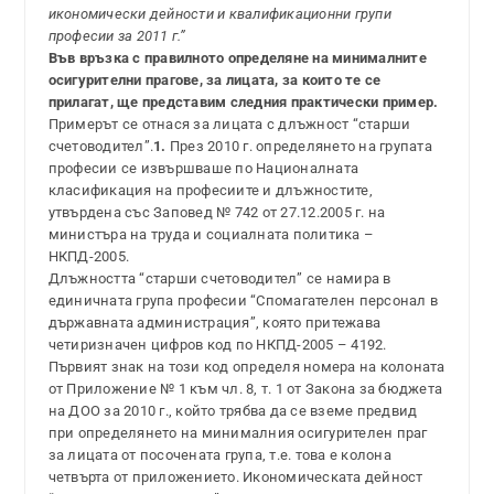
икономически дейности и квалификационни групи
професии за 2011 г.”
Във връзка с правилното определяне на минималните
осигурителни прагове, за лицата, за които те се
прилагат, ще представим следния практически пример.
Примерът се отнася за лицата с длъжност “старши
счетоводител”.
1.
През 2010 г. определянето на групата
професии се извършваше по Националната
класификация на професиите и длъжностите,
утвърдена със Заповед № 742 от 27.12.2005 г. на
министъра на труда и социалната политика –
НКПД-2005.
Длъжността “старши счетоводител” се намира в
единичната група професии “Спомагателен персонал в
държавната администрация”, която притежава
четиризначен цифров код по НКПД-2005 – 4192.
Първият знак на този код определя номера на колоната
от Приложение № 1 към чл. 8, т. 1 от Закона за бюджета
на ДОО за 2010 г., който трябва да се вземе предвид
при определянето на минималния осигурителен праг
за лицата от посочената група, т.е. това е колона
четвърта от приложението. Икономическата дейност