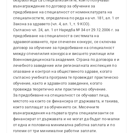
безработица са специализантите, които получават
възнаграждение по договор за обучение за
придобиване на специалност от номенклатурата на
специалностите, определена по реда на чл. 181, ал. 1 от
Закона за здравето (чл. 4, ал. 1, т. 9 КСО).
Съгласно чл. 24, ал. 1 от Наредба № 34 от 29.12.2006 г. за
придобиване на специалност в системата на
здравеопазването, при спечелен конкурс, се сключва
договор за обучение за придобиване на специалност
между спечелилия конкурса и висшето училище или
Военномедицинската академия. Страна по договора е и
лечебното заведение или регионалната инспекция по
опазване и контрол на общественото здраве, когато
съгласно учебната програма те провеждат практическо
обучение, както и здравното заведение, когато
провежда теоретично или практическо обучение.
За придобиване на специалност се обучават лица,
мястото на които се финансира от държавата, и такива,
които заплащат за обучението си. Месечните
възнаграждения на първата група специализанти се
финансират от държавата и не могат да бъдат по-малки
от една и половина минимална работна заплата и по
големи от три минимални работни заплати.