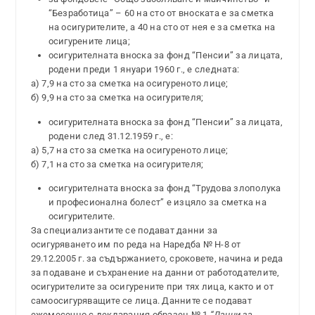
“Безработица” – 60 на сто от вноската е за сметка
на осигурителите, а 40 на сто от нея е за сметка на
осигурените лица;
осигурителната вноска за фонд “Пенсии” за лицата,
родени преди 1 януари 1960 г., е следната:
а) 7,9 на сто за сметка на осигуреното лице;
б) 9,9 на сто за сметка на осигурителя;
осигурителната вноска за фонд “Пенсии” за лицата,
родени след 31.12.1959 г., е:
а) 5,7 на сто за сметка на осигуреното лице;
б) 7,1 на сто за сметка на осигурителя;
осигурителната вноска за фонд “Трудова злополука
и професионална болест” е изцяло за сметка на
осигурителите.
За специализантите се подават данни за
осигуряването им по реда на Наредба № Н-8 от
29.12.2005 г. за съдържанието, сроковете, начина и реда
за подаване и съхранение на данни от работодателите,
осигурителите за осигурените при тях лица, както и от
самоосигуряващите се лица. Данните се подават
ежемесечно с декларация образец № 1
“Данни за