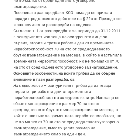
не по-малко от среднодневното уговорено
възнаграждение.
Посочената разпоредба от КСО няма да се прилага
поради продълженото действие на § 22о от Преходните
и заключителни разпоредби на кодекса.
Съгласно т. 1 от разпоредбата за периода до 31.12.2011
г. осигурителят изплаща на осигуреното лице за
първия, втория и третия работен ден от временната
неработоспособност 70 на сто от среднодневното
брутно възнаграждение за месеца, в който е настъпила
временната неработоспособност, но не по-малко от 70
на сто от среднодневното уговорено възнаграждение.
Основните особености, на които трябва да се обърне
внимание в тази разпоредба, са:
На първо място
– осигурителят трябва да изплаща
първите три работни дни от временната
неработоспособност на осигуреното лице. Изплаща се
обаче възнаграждение в размер 70 на сто от
среднодневното брутно възнаграждение за месеца, в
който е настъпила временната неработоспособност, но
не по-малко от 70 на сто от среднодневното уговорено
възнаграждение, вместо целия размер на
възнаграждението само за един ден.