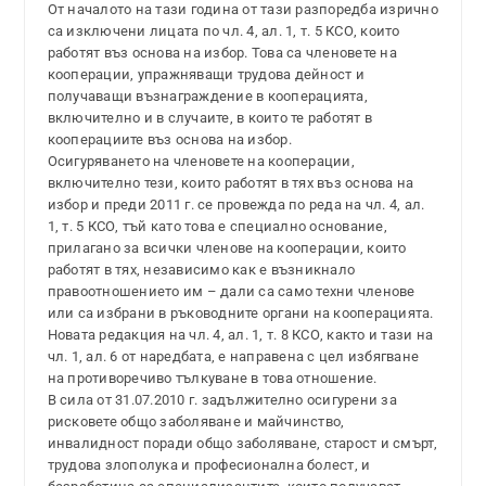
От началото на тази година от тази разпоредба изрично
са изключени лицата по чл. 4, ал. 1, т. 5 КСО, които
работят въз основа на избор. Това са членовете на
кооперации, упражняващи трудова дейност и
получаващи възнаграждение в кооперацията,
включително и в случаите, в които те работят в
кооперациите въз основа на избор.
Осигуряването на членовете на кооперации,
включително тези, които работят в тях въз основа на
избор и преди 2011 г. се провежда по реда на чл. 4, ал.
1, т. 5 КСО, тъй като това е специално основание,
прилагано за всички членове на кооперации, които
работят в тях, независимо как е възникнало
правоотношението им – дали са само техни членове
или са избрани в ръководните органи на кооперацията.
Новата редакция на чл. 4, ал. 1, т. 8 КСО, както и тази на
чл. 1, ал. 6 от наредбата, е направена с цел избягване
на противоречиво тълкуване в това отношение.
В сила от 31.07.2010 г. задължително осигурени за
рисковете общо заболяване и майчинство,
инвалидност поради общо заболяване, старост и смърт,
трудова злополука и професионална болест, и