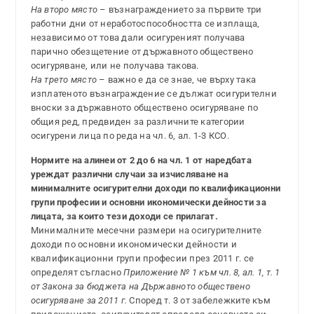
На второ място
– възнаграждението за първите три
работни дни от неработоспособността се изплаща,
независимо от това дали осигуреният получава
парично обезщетение от държавното обществено
осигуряване, или не получава такова.
На трето място
– важно е да се знае, че върху така
изплатеното възнаграждение се дължат осигурителни
вноски за държавното обществено осигуряване по
общия ред, предвиден за различните категории
осигурени лица по реда на чл. 6, ал. 1-3 КСО.
Нормите на алинеи от 2 до 6 на чл. 1 от наредбата
уреждат различни случаи за изчисляване на
минималните осигурителни доходи по квалификационни
групи професии и основни икономически дейности за
лицата, за които тези доходи се прилагат.
Минималните месечни размери на осигурителните
доходи по основни икономически дейности и
квалификационни групи професии през 2011 г. се
определят съгласно
Приложение № 1 към чл. 8, ал. 1, т. 1
от Закона за бюджета на Държавното обществено
осигуряване за 2011 г.
Според т. 3 от забележките към