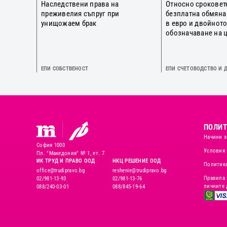
Наследствени права на
Относно сроковет
преживелия съпруг при
безплатна обмяна
унищожаем брак
в евро и двойнот
обозначаване на 
ЕПИ СОБСТВЕНОСТ
ЕПИ СЧЕТОВОДСТВО И 
ПОЛИТ
Начини з
София 1000
Условия 
Пл. "Македония" № 1, ет. 7
ИК ТРУД И ПРАВО ООД
НКЦ РЕШЕНИЕ ООД
Политика
office@trudipravo.bg
reshenie@trudipravo.bg
Правила 
02/981-13-93
02/981-13-76
личните 
088/240-03-01
088/845-19-64