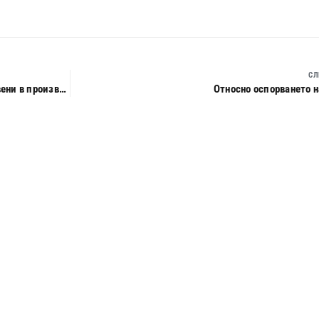
СЛ
Погасяват ли се вземанията срещу длъжника, непредявени в производството по несъстоятелност
Относно оспорването 