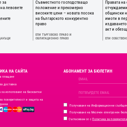
е за
Съвместното господстващо
Правата на
 на левовете
положение и прекомерно
отчуждаеми
о
високите цени – новата посока
общински 
цените
на българското конкурентно
имоти в пе
право
издаването
акт и обез
ЕПИ ТЪРГОВСКО ПРАВО И
ДАНЪЦИ
ОБЛИГАЦИОННО ПРАВО
ЕПИ СОБСТВЕН
ИКА НА САЙТА
АБОНАМЕНТ ЗА БЮЛЕТИН
а плащане
за доставка
 за използване на бисквитки
за поверителност и защита на
данни
Получаване на Информационни съобще
Получаване на Месечен електронен бюл
Съгласявам се с
Политика за поверител