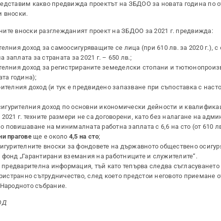
редставим какво предвижда проектът на ЗБДОО за новата година по 
и вноски.
ите вноски разглежданият проект на ЗБДОО за 2021 г. предвижда:
лния доход за самоосигуряващите се лица (при 610 лв. за 2020 г.), с 
аплата за страната за 2021 г. – 650 лв.;
телния доход за регистрираните земеделски стопани и тютюнопроизв
ата година);
ителния доход (и тук е предвидено запазване при съпоставка с наст
игурителния доход по основни икономически дейности и квалифика
2021 г. техните размери не са договорени, като без налагане на адм
повишаване на минималната работна заплата с 6,6 на сто (от 610 лв. 
ни прагове
ще е около
4,5 на сто
;
игурителните вноски за фондовете на държавното обществено осигур
за фонд „Гарантирани вземания на работниците и служителите“.
мо предварителна информация, тъй като тепърва следва съгласуването
тристранно сътрудничество, след което предстои неговото приемане о
 Народното събрание.
ОД