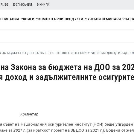
EPI.BG
Е-СПИСАНИЯ
Е-КНИГИ
СПИСАНИЯ
КНИГИ
КОМПЮТЪРНИ ПРОДУКТИ
УЧЕБНИ СЕМИНАРИ
ЗА Н
 ЗА БЮДЖЕТА НА ДОО ЗА 2021 Г. ПО ОТНОШЕНИЕ НА ОСИГУРИТЕЛНИЯ ДОХОД И ЗАДЪЛ
а Закона за бюджета на ДОО за 2021
я доход и задължителните осигурит
Коментар
ия съвет на Националния осигурителен институт (НОИ) беше утвърден
не за 2021 г.
(за краткост проект на ЗБДОО за 2021 г.). Водени от же