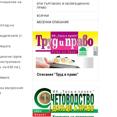
отношение на
ЕПИ ТЪРГОВСКО И ОБЛИГАЦИОННО
ПРАВО
ВСИЧКИ
МЕСЕЧНИ СПИСАНИЯ
оглед на
одителите (т.
оящата
ционни групи
инистративно
на 650 лв.),
Списание "Труд и право"
яване;
 на въпросния
т