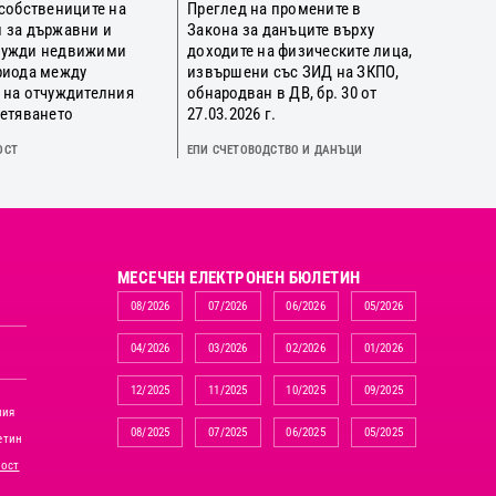
 собствениците на
Преглед на промените в
 за държавни и
Закона за данъците върху
нужди недвижими
доходите на физическите лица,
риода между
извършени със ЗИД на ЗКПО,
 на отчуждителния
обнародван в ДВ, бр. 30 от
щетяването
27.03.2026 г.
ОСТ
ЕПИ СЧЕТОВОДСТВО И ДАНЪЦИ
MЕСЕЧЕН ЕЛЕКТРОНЕН БЮЛЕТИН
08/2026
07/2026
06/2026
05/2026
04/2026
03/2026
02/2026
01/2026
12/2025
11/2025
10/2025
09/2025
ния
08/2025
07/2025
06/2025
05/2025
етин
ност