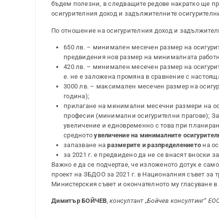
бъдем полезни, в следващите редове накратко ще п
осигурителния доход и задължителните осигурителн
По отношение на осигурителния доход и задължителн
650 лв. – минимален месечен размер на осигурите
предвидения нов размер на минималната работна з
420 лв. – минимален месечен размер на осигури
е. не е заложена промяна в сравнение с настоящ
3000 лв. – максимален месечен размер на осигур
година);
прилагане на минимални месечни размери на ос
професии (минимални осигурителни прагове); За 
увеличение и едновременно с това при планирано 
средното
увеличение на минималните осигурител
запазване на
размерите и разпределението
на ос
за 2021 г. е предвидено да не се внасят вноски 
Важно е да се подчертае, че изложеното дотук е са
проект на ЗБДОО за 2021 г. в Националния съвет за 
Министерския съвет и окончателното му гласуване в
Димитър БОЙЧЕВ
, консултант „Бойчев консултинг“ ЕО