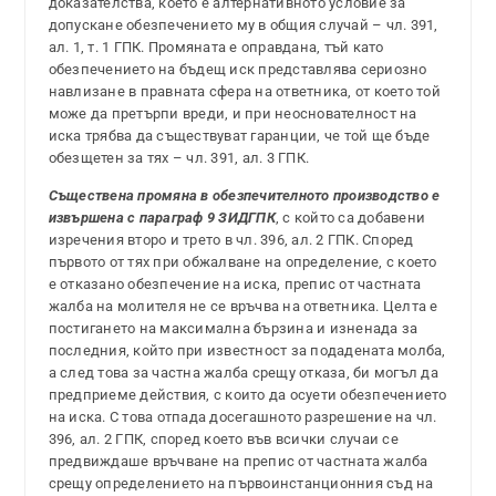
доказателства, което е алтернативното условие за
допускане обезпечението му в общия случай – чл. 391,
ал. 1, т. 1 ГПК. Промяната е оправдана, тъй като
обезпечението на бъдещ иск представлява сериозно
навлизане в правната сфера на ответника, от което той
може да претърпи вреди, и при неоснователност на
иска трябва да съществуват гаранции, че той ще бъде
обезщетен за тях – чл. 391, ал. 3 ГПК.
Съществена промяна в обезпечителното производство е
извършена с параграф 9 ЗИДГПК
, с който са добавени
изречения второ и трето в чл. 396, ал. 2 ГПК. Според
първото от тях при обжалване на определение, с което
е отказано обезпечение на иска, препис от частната
жалба на молителя не се връчва на ответника. Целта е
постигането на максимална бързина и изненада за
последния, който при известност за подадената молба,
а след това за частна жалба срещу отказа, би могъл да
предприеме действия, с които да осуети обезпечението
на иска. С това отпада досегашното разрешение на чл.
396, ал. 2 ГПК, според което във всички случаи се
предвиждаше връчване на препис от частната жалба
срещу определението на първоинстанционния съд на