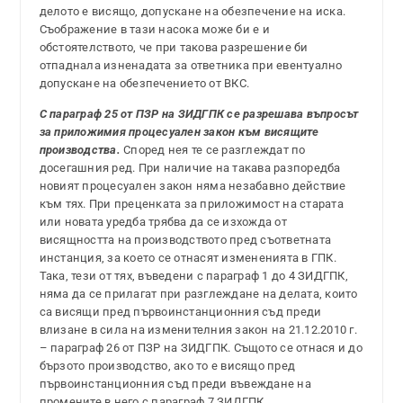
делото е висящо, допускане на обезпечение на иска.
Съображение в тази насока може би е и
обстоятелството, че при такова разрешение би
отпаднала изненадата за ответника при евентуално
допускане на обезпечението от ВКС.
С параграф 25 от ПЗР на ЗИДГПК се разрешава въпросът
за приложимия процесуален закон към висящите
производства.
Според нея те се разглеждат по
досегашния ред. При наличие на такава разпоредба
новият процесуален закон няма незабавно действие
към тях. При преценката за приложимост на старата
или новата уредба трябва да се изхожда от
висящността на производството пред съответната
инстанция, за което се отнасят измененията в ГПК.
Така, тези от тях, въведени с параграф 1 до 4 ЗИДГПК,
няма да се прилагат при разглеждане на делата, които
са висящи пред първоинстанционния съд преди
влизане в сила на изменителния закон на 21.12.2010 г.
– параграф 26 от ПЗР на ЗИДГПК. Същото се отнася и до
бързото производство, ако то е висящо пред
първоинстанционния съд преди въвеждане на
промените в него с параграф 7 ЗИДГПК.