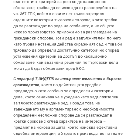
съответният критерий за достъп до касационно
обжалване, трябва да се изхожда от разпоредбата на
чл. 367 ГПК, който в своите пет точки определя
отделните категории търговски спорове, които трябва
да се разглеждат по реда на особеното, а не общото
исково производство, приложимо за разглеждане на
граждански спорове. Този ред е задължителен, по него
като първа инстанция действа окръжният съд и това би
трябвало да определи достатъчно категорично според
установения критерий за достъп до касационно
обжалване, кои въззивни решения по търговски дела
могат да бъдат обжалвани пред ВКС.
С параграф 7 ЗИДГПК са извършват изменения в бързото
производство
, което по действащата уредба е
предвидено като особено за определени категории
дела, което означава че е уредено като задължителен
за тяхното разглеждане ред. Поради това, че
въвеждането му е аргументирано с необходимостта
определени несложни спорове да се разглеждат в
кратки срокове с оглед характера на интереса –
предмет на искова защита, който изисква ефективна
съдебна интервенция, а бързото производство по тях не