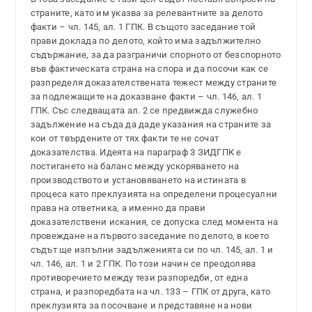
страните, като им указва за релевантните за делото
факти – чл. 145, ал. 1 ГПК. В същото заседание той
прави доклада по делото, който има задължително
съдържание, за да разграничи спорното от безспорното
във фактическата страна на спора и да посочи как се
разпределя доказателствената тежест между страните
за подлежащите на доказване факти – чл. 146, ал. 1
ГПК. Със следващата ал. 2 се предвижда служебно
задължение на съда да даде указания на страните за
кои от твърдените от тях факти те не сочат
доказателства. Идеята на параграф 3 ЗИДГПК е
постигането на баланс между ускоряването на
производството и установяването на истината в
процеса като преклузията на определени процесуални
права на ответника, а именно да прави
доказателствени искания, се допуска след момента на
провеждане на първото заседание по делото, в което
съдът ще изпълни задълженията си по чл. 145, ал. 1 и
чл. 146, ал. 1 и 2 ГПК. По този начин се преодолява
противоречието между тези разпоредби, от една
страна, и разпоредбата на чл. 133 – ГПК от друга, като
преклузията за посочване и представяне на нови