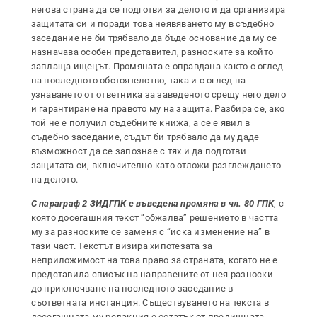
негова страна да се подготви за делото и да организира
защитата си и поради това неявяването му в съдебно
заседание не би трябвало да бъде основание да му се
назначава особен представител, разноските за който
заплаща ищецът. Промяната е оправдана както с оглед
на последното обстоятелство, така и с оглед на
узнаването от ответника за заведеното срещу него дело
и гарантиране на правото му на защита. Разбира се, ако
той не е получил съдебните книжа, а се е явил в
съдебно заседание, съдът би трябвало да му даде
възможност да се запознае с тях и да подготви
защитата си, включително като отложи разглеждането
на делото.
С параграф 2 ЗИДГПК е въведена промяна в чл. 80 ГПК
, с
която досегашния текст “обжалва” решението в частта
му за разноските се заменя с “иска изменение на” в
тази част. Текстът визира хипотезата за
неприложимост на това право за страната, когато не е
представила списък на направените от нея разноски
до приключване на последното заседание в
съответната инстанция. Съществуването на текста в
досегашната му редакция е остатък от предишната