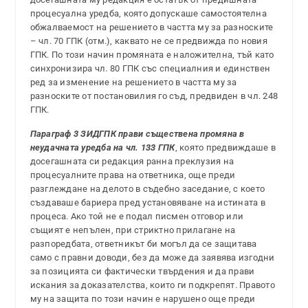
процесуална уредба, която допускаше самостоятелна
обжалваемост на решението в частта му за разноските
– чл. 70 ГПК (отм.), каквато не се предвижда по новия
ГПК. По този начин промяната е наложителна, тъй като
синхронизира чл. 80 ГПК със специалния и единствен
ред за изменение на решението в частта му за
разноските от постановилия го съд, предвиден в чл. 248
ГПК.
Параграф 3 ЗИДГПК прави съществена промяна в
неудачната уредба на чл. 133 ГПК
, която предвиждаше в
досегашната си редакция ранна преклузия на
процесуалните права на ответника, още преди
разглеждане на делото в съдебно заседание, с което
създаваше бариера пред установяване на истината в
процеса. Ако той не е подал писмен отговор или
същият е непълен, при стриктно прилагане на
разпоредбата, ответникът би могъл да се защитава
само с правни доводи, без да може да заявява изгодни
за позицията си фактически твърдения и да прави
искания за доказателства, които ги подкрепят. Правото
му на защита по този начин е нарушено още преди