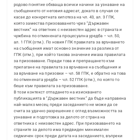
родово понятие обхваща всички начини за узнаване на
съобщението от неговия адресат, докато в случая се
касае до конкретната хипотеза на чл. 43, ал. 3 ГПК,
която замества призоваването чрез “Държавен
вестник” на ответник с неизвестен адрес в страната и
чужбина по отменената процесуална уредба – чл. 50,
ал. 1 ГПК (отм.). По новия ГПК правилата за връчването
на съобщения имат основно значение за разлика от
ГПК (отм.), при който такова значение имаха правилата
за призоваване. Поради това и препращането към
прилагане на правилата за връчване на съобщения и
за връчване на призовки – чл. 58 ГПК, е обратно на това
по отменената уредба – чл. 52 ГПК (отм.), по която то
беше към правилата за призоваване.
В този контекст отпадането на изискването
публикацията в “Държавен вестник” да бъде направена
най-малко месец преди заседанието не може да се
счита за удачно разрешение с оглед възможността за
узнаване и подготовка за делото от страна на
ответника с неизвестен адрес. При призоваването на
страните за делото има предвиден минимален
седмичен срок преди датата на заседанието, въпреки