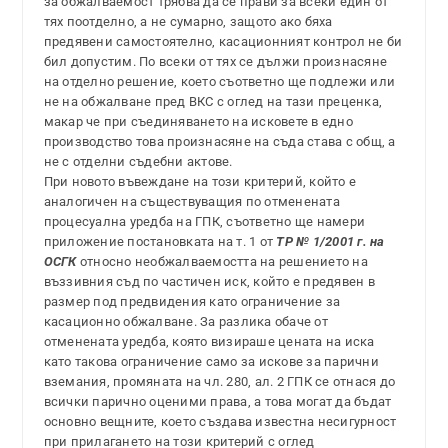
за обжалваемост трябва да се прави за всеки един от
тях поотделно, а не сумарно, защото ако бяха
предявени самостоятелно, касационният контрол не би
бил допустим. По всеки от тях се дължи произнасяне
на отделно решение, което съответно ще подлежи или
не на обжалване пред ВКС с оглед на тази преценка,
макар че при съединяването на исковете в едно
производство това произнасяне на съда става с общ, а
не с отделни съдебни актове.
При новото въвеждане на този критерий, който е
аналогичен на съществуващия по отменената
процесуална уредба на ГПК, съответно ще намери
приложение постановката на т. 1 от
ТР № 1/2001 г. на
ОСГК
относно необжалваемостта на решението на
въззивния съд по частичен иск, който е предявен в
размер под предвидения като ограничение за
касационно обжалване. За разлика обаче от
отменената уредба, която визираше цената на иска
като такова ограничение само за искове за парични
вземания, промяната на чл. 280, ал. 2 ГПК се отнася до
всички парично оценими права, а това могат да бъдат
основно вещните, което създава известна несигурност
при прилагането на този критерий с оглед