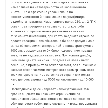
по търговски дела, с което се създават условия за
намаляване на натовареността на касационната
инстанция и ефективно упражняване на
конституционното й правомощие да унифицира
съдебната практика. Изменението на чл. 280, ал. 2 ГПК
освен това преодолява неравенството, което би
възникнало при частично уважаване на иска от
въззивната инстанция, при което за едната страна по
делото касационното обжалване би било допустимо с
оглед обжалваемия интерес, който надхвърля сумата
1000 лв. а за другата то би било недопустимо поради
това, че не надхвърля тази сума. При новата уредба,
щом като цената на иска – предмет на въззивното
решение, е критерият за обжалваемост, без значение е
какъв е обжалваемият интерес като размер, щом като
този интерес е налице за всяка от страните и искът
като цяло има цена над 5000 лв. съответно над 10 000
лв.
Необходимо е да се направят някои уточнения във
връзка с цената на иска като ограничение за
касационно обжалване. Когато се касае до няколко
обективно или субективно съединени иска, преценката