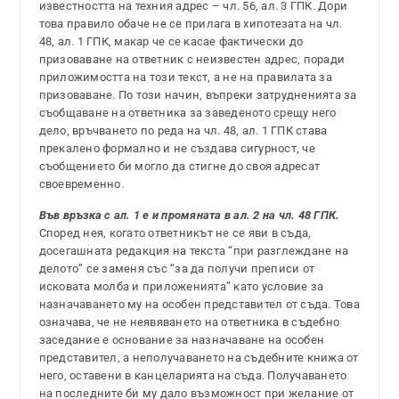
известността на техния адрес – чл. 56, ал. 3 ГПК. Дори
това правило обаче не се прилага в хипотезата на чл.
48, ал. 1 ГПК, макар че се касае фактически до
призоваване на ответник с неизвестен адрес, поради
приложимостта на този текст, а не на правилата за
призоваване. По този начин, въпреки затрудненията за
съобщаване на ответника за заведеното срещу него
дело, връчването по реда на чл. 48, ал. 1 ГПК става
прекалено формално и не създава сигурност, че
съобщението би могло да стигне до своя адресат
своевременно.
Във връзка с ал. 1 е и промяната в ал. 2 на чл. 48 ГПК.
Според нея, когато ответникът не се яви в съда,
досегашната редакция на текста “при разглеждане на
делото” се заменя със “за да получи преписи от
исковата молба и приложенията” като условие за
назначаването му на особен представител от съда. Това
означава, че не неявяването на ответника в съдебно
заседание е основание за назначаване на особен
представител, а неполучаването на съдебните книжа от
него, оставени в канцеларията на съда. Получаването
на последните би му дало възможност при желание от