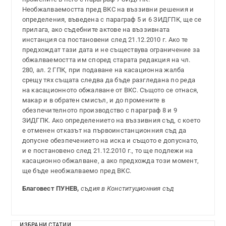
Необжалваемостта пред ВКС на въззивни решения и
определения, въведена с параграф 5 и 6 ЗИДГПК, ще се
прилага, ако съдебните актове на въззивната
инстанция са постановени след 21.12.2010 г. Ако те
предхождат тази дата и не съществува ограничение за
обжалваемостта им според старата редакция на чл.
280, ал. 2 ГПК, при подаване на касационна жалба
срещу тях същата следва да бъде разгледана по реда
на касационното обжалване от ВКС. Същото се отнася,
макар и в обратен смисъл, и до промените в
обезпечителното производство с параграф 8 и 9
ЗИДГПК. Ако определението на въззивния съд, с което
е отменен отказът на първоинстанционния съд да
допусне обезпечението на иска и същото е допуснато,
и е постановено след 21.12.2010 г., то ще подлежи на
касационно обжалване, а ако предхожда този момент,
ще бъде необжалваемо пред ВКС.
Благовест ПУНЕВ,
съдия в Конституционния съд
ИЗБРАНИ СТАТИИ