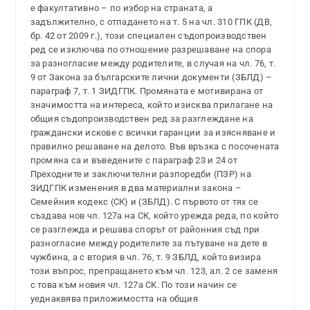
е факултативно – по избор на страната, а
задължително, с отпадането на т. 5 на чл. 310 ГПК (ДВ,
бр. 42 от 2009 г.), този специален съдопроизводствен
ред се изключва по отношение разрешаване на спора
за разногласие между родителите, в случая на чл. 76, т.
9 от Закона за българските лични документи (ЗБЛД) –
параграф 7, т. 1 ЗИДГПК. Промяната е мотивирана от
значимостта на интереса, който изисква прилагане на
общия съдопроизводствен ред за разглеждане на
граждански искове с всички гаранции за изясняване и
правилно решаване на делото. Във връзка с посочената
промяна са и въведените с параграф 23 и 24 от
Преходните и заключителни разпоредби (ПЗР) на
ЗИДГПК изменения в два материални закона –
Семейния кодекс (СК) и (ЗБЛД). С първото от тях се
създава нов чл. 127а на СК, който урежда реда, по който
се разглежда и решава спорът от районния съд при
разногласие между родителите за пътуване на дете в
чужбина, а с втория в чл. 76, т. 9 ЗБЛД, който визира
този въпрос, препращането към чл. 123, ал. 2 се заменя
с това към новия чл. 127а СК. По този начин се
уеднаквява приложимостта на общия