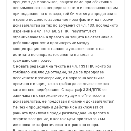
процесът да е започнал, защото само при обективна
невъзможност за непредставянето и непосочването им
при подаване на отговора, той би могъл да представи в
първото по делото заседание нови факти и да посочи
доказателства за тях по аргумент от чл. 133, последното
изречение и чл. 143, ал. 2 ГПК. Резултатът от
ограничаването на правото на защита на ответника е
дебалансираност и противоречие между
концентрационното начало и установяването на
истината по спора като основни начала на
гражданския процес.
С новата редакция на текста на чл. 133 ГПК, който би
трябвало изцяло да отпадне, за да се преодолее
посоченото противоречие, е направена частична
промяна в същия, която трябва да се отчете все пак
като негово подобряване. С параграф 3 ЗИДГПК се
заличават в съдържанието му думите “не посочи
доказателства, не представи писмени доказателства”,
т.е. тези процесуални действия се изключват от
ранната преклузия преди разглеждане на делото в
открито заседание, в което съдът пристъпва към
изясняване на фактическата страна на спора.
В това заседание с тази цел съдът поставя въпроси на