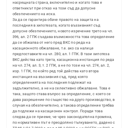
насрещната страна, включително и когато това е
ответникът при отказ на този съд да допусне
обезпечението на иска.
За да се гарантира обаче правото на защита на
последния в хипотезата, когато въззивният съд
допусне обезпечението, новото изречение трето на чл.
396, ал. 2 ГПК създава възможността това определение
да се обжалва от него пред ВКС по реда на
касационното обжалване, т.е. ако са налице
предпоставките на чл. 280, ал. 1 ГПК. В тази хипотеза
ВКС действа като трета, касационна инстанция по реда
на чл. 274, ал. 3, т. 2 ГПК, а не по този на чл. 274, ал. 2,
изр. 1 ГПК, по който ред той действа като втора
инстанция на въззивния съд, пред която
определенията на последния подлежат на
задължително, а не на селективно обжалване. Това е
така, защото става въпрос за определение, с което се
дава разрешение по същество на друго производство, в
случая на обезпечително, а такова определение трябва
да подлежи на касационен контрол. Поради това
следва да се приеме, че чрез законодателна промяна,
по нормативен път е преодоляно тълкуването, дадено с