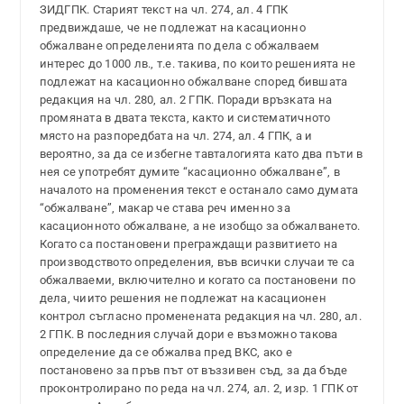
ЗИДГПК. Старият текст на чл. 274, ал. 4 ГПК
предвиждаше, че не подлежат на касационно
обжалване определенията по дела с обжалваем
интерес до 1000 лв., т.е. такива, по които решенията не
подлежат на касационно обжалване според бившата
редакция на чл. 280, ал. 2 ГПК. Поради връзката на
промяната в двата текста, както и систематичното
място на разпоредбата на чл. 274, ал. 4 ГПК, а и
вероятно, за да се избегне тавталогията като два пъти в
нея се употребят думите “касационно обжалване”, в
началото на променения текст е останало само думата
“обжалване”, макар че става реч именно за
касационното обжалване, а не изобщо за обжалването.
Когато са постановени преграждащи развитието на
производството определения, във всички случаи те са
обжалваеми, включително и когато са постановени по
дела, чиито решения не подлежат на касационен
контрол съгласно променената редакция на чл. 280, ал.
2 ГПК. В последния случай дори е възможно такова
определение да се обжалва пред ВКС, ако е
постановено за пръв път от въззивен съд, за да бъде
проконтролирано по реда на чл. 274, ал. 2, изр. 1 ГПК от