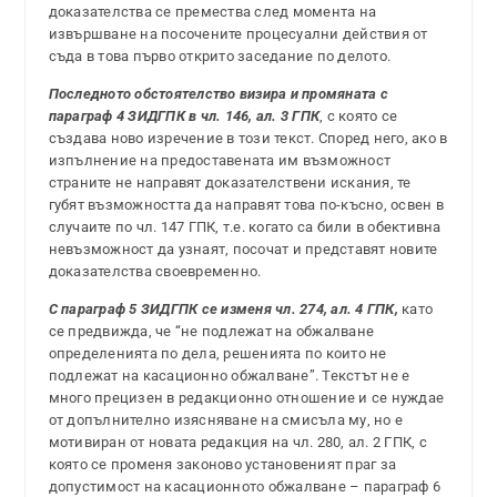
доказателства се премества след момента на
извършване на посочените процесуални действия от
съда в това първо открито заседание по делото.
Последното обстоятелство визира и промяната с
параграф 4 ЗИДГПК в чл. 146, ал. 3 ГПК
, с която се
създава ново изречение в този текст. Според него, ако в
изпълнение на предоставената им възможност
страните не направят доказателствени искания, те
губят възможността да направят това по-късно, освен в
случаите по чл. 147 ГПК, т.е. когато са били в обективна
невъзможност да узнаят, посочат и представят новите
доказателства своевременно.
С параграф 5 ЗИДГПК се изменя чл. 274, ал. 4 ГПК,
като
се предвижда, че “не подлежат на обжалване
определенията по дела, решенията по които не
подлежат на касационно обжалване”. Текстът не е
много прецизен в редакционно отношение и се нуждае
от допълнително изясняване на смисъла му, но е
мотивиран от новата редакция на чл. 280, ал. 2 ГПК, с
която се променя законово установеният праг за
допустимост на касационното обжалване – параграф 6