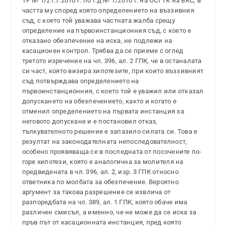
ТР № 1/21.7.2010 г. по т.д № 1/2010 г. на ОСГТК на ВКС, в
частта му според която определението на въззивния
съд, с което той уважава частната жалба срещу
определение на първоинстанционния съд, с което е
отказано обезпечение на иска, не подлежи на
касационен контрол. Трябва да се приеме с оглед
третото изречение на чл. 396, ал. 2 ГПК, че в останалата
си част, която визира хипотезите, при които въззивният
съд потвърждава определението на
първоинстанционния, с което той е уважил или отказал
допускането на обезпечението, както и когато е
отменил определението на първата инстанция за
неговото допускане и е постановил отказ,
тълкувателното решение е запазило силата си. Това е
резултат на законодателната непоследователност,
особено проявяваща се в последната от посочените по-
горе хипотези, която е аналогична за молителя на
предвидената в чл. 396, ал. 2, изр. 3 ГПК относно
ответника по молбата за обезпечение. Вероятно
аргумент за такова разрешение се извлича от
разпоредбата на чл. 389, ал. 1 ГПК, която обаче има
различен смисъл, а именно, че не може да се иска за
пръв път от касационната инстанция, пред която