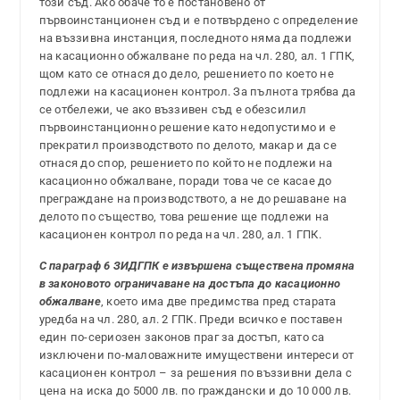
този съд. Ако обаче то е постановено от
първоинстанционен съд и е потвърдено с определение
на въззивна инстанция, последното няма да подлежи
на касационно обжалване по реда на чл. 280, ал. 1 ГПК,
щом като се отнася до дело, решението по което не
подлежи на касационен контрол. За пълнота трябва да
се отбележи, че ако въззивен съд е обезсилил
първоинстанционно решение като недопустимо и е
прекратил производството по делото, макар и да се
отнася до спор, решението по който не подлежи на
касационно обжалване, поради това че се касае до
преграждане на производството, а не до решаване на
делото по същество, това решение ще подлежи на
касационен контрол по реда на чл. 280, ал. 1 ГПК.
С параграф 6 ЗИДГПК е извършена съществена промяна
в законовото ограничаване на достъпа до касационно
обжалване
, което има две предимства пред старата
уредба на чл. 280, ал. 2 ГПК. Преди всичко е поставен
един по-сериозен законов праг за достъп, като са
изключени по-маловажните имуществени интереси от
касационен контрол – за решения по въззивни дела с
цена на иска до 5000 лв. по граждански и до 10 000 лв.