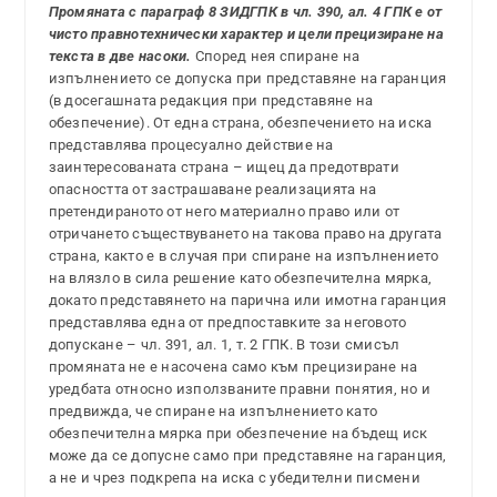
Промяната с параграф 8 ЗИДГПК в чл. 390, ал. 4 ГПК е от
чисто правнотехнически характер и цели прецизиране на
текста в две насоки.
Според нея спиране на
изпълнението се допуска при представяне на гаранция
(в досегашната редакция при представяне на
обезпечение). От една страна, обезпечението на иска
представлява процесуално действие на
заинтересованата страна – ищец да предотврати
опасността от застрашаване реализацията на
претендираното от него материално право или от
отричането съществуването на такова право на другата
страна, както е в случая при спиране на изпълнението
на влязло в сила решение като обезпечителна мярка,
докато представянето на парична или имотна гаранция
представлява една от предпоставките за неговото
допускане – чл. 391, ал. 1, т. 2 ГПК. В този смисъл
промяната не е насочена само към прецизиране на
уредбата относно използваните правни понятия, но и
предвижда, че спиране на изпълнението като
обезпечителна мярка при обезпечение на бъдещ иск
може да се допусне само при представяне на гаранция,
а не и чрез подкрепа на иска с убедителни писмени