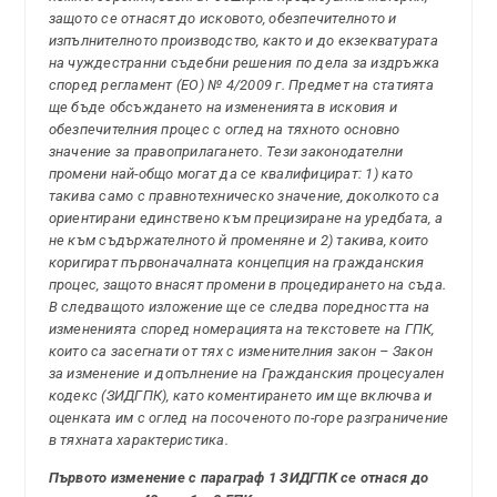
защото се отнасят до исковото, обезпечителното и
изпълнителното производство, както и до екзекватурата
на чуждестранни съдебни решения по дела за издръжка
според регламент (ЕО) № 4/2009 г. Предмет на статията
ще бъде обсъждането на измененията в исковия и
обезпечителния процес с оглед на тяхното основно
значение за правоприлагането. Тези законодателни
промени най-общо могат да се квалифицират: 1) като
такива само с правнотехническо значение, доколкото са
ориентирани единствено към прецизиране на уредбата, а
не към съдържателното й променяне и 2) такива, които
коригират първоначалната концепция на гражданския
процес, защото внасят промени в процедирането на съда.
В следващото изложение ще се следва поредността на
измененията според номерацията на текстовете на ГПК,
които са засегнати от тях с изменителния закон – Закон
за изменение и допълнение на Гражданския процесуален
кодекс (ЗИДГПК), като коментирането им ще включва и
оценката им с оглед на посоченото по-горе разграничение
в тяхната характеристика.
Първото изменение с параграф 1 ЗИДГПК се отнася до