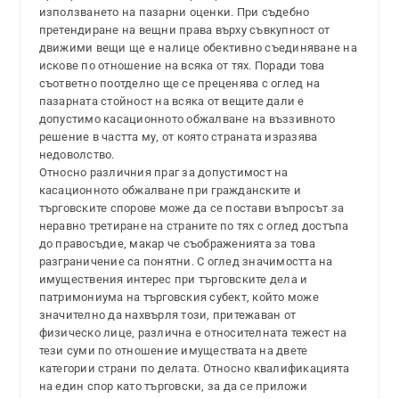
използването на пазарни оценки. При съдебно
претендиране на вещни права върху съвкупност от
движими вещи ще е налице обективно съединяване на
искове по отношение на всяка от тях. Поради това
съответно поотделно ще се преценява с оглед на
пазарната стойност на всяка от вещите дали е
допустимо касационното обжалване на въззивното
решение в частта му, от която страната изразява
недоволство.
Относно различния праг за допустимост на
касационното обжалване при гражданските и
търговските спорове може да се постави въпросът за
неравно третиране на страните по тях с оглед достъпа
до правосъдие, макар че съображенията за това
разграничение са понятни. С оглед значимостта на
имуществения интерес при търговските дела и
патримониума на търговския субект, който може
значително да нахвърля този, притежаван от
физическо лице, различна е относителната тежест на
тези суми по отношение имуществата на двете
категории страни по делата. Относно квалификацията
на един спор като търговски, за да се приложи