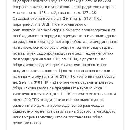
съдопроизводствен ред за разглеждането на всички
спорове, свързани с упражняване на родителски права
– както на чл. 123, ал. 2, така и по чл. 127а СК.
Създаването на новите ал. 2 и 3 на чл. 310 ГПК с
параграф 7, т. 2 ЗИДГПК е мотивирано от
задължителния характер на бързото производство и от
необходимостта заради процесуалната икономия да не
се разделя производството при обективно съединяване
на искове, които се разглеждат от един и същ съд, но
по различен съдопроизводствен ред – единият от тях
по предвидения в чл. 310, ал. 1ГПК, а другият – по
общия исков ред. И в двете хипотези на обективно
съединяване на искове: 1) когато това става по почин
на съда – в случая на чл. 213 ГПК, който визира новата
ал. 2 на чл. 310 ГПК и 2) по почин на страната, когато с
обща искова молба се предявяват няколко иска –
хипотезата на чл. 210, ал. 1 ГПК, за която се отнася ал. 3
на чл. 310 ГПК, съединените искове вместо да се
разделят в отделни производства, се разглеждат
съвместно, но не по правилата на бързото, а на общото
исково производство, като се постановява общо
решение по тях.