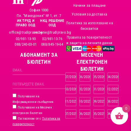
Начини за плащане
София 1000
Условия за доставка
Пл. "Македония" № 1, ет. 7
ИК ТРУД И
НКЦ РЕШЕНИЕ
Политика за използване на
ПРАВО ООД
ООД
бисквитки
office@trudipravo.bg
reshenie@trudipravo.bg
Правила за поверителност
02/981-13-93
02/981-13-76
и защита на личните данни
088/240-03-01
088/845-19-64
АБОНАМЕНТ ЗА
MЕСЕЧЕН
БЮЛЕТИН
ЕЛЕКТРОНЕН
БЮЛЕТИН
07/2026
06/2026
05/2026
04/2026
03/2026
02/2026
01/2026
12/2025
Получаване на
11/2025
10/2025
09/2025
08/2025
Информационни съобщения
Получаване на Месечен
0
електронен бюлетин
07/2025
06/2025
05/2025
04/2025
Съгласявам се с
Политика за
поверителност