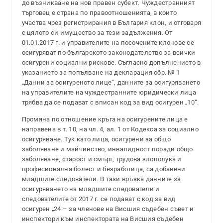
до възникване на нов правен субект. Чуждестранният
търговец е страна по правоотношенията, в които
участва чрез регистрирания в България клон, и отговаря
с цялото си имущество за тези задължения. От
01.01.2017 г. и управителите на посочените клонове се
осигуряват по българското законодателство за всички
осигурени социални рискове. Съгласно допълнението в
указанието за попълване на декларация обр. № 1
„Данни за осигуреното лице“, данните за осигуряването
на управителите на чуждестранните юридически лица
трябва да се подават с вписан код за вид осигурен „10“.
Промяна по отношение кръга на осигурените лица е
направена в т. 10, на чл. 4, ал. 1 от Кодекса за социално
осигуряване. Тук като лица, осигурени за общо
заболяване и майчинство, инвалидност поради общо
заболяване, старост и смърт, трудова злополука и
професионална болест и безработица, са добавени
младшите следователи. В тази връзка данните за
осигуряването на младшите следователи и
следователите от 2017 г. се подават с код за вид
осигурен „24 – за членове на Висшия съдебен съвет и
инспектори към инспектората на Висшия съдебен