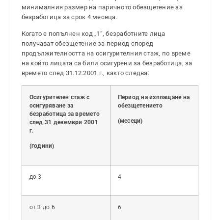
минималния размер на паричното обезщетение за
безработица за срок 4 месеца.
Когато е попълнен код „1“, безработните лица
получават обезщетение за период според
продължителността на осигурителния стаж, по време
на който лицата са били осигурени за безработица, за
времето след 31.12.2001 г., както следва:
Осигурителен стаж с
Период на изплащане на
осигуряване за
обезщетението
безработица за времето
(месеци)
след 31 декември 2001
г.
(години)
до 3
4
от 3 до 6
6