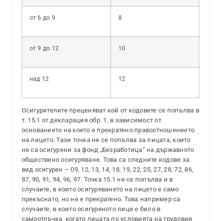
от 6 до 9
8
от 9 до 12
10
над 12
12
Осигурителите преценяват кой от кодовете се попълва в
т. 15.1 от декларация обр. 1, в зависимост от
основанието на което е прекратено правоотношението
на лицето. Тази точка не се попълва за лицата, които
не са осигурени за фонд „Безработица“ на държавното
обществено осигуряване. Това са следните кодове за
вид осигурен – 09, 12, 13, 14, 18, 19, 22, 25, 27, 28, 72, 86,
87, 90, 91, 94, 96, 97. Точка 15.1 не се попълва и в
случаите, в които осигуряването на лицето е само
прекъснато, но не е прекратено. Това например са
случаите, в които осигуреното лице е било в
самоотлъчка, когато лицата по условията на трудовия