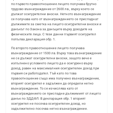
по първото правоотношение лицето получава брутно
трудово възнаграждение от 2600 лв., върху което се
дължат осигурителни вноски. Нетното възнаграждение
се получава като от възнаграждението се приспаднат
дължимите за сметка на лицето осигурителни вноски и
данъкът по Закона за данъците върху доходите на
физическите лица. С тези данни първият осигурител
попълва декларация обр. 1.
По второто правоотношение лицето получава
възнаграждение от 1500 лв. Върху това възнаграждение
не се дължат осигурителни вноски, защото вече е
изпълнено условието лицето да е осигурено върху
доход, равен на максималния осигурителен доход при
първия си работодател. Тъй като по това
правоотношение също има получено възнаграждение,
вторият осигурител е задължен да определи нетно
възнаграждение. То се изчислява като от
възнаграждението се приспадне дължимият от лицето
данък по ЗДДФЛ. В декларация обр. 1 вторият
осигурител не посочва осигурителен доход, но
задължително посочва нетно възнаграждение.