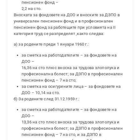
пенсионен фонд –
2,2 на сто.
Вноската за фондовете на ДОО и вноските за ДЗПО в
универсален пенсионен фонд и в професионален
пенсионен фонд за работещите при условията на ІІ
категория труд се разпределят ,както следва:
а) за родените преди 1 януари 1960 г.:
за сметка на работодателите – за фондовете на
ДОО –
16,36 на сто плюс вноска за трудова злополука и
професионална болест; за ДЗПО в професионален
пенсионен фонд – 7 на сто;
за сметка на осигурените лица – за фондовете на
ДОО – 10,14 на сто.
б) За родените след 31.12.1959 г.:
за сметка на работодателите – за фондовете на
ДОО –
13,36 на сто плюс вноска за трудова злополука и
професионална болест; за ДЗПО в професионален
пенсионен фонд – 7 на сто, и за ДЗПО в