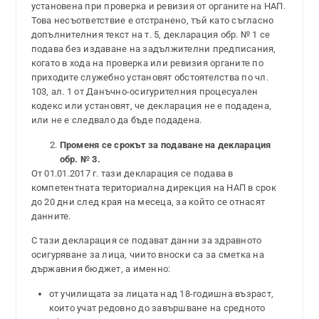
установена при проверка и ревизия от органите на НАП.
Това несъответствие е отстранено, тъй като съгласно
допълнителния текст на т. 5, декларация обр. № 1 се
подава без издаване на задължителни предписания,
когато в хода на проверка или ревизия органите по
приходите служебно установят обстоятелства по чл.
103, ал. 1 от Данъчно-осигурителния процесуален
кодекс или установят, че декларация не е подадена,
или не е следвало да бъде подадена.
Променя се срокът за подаване на декларация
обр. № 3.
От 01.01.2017 г. тази декларация се подава в
компетентната териториална дирекция на НАП в срок
до 20 дни след края на месеца, за който се отнасят
данните.
С тази декларация се подават данни за здравното
осигуряване за лица, чиито вноски са за сметка на
държавния бюджет, а именно:
от училищата за лицата над 18-годишна възраст,
които учат редовно до завършване на средното