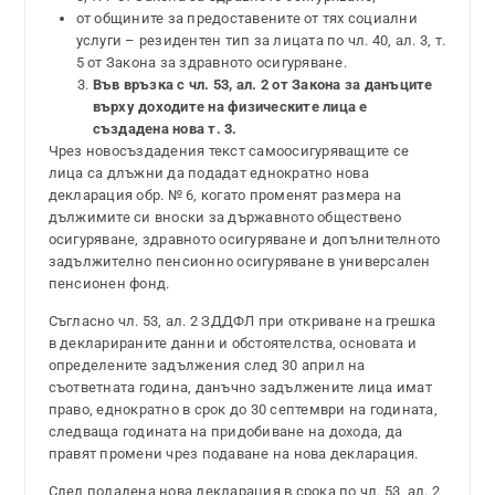
от общините за предоставените от тях социални
услуги – резидентен тип за лицата по чл. 40, ал. 3, т.
5 от Закона за здравното осигуряване.
Във връзка с чл. 53, ал. 2 от Закона за данъците
върху доходите на физическите лица е
създадена нова т. 3.
Чрез новосъздадения текст самоосигуряващите се
лица са длъжни да подадат еднократно нова
декларация обр. № 6, когато променят размера на
дължимите си вноски за държавното обществено
осигуряване, здравното осигуряване и допълнителното
задължително пенсионно осигуряване в универсален
пенсионен фонд.
Съгласно чл. 53, ал. 2 ЗДДФЛ при откриване на грешка
в декларираните данни и обстоятелства, основата и
определените задължения след 30 април на
съответната година, данъчно задължените лица имат
право, еднократно в срок до 30 септември на годината,
следваща годината на придобиване на дохода, да
правят промени чрез подаване на нова декларация.
След подадена нова декларация в срока по чл. 53, ал. 2