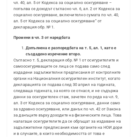
чл. 40, ал. 5 от Кодекса за социално осигуряване –
попълва се доходът съгласно чл. 6, ал. 2 от Кодекса за
социално осигуряване, включително сумата по чл. 40,
ал. 5 от Кодекса за социално осигуряване“ от
декларация обр. № 1.
Промени в чл. 3 от наредбата
Допълнена е разпоредбата на т. 5, ал. 1, като е
създадено изречение второ.
Съгласно т. 5, декларация обр. № 1 от осигурителите и
самоосигуряващите се лица се подава само след
издадени задължителни предписания от контролните
органи на Националния осигурителен институт, когато
декларацията се подава след 30 април на годината,
следваща годината, за която се отнася, и не съдържа
данни за осигурителен стаж, зачетен по реда на чл. 9,
ал. 3 от Кодекса за социално осигуряване, данни само
за здравно осигуряване, или данък по чл. 42 от Закона
за данъците върху доходите на физическите лица. Това
налагаше осигурителите да се обръщат за издаване на
задължителни предписания към органите на НОИ дори
и в случаите, в които необходимостта от това е