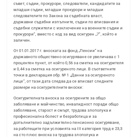
съвет, съдии, прокурори, следователи, кандидатите за
младши съдии, младши прокурори и младши
следователите по Закона за съдебната власт,
държавни съдебни изпълните, съдии по вписвания и
съдебни служители с изключение на военните съдии и
прокурори“, вместо с код за вид осигурен „7“, който е
заличен.
От 01.01.2017 г. вноската за фонд „Пенсии“ на
държавното обществено осигуряване се увеличава с 1
процентен пункт, от който 0,56 за сметка на осигурителя
и 0,44 за сметка на осигуреното лице. В съответните
точки в декларация обр. № 1 „Данни за осигуреното
лице“, от тази дата следва да се вписват следните
размери на осигурителните вноски:
Осигурителната вноска за осигурените за общо
заболяване и майчинство, инвалидност поради общо
заболяване, старост и смърт, трудова злополука и
професионална болест и безработица и за
допълнително задължително пенсионно осигуряване,
за работещите при условията на ІІІ категория труд е 23,3
на сто плюс вноска за трудова злополука и