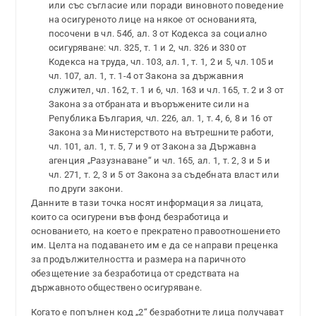
или със съгласие или поради виновното поведение
на осигуреното лице на някое от основанията,
посочени в чл. 54б, ал. 3 от Кодекса за социално
осигуряване: чл. 325, т. 1 и 2, чл. 326 и 330 от
Кодекса на труда, чл. 103, ал. 1, т. 1, 2 и 5, чл. 105 и
чл. 107, ал. 1, т. 1-4 от Закона за държавния
служител, чл. 162, т. 1 и 6, чл. 163 и чл. 165, т. 2 и 3 от
Закона за отбраната и въоръжените сили на
Република България, чл. 226, ал. 1, т. 4, 6, 8 и 16 от
Закона за Министерството на вътрешните работи,
чл. 101, ал. 1, т. 5, 7 и 9 от Закона за Държавна
агенция „Разузнаване“ и чл. 165, ал. 1, т. 2, 3 и 5 и
чл. 271, т. 2, 3 и 5 от Закона за съдебната власт или
по други закони.
Данните в тази точка носят информация за лицата,
които са осигурени във фонд безработица и
основанието, на което е прекратено правоотношението
им. Целта на подаването им е да се направи преценка
за продължителността и размера на паричното
обезщетение за безработица от средствата на
държавното обществено осигуряване.
Когато е попълнен код „2“ безработните лица получават