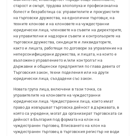
старост и смърт, трудова злополука и професионална
болест и безработица са: управителите и прокуристите
на търговски дружества, на еднолични търговци, на
техните клонове и на клоновете на чуждестранни
юридически лица, членовете на съвети на директорите,
на управителни и надзорни съвети и контрольорите на
търговски дружества, синдиците и ликвидаторите,
както и лицата, работещи по договори за управление на
неперсонифицирани дружества, и лицата, на които е
възложено управлението и/или контролът на
държавни и общински предприятия по глава девета от
Търговския закон, техни поделения или на други
юридически лица, създадени със закон.
Новата група лица, включени в тази точка, са
управителите на клоновете на чуждестранни
юридически лица. Чуждестранни лица, които имат
право да извършват търговска дейност в държавата, в
която са учредени, могат да организират търговската си
дейност в България под формата на клон на
чуждестранен търговец. Вписването на клон на
чуждестранен търговец в търговския регистър не води