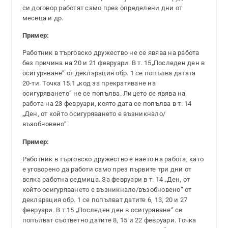
си договор работят само през определени дни от
месеца и др.
Пример:
Работник в търговско дружество не се явява на работа
без причина на 20 и 21 февруари. В т. 15„Последен ден в
осигуряване“ от декларация обр. 1 се попълва датата
20-ти. Точка 15.1 „код за прекратяване на
осигуряването“ не се попълва. Лицето се явява на
работа на 23 февруари, която дата се попълва в т. 14
„Ден, от който осигуряването е възникнало/
възобновено“.
Пример:
Работник в търговско дружество е наето на работа, като
е уговорено да работи само през първите три дни от
всяка работна седмица. За февруари в т. 14 „Ден, от
който осигуряването е възникнало/възобновено“ от
декларация обр. 1 се попълват датите 6, 13, 20 и 27
февруари. В т.15 „Последен ден в осигуряване“ се
попълват съответно датите 8, 15 и 22 февруари. Точка