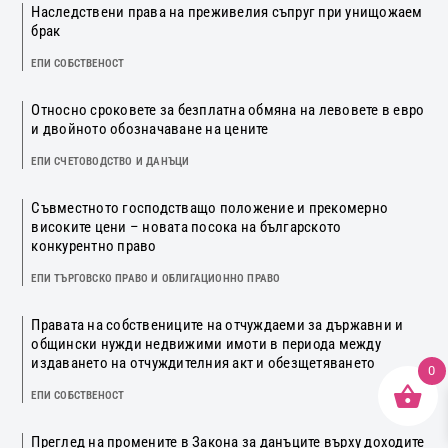
Наследствени права на преживелия съпруг при унищожаем
брак
ЕПИ СОБСТВЕНОСТ
Относно сроковете за безплатна обмяна на левовете в евро
и двойното обозначаване на цените
ЕПИ СЧЕТОВОДСТВО И ДАНЪЦИ
Съвместното господстващо положение и прекомерно
високите цени – новата посока на българското
конкурентно право
ЕПИ ТЪРГОВСКО ПРАВО И ОБЛИГАЦИОННО ПРАВО
Правата на собствениците на отчуждаеми за държавни и
общински нужди недвижими имоти в периода между
издаването на отчуждителния акт и обезщетяването
0
ЕПИ СОБСТВЕНОСТ
Преглед на промените в Закона за данъците върху доходите