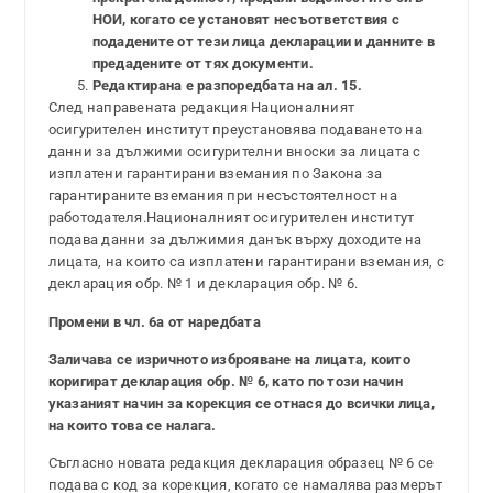
НОИ, когато се установят несъответствия с
подадените от тези лица декларации и данните в
предадените от тях документи.
Редактирана е разпоредбата на ал. 15.
След направената редакция Националният
осигурителен институт преустановява подаването на
данни за дължими осигурителни вноски за лицата с
изплатени гарантирани вземания по Закона за
гарантираните вземания при несъстоятелност на
работодателя.Националният осигурителен институт
подава данни за дължимия данък върху доходите на
лицата, на които са изплатени гарантирани вземания, с
декларация обр. № 1 и декларация обр. № 6.
Промени в чл. 6а от наредбата
Заличава се изричното изброяване на лицата, които
коригират декларация обр. № 6, като по този начин
указаният начин за корекция се отнася до всички лица,
на които това се налага.
Съгласно новата редакция декларация образец № 6 се
подава с код за корекция, когато се намалява размерът