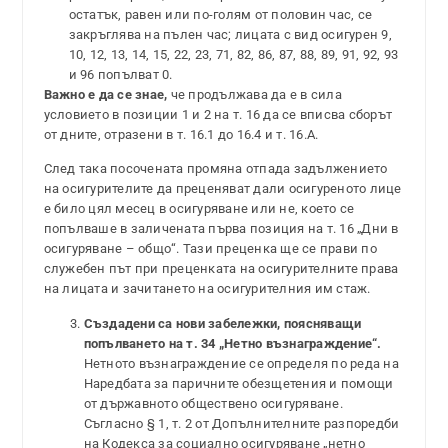
остатък, равен или по-голям от половин час, се
закръглява на пълен час; лицата с вид осигурен 9,
10, 12, 13, 14, 15, 22, 23, 71, 82, 86, 87, 88, 89, 91, 92, 93
и 96 попълват 0.
Важно е да се знае,
че продължава да е в сила
условието в позиции 1 и 2 на т. 16 да се вписва сборът
от дните, отразени в т. 16.1 до 16.4 и т. 16.А.
След така посочената промяна отпада задължението
на осигурителите да преценяват дали осигуреното лице
е било цял месец в осигуряване или не, което се
попълваше в заличената първа позиция на т. 16 „Дни в
осигуряване – общо“. Тази преценка ще се прави по
служебен път при преценката на осигурителните права
на лицата и зачитането на осигурителния им стаж.
Създадени са нови забележки, поясняващи
попълването на т. 34 „Нетно възнаграждение“.
Нетното възнаграждение се определя по реда на
Наредбата за паричните обезщетения и помощи
от държавното обществено осигуряване.
Съгласно § 1, т. 2 от Допълнителните разпоредби
на Кодекса за социално осигуряване „нетно