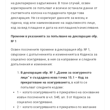
на декларирано задължение. В този случай, освен
коригираните се попълват и всички останали данни от
съответната колона на подадената преди това
декларация. Не се коригират данните за месец и
година, код или наименование на задълженото лице,
код за вид плащане и дата на изплащане/начисляване.
Промени в указанията за попълване на декларация обр.
№ 1
Освен посочените промени в декларация обр. № 1,
свързани с допълненията и измененията в Кодекса за
социално осигуряване, в нея са направени и следните
допълнения и изменения:
В декларация обр. № 1 „Данни за осигуреното
лице“ е създадена нова точка 15.1 – Код за
прекратяване на осигуряването,
в който се
попълват следните кодове:
1 – когато осигуряването е прекратено на основание
извън посочените в чл. 54б, ал. 3 от Кодекса за
социално осигуряване.
2 – когато осигуряването е прекратено по желание