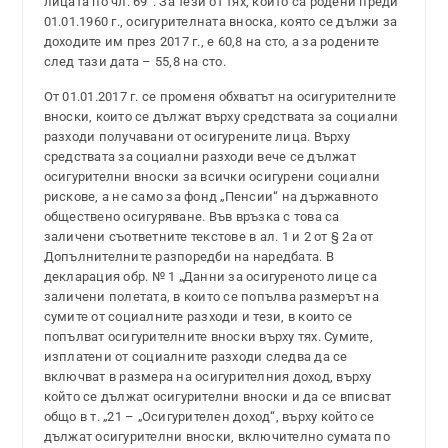
лицата по чл. 69“. За тези от тях, които са родени преди
01.01.1960 г., осигурителната вноска, която се дължи за
доходите им през 2017 г., е 60,8 на сто, а за родените
след тази дата – 55,8 на сто.
От 01.01.2017 г. се променя обхватът на осигурителните
вноски, които се дължат върху средствата за социални
разходи получавани от осигурените лица. Върху
средствата за социални разходи вече се дължат
осигурителни вноски за всички осигурени социални
рискове, а не само за фонд „Пенсии“ на държавното
обществено осигуряване. Във връзка с това са
заличени съответните текстове в ал. 1 и 2 от § 2а от
Допълнителните разпоредби на наредбата. В
декларация обр. № 1 „Данни за осигуреното лице са
заличени полетата, в които се попълва размерът на
сумите от социалните разходи и тези, в които се
попълват осигурителните вноски върху тях. Сумите,
изплатени от социалните разходи следва да се
включват в размера на осигурителния доход, върху
който се дължат осигурителни вноски и да се вписват
общо в т. „21 – „Осигурителен доход“, върху който се
дължат осигурителни вноски, включително сумата по