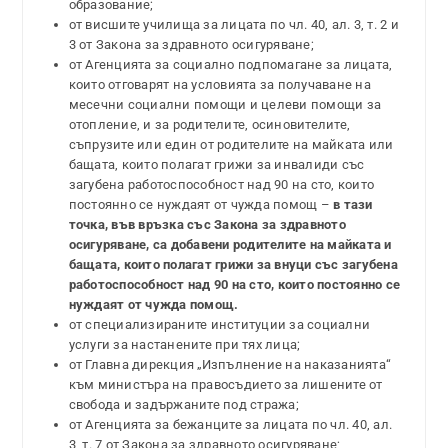
образование;
от висшите училища за лицата по чл. 40, ал. 3, т. 2 и
3 от Закона за здравното осигуряване;
от Агенцията за социално подпомагане за лицата,
които отговарят на условията за получаване на
месечни социални помощи и целеви помощи за
отопление, и за родителите, осиновителите,
съпрузите или един от родителите на майката или
бащата, които полагат грижи за инвалиди със
загубена работоспособност над 90 на сто, които
постоянно се нуждаят от чужда помощ –
в тази
точка, във връзка със Закона за здравното
осигуряване, са добавени родителите на майката и
бащата, които полагат грижи за внуци със загубена
работоспособност над 90 на сто, които постоянно се
нуждаят от чужда помощ.
от специализираните институции за социални
услуги за настанените при тях лица;
от Главна дирекция „Изпълнение на наказанията“
към министъра на правосъдието за лишените от
свобода и задържаните под стража;
от Агенцията за бежанците за лицата по чл. 40, ал.
3, т. 7 от Закона за здравното осигуряване;