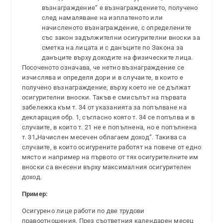
възнаграждение“ е възнаграждението, получено
след намаляване на изплатеното или
начисленото възнаграждение, с определените
със закон задължителни осигурителни вноски за
сметка на лицата и с данъците по Закона за
данъците върху доходите на физическите лица.
Посоченото означава, че нетно възнаграждение се
изчислява и определя дори и в случаите, в които е
получено възнаграждение, върху което не се дължат
осигурителни вноски. Такъв е смисълът на първата
забележка към т. 34 от указанията за попълване на
декларация обр. 1, съгласно която т. 34 се попълва и в
случаите, в които т. 21 не е попълнена, но е попълнена
т. 31„Начислен месечен облагаем доход“. Такива са
случаите, в които осигурените работят на повече от едно
място и например на първото от тях осигурителните им
вноски са внесени върху максималния осигурителен
доход.
Пример:
Осигурено лице работи по две трудови
правоотношения. През съответния календарен месец