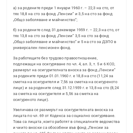
а) за родените преди 1 януари 1960 г. – 22,3 на сто, от
тях 18,8 на сто за фонд „Пенсии“ и 3,5 на сто за фонд
„Общо заболяване и майчинство“;
б) за родените след 31 декември 1959 г. – 22,3 на сто, от
тях 13,8 на сто за фонд „Пенсии“ 3,5 на сто за фонд
„Общо заболяване и майчинство“ и 5 на сто за ДЗПО в
универсален пенсионен фонд.
За работещите без трудово правоотношение,
подлежащи на осигуряване по чл. 4, ал. 3, т. 5 и 6 КСО,
размерът на осигурителната вноска за фонд „Пенсии“
за родените преди 01.01.1960 г. е 18,8 на сто (11,24 за
сметка на осигурителя и 7,56 за сметка на осигуреното
лице) и за родените след 31.12.1959 г. е 13,8 на сто (8,24
за сметка на осигурителя и 5,56 за сметка на
осигуреното лице).
Увеличава се размерът на осигурителната вноска за
лицата по чл. 69 от Кодекса за социално осигуряване.
Това са лицата ,които работят в специалните ведомства
и чиито вноски са обособени във фонд „Пенсии за