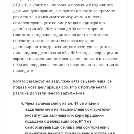
ЗДДФЛ, с която са направени промени в годишната
данъчна декларация, в резултат на което се променя
размерът на дължимите осигурителни вноски,
самоосигуряващото се лице подава еднократно
декларация обр. № 6 в срок до 30 септември на
годината, следваща годината, за която се отнасят
вноските; когато се намалява размерът на
декларираното задължение, самоосигуряващото се
лице подава декларация обр. № 6 с код за корекция на
хартиен носител или на електронен носител и хартиен
носител след разрешение на Националната агенция за
приходите.
Когато размерът на задълженията се увеличава, се
подава нова декларация обр. № 6 с попълнената
разлика до увеличеното задължение.
Чрез заличаването на ал. 14 се отменя
задължението на Националния осигурителен
институт да заличава или коригира данни,
подадени с декларация обр. № 1 от
самоосигуряващи се лица или осигурители с
прекратена дейност, предали ведомостите си в