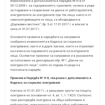
Измененията и допълненията в Наредба № Н-8 от
29.12.2005 г. за съдържанието, сроковете, начина и реда
за подаване и съхранение на данни от работодателите,
осигурителите за осигурените при тях лица, както и от
самоосигуряващите се лица, са обнародвани в
„Държавен вестник“, бр. 5 от 17.01.2017 г. и влизат в
сила от 01.01.2017 г.
Основните промени в наредбата са направени
съобразно измененията в Кодекса за социално
осигуряване, както и в други закони, които се отразяват
на начина на подаването на данните за осигурените
лица. Съответни промени са направени и в указанията
за попълване на декларация обр. № 1 „Данни за
осигуреното лице“, която се подава по реда на
посочената наредба.
Промени в Наредба № Н-8, свързани с допълненията в
Кодекса за социално осигуряване
Считано от 01.01.2017 г., е разширен кръгът на лицата,
осигурени на основание чл. 4, ал. 1, т. 7 КСО. Съгласно
тази разпоредба осигурени за общо заболяване и
майчинство, инвалидност поради общо заболяване,