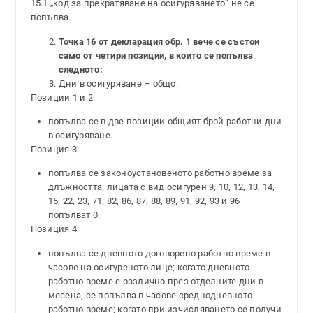
15.1 „код за прекратяване на осигуряването“ не се
попълва.
Точка 16 от декларация обр. 1 вече се състои
само от четири позиции, в които се попълва
следното:
Дни в осигуряване – общо.
Позиции 1 и 2:
попълва се в две позиции общият брой работни дни
в осигуряване.
Позиция 3:
попълва се законоустановеното работно време за
длъжността; лицата с вид осигурен 9, 10, 12, 13, 14,
15, 22, 23, 71, 82, 86, 87, 88, 89, 91, 92, 93 и 96
попълват 0.
Позиция 4:
попълва се дневното договорено работно време в
часове на осигуреното лице; когато дневното
работно време е различно през отделните дни в
месеца, се попълва в часове среднодневното
работно време; когато при изчисляването се получи