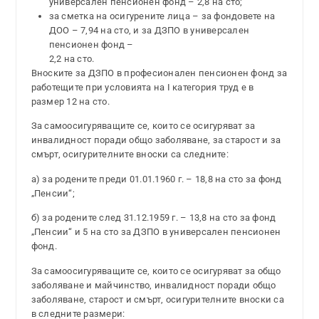
универсален пенсионен фонд – 2,8 на сто;
за сметка на осигурените лица – за фондовете на
ДОО – 7,94 на сто, и за ДЗПО в универсален
пенсионен фонд –
2,2 на сто.
Вноските за ДЗПО в професионален пенсионен фонд за
работещите при условията на І категория труд е в
размер 12 на сто.
За самоосигуряващите се, които се осигуряват за
инвалидност поради общо заболяване, за старост и за
смърт, осигурителните вноски са следните:
а) за родените преди 01.01.1960 г. – 18,8 на сто за фонд
„Пенсии“;
б) за родените след 31.12.1959 г. – 13,8 на сто за фонд
„Пенсии“ и 5 на сто за ДЗПО в универсален пенсионен
фонд.
За самоосигуряващите се, които се осигуряват за общо
заболяване и майчинство, инвалидност поради общо
заболяване, старост и смърт, осигурителните вноски са
в следните размери: