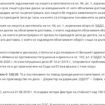
анъчните задължения на лицето в хипотезата на чл. 96, ал. 1, изрече
 в срок лицето дължи данък за извършените от него облагаеми достав
издаден актът за регистрация, ако лицето бе подало заявлението за р
а по приходите (или до тази, на която са отпаднали основанията за рег
 на лицето в хипотезата на чл. 96, ал. 1, изречение второ от ЗДДС, 
и данък за облагаемите доставки, с които надхвърля облагаемия обор
и, на която е регистрирано от органа по приходите (или до датата, на к
ата доставка, с която се надхвърля облагаемият оборот, също се дъл
ого спорове и дискусии, стигна се и до сезиране от Висшият адвока
е обявена за противоконституционна нормата на чл. 102, ал. 4 ЗДДС. 
6.2020 г. по конституционно дело № 14 от 2019 г.
, споровете и проблем
гна се и до произнасяне на Съда на ЕС във връзка с този казус.
дело C-122/23
. То е постановено по повод преюдициално запитване, о
е на производство по дело – Директор на дирекция „ОДОП“ – София,
като на 21.08.2018 г. то издава четири фактури на стойност над 100 0
адължителна регистрация по ДДС. В резултат на което орган по приход