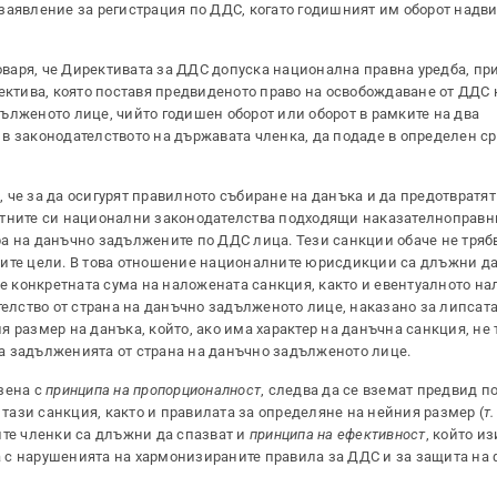
заявление за регистрация по ДДС, когато годишният им оборот надв
говаря, че Директивата за ДДС допуска национална правна уредба, при
ректива, която поставя предвиденото право на освобождаване от ДДС
ълженото лице, чийто годишен оборот или оборот в рамките на два
в законодателството на държавата членка, да подаде в определен с
 че за да осигурят правилното събиране на данъка и да предотвратя
етните си национални законодателства подходящи наказателноправн
а на данъчно задължените по ДДС лица. Тези санкции обаче не тряб
ните цели. В това отношение националните юрисдикции са длъжни д
 е конкретната сума на наложената санкция, както и евентуалното на
лство от страна на данъчно задълженото лице, наказано за липсата
 размер на данъка, който, ако има характер на данъчна санкция, не 
а задълженията от страна на данъчно задълженото лице.
зена с
принципа на пропорционалност
, следва да се вземат предвид п
 тази санкция, както и правилата за определяне на нейния размер (
т.
ите членки са длъжни да спазват и
принципа на ефективност
, който из
 с нарушенията на хармонизираните правила за ДДС и за защита на