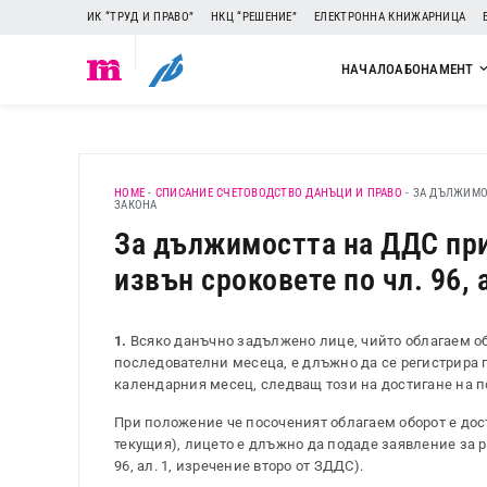
ИК “ТРУД И ПРАВО”
НКЦ “РЕШЕНИЕ”
ЕЛЕКТРОННА КНИЖАРНИЦА
НАЧАЛО
АБОНАМЕНТ
HOME
-
СПИСАНИЕ СЧЕТОВОДСТВО ДАНЪЦИ И ПРАВО
-
ЗА ДЪЛЖИМОС
ЗАКОНА
За дължимостта на ДДС при
извън сроковете по чл. 96, 
1.
Всяко данъчно задължено лице, чийто облагаем обо
последователни месеца, е длъжно да се регистрира 
календарния месец, следващ този на достигане на пос
При положение че посоченият облагаем оборот е дос
текущия), лицето е длъжно да подаде заявление за ре
96, ал. 1, изречение второ от ЗДДС).