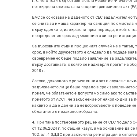
г.
С него този съд оставя в сила Решение № 5439 от 23.
потвърдена отмяната на спорния ревизионен акт (РА)
ВАС се основава на даденото от СЕС задължително тъ
се счита за имаща характер на санкция по смисъла 
върху сделките, извършени през периода, в който т
в определения срок задължението си за регистрация
За върховните съдии процесният случай не е такъв, т
срок, в който дружеството е следвало да подаде зая
своевременно беше подало заявление за задължител
върху доставката, с която се надхвърля прагът на об
2018 г.
Затова, доколкото с ревизионния акт в случая е нач
задълженото лице беше подало в срок заявлението 
приел, че облагането е допустимо само ако то съотв
приетото от АССГ, че закъснение от няколко дни за
каквито и да е данни за недобросъвестно поведение
облагането е незаконосъобразно.
4.
При така постановеното решение от СЕС по дело C-
от 12.06.2024 г. по същия казус, има основание да с
102, ал. 4 ЗДДС при закъсняла регистрация в хипотезат