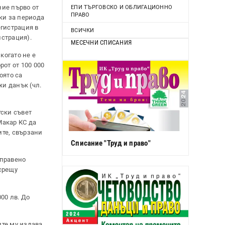
ние първо от
ЕПИ ТЪРГОВСКО И ОБЛИГАЦИОННО
ПРАВО
ки за периода
егистрация в
ВСИЧКИ
истрация).
МЕСЕЧНИ СПИСАНИЯ
когато не е
от от 100 000
оято са
жи данък (чл.
тски съвет
Макар КС да
ите, свързани
Списание "Труд и право"
тправено
 срещу
00 лв. До
ите му издава