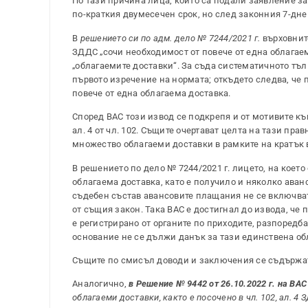
По тази причина лица, които са подали заявление з
по-краткия двумесечен срок, но след законния 7-днев
В
решението си по адм. дело № 7244/2021 г.
върховните
ЗДДС „сочи необходимост от повече от една облагае
„облагаемите доставки“. За съда систематичното тълк
първото изречение на нормата; откъдето следва, че п
повече от една облагаема доставка.
Според ВАС този извод се подкрепя и от мотивите към 
ал. 4 от чл. 102. Същите очертават целта на тази пр
множество облагаеми доставки в рамките на кратък 
В решението по дело № 7244/2021 г. лицето, на което
облагаема доставка, като е получило и няколко ава
съдебен състав
авансови
те
плащания не се включват в 
от същия закон
.
Така ВАС е достигнал до извода, че 
е регистрирано от органите по приходите, разпоредбат
основание не се дължи данък за тази единствена об
Същите по смисъл доводи и заключения се съдържа
Аналогично,
в Решение № 9442 от 26.10.2022 г. на ВАС
облагаеми доставки, както е посочено в чл. 102, ал. 4 