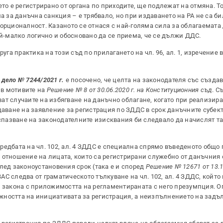
то е регистрирано от органа по приходите, ще подлежат на отмяна. Т
ма за данъчна санкция – е трябвало, но при издаването на РА не са б
орционалност. Казаното се отнася с най-голяма сила за облагаемата 
ай-малко логично и обосновано да се приема, че се дължи ДДС.
га практика на този съд по прилагането на чл. 96, ал. 1, изречение вт
 дело № 7244/2021 г.
е посочено, че целта на законодателя със създа
 в мотивите на
Решение № 8 от 30.06.2020 г. на Конституционния съд
. С
яват случаите на избягване на данъчно облагане, когато при реализир
даване на заявление за регистрация по ЗДДС в срок данъчните субек
 спазване на законодателните изисквания би следвало да начислят т
редбата на чл. 102, ал. 4 ЗДДС е специална спрямо въведеното общо
по отношение на лицата, които са регистрирани служебно от данъчния о
лед законоустановения срок (така е и според
Решение № 12671 от 13.12
ВАС следва от граматическото тълкуване на чл. 102, ал. 4 ЗДДС, който
о от закона с приложимостта на регламентираната с него презумпция. 
жността на инициативата за регистрация, а неизпълнението на задъ