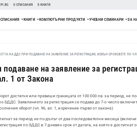
EPI.BG
Е-СПИСАНИЯ
Е-КНИГИ
СПИСАНИЯ
КНИГИ
КОМПЮТЪРНИ ПРОДУКТИ
УЧЕБНИ СЕМИНАРИ
ЗА Н
ТТА НА ДДС ПРИ ПОДАВАНЕ НА ЗАЯВЛЕНИЕ ЗА РЕГИСТРАЦИЯ, ИЗВЪН СРОКОВЕТЕ ПО ЧЛ. 9
 подаване на заявление за регистра
ал. 1 от Закона
рот достигне или превиши границата от 100 000 лв. за период, не по
по ЗДДС. Заявлението за регистрация се подава до 7-о число включи
очения оборот (чл. 96, ал. 1, изречение първо от закона).
тигнат за период не по-дълъг от два последователни месеца (включ
гистрация по ЗДДС в 7-дневен срок от датата, на която е достигнат о