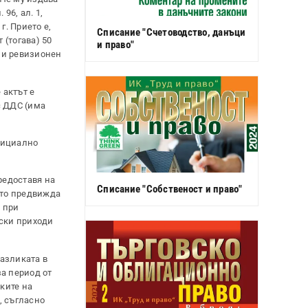
96, ал. 1,
г. Прието е,
Списание "Счетоводство, данъци
 (тогава) 50
и право"
н и ревизионен
 актът е
с ДДС (има
дициално
редоставя на
Списание "Собственост и право"
йто предвижда
 при
ски приходи
азликата в
а период от
ките на
, съгласно