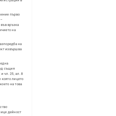
регистрация в
ечение първо
 –
а във връзка
личието на
разпоредба на
бект извършва
 една
ред същия
 чл. 25, ал. 8
и която лицето
което на това
ство
 лице дейност