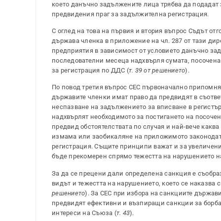
което данъчно задължените лица трябва да подадат 
предвидения праг за задължителна регистрация.
С оглед на това на първия и втория въпрос Съдът от
държава членка в приложение на чл. 287 от тази ди
предприятия в зависимост от условието данъчно зад
последователни месеца надхвърля сумата, посочена 
за регистрация по ДДС (
т. 39 от решението
).
По повод третия въпрос СЕС първоначално припомня,
държавите членки имат право да предвидят в съотв
неспазване на задължението за вписване в регистър
надхвърлят необходимото за постигането на посоче
предвид обстоятелствата по случая и най-вече каква
измама или заобикаляне на приложимото законодате
регистрация. Същите принципи важат и за увеличения
бъде прекомерен спрямо тежестта на нарушението н
За да се прецени дали определена санкция е съобра
видът и тежестта на нарушението, което се наказва с
решението
). За СЕС при избора на санкциите държав
предвидят ефективни и възпиращи санкции за борба
интереси на Съюза (
т. 43
).