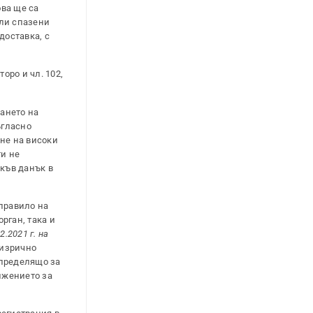
ова ще са
или спазени
доставка, с
оро и чл. 102,
ването на
ъгласно
ане на високи
ти не
акъв данък в
 правило на
рган, така и
.2021 г. на
 изрично
Определящо за
лжението за