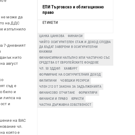
но е
ЕПИ Търговско и облигационно
право
а не може да
ЕТИКЕТИ
ето на ДДС
еше изпълнило
ЦАНКА ЦАНКОВА
ФИНАНСИ
ЧИЙТО ОСИГУРИТЕЛЕН СТАЖ И ДОХОД СЛЕДВА
ча 7-дневният
ДА БЪДАТ ЗАВЕРЕНИ В ОСИГУРИТЕЛНИ
и
КНИЖКИ
данък нито
ФИНАНСИРАНИ НАПЪЛНО ИЛИ ЧАСТИЧНО СЪС
СРЕДСТВА ОТ ЕВРОПЕЙСКИТЕ ФОНДОВЕ
на август
ЧЛ. 50 ЗДДФЛ
ХАМБУРГ
ФОРМИРАНЕ НА ОСИГУРИТЕЛНИЯ ДОХОД
ко
ФИЛИПИНИ
ЧОВЕШКИ РЕСУРСИ
ят съд е
ЧЛЕН 212 ОТ ЗАКОНА ЗА ЗАДЪЛЖЕНИЯТА
о било и
ФИНАНСОВО ОТЧИТАНЕ
ФОРМУЛЯРИ
ри липса на
ФИНАНСИ И ПРАВО
ЮРИСТИ
ост и
ЧАСТНА ДЪРЖАВНА СОБСТВЕНОСТ
ешение на ВАС
снование чл.
 на която е