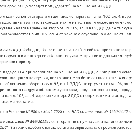
а регистрация по ЗДДС поради надхвърляне на облагаемия оборот за 
ен срок, също попадат под „ударите“ на чл. 102, ал. 4 ЗДДС.
 съдии са констатирали също така, че нормата на чл. 102, ал. 4, изр
ма доставка, тъй като законодателят е използвал множествено число
уване налага изречение второ от чл. 102, ал. 4 на ЗДДС да се тълкув
риложимостта на чл. 102, ал. 4 от закона е обусловена именно от на
ЗИДЗДДС (обн., ДВ, бр. 97 от 05.12.2017 г.), с който е приета новата 
авна норма, а именно да се обхванат случаите, при които данъчният су
времеви период.
 е издаден РА при условията на чл. 102, ал. 4 ЗДДС, е извършило само
нсови плащания по сделки, които още не са били осъществени. А спо
облагаемия оборот по чл. 96, ал. 1 ЗДДС, по аргумент от чл. 96, ал. 2 и
при липсата на други облагаеми доставки, предшестващи тази, порад
а на чл. 102, ал. 4, изречение второ ЗДДС е неприложима; с оглед на 
лагаема доставка.
т и в
Решение № 986 от 30.01.2023 г. на ВАС по адм. дело № 4560/2022 г.
 по адм. дело № 846/2022 г.
се твърди, че е нужно да са налице „
множе
ЗДДС
“. За този съдебен състав, когато извършваната от ревизираното