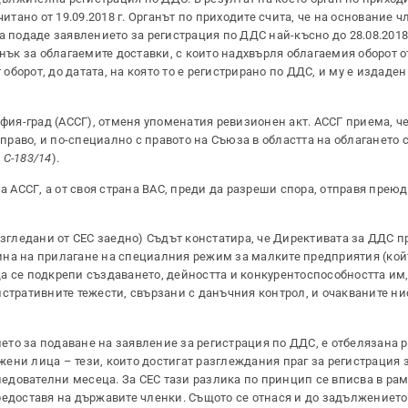
тано от 19.09.2018 г. Органът по приходите счита, че на основание чл. 
 подаде заявлението за регистрация по ДДС най-късно до 28.08.2018 
нък за облагаемите доставки, с които надхвърля облагаемия оборот от
 оборот, до датата, на която то е регистрирано по ДДС, и му е издаде
офия-град (АССГ), отменя упоменатия ревизионен акт. АССГ приема, че
раво, и по-специално с правото на Съюза в областта на облагането 
 C-183/14
).
АССГ, а от своя страна ВАС, преди да разреши спора, отправя прею
азгледани от СЕС заедно) Съдът констатира, че Директивата за ДДС п
ина на прилагане на специалния режим за малките предприятия (ко
а се подкрепи създаването, дейността и конкурентоспособността им,
ративните тежести, свързани с данъчния контрол, и очакваните ни
то за подаване на заявление за регистрация по ДДС, е отбелязана р
ени лица – тези, които достигат разглеждания праг за регистрация з
следователни месеца. За СЕС тази разлика по принцип се вписва в рам
редоставя на държавите членки. Същото се отнася и до задължението