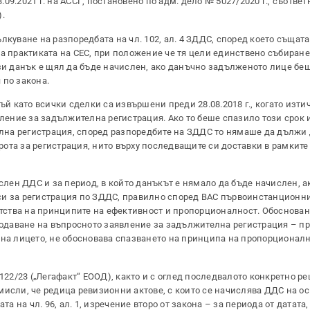
09.2021 г. на АССГ, постановено по адм. дело № 5027/2020 г., съответ
.
лкуване на разпоредбата на чл. 102, ал. 4 ЗДДС, според което същат
на практиката на СЕС, при положение че тя цели единствено събиран
ози данък е щял да бъде начислен, ако данъчно задълженото лице б
 по закона.
ъй като всички сделки са извършени преди 28.08.2018 г., когато изти
вление за задължителна регистрация. Ако то беше спазило този срок 
на регистрация, според разпоредбите на ЗДДС то нямаше да дължи 
орота за регистрация, нито върху последващите си доставки в рамките 
ислен ДДС и за период, в който данъкът е нямало да бъде начислен, а
си за регистрация по ЗДДС, правилно според ВАС първоинстанционни
етства на принципите на ефективност и пропорционалност. Обоснован
 подаване на въпросното заявление за задължителна регистрация – п
 на лицето, не обосновава спазването на принципа на пропорционалн
122/23 („Легафакт“ ЕООД), както и с оглед последвалото конкретно р
е мисли, че редица ревизионни актове, с които се начислява ДДС на о
а на чл. 96, ал. 1, изречение второ от закона – за периода от датата,