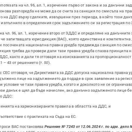
ипотезата на чл. 96, ал. 1, изречение първо от закона и за данъчни з
аконова разпоредба не може да се счита за санкция по смисъла на пра
о на ДДС върху сделките, извършени през периода, в който този дан
 изпълнило в определения срок задължението си за регистрация по 
 на чл. 96, ал. 1, изречение второ от ЗДДС и определяне на данъчнит
, че запитващата юрисдикция (ВАС), която единствена е компетентна 
ли посочената национална правна уредба предвижда санкция по сми
икция трябва да провери дали тази правна уредба спазва принципа 
 ДДС, както и дали тя отговаря на изискванията за пропорционалност
1 – 43 от решението (
т. 50
).
с СЕС отговаря, че Директивата за ДДС допуска национална правна ур
дължено лице на задължението да подаде в срок заявление за регис
условие че тази правна уредба, когато и доколкото не се ограничав
този данък е щял да бъде начислен, ако данъчно задълженото лице б
по ДДС:
шенията на хармонизираните правила в областта на ДДС, и
ъответствие с практиката на Съда на ЕС.
проси ВАС постановява
Решение № 7243 от 12.06.2024 г. по адм. дело