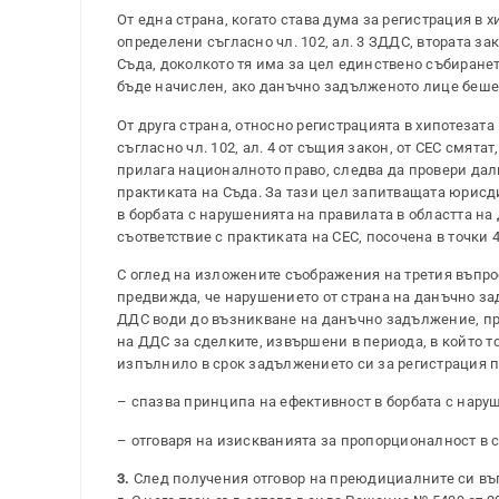
От една страна, когато става дума за регистрация в х
определени съгласно чл. 102, ал. 3 ЗДДС, втората з
Съда, доколкото тя има за цел единствено събиранет
бъде начислен, ако данъчно задълженото лице беше
От друга страна, относно регистрацията в хипотезата
съгласно чл. 102, ал.
4
от същия закон, от СЕС смятат
прилага националното право, следва да провери да
практиката на Съда. За тази цел запитващата юрисд
в борбата с нарушенията на правилата в областта на
съответствие с практиката на СЕС, посочена в точки 4
С оглед на изложените съображения на третия въпро
предвижда, че нарушението от страна на данъчно за
ДДС води до възникване на данъчно задължение, при 
на ДДС за сделките, извършени в периода, в който 
изпълнило в срок задължението си за регистрация 
–
спазва принципа на ефективност в борбата с нару
–
отговаря на изискванията за пропорционалност в с
3.
След получения отговор на преюдициалните си въ