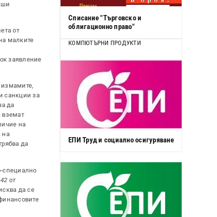
иши
Списание "Търговско и
облигационно право"
ета от
 на малките
КОМПЮТЪРНИ ПРОДУКТИ
рок заявление
т измамите,
и санкции за
ва да
а вземат
личие на
 на
ЕПИ Труд и социално осигуряване
трябва да
о-специално
 42 от
исква да се
 финансовите