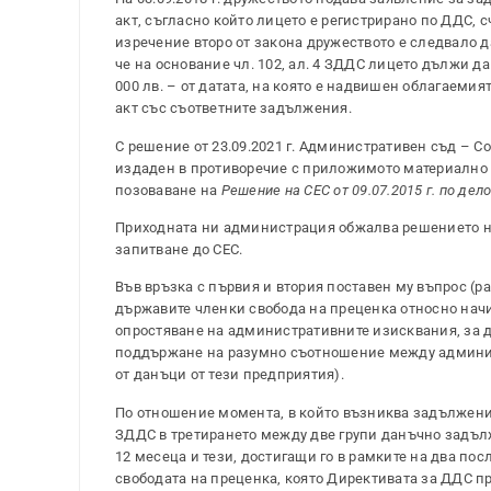
акт, съгласно който лицето е регистрирано по ДДС, счи
изречение второ от закона дружеството е следвало да
че на основание чл. 102, ал. 4 ЗДДС лицето дължи да
000 лв. – от датата, на която е надвишен облагаемият
акт със съответните задължения.
С решение от 23.09.2021 г. Административен съд – С
издаден в противоречие с приложимото материално п
позоваване на
Решение на СЕС от 09.07.2015 г. по дело
Приходната ни администрация обжалва решението на 
запитване до СЕС.
Във връзка с първия и втория поставен му въпрос (р
държавите членки свобода на преценка относно нач
опростяване на административните изисквания, за д
поддържане на разумно съотношение между админист
от данъци от тези предприятия).
По отношение момента, в който възниква задължение
ЗДДС в третирането между две групи данъчно задълж
12 месеца и тези, достигащи го в рамките на два по
свободата на преценка, която Директивата за ДДС п