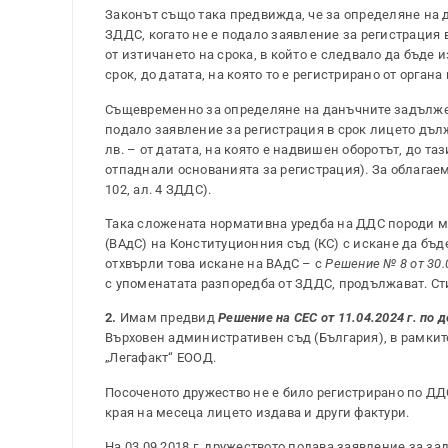
Законът също така предвижда, че за определяне на д
ЗДДС, когато не е подало заявление за регистрация
от изтичането на срока, в който е следвало да бъде 
срок, до датата, на която то е регистрирано от орган
Същевременно за определяне на данъчните задължения
подало заявление за регистрация в срок лицето дълж
лв. – от датата, на която е надвишен оборотът, до таз
отпаднали основанията за регистрация). За облагаем
102, ал. 4 ЗДДС).
Така сложената нормативна уредба на ДДС породи мн
(ВАдС) на Конституционния съд (КС) с искане да бъд
отхвърли това искане на ВАдС – с
Решение № 8 от 30.0
с упоменатата разпоредба от ЗДДС, продължават. Сти
2.
Имам предвид
Решение на СЕС от 11.04.2024 г. по 
Върховен административен съд (България), в рамкит
„Легафакт“ ЕООД.
Посоченото дружество не е било регистрирано по ДДС, 
края на месеца лицето издава и други фактури.
На 03.09.2018 г. дружеството подава заявление за з