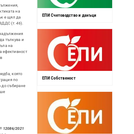
адължения,
ктиката на
ЕПИ Счетоводство и данъци
ък е щял да
ЗДДС (
т. 46
).
е задължения
да тълкува и
съла на
на ефективност
 в
едба, която
ЕПИ Собственост
трация по
а до събиране
еше
 № 12086/2021