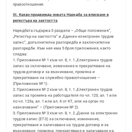
правоотношение
.
III. Какво предвижда новата Наредба за вписване в
регистъра на заетостта
Наредбата съдържа 3 раздела – „Общи положения“,
„Регистър на заетостта“ и „Единен електронен трудов
запис“, допълнителна разпоредба и заключителни
разпоредби. Към нея има 5 броя приложения, както
следва:
1. Приложение № 1 към чл. 8, т. 1 „Електронен трудов
запис за сключване, изменение и прекратяване на
трудов договор и за възникване, промяна и
прекратяване на служебно правоотношение –
(Приложение № 1).
2. Приложение № 2 към чл. 8, т. 1 „Електронен трудов
запис за промяна на работодателя по чл. 123, ал. 1 или
по чл. 123а, ал. 1 или ал. 4 от КТ, или на орган по
назначаване“ – (Приложение № 2).
3. Приложение № 3 към чл. 8, т. 2 „Данни за електронен
трудов запис (ЕТЗ) за сключване, изменение,
прекратяване и заличаване на трудов договор и за
възникване, промяна, прекратяване и заличаване на