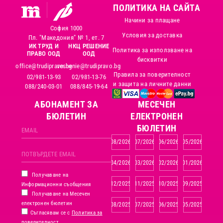
ПОЛИТИКА НА САЙТА
Начини за плащане
София 1000
Условия за доставка
Пл. "Македония" № 1, ет. 7
ИК ТРУД И
НКЦ РЕШЕНИЕ
Политика за използване на
ПРАВО ООД
ООД
бисквитки
office@trudipravo.bg
reshenie@trudipravo.bg
Правила за поверителност
02/981-13-93
02/981-13-76
и защита на личните данни
088/240-03-01
088/845-19-64
АБОНАМЕНТ ЗА
MЕСЕЧЕН
БЮЛЕТИН
ЕЛЕКТРОНЕН
БЮЛЕТИН
08/2026
07/2026
06/2026
05/2026
04/2026
03/2026
02/2026
01/2026
Получаване на
12/2025
11/2025
10/2025
09/2025
Информационни съобщения
Получаване на Месечен
електронен бюлетин
08/2025
07/2025
06/2025
05/2025
Съгласявам се с
Политика за
поверителност