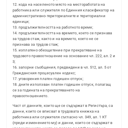
12. кода на населеното място на местоработата на
работника или служителя по Единния класификатор на
административно-териториалните и териториални
единици;
13. продължителността на работното време;
14. продължителността на времето, което се признава
за трудов стаж, както и на времето, което не се
признава за трудов стаж;
15. изплатено обезщетение при прекратяване на
трудовото правоотношение на основание чл. 222, ал. 2 и
3;
16. запорни съобщения, предвидени в чл. 512, ал. 5 от
Гражданския процесуален кодекс;
17. уговорения платен годишен отпуск;
18. дните използван платен годишен отпуск, полагащ
се за годината на прекратяването на
правоотношението.
Част от данните, които ще се съдържат в Регистъра, са
данни, които се вписват в трудовата книжка на
работника или служителя съгласно чл. 349, ал. 1 КТ
(преди изменението му) и данни, които се съдържат в