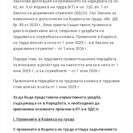
Законова делегация за приемането на наредбата са чл.
62, ал. 5 от Кодекса на труда (КТ) и чл. 120, ал. 1 от
Закона за държавния служител (ЗДСл). Със Закона за
изменение и допълнение на Кодекса на труда, обн. ДВ,
бр. 85 от 2023 г., бяха приети съществени промени в
двата нормативни акта, свързани с уредбата на
трудовата и служебната книжка. Промените в Кодекса
на труда влизат в сила от 1 юни 2025 г., а в Закона за
държавния служител – от 1 юни 2026 г.
Поради това, за трудовите правоотношения Наредбата
за вписване в регистъра на заетостта влиза в сила от 1
юни 2025 г., а за служебните – от 1 юни 2026 г.
Промените в Наредбата за трудовата книжка и трудовия
стаж влизат в сила от 1 юни 2025 г.
За да бъде представена нормативната уредба,
съдържаща се в Наредбата, е необходимо да
припомним основните промени в КТ и в ЗДСл:
I. Промените в Кодекса на труда
С промените в Кодекса на труда
отпада задължението