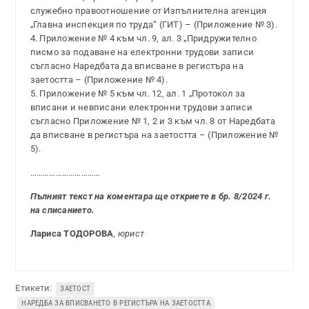
служебно правоотношение от Изпълнителна агенция
„Главна инспекция по труда“ (ГИТ) – (Приложение № 3).
4. Приложение № 4 към чл. 9, ал. 3 „Придружително
писмо за подаване на електронни трудови записи
съгласно Наредбата да вписване в регистъра на
заетостта – (Приложение № 4).
5. Приложение № 5 към чл. 12, ал. 1 „Протокол за
вписани и невписани електронни трудови записи
съгласно Приложение № 1, 2 и 3 към чл. 8 от Наредбата
да вписване в регистъра на заетостта – (Приложение №
5).
……………………………
Пълният текст на коментара ще откриете в бр. 8/2024 г.
на списанието.
Лариса ТОДОРОВА
,
юрист
Етикети:
ЗАЕТОСТ
НАРЕДБА ЗА ВПИСВАНЕТО В РЕГИСТЪРА НА ЗАЕТОСТТА