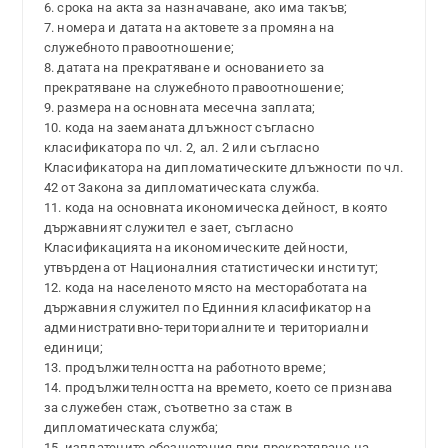
6. срока на акта за назначаване, ако има такъв;
7. номера и датата на актовете за промяна на
служебното правоотношение;
8. датата на прекратяване и основанието за
прекратяване на служебното правоотношение;
9. размера на основната месечна заплата;
10. кода на заеманата длъжност съгласно
класификатора по чл. 2, ал. 2 или съгласно
Класификатора на дипломатическите длъжности по чл.
42 от Закона за дипломатическата служба.
11. кода на основната икономическа дейност, в която
държавният служител е зает, съгласно
Класификацията на икономическите дейности,
утвърдена от Националния статистически институт;
12. кода на населеното място на местоработата на
държавния служител по Единния класификатор на
административно-териториалните и териториални
единици;
13. продължителността на работното време;
14. продължителността на времето, което се признава
за служебен стаж, съответно за стаж в
дипломатическата служба;
15. изплатените обезщетения при прекратяване на