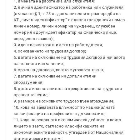
1. имената на работника или служителя;
2. личния идентификатор на работника или служителя
(съгласно § 1, т. 23 от допълнителните разпоредби на
КТ „личен идентификатор“ е единен граждански номер,
личен номер, личен номер на чужденец, служебен
номер или друг идентификатор на физическо лице,
определен в закон);
3. идентификатора и името на работодателя;
4. основанието на трудовия договор;
5. датата на сключване на трудовия договор и началото
на неговото изпълнение;
6. срока на договора, когато е уговорен такъв;
7. датата на сключване на допълнителни
споразумения;
8. датата и основанието за прекратяване на трудовото
правоотношение;
9. размера на основното трудово възнаграждение;
10. кода на заеманата длъжност по Националната
класификация на професиите и длъжностите;
11. кода на основната икономическа дейност, в която
лицето е заето, съгласно Класификацията на
икономическите дейности, утвърдена от Националния
статистически институт;