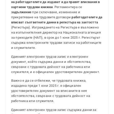
на работодателите да издават и да правят вписвания в
хартиени трудови книжки
. Регламентира се
задължение
при сключване, изменение и
прекратяване на трудовите договори
работодателите да
вписват съответните данни в регистъра на заетостта
(Регистъра). Изграждането на Регистъра е възложено
на изпълнителния директор на Националната агенция
за приходите (НАП), в срок до 1 юни 2025 г. Регистърът
съдържа електронните трудови записи на работниците
и служителите.
Единният електронен трудов запис е електронен
документ
, който съдържа данни и обстоятелства,
свързани с трудовата дейност на работника или
служителя, и е официален удостоверителен документ.
Важно е да се отбележи, че трудовата книжка,
издадена преди 1 юни 2025 г. е официален
удостоверителен документ за вписаните в нея
обстоятелства, свързани с трудовата дейност на
работника или служителя.
Единният електронен трудов запис съдържа данни за: