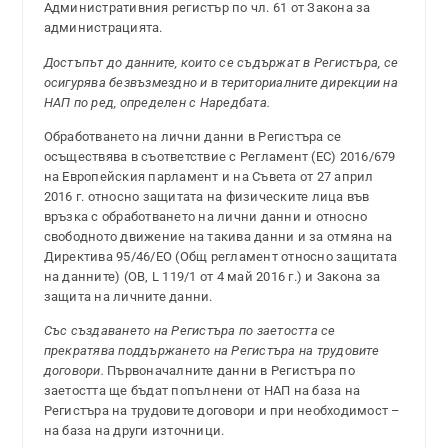
Административния регистър по чл. 61 от Закона за
администрацията.
Достъпът до данните, които се съдържат в Регистъра, се
осигурява безвъзмездно и в териториалните дирекции на
НАП по ред, определен с Наредбата.
Обработването на лични данни в Регистъра се
осъществява в съответствие с Регламент (ЕС) 2016/679
на Европейския парламент и на Съвета от 27 април
2016 г. относно защитата на физическите лица във
връзка с обработването на лични данни и относно
свободното движение на такива данни и за отмяна на
Директива 95/46/EО (Общ регламент относно защитата
на данните) (OB, L 119/1 от 4 май 2016 г.) и Закона за
защита на личните данни.
Със създаването на Регистъра по заетостта се
прекратява поддържането на Регистъра на трудовите
договори.
Първоначалните данни в Регистъра по
заетостта ще бъдат попълнени от НАП на база на
Регистъра на трудовите договори и при необходимост –
на база на други източници.