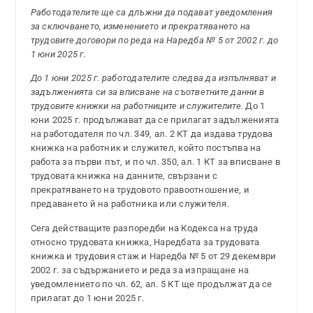
Работодателите ще са длъжни да подават уведомления
за сключването, изменението и прекратяването на
трудовите договори по реда на Наредба № 5 от 2002 г. до
1 юни 2025 г.
До 1 юни 2025 г. работодателите следва да изпълняват и
задълженията си за вписване на съответните данни в
трудовите книжки на работниците и служителите.
До 1
юни 2025 г. продължават да се прилагат задълженията
на работодателя по чл. 349, ал. 2 КТ да издава трудова
книжка на работник и служител, който постъпва на
работа за първи път, и по чл. 350, ал. 1 КТ за вписване в
трудовата книжка на данните, свързани с
прекратяването на трудовото правоотношение, и
предаването й на работника или служителя.
Сега действащите разпоредби на Кодекса на труда
относно трудовата книжка, Наредбата за трудовата
книжка и трудовия стаж и Наредба № 5 от 29 декември
2002 г. за съдържанието и реда за изпращане на
уведомлението по чл. 62, ал. 5 КТ ще продължат да се
прилагат до 1 юни 2025 г.