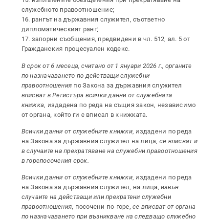
служебното правоотношение;
16. рангът на държавния служител, съответно
дипломатическият ранг;
17. запорни съобщения, предвидени в чл. 512, ал. 5 от
Гражданския процесуален кодекс.
В срок от 6 месеца, считано от 1 януари 2026 г., органите
по назначаването по действащи служебни
правоотношения
по Закона за държавния служител
вписват в Регистъра всички данни
от служебната
книжка
, издадена по реда на същия закон, независимо
от органа, който ги е вписал в книжката.
Всички данни от служебните книжки
, издадени по реда
на Закона за държавния служител на лица,
се вписват и
в случаите на прекратяване на служебни правоотношения
в горепосочения срок.
Всички данни от служебните книжки
, издадени по реда
на Закона за държавния служител, на лица,
извън
случаите на действащи или прекратени служебни
правоотношения
, посочени по-горе,
се вписват от органа
по назначаването при възникване на следващо служебно