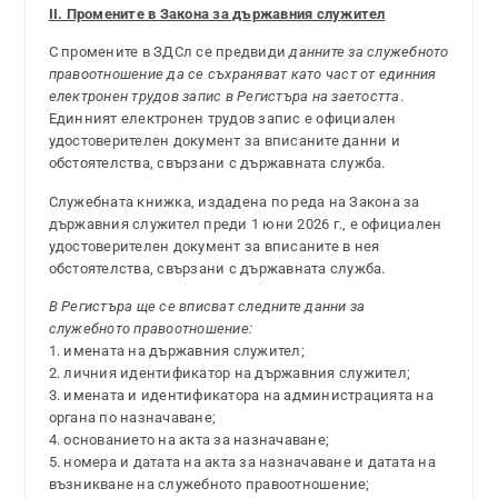
II. Промените в Закона за държавния служител
С промените в ЗДСл се предвиди
данните за служебното
правоотношение да се съхраняват като част от единния
електронен трудов запис в Регистъра на заетостта
.
Единният електронен трудов запис е официален
удостоверителен документ за вписаните данни и
обстоятелства, свързани с държавната служба.
Служебната книжка, издадена по реда на Закона за
държавния служител преди 1 юни 2026 г., е официален
удостоверителен документ за вписаните в нея
обстоятелства, свързани с държавната служба.
В Регистъра ще се вписват следните данни за
служебното правоотношение:
1. имената на държавния служител;
2. личния идентификатор на държавния служител;
3. имената и идентификатора на администрацията на
органа по назначаване;
4. основанието на акта за назначаване;
5. номера и датата на акта за назначаване и датата на
възникване на служебното правоотношение;