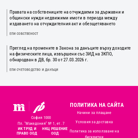
Правата на собствениците на отчуждаеми за държавни и
общински нужди недвижими имоти в периода между
издаването на отчуждителния акт и обезщетяването
ЕПИ СОБСТВЕНОСТ
Преглед на промените в Закона за данъците върху доходите
на физическите лица, извършени със ЗИД на ЗКПО,
обнародван в ДВ, бр. 30 от 27.03.2026 г.
ЕПИ СЧЕТОВОДСТВО И ДАНЪЦИ
ПОЛИТИКА НА САЙТА
Начини за плащане
София 1000
Условия за доставка
Пл. "Македония" № 1, ет. 7
ИК ТРУД И
НКЦ РЕШЕНИЕ
Политика за използване на
ПРАВО ООД
ООД
бисквитки