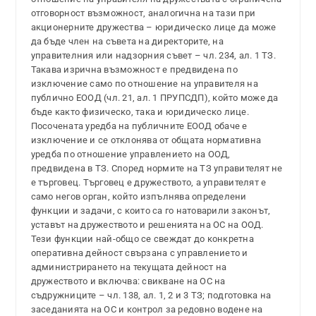
отговорност възможност, аналогична на тази при
акционерните дружества – юридическо лице да може
да бъде член на съвета на директорите, на
управителния или надзорния съвет – чл. 234, ал. 1 ТЗ.
Такава изрична възможност е предвидена по
изключение само по отношение на управителя на
публично ЕООД (чл. 21, ал. 1 ПРУПСДП), който може да
бъде както физическо, така и юридическо лице.
Посочената уредба на публичните ЕООД обаче е
изключение и се отклонява от общата нормативна
уредба по отношение управлението на ООД,
предвидена в ТЗ. Според нормите на ТЗ управителят не
е търговец. Търговец е дружеството, а управителят е
само негов орган, който изпълнява определени
функции и задачи, с които са го натоварили законът,
уставът на дружеството и решенията на ОС на ООД.
Тези функции най-общо се свеждат до конкретна
оперативна дейност свързана с управлението и
администрирането на текущата дейност на
дружеството и включва: свикване на ОС на
съдружниците – чл. 138, ал. 1, 2 и 3 ТЗ; подготовка на
заседанията на ОС и контрол за редовно водене на