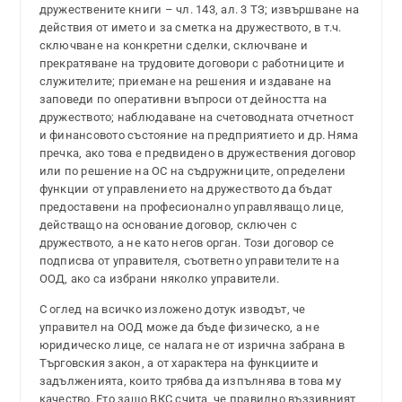
дружествените книги – чл. 143, ал. 3 ТЗ; извършване на
действия от името и за сметка на дружеството, в т.ч.
сключване на конкретни сделки, сключване и
прекратяване на трудовите договори с работниците и
служителите; приемане на решения и издаване на
заповеди по оперативни въпроси от дейността на
дружеството; наблюдаване на счетоводната отчетност
и финансовото състояние на предприятието и др. Няма
пречка, ако това е предвидено в дружествения договор
или по решение на ОС на съдружниците, определени
функции от управлението на дружеството да бъдат
предоставени на професионално управляващо лице,
действащо на основание договор, сключен с
дружеството, а не като негов орган. Този договор се
подписва от управителя, съответно управителите на
ООД, ако са избрани няколко управители.
С оглед на всичко изложено дотук изводът, че
управител на ООД може да бъде физическо, а не
юридическо лице, се налага не от изрична забрана в
Търговския закон, а от характера на функциите и
задълженията, които трябва да изпълнява в това му
качество. Ето защо ВКС счита, че правилно въззивният