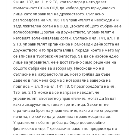
2 и чл. 137, ал. 1, т. 2 ТЗ, които според него дават
възможност ОС на ООД да избере друго юридическо
лице като управител на дружеството. Съгласно
разпоредбата на чл. 135 ТЗ управителят е необходим и
задължителен орган на ООД. Докато общото събрание е
волеобразуващ орган на дружеството, управителят е
неговият волеизявяващ орган. Съгласно чл. 141, ал. 1 и
2 ТЗ, управителят организира и ръководи дейността на
дружеството и го представлява, поради което името му
се вписва в търговския регистър. За да се избере едно
лице за управител, не е достатъчно само решение на
общото събрание за избора му. Необходимо е и
съгласие на избраното лице, което трябва да бъде
дадено в писмена форма с нотариална заверка на
подписа – ал. 3 на чл. 141 ТЗ. От разпоредбата на чл.
135, ал. 2 ТЗ може да се направи изводът, че
управителят, съответно управителите, могат да бъдат
както съдружници, така и трети лица. Законът не
ограничава броя на управителите, както и не определя
начина, по който да упражняват правомощията си.
Управителят обаче трябва да бъде дееспособно
физическо лице. Търговският закон не предвижда по
отношение на управителя на дружествата с ограничена