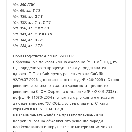
Чл. 290 ГПК
Чл. 65, ал. 3 ТЗ
Чл. 135, ал. 2 ТЗ
Чл. 137, ал. 1, т. 2 ТЗ
Чл. 138, ал. 1 и 2 ТЗ
Чл. 141, ал. 1, 2 и ЗТЗ
Чл. 143, ал. 3 ТЗ
Чл. 234, ал. 1 ТЗ
Производството е по чл. 290 ГПК.
Образувано е по касационна жалба на “У. П. И.” ООД, гр.
С., подадена чрез процесуалния му представител
адвокат Т. Т. от САК срещу решението на САС №
92/09.07.2008 г., постановено по ф.д. № 436/2008 г. С това
решение е оставено в сила първоинстанционното
решение на СГС – Фирмено отделение № 4/23.01.2008 г.
по ф.д. № 14030/2004 г. в частта му, с която е отказано
да бъде вписано “У.” ООД със седалище гр. С. като
управител на “У. П. И.” ООД.
В касационната жалба се правят оплаквания за
неправилност на обжалваното решение поради
необоснованост и нарушение на материалния закон.