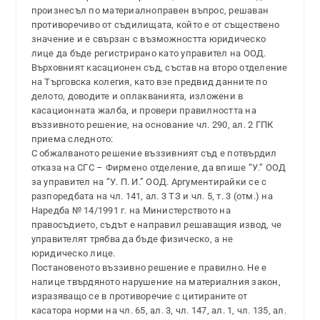
произнесъл по материалноправен въпрос, решаван
противоречиво от съдилищата, който е от съществено
значение и е свързан с възможността юридическо
лице да бъде регистрирано като управител на ООД.
Върховният касационен съд, състав на второ отделение
на Търговска колегия, като взе предвид данните по
делото, доводите и оплакванията, изложени в
касационната жалба, и провери правилността на
въззивното решение, на основание чл. 290, ал. 2 ГПК
приема следното:
С обжалваното решение въззивният съд е потвърдил
отказа на СГС – Фирмено отделение, да впише “У.” ООД
за управител на “У. П. И.” ООД. Аргументирайки се с
разпоредбата на чл. 141, ал. 3 ТЗ и чл. 5, т. 3 (отм.) на
Наредба № 14/1991 г. на Министерството на
правосъдието, съдът е направил решаващия извод, че
управителят трябва да бъде физическо, а не
юридическо лице.
Постановеното въззивно решение е правилно. Не е
налице твърдяното нарушение на материалния закон,
изразяващо се в противоречие с цитираните от
касатора норми на чл. 65, ал. 3, чл. 147, ал. 1, чл. 135, ал.