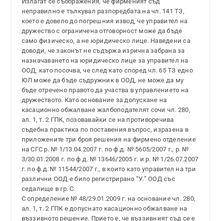
Излагат се съображения, че фирменият съд
неправилно е тълкувал разпоредбата на чл. 141 ТЗ,
което е довело до погрешния извод, че управител на
дружество с ограничена отговорност може да бъде
само физическо, а не юридическо лице. Наведени са
доводи, че законът не съдържа изрична забрана за
назначаването на юридическо лице за управител на
ООД, като посочва, че след като според чл. 65 ТЗ едно
ЮЛ може да бъде съдружник в ООД, не може да му
бъде отречено правото да участва в управлението на
дружеството. Като основание за допускане на
касационно обжалване жалбоподателят сочи чл. 280,
ал. 1, т. 2 ГПК, позовавайки се на противоречива
съдебна практика по поставения въпрос, изразена в
приложените три броя решения на фирмено отделение
на СГС р. № 1/13.04.2007 г. по ф.д. № 5605/2007 г., р. №
3/30.01.2008 г. по ф.д. № 13646/2005 г. и р. № 1/26.07.2007
г. по ф.д. № 11544/2007 г., в които като управител на три
различни ООД е било регистрирано “У.” ООД със
седалище в гр. С.
С определение № 48/29.01.2009 г. на основание чл. 280,
ал. 1, т. 2 ГПК е допуснато касационно обжалване на
въззивното решение. Прието е, че въззивният съд се е