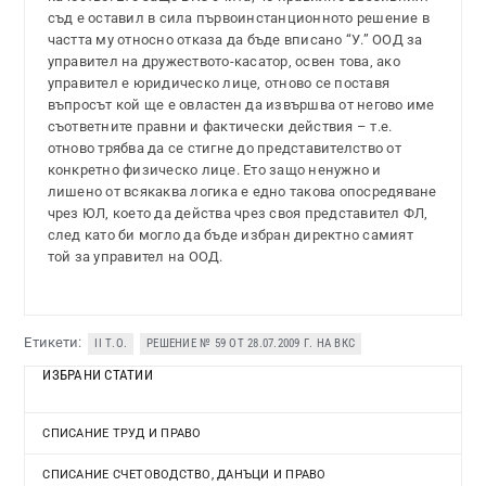
съд е оставил в сила първоинстанционното решение в
частта му относно отказа да бъде вписано “У.” ООД за
управител на дружеството-касатор, освен това, ако
управител е юридическо лице, отново се поставя
въпросът кой ще е овластен да извършва от негово име
съответните правни и фактически действия – т.е.
отново трябва да се стигне до представителство от
конкретно физическо лице. Ето защо ненужно и
лишено от всякаква логика е едно такова опосредяване
чрез ЮЛ, което да действа чрез своя представител ФЛ,
след като би могло да бъде избран директно самият
той за управител на ООД.
Етикети:
II Т.О.
РЕШЕНИЕ № 59 ОТ 28.07.2009 Г. НА ВКС
ИЗБРАНИ СТАТИИ
СПИСАНИЕ ТРУД И ПРАВО
СПИСАНИЕ СЧЕТОВОДСТВО, ДАНЪЦИ И ПРАВО