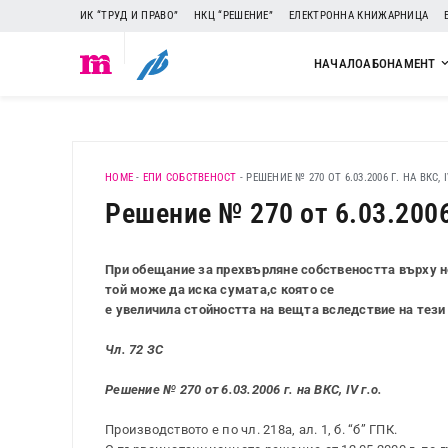
ИК “ТРУД И ПРАВО”
НКЦ “РЕШЕНИЕ”
ЕЛЕКТРОННА КНИЖАРНИЦА
НАЧАЛО
АБОНАМЕНТ
HOME
-
ЕПИ СОБСТВЕНОСТ
-
РЕШЕНИЕ № 270 ОТ 6.03.2006 Г. НА ВКС, I
Решение № 270 от 6.03.2006 г
При обещание за прехвърляне собствеността върху н
той може да иска сумата,с която се
е увеличила стойността на вещта вследствие на тези
Чл. 72 ЗС
Решение № 270 от 6.03.2006 г. на ВКС, IV г.о.
Производството е по чл. 218а, ал. 1, б. “б” ГПК.