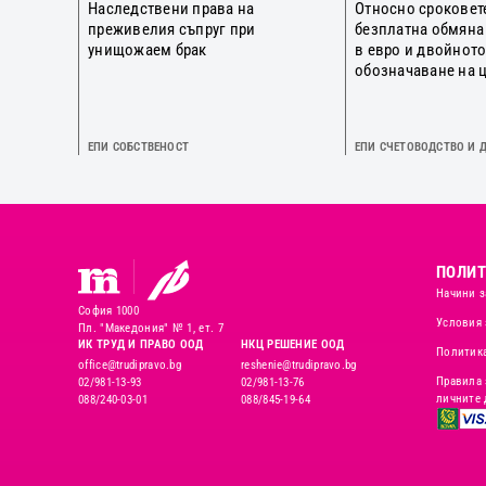
Наследствени права на
Относно сроковет
преживелия съпруг при
безплатна обмяна
унищожаем брак
в евро и двойнот
обозначаване на 
ЕПИ СОБСТВЕНОСТ
ЕПИ СЧЕТОВОДСТВО И 
ПОЛИТ
Начини з
София 1000
Условия 
Пл. "Македония" № 1, ет. 7
ИК ТРУД И ПРАВО ООД
НКЦ РЕШЕНИЕ ООД
Политика
office@trudipravo.bg
reshenie@trudipravo.bg
Правила 
02/981-13-93
02/981-13-76
личните 
088/240-03-01
088/845-19-64