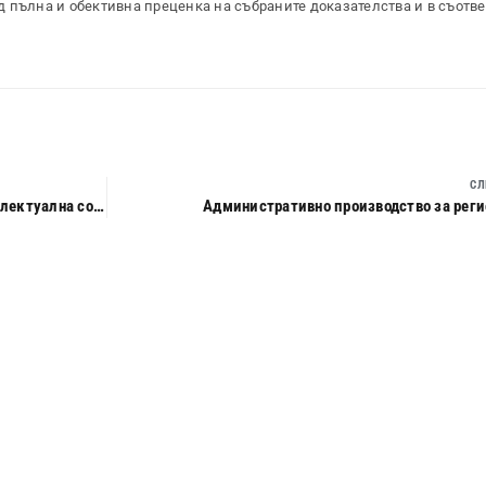
 пълна и обективна преценка на събраните доказателства и в съотве
СЛ
Закрила на компютърните програми като обект на интелектуална собственост
Административно производство за реги