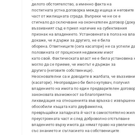
делото обстоятелство, а именно факта на
постигната устна договорка между ищеца и неговите 
част от жилищната сграда. Въпреки че не се е
стигнало до сключване на окончателен договор (док
въззивният съд е приел наличие на субективния
признак на владението. Установената в полза на влад
докаже, че я държи за другиго, не е била
оборена. Ответниците (сега касатори) не са успели 
половината от процесния недвижим имот
като свой. Фактическата власт не е била установена
могло да се приеме, че имотът е държан за
другиго (неговите собственици).
Неоснователни са и доводите в жалбата, че въззивния
(касатори). Неоправдано би било купувач, получил
владението на имота по един предварителен договор 
законовата възможност за благоприятна
ликвидация на отношенията във връзка с извършените о
обособили къщата като двуфамилна,
превръщайки западната й част в самостоятелно жил
преустроената част и след доброволно отстъпване
владението върху имота да нямат право на увеличената
със знанието и съгласието на собствениците