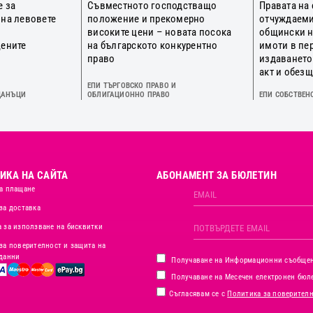
е за
Съвместното господстващо
Правата на
 на левовете
положение и прекомерно
отчуждаеми
о
високите цени – новата посока
общински 
цените
на българското конкурентно
имоти в пе
право
издаването
акт и обез
ЕПИ ТЪРГОВСКО ПРАВО И
ДАНЪЦИ
ОБЛИГАЦИОННО ПРАВО
ЕПИ СОБСТВЕН
ИКА НА САЙТА
АБОНАМЕНТ ЗА БЮЛЕТИН
а плащане
за доставка
 за използване на бисквитки
за поверителност и защита на
данни
Получаване на Информационни съобще
Получаване на Месечен електронен бюл
Съгласявам се с
Политика за поверител