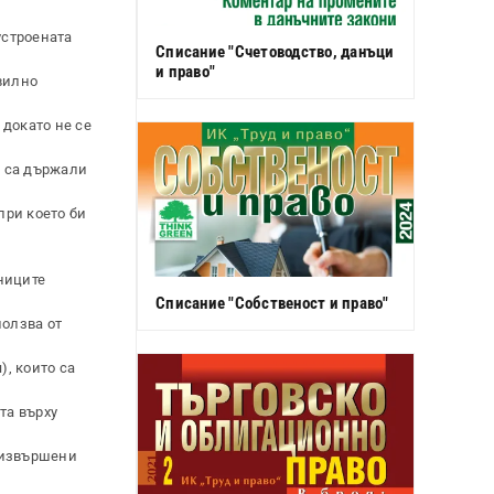
устроената
Списание "Счетоводство, данъци
и право"
вилно
 докато не се
е са държали
при което би
тниците
Списание "Собственост и право"
ползва от
), които са
та върху
е извършени