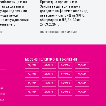
 собствениците на
Преглед на промените в
 за държавни и
Закона за данъците върху
нужди недвижими
доходите на физическите лица,
риода между
извършени със ЗИД на ЗКПО,
 на отчуждителния
обнародван в ДВ, бр. 30 от
щетяването
27.03.2026 г.
ОСТ
ЕПИ СЧЕТОВОДСТВО И ДАНЪЦИ
MЕСЕЧЕН ЕЛЕКТРОНЕН БЮЛЕТИН
08/2026
07/2026
06/2026
05/2026
04/2026
03/2026
02/2026
01/2026
12/2025
11/2025
10/2025
09/2025
ния
08/2025
07/2025
06/2025
05/2025
етин
ност