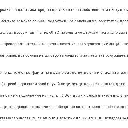
родители (сега касатори) за прехвърляне на собствеността върху пре
ументите за който са били подготвени от бъдещия приобретател), пра
елеца презумпция на чл. 69 ЗС, че вещта се държи от него като своя,
да опровергаят законовото предположение, като докажат, че ищците н
 например въз основа на договор за наем или за заем за послужване, 
т съд не е отчел факта, че ищците са съответно син и снаха на отве
(в преобладаващия брой случай лице, чуждо на собственика), да се 
т него подобрения (чл. 70, ал. 3 ЗС), а син и снаха (както е в случая
ище; при доказано наличие на обещание за прехвърляне собственост
 му стойност (чл. 74, ал. 2 във връзка с чл. 72, ал. 1 ЗС) вследстви