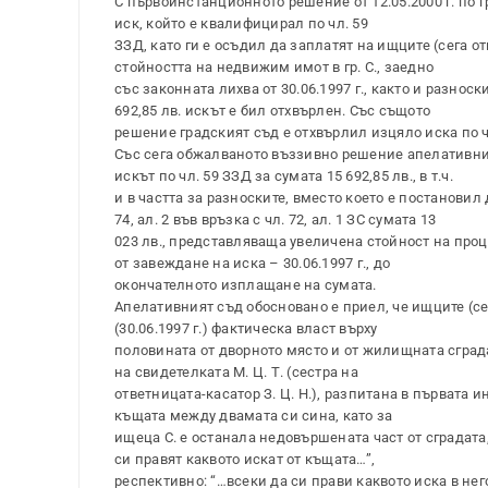
С първоинстанционното решение от 12.05.2000 г. по гр
иск, който е квалифицирал по чл. 59
ЗЗД, като ги е осъдил да заплатят на ищците (сега о
стойността на недвижим имот в гр. С., заедно
със законната лихва от 30.06.1997 г., както и разно
692,85 лв. искът е бил отхвърлен. Със същото
решение градският съд е отхвърлил изцяло иска по чл.
Със сега обжалваното въззивно решение апелативния
искът по чл. 59 ЗЗД за сумата 15 692,85 лв., в т.ч.
и в частта за разноските, вместо което е постановил 
74, ал. 2 във връзка с чл. 72, ал. 1 ЗС сумата 13
023 лв., представляваща увеличена стойност на про
от завеждане на иска – 30.06.1997 г., до
окончателното изплащане на сумата.
Апелативният съд обосновано е приел, че ищците (се
(30.06.1997 г.) фактическа власт върху
половината от дворното място и от жилищната сград
на свидетелката М. Ц. Т. (сестра на
ответницата-касатор З. Ц. Н.), разпитана в първата и
къщата между двамата си сина, като за
ищеца С. е останала недовършената част от сградата, 
си правят каквото искат от къщата…”,
респективно: “…всеки да си прави каквото иска в не