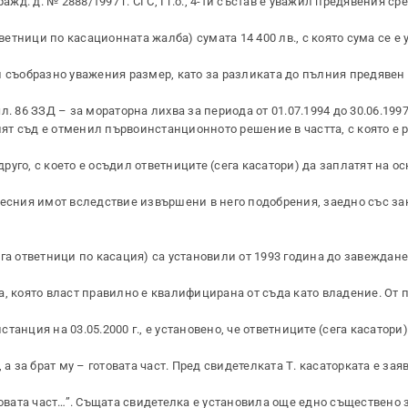
ажд. д. № 2888/1997 г. СГС, I г.о., 4-ти състав е уважил предявения с
тветници по касационната жалба) сумата 14 400 лв., с която сума се е
ски съобразно уважения размер, като за разликата до пълния предявен
 86 ЗЗД – за мораторна лихва за периода от 01.07.1994 до 30.06.1997 
т съд е отменил първоинстанционното решение в частта, с която е 
друго, с което е осъдил ответниците (сега касатори) да заплатят на о
цесния имот вследствие извършени в него подобрения, заедно със за
га ответници по касация) са установили от 1993 година до завеждане
а, която власт правилно е квалифицирана от съда като владение. От 
нстанция на 03.05.2000 г., е установено, че ответниците (сега касатор
а за брат му – готовата част. Пред свидетелката Т. касаторката е заяв
говата част…”. Същата свидетелка е установила още едно съществено 