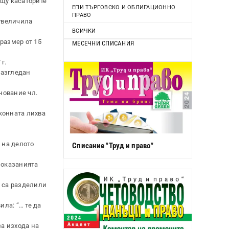
рещу касаторите
ЕПИ ТЪРГОВСКО И ОБЛИГАЦИОННО
ПРАВО
 увеличила
ВСИЧКИ
 размер от 15
МЕСЕЧНИ СПИСАНИЯ
г.
разгледан
снование чл.
конната лихва
 на делото
Списание "Труд и право"
показанията
и) са разделили
ила: “… те да
за изхода на