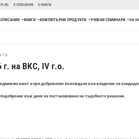
EPI.BG
Е-СПИСАНИЯ
Е-КНИГИ
СПИСАНИЯ
КНИГИ
КОМПЮТЪРНИ ПРОДУКТИ
УЧЕБНИ СЕМИНАРИ
ЗА Н
V Г.О.
. на ВКС, IV г.о.
едвижим имот и при доброволно въвеждане във владение на кандидат
 подобрения към деня на постановяване на съдебното решение.