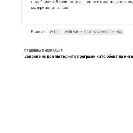
подобрения. Въззивното решение е постановено след
материалния закон.
Етикети:
IV Г.О.
РЕШЕНИЕ № 270 ОТ 6.03.2006 Г. НА ВКС
ПРЕДИШНА ПУБЛИКАЦИЯ