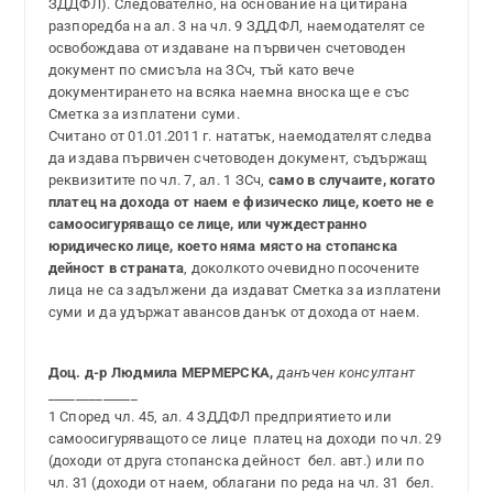
ЗДДФЛ). Следователно, на основание на цитирана
разпоредба на ал. 3 на чл. 9 ЗДДФЛ, наемодателят се
освобождава от издаване на първичен счетоводен
документ по смисъла на ЗСч, тъй като вече
документирането на всяка наемна вноска ще е със
Сметка за изплатени суми.
Считано от 01.01.2011 г. нататък, наемодателят следва
да издава първичен счетоводен документ, съдържащ
реквизитите по чл. 7, ал. 1 ЗСч,
само в случаите, когато
платец на дохода от наем е физическо лице, което не е
самоосигуряващо се лице, или чуждестранно
юридическо лице, което няма място на стопанска
дейност в страната
, доколкото очевидно посочените
лица не са задължени да издават Сметка за изплатени
суми и да удържат авансов данък от дохода от наем.
Доц. д-р Людмила МЕРМЕРСКА,
данъчен консултант
_____________
1 Според чл. 45, ал. 4 ЗДДФЛ предприятието или
самоосигуряващото се лице ­ платец на доходи по чл. 29
(доходи от друга стопанска дейност ­ бел. авт.) или по
чл. 31 (доходи от наем, облагани по реда на чл. 31 ­ бел.