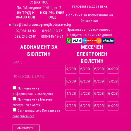
София 1000
Условия за доставка
Пл. "Македония" № 1, ет. 7
ИК ТРУД И
НКЦ РЕШЕНИЕ
Политика за използване на
ПРАВО ООД
ООД
бисквитки
office@trudipravo.bg
reshenie@trudipravo.bg
Правила за поверителност
02/981-13-93
02/981-13-76
и защита на личните данни
088/240-03-01
088/845-19-64
АБОНАМЕНТ ЗА
MЕСЕЧЕН
БЮЛЕТИН
ЕЛЕКТРОНЕН
БЮЛЕТИН
07/2026
06/2026
05/2026
04/2026
03/2026
02/2026
01/2026
12/2025
Получаване на
11/2025
10/2025
09/2025
08/2025
Информационни съобщения
Получаване на Месечен
електронен бюлетин
07/2025
06/2025
05/2025
04/2025
Съгласявам се с
Политика за
поверителност
АБОНАМЕНТ