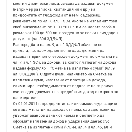
местни физически лица, следва да издават документ
(например разписка, квитанция или др.) за
придобитите от тях доходи от наем, съдържащ
реквизитите по чл. 7, ал. 1 ЗСч. Ако те не изпълнят този
свой ангажимент, от 01.01.2011 г. им се налага глоба в
размер от 100 до 500 лв. поотделно за всеки неиздаден
документ (чл. 80б ЗДДФЛ).
Разпоредбата на чл. 9, ал. 2 ЗДДФЛ обаче не се
прилага, т.е. наемодателите не са задължени да
издават първичен счетоводен документ по смисъла на
чл. 7, ал. 1 ЗСч, за доходи, за които платецът на дохода
издава формуляр – “Сметка за изплатени суми” (чл. 9,
ал. 3 ЗДДФЛ). С други думи, наличието на Сметка за
изплатени суми, изготвена от платеца на дохода,
елиминира необходимостта от издаване на първичен
счетоводен документ за придобития доход от страна на
наемодателя.
От 01.01.2011 г. предприятията или самоосигуряващите
се лица – платци на дохода от наем, са задължени да
удържат авансов данък от наема и съответно да
оформят изплатения доход и удържания данък със
Сметка за изплатени суми (чл. 44, ал. 4 и чл. 45, ал. 4