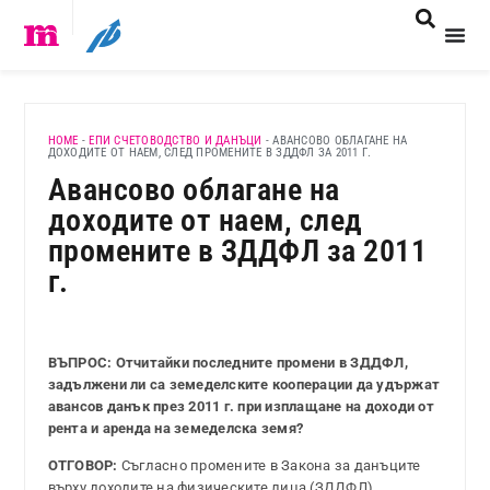
HOME
-
ЕПИ СЧЕТОВОДСТВО И ДАНЪЦИ
-
АВАНСОВО ОБЛАГАНЕ НА
ДОХОДИТЕ ОТ НАЕМ, СЛЕД ПРОМЕНИТЕ В ЗДДФЛ ЗА 2011 Г.
Авансово облагане на
доходите от наем, след
промените в ЗДДФЛ за 2011
г.
ВЪПРОС: Отчитайки последните промени в ЗДДФЛ,
задължени ли са земеделските кооперации да удържат
авансов данък през 2011 г. при изплащане на доходи от
рента и аренда на земеделска земя?
ОТГОВОР:
Съгласно промените в Закона за данъците
върху доходите на физическите лица (ЗДДФЛ),