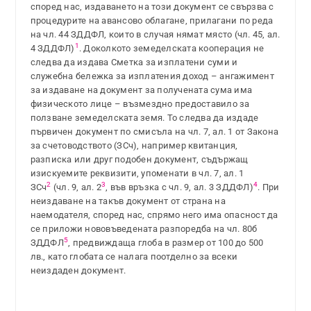
според нас, издаването на този документ се свързва с
процедурите на авансово облагане, прилагани по реда
на чл. 44 ЗДДФЛ, които в случая нямат място (чл. 45, ал.
1
4 ЗДДФЛ)
. Доколкото земеделската кооперация не
следва да издава Сметка за изплатени суми и
служебна бележка за изплатения доход – ангажимент
за издаване на документ за получената сума има
физическото лице – възмездно предоставило за
ползване земеделската земя. То следва да издаде
първичен документ по смисъла на чл. 7, ал. 1 от Закона
за счетоводството (ЗСч), например квитанция,
разписка или друг подобен документ, съдържащ
изискуемите реквизити, упоменати в чл. 7, ал. 1
2
3
4
ЗСч
(чл. 9, ал. 2
, във връзка с чл. 9, ал. 3 ЗДДФЛ)
. При
неиздаване на такъв документ от страна на
наемодателя, според нас, спрямо него има опасност да
се приложи нововъведената разпоредба на чл. 80б
5
ЗДДФЛ
, предвиждаща глоба в размер от 100 до 500
лв., като глобата се налага поотделно за всеки
неиздаден документ.