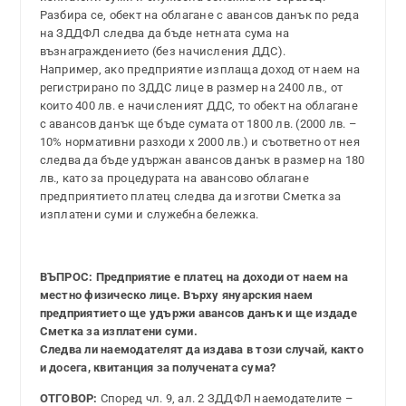
Разбира се, обект на облагане с авансов данък по реда
на ЗДДФЛ следва да бъде нетната сума на
възнаграждението (без начисления ДДС).
Например, ако предприятие изплаща доход от наем на
регистрирано по ЗДДС лице в размер на 2400 лв., от
които 400 лв. е начисленият ДДС, то обект на облагане
с авансов данък ще бъде сумата от 1800 лв. (2000 лв. –
10% нормативни разходи х 2000 лв.) и съответно от нея
следва да бъде удържан авансов данък в размер на 180
лв., като за процедурата на авансово облагане
предприятието платец следва да изготви Сметка за
изплатени суми и служебна бележка.
ВЪПРОС: Предприятие е платец на доходи от наем на
местно физическо лице. Върху януарския наем
предприятието ще удържи авансов данък и ще издаде
Сметка за изплатени суми.
Следва ли наемодателят да издава в този случай, както
и досега, квитанция за получената сума?
ОТГОВОР:
Според чл. 9, ал. 2 ЗДДФЛ наемодателите –