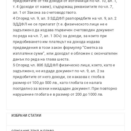
придобитите от тях доходи от източници по чл. 10, ал. 1,
т. 4 (доходи от наем), съдържащ реквизитите по чл. 7,
ал. 1 от Закона за счетоводството.
4 Според чл. 9, ал. 3 ЗДДФЛ разпоредбите на чл. 9, ал. 2
ЗДДФЛ не се прилагат (т.е. физическото лице не е
задължено да издава първичен счетоводен документ
по реда на чл. 7, ал. 1 ЗСч) за доходи, за които при
придобиването им платецът на дохода издава
предвидения в този закон формуляр “Сметка за
изплатени суми”, или доходът е обложен с окончателен
данък по реда на глава шеста.
5 Според чл. 80б ЗДДФЛ физическо лице, което, като е
задължено, не издаде документ по чл. 9, ал. 2 за
придобитите от него доходи, се наказва с глоба в
размер от 100 до 500 лв., като глобата се налага
поотделно за всеки неиздаден документ. При повторно
нарушение глобата е в размер от 200 до 1000 лв.
ИЗБРАНИ СТАТИИ