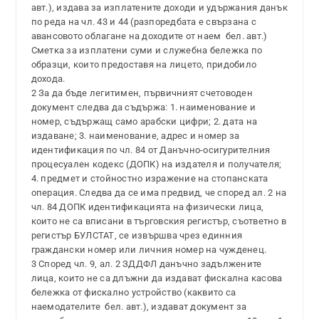
авт.), издава за изплатените доходи и удържания данък
по реда на чл. 43 и 44 (разпоредбата е свързана с
авансовото облагане на доходите от наем ­ бел. авт.)
Сметка за изплатени суми и служебна бележка по
образци, които предоставя на лицето, придобило
дохода.
2 За да бъде легитимен, първичният счетоводен
документ следва да съдържа: 1. наименование и
номер, съдържащ само арабски цифри; 2. дата на
издаване; 3. наименование, адрес и номер за
идентификация по чл. 84 от Данъчно-осигурителния
процесуален кодекс (ДОПК) на издателя и получателя;
4. предмет и стойностно изражение на стопанската
операция. Следва да се има предвид, че според ал. 2 на
чл. 84 ДОПК идентификацията на физически лица,
които не са вписани в търговския регистър, съответно в
регистър БУЛСТАТ, се извършва чрез единния
граждански номер или личния номер на чужденец.
3 Според чл. 9, ал. 2 ЗДДФЛ данъчно задължените
лица, които не са длъжни да издават фискална касова
бележка от фискално устройство (каквито са
наемодателите ­ бел. авт.), издават документ за