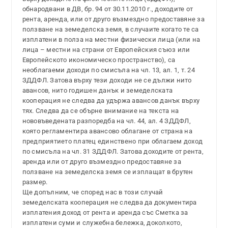
обнародвани в ДВ, бр. 94 от 30.11.2010 г., доходите от
рента, аренда, или от друго възмездно предоставяне за
ползване на земеделска земя, в случаите когато те са
изплатени в полза на местни физически лица (или на
лица – местни на страни от Европейския съюз или
Европейското икономическо пространство), са
необлагаеми доходи по смисъла на чл. 13, ал. 1, т. 24
ЗДДФЛ. Затова върху тези доходи не се дължи нито
авансов, нито годишен данък и земеделската
кооперация не следва да удържа авансов данък върху
тях. Следва да се обърне внимание на текста на
нововъведената разпоредба на чл. 44, ал. 4 ЗДДФЛ,
която регламентира авансово облагане от страна на
предприятието платец единствено при облагаем доход
по смисъла на чл. 31 ЗДДФЛ. Затова доходите от рента,
аренда или от друго възмездно предоставяне за
ползване на земеделска земя се изплащат в брутен
размер.
Ще допълним, че според нас в този случай
земеделската кооперация не следва да документира
изплатения доход от рента и аренда със Сметка за
изплатени суми и служебна бележка, доколкото,