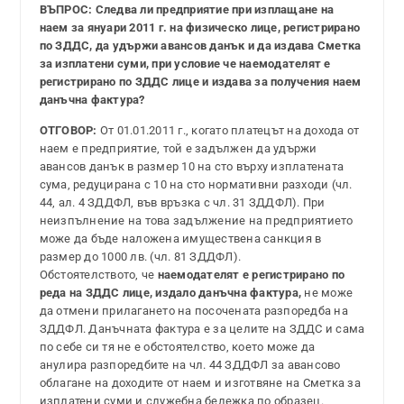
ВЪПРОС: Следва ли предприятие при изплащане на
наем за януари 2011 г. на физическо лице, регистрирано
по ЗДДС, да удържи авансов данък и да издава Сметка
за изплатени суми, при условие че наемодателят е
регистрирано по ЗДДС лице и издава за получения наем
данъчна фактура?
ОТГОВОР:
От 01.01.2011 г., когато платецът на дохода от
наем е предприятие, той е задължен да удържи
авансов данък в размер 10 на сто върху изплатената
сума, редуцирана с 10 на сто нормативни разходи (чл.
44, ал. 4 ЗДДФЛ, във връзка с чл. 31 ЗДДФЛ). При
неизпълнение на това задължение на предприятието
може да бъде наложена имуществена санкция в
размер до 1000 лв. (чл. 81 ЗДДФЛ).
Обстоятелството, че
наемодателят е регистрирано по
реда на ЗДДС лице, издало данъчна
фактура,
не може
да отмени прилагането на посочената разпоредба на
ЗДДФЛ. Данъчната фактура е за целите на ЗДДС и сама
по себе си тя не е обстоятелство, което може да
анулира разпоредбите на чл. 44 ЗДДФЛ за авансово
облагане на доходите от наем и изготвяне на Сметка за
изплатени суми и служебна бележка по образец.