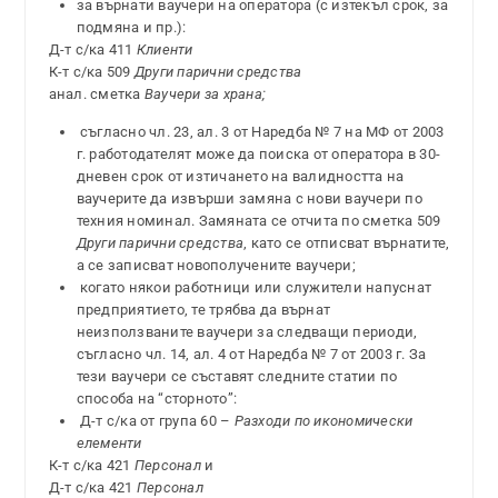
за върнати ваучери на оператора (с изтекъл срок, за
подмяна и пр.):
Д-т с/ка 411
Клиенти
К-т с/ка 509
Други парични средства
анал. сметка
Ваучери за храна;
съгласно чл. 23, ал. 3 от Наредба № 7 на МФ от 2003
г. работодателят може да поиска от оператора в 30-
дневен срок от изтичането на валидността на
ваучерите да извърши замяна с нови ваучери по
техния номинал. Замяната се отчита по сметка 509
Други парични средства
, като се отписват върнатите,
а се записват новополучените ваучери;
когато някои работници или служители напуснат
предприятието, те трябва да върнат
неизползваните ваучери за следващи периоди,
съгласно чл. 14, ал. 4 от Наредба № 7 от 2003 г. За
тези ваучери се съставят следните статии по
способа на “сторното”:
Д-т с/кa от група 60 –
Разходи по икономически
елементи
К-т с/ка 421
Персонал
и
Д-т с/ка 421
Персонал