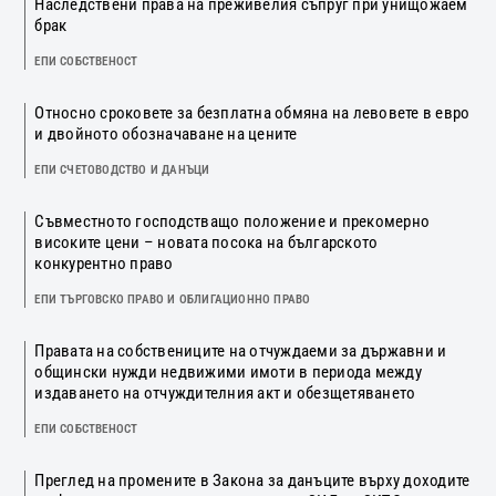
Наследствени права на преживелия съпруг при унищожаем
брак
ЕПИ СОБСТВЕНОСТ
Относно сроковете за безплатна обмяна на левовете в евро
и двойното обозначаване на цените
ЕПИ СЧЕТОВОДСТВО И ДАНЪЦИ
Съвместното господстващо положение и прекомерно
високите цени – новата посока на българското
конкурентно право
ЕПИ ТЪРГОВСКО ПРАВО И ОБЛИГАЦИОННО ПРАВО
Правата на собствениците на отчуждаеми за държавни и
общински нужди недвижими имоти в периода между
издаването на отчуждителния акт и обезщетяването
ЕПИ СОБСТВЕНОСТ
Преглед на промените в Закона за данъците върху доходите