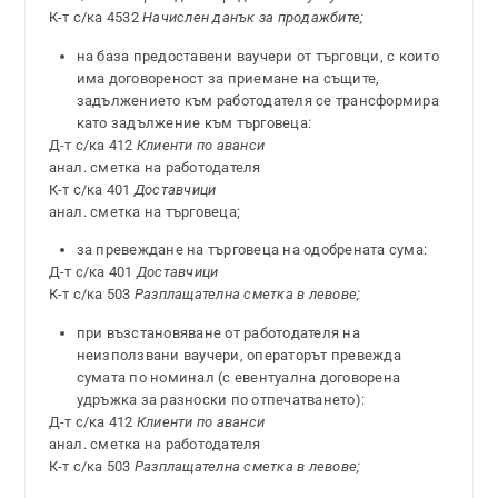
К-т с/ка 4532
Начислен данък за продажбите;
на база предоставени ваучери от търговци, с които
има договореност за приемане на същите,
задължението към работодателя се трансформира
като задължение към търговеца:
Д-т с/ка 412
Клиенти по аванси
анал. сметка на работодателя
К-т с/ка 401
Доставчици
анал. сметка на търговеца;
за превеждане на търговеца на одобрената сума:
Д-т с/ка 401
Доставчици
К-т с/ка 503
Разплащателна сметка в левове;
при възстановяване от работодателя на
неизползвани ваучери, операторът превежда
сумата по номинал (с евентуална договорена
удръжка за разноски по отпечатването):
Д-т с/ка 412
Клиенти по аванси
анал. сметка на работодателя
К-т с/ка 503
Разплащателна сметка в левове;