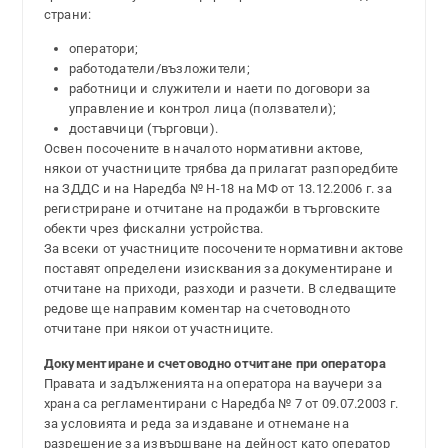
страни:
оператори;
работодатели/възложители;
работници и служители и наети по договори за
управление и контрол лица (ползватели);
доставчици (търговци).
Освен посочените в началото нормативни актове,
някои от участниците трябва да прилагат разпоредбите
на ЗДДС и на Наредба № Н-18 на МФ от 13.12.2006 г. за
регистриране и отчитане на продажби в търговските
обекти чрез фискални устройства.
За всеки от участниците посочените нормативни актове
поставят определени изисквания за документиране и
отчитане на приходи, разходи и разчети. В следващите
редове ще направим коментар на счетоводното
отчитане при някои от участниците.
Документиране и счетоводно отчитане при оператора
Правата и задълженията на оператора на ваучери за
храна са регламентирани с Наредба № 7 от 09.07.2003 г.
за условията и реда за издаване и отнемане на
разрешение за извършване на дейност като оператор