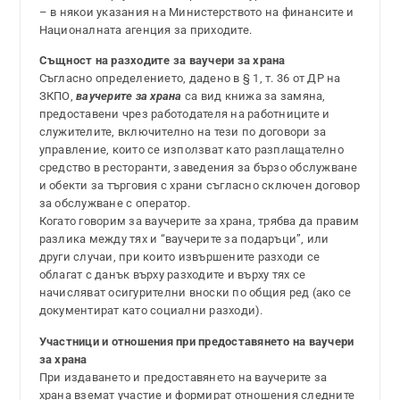
– в някои указания на Министерството на финансите и
Националната агенция за приходите.
Същност на разходите за ваучери за храна
Съгласно определението, дадено в § 1, т. 36 от ДР на
ЗКПО,
ваучерите за храна
са вид книжа за замяна,
предоставени чрез работодателя на работниците и
служителите, включително на тези по договори за
управление, които се използват като разплащателно
средство в ресторанти, заведения за бързо обслужване
и обекти за търговия с храни съгласно сключен договор
за обслужване с оператор.
Когато говорим за ваучерите за храна, трябва да правим
разлика между тях и “ваучерите за подаръци”, или
други случаи, при които извършените разходи се
облагат с данък върху разходите и върху тях се
начисляват осигурителни вноски по общия ред (ако се
документират като социални разходи).
Участници и отношения при предоставянето на ваучери
за храна
При издаването и предоставянето на ваучерите за
храна вземат участие и формират отношения следните