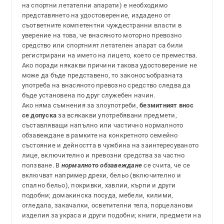
на спортни летателни апарати) е необходимо
представянето на удостоверение, издадено от
съответните компетентни чуждестранни власти в
уверение на това, че внасяното моторно превозно
средство или спортният летателен апарат са били
регистрирани на името на лицето, което се премества.
Ако поради някакви причини такова удостоверение не
може да бъде представено, то законосъобразната
употреба на внасяното превозно средство следва да
бъде установена по друг служебен начин.
Ако няма съмнения за злоупотреби,
безмитният внос
се допуска
за всякакви употребявани предмети,
съставляващи напълно или частично нормалното
обзавеждане в рамките на конкретното семейно
състояние и дейността в чужбина на заинтересуваното
лице, включително и превозни средства за частно
ползване. В
нормалното обзавеждане
се счита, че се
включват например дрехи, бельо (включително и
спално бельо), покривки, хавлии, кърпи и други
подобни; домакинска посуда, мебели, килими,
огледала, закачалки, осветителни тела, порцеланови
изделия за украса и други подобни; книги, предмети на