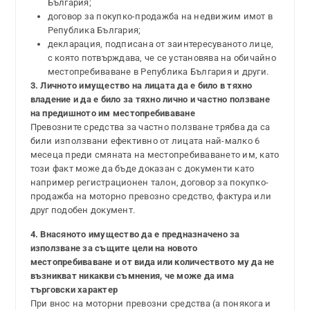
България;
договор за покупко-продажба на недвижим имот в
Република България;
декларация, подписана от заинтересуваното лице,
с която потвърждава, че се установява на обичайно
местопребиваване в Република България и други.
3. Личното имущество на лицата да е било в тяхно
владение и да е било за тяхно лично и частно ползване
на предишното им местопребиваване
Превозните средства за частно ползване трябва да са
били използвани ефективно от лицата най-малко 6
месеца преди смяната на местопребиваването им, като
този факт може да бъде доказан с документи като
например регистрационен талон, договор за покупко-
продажба на моторно превозно средство, фактура или
друг подобен документ.
4. Внасяното имущество да е предназначено за
използване за същите цели на новото
местопребиваване и от вида или количеството му да не
възникват никакви съмнения, че може да има
търговски характер
При внос на моторни превозни средства (а понякога и