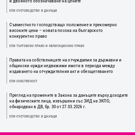
и двойното обозначаване на цените
ЕПИ СЧЕТОВОДСТВО И ДАНЪЦИ
Съвместното господстващо положение и прекомерно
високите цени – новата посока на българското
конкурентно право
ЕПИ ТЪРГОВСКО ПРАВО И ОБЛИГАЦИОННО ПРАВО
Правата на собствениците на отчуждаеми за държавни и
общински нужди недвижими имоти в периода между
издаването на отчуждителния акт и обезщетяването
ЕПИ СОБСТВЕНОСТ
Преглед на промените в Закона за данъците върху доходите
на физическите лица, извършени със ЗИД на ЗКПО,
обнародван в ДВ, бр. 30 от 27.03.2026 г.
ЕПИ СЧЕТОВОДСТВО И ДАНЪЦИ