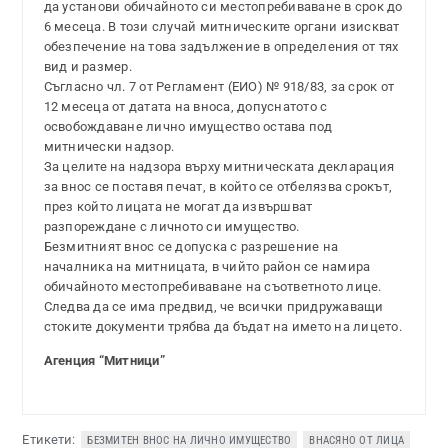
да установи обичайното си местопребиваване в срок до
6 месеца. В този случай митническите органи изискват
обезпечение на това задължение в определения от тях
вид и размер.
Съгласно чл. 7 от Регламент (ЕИО) № 918/83, за срок от
12 месеца от датата на вноса, допуснатото с
освобождаване лично имущество остава под
митнически надзор.
За целите на надзора върху митническата декларация
за внос се поставя печат, в който се отбелязва срокът,
през който лицата не могат да извършват
разпореждане с личното си имущество.
Безмитният внос се допуска с разрешение на
началника на митницата, в чийто район се намира
обичайното местопребиваване на съответното лице.
Следва да се има предвид, че всички придружаващи
стоките документи трябва да бъдат на името на лицето.
Агенция “Митници”
Етикети:
БЕЗМИТЕН ВНОС НА ЛИЧНО ИМУЩЕСТВО
ВНАСЯНО ОТ ЛИЦА