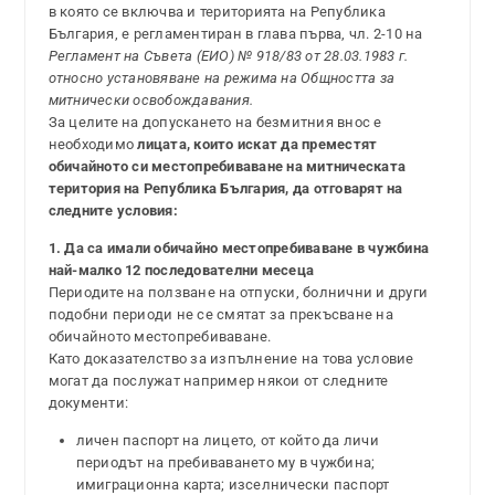
в която се включва и територията на Република
България, е регламентиран в глава първа, чл. 2-10 на
Регламент на Съвета (ЕИО) № 918/83 от 28.03.1983 г.
относно установяване на режима на Общността за
митнически освобождавания.
За целите на допускането на безмитния внос е
необходимо
лицата, които искат да преместят
обичайното си местопребиваване на митническата
територия на Република България, да отговарят на
следните условия:
1. Да са имали обичайно местопребиваване в чужбина
най-малко 12 последователни месеца
Периодите на ползване на отпуски, болнични и други
подобни периоди не се смятат за прекъсване на
обичайното местопребиваване.
Като доказателство за изпълнение на това условие
могат да послужат например някои от следните
документи:
личен паспорт на лицето, от който да личи
периодът на пребиваването му в чужбина;
имиграционна карта; изселнически паспорт