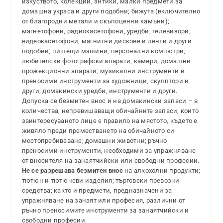
изкуството, колекции, антики, малки предмети за
домашна украса и други подобни; бижута (включително
от благородни метали и скъпоценни камъни);
магнетофони, радиокасетофони, уредби, телевизори,
видеокасетофони, магнитни дискове и ленти и други
подобни; пишещи машини, персонални компютри,
любителски фотографски апарати, камери, домашни
прожекционни апарати; музикални инструменти и
преносими инструменти за художници, скулптори и
други; домакински уредби, инструменти и други.
Допуска се безмитен внос и на домакински запаси – в
количества, непревишаващи обичайните запаси, които
заинтересуваното лице е правило на мястото, където е
живяло преди преместването на обичайното си
местопребиваване; домашни животни; ръчно
преносими инструменти, необходими за упражняване
от вносителя на занаятчийски или свободни професии.
Не се разрешава безмитен внос
на алкохолни продукти;
тютюн и тютюневи изделия; търговски превозни
средства; както и предмети, предназначени за
упражняване на занаят или професия, различни от
ръчно преносимите инструменти за занаятчийски и
свободни професии.