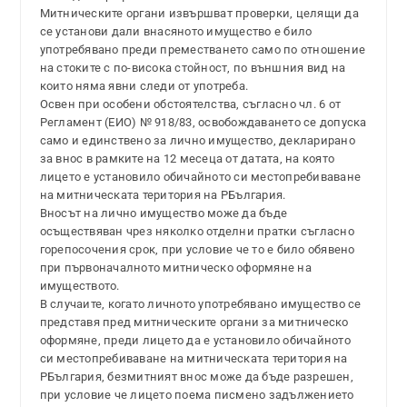
Митническите органи извършват проверки, целящи да
се установи дали внасяното имущество е било
употребявано преди преместването само по отношение
на стоките с по-висока стойност, по външния вид на
които няма явни следи от употреба.
Освен при особени обстоятелства, съгласно чл. 6 от
Регламент (ЕИО) № 918/83, освобождаването се допуска
само и единствено за лично имущество, декларирано
за внос в рамките на 12 месеца от датата, на която
лицето е установило обичайното си местопребиваване
на митническата територия на РБългария.
Вносът на лично имущество може да бъде
осъществяван чрез няколко отделни пратки съгласно
горепосочения срок, при условие че то е било обявено
при първоначалното митническо оформяне на
имуществото.
В случаите, когато личното употребявано имущество се
представя пред митническите органи за митническо
оформяне, преди лицето да е установило обичайното
си местопребиваване на митническата територия на
РБългария, безмитният внос може да бъде разрешен,
при условие че лицето поема писмено задължението