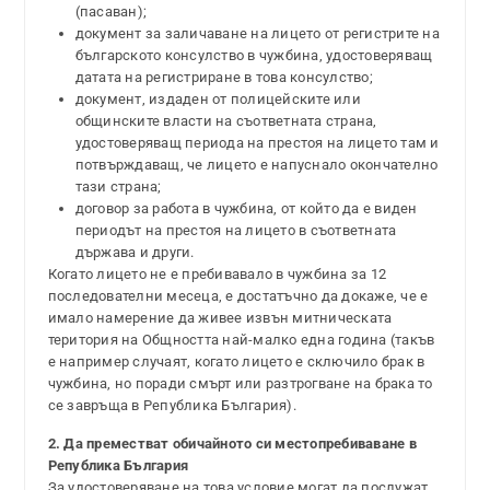
(пасаван);
документ за заличаване на лицето от регистрите на
българското консулство в чужбина, удостоверяващ
датата на регистриране в това консулство;
документ, издаден от полицейските или
общинските власти на съответната страна,
удостоверяващ периода на престоя на лицето там и
потвърждаващ, че лицето е напуснало окончателно
тази страна;
договор за работа в чужбина, от който да е виден
периодът на престоя на лицето в съответната
държава и други.
Когато лицето не е пребивавало в чужбина за 12
последователни месеца, е достатъчно да докаже, че е
имало намерение да живее извън митническата
територия на Общността най-малко една година (такъв
е например случаят, когато лицето е сключило брак в
чужбина, но поради смърт или разтрогване на брака то
се завръща в Република България).
2. Да преместват обичайното си местопребиваване в
Република България
За удостоверяване на това условие могат да послужат