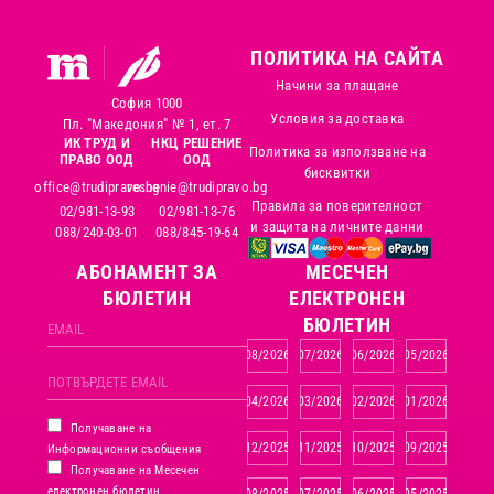
ПОЛИТИКА НА САЙТА
Начини за плащане
София 1000
Условия за доставка
Пл. "Македония" № 1, ет. 7
ИК ТРУД И
НКЦ РЕШЕНИЕ
Политика за използване на
ПРАВО ООД
ООД
бисквитки
office@trudipravo.bg
reshenie@trudipravo.bg
Правила за поверителност
02/981-13-93
02/981-13-76
и защита на личните данни
088/240-03-01
088/845-19-64
АБОНАМЕНТ ЗА
MЕСЕЧЕН
БЮЛЕТИН
ЕЛЕКТРОНЕН
БЮЛЕТИН
08/2026
07/2026
06/2026
05/2026
04/2026
03/2026
02/2026
01/2026
Получаване на
12/2025
11/2025
10/2025
09/2025
Информационни съобщения
Получаване на Месечен
електронен бюлетин