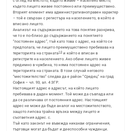
с оглед на мястото, където живее – населено място,
където лицето живее постоянно или преимуществено.
Вторият елемент има административноправен характер
– той е свързан с регистъра на населението, в който е
вписано лицето.
Анализът на съдържанието на това понятие разкрива,
че то е по-близо до съдържанието на понятието
“постоянен адрес”, тъй като това с адрес, на който се
предполага, че лицето преимуществено пребивава на
10
територията на страната
и който е вписан в
регистрите на населението. Ако обаче лицето живее
предимно в чужбина, то няма постоянен адрес на
територията на страната. В този случай неговото
“местожителство” следва да е район “Средец” на град
София – чл. 93, ал. 4 ЗГР.
Настоящият адрес е адресът, на който лицето
пребивава в даден момент. Той може да съвпада или
да се различава от постоянния адрес. Настоящият
адрес не може да бъде аналог на местожителството,
защото липсва трайна връзка между лицето и
съответния адрес. с.
Тъй като законът не въвежда никакви ограничения,
търговци могат да бъдат и дееспособни чужденци.