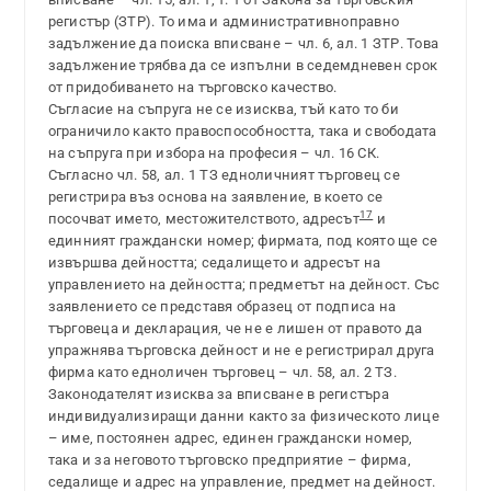
регистър (ЗТР). То има и административноправно
задължение да поиска вписване – чл. 6, ал. 1 ЗТР. Това
задължение трябва да се изпълни в седемдневен срок
от придобиването на търговско качество.
Съгласие на съпруга не се изисква, тъй като то би
ограничило както правоспособността, така и свободата
на съпруга при избора на професия – чл. 16 СК.
Съгласно чл. 58, ал. 1 ТЗ едноличният търговец се
регистрира въз основа на заявление, в което се
17
посочват името, местожителството, адресът
и
единният граждански номер; фирмата, под която ще се
извършва дейността; седалището и адресът на
управлението на дейността; предметът на дейност. Със
заявлението се представя образец от подписа на
търговеца и декларация, че не е лишен от правото да
упражнява търговска дейност и не е регистрирал друга
фирма като едноличен търговец – чл. 58, ал. 2 ТЗ.
Законодателят изисква за вписване в регистъра
индивидуализиращи данни както за физическото лице
– име, постоянен адрес, единен граждански номер,
така и за неговото търговско предприятие – фирма,
седалище и адрес на управление, предмет на дейност.