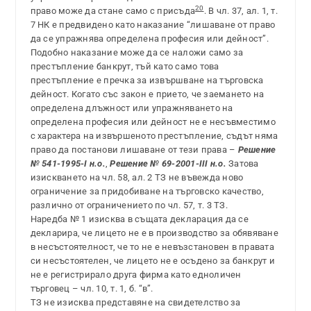
20
право може да стане само с присъда
. В чл. 37, ал. 1, т.
7 НК е предвидено като наказание “лишаване от право
да се упражнява определена професия или дейност”.
Подобно наказание може да се наложи само за
престъпление банкрут, тъй като само това
престъпление е пречка за извършване на търговска
дейност. Когато със закон е прието, че заемането на
определена длъжност или упражняването на
определена професия или дейност не е несъвместимо
с характера на извършеното престъпление, съдът няма
право да постанови лишаване от тези права –
Решение
№ 541-1995-I н.о.
,
Решение № 69-2001-III н.о.
Затова
изискването на чл. 58, ал. 2 ТЗ не въвежда ново
ограничение за придобиване на търговско качество,
различно от ограничението по чл. 57, т. 3 ТЗ.
Наредба № 1 изисква в същата декларация да се
декларира, че лицето не е в производство за обявяване
в несъстоятелност, че то не е невъзстановен в правата
си несъстоятелен, че лицето не е осъдено за банкрут и
не е регистрирало друга фирма като едноличен
търговец – чл. 10, т. 1, б. “в”.
ТЗ не изисква представяне на свидетелство за