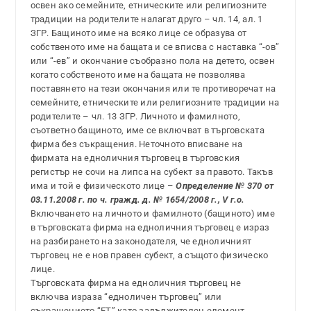
освен ако семейните, етническите или религиозните
традиции на родителите налагат друго – чл. 14, ал. 1
ЗГР. Бащиното име на всяко лице се образува от
собственото име на бащата и се вписва с наставка “-ов”
или “-ев” и окончание съобразно пола на детето, освен
когато собственото име на бащата не позволява
поставянето на тези окончания или те противоречат на
семейните, етническите или религиозните традиции на
родителите – чл. 13 ЗГР. Личното и фамилното,
съответно бащиното, име се включват в търговската
фирма без съкращения. Неточното вписване на
фирмата на едноличния търговец в търговския
регистър не сочи на липса на субект за правото. Такъв
има и той е физическото лице –
Определение № 370 от
03.11.2008 г. по ч. гражд. д. № 1654/2008 г., V г.о.
Включването на личното и фамилното (бащиното) име
в търговската фирма на едноличния търговец е израз
на разбирането на законодателя, че едноличният
търговец не е нов правен субект, а същото физическо
лице.
Търговската фирма на едноличния търговец не
включва израза “едноличен търговец” или
съкращението “ЕТ” като задължителен елемент.