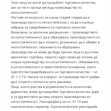
Тези лица не могат да придобият търговско качество,
ако за тях е налице висящо производство по
несъстоятелност.
Поставя се въпросът на какъв стадий следва да е
производството по несъстоятелност, за да е налице
забрана за придобиване на търговско качество.
Възможни са различни разрешения – производството
по несъстоятелност да е образувано, производството по
несъстоятелност да е открито, длъжникът да е обявен в
несъстоятелност. Наличието на образувано
производство не може да бъде пречка лицето да стане
едноличен търговец, защото съдът може да откаже да
открие производство по несъстоятелност. Обявяването
в несъстоятелност е самостоятелно основание, което
препятства придобиването на търговско качество – чл.
57, т. 2 ТЗ. Налага се изводът, че производството трябва
да е открито с влязло в сила решение.
Лице, което участва в управлението на капиталово
дружество, може да придобие търговско качество, дори
и за дружеството да има открито производство по
несъстоятелност. Разпоредбата на чл. 57 ТЗ има
ограничителен характер. Ограничителните разпоредби