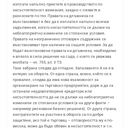
изплати напълно приетите в производството по
несъстоятелност вземания, заедно с лихвите и
разноските по тях. Правата на длъжника се
възстановяват и без да е изплатил напълно всички
задължения, когато несъстоятелността се дължи на
неблагоприятно изменили се стопански условия.
Правата на неограничено отговорен съдружник се
възстановяват при наличие на същите условия. За да
бъдат възстановени правата на длъжника, необходимо
е влязло в сила решение на съда, с което се уважава
молбата – чл. 755, ал. 3 ТЗ.
Тази забрана следва да отпадне. Запазването й не е в
интерес на оборота. От една страна, всеки, който се е
провалил, следва да има нова възможност за
организиране на търговско предприятие, дори и да са
останали неудовлетворени кредитори или
несъстоятелността да не се дължи на неблагоприятно
изменили се стопански условия (а на други факти –
например рисковани бизнес решения). От друга страна,
контрагентите на участник в оборота са по-добре
защитени, ако той е търговец – отговорността му е по-
висока, може да бъде обявен в несъстоятелност и т.н.