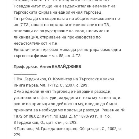
Псевдонимът също не е задължителен елемент на
търговската фирма на едноличния търговец.
Тя трябва да отговаря както на общите изисквания по
чл. 7 ТЗ, така и на останалите изисквания по ТЗ,
отнасящи се за учредяване на клон, наличие на
ликвидация, откриване на производство по
несъстоятелност и т.н.
Едноличният търговец може да регистрира само една
търговска фирма – чл. 58, ал. 4 ТЗ.
Проф. д.ю.н. Ангел КАЛАЙДЖИЕВ
____________
1 Вж. Герджиков, О. Коментар на Търговския закон.
Книга първа. Чл. 1-112. С., 2007, с. 293.
2 Ако едноличният търговец е направил разходи,
установени с фактури, издадени в това му качество, и
ако те са присъщи за дейността му, следва да бъдат
признати за необходимо присъщи разходи ­ Решение №
1872 от 08.02.1994 г. по адм. д. № 1873/93 г., III г.о.
3 Герджиков, О., цит. съч., с. 293.
4 Павлова, М. Гражданско право. Обща част. С., 2002, с.
279.