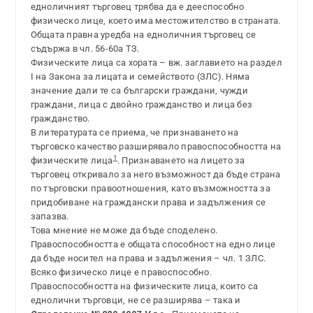
едноличният търговец трябва да е дееспособно
физическо лице, което има местожителство в страната.
Общата правна уредба на едноличния търговец се
съдържа в чл. 56-60а ТЗ.
Физическите лица са хората – вж. заглавието на раздел
I на Закона за лицата и семейството (ЗЛС). Няма
значение дали те са български граждани, чужди
граждани, лица с двойно гражданство и лица без
гражданство.
В литературата се приема, че признаването на
търговско качество разширявало правоспособността на
1
физическите лица
. Признаването на лицето за
търговец откривало за него възможност да бъде страна
по търговски правоотношения, като възможността за
придобиване на граждански права и задължения се
запазва.
Това мнение не може да бъде споделено.
Правоспособността е общата способност на едно лице
да бъде носител на права и задължения – чл. 1 ЗЛС.
Всяко физическо лице е правоспособно.
Правоспособността на физическите лица, които са
еднолични търговци, не се разширява – така и