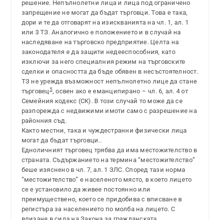
решение. Непълнолетни лица и лица под ограничено
запрещение не могат да бъдат търговци. Това е така,
дори и те да отговарят на изискванията на чл. 1, ал. 1
или 3 ТЗ. Аналогично е положението и в случай на
наследяване на търговско предприятие. Целта на
законодателя е да защити недееспособния, като
изключи за него специалния режим на търговските
сделки и опасността да бъде обявен в несъстоятелност.
ТЗ не урежда възможност непълнолетно лице да стане
5
търговец
, освен ако е еманципирано – чл. 6, ал. 4 от
Семейния кодекс (СК). В този случай то може да се
разпорежда с недвижими имоти само с разрешение на
районния съд.
Както местни, така и чуждестранни физически лица
могат да бъдат търговци..
Едноличният търговец трябва да има местожителство в
страната. Съдържанието на термина “местожителство”
беше изяснено в чл. 7, ал. 1 ЗЛС. Според тази норма
“местожителство” е населеното място, в което лицето
се е установило да живее постоянно или
преимуществено, което се придобива с вписване в
регистъра за населението по молба на лицето. С
влизане в сила на Закона за гражданската