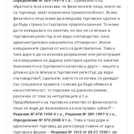
Определение № 389-1997-V г.о.
. Приемането на
обратната теза означава, че физическите лица, които не
са търговци, имат ограничена правоспособност. Всяко
физическо лице може да извършва търговски сделки и
да бъде страна по търговски правоотношения. То може
да ги извършва и по занятие, но ако не се впише в
търговския регистър и не води счетоводство, носи
административно-наказателна отговорност. Иначе
извършените сделки от него са действителни. Това е
така дори и да се изисква разрешение или регистрация
за извършване на дадена категория сделка по занятие.
Значението на търговското качество е друго – лицето е
длъжно да се впише в търговския регистър; да води
2
счетоводство
; сделките, които то сключва, се уреждат
със специални правила; то може да бъде обявено в
несъстоятелност, то подлежи на данъчен режим,
различен от този за нетърговците и т.н.
Придобиването на търговско качество от физическото
3
лице не води до възникване на нов правен субект
–
Решение № 478-1994-V г.о., Решение № 389-1997-V г.о.,
Определение № 370-2008-V г.о..
Това е така дори и
едноличният търговец да регистрира повече от една
търговски фирми –
Решение № 1012 от 03.07.1995 г. по