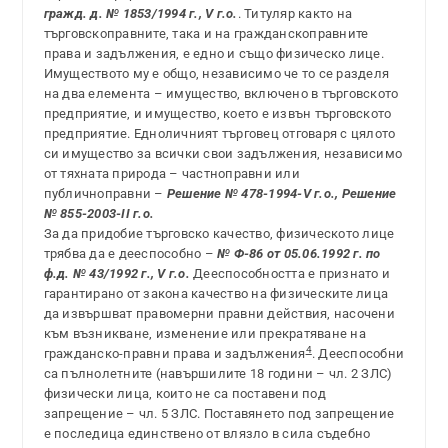
гражд. д. № 1853/1994 г., V г.о.
. Титуляр както на
търговскоправните, така и на гражданскоправните
права и задължения, е едно и също физическо лице.
Имуществото му е общо, независимо че то се разделя
на два елемента – имущество, включено в търговското
предприятие, и имущество, което е извън търговското
предприятие. Едноличният търговец отговаря с цялото
си имущество за всички свои задължения, независимо
от тяхната природа – частноправни или
публичноправни –
Решение № 478-1994-V г.о., Решение
№ 855-2003-II г.о.
За да придобие търговско качество, физическото лице
трябва да е дееспособно –
№ Ф-86 от 05.06.1992 г. по
ф.д. № 43/1992 г., V г.о.
Дееспособността е признато и
гарантирано от закона качество на физическите лица
да извършват правомерни правни действия, насочени
към възникване, изменение или прекратяване на
4
гражданско-правни права и задължения
. Дееспособни
са пълнолетните (навършилите 18 години – чл. 2 ЗЛС)
физически лица, които не са поставени под
запрещение – чл. 5 ЗЛС. Поставянето под запрещение
е последица единствено от влязло в сила съдебно