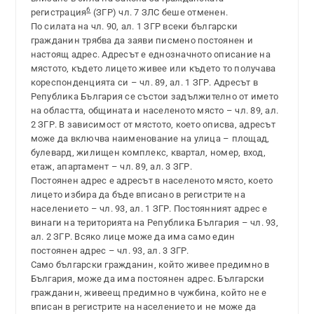
6
регистрация
(ЗГР) чл. 7 ЗЛС беше отменен.
По силата на чл. 90, ал. 1 ЗГР всеки български
гражданин трябва да заяви писмено постоянен и
настоящ адрес. Адресът е еднозначното описание на
мястото, където лицето живее или където то получава
кореспонденцията си – чл. 89, ал. 1 ЗГР. Адресът в
Република България се състои задължително от името
на областта, общината и населеното място – чл. 89, ал.
2 ЗГР. В зависимост от мястото, което описва, адресът
може да включва наименование на улица – площад,
булевард, жилищен комплекс, квартал, номер, вход,
етаж, апартамент – чл. 89, ал. 3 ЗГР.
Постоянен адрес е адресът в населеното място, което
лицето избира да бъде вписано в регистрите на
населението – чл. 93, ал. 1 ЗГР. Постоянният адрес е
винаги на територията на Република България – чл. 93,
ал. 2 ЗГР. Всяко лице може да има само един
постоянен адрес – чл. 93, ал. 3 ЗГР.
Само български гражданин, който живее предимно в
България, може да има постоянен адрес. Български
гражданин, живеещ предимно в чужбина, който не е
вписан в регистрите на населението и не може да