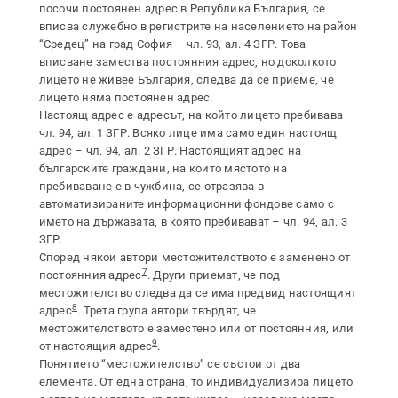
посочи постоянен адрес в Република България, се
вписва служебно в регистрите на населението на район
“Средец” на град София – чл. 93, ал. 4 ЗГР. Това
вписване замества постоянния адрес, но доколкото
лицето не живее България, следва да се приеме, че
лицето няма постоянен адрес.
Настоящ адрес е адресът, на който лицето пребивава –
чл. 94, ал. 1 ЗГР. Всяко лице има само един настоящ
адрес – чл. 94, ал. 2 ЗГР. Настоящият адрес на
българските граждани, на които мястото на
пребиваване е в чужбина, се отразява в
автоматизираните информационни фондове само с
името на държавата, в която пребивават – чл. 94, ал. 3
ЗГР.
Според някои автори местожителството е заменено от
7
постоянния адрес
. Други приемат, че под
местожителство следва да се има предвид настоящият
8
адрес
. Трета група автори твърдят, че
местожителството е заместено или от постоянния, или
9
от настоящия адрес
.
Понятието “местожителство” се състои от два
елемента. От една страна, то индивидуализира лицето