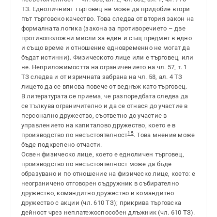
ТЗ. Едноличният търговец не може да придобие втори
път търговско качество. Това следва от втория закон на
формалната логика (закона за противоречието – две
противоположни мисли за един и същ предмет в едно
и също време и отношение едновременно не могат да
бъдат истинни). Физическото лице или е търговец, или
не. Неприложимостта на ограничението на чл. 57, т. 1
ТЗ следва и от изричната забрана на чл. 58, ал. 4 ТЗ
лицето да се вписва повече от веднъж като търговец.
В литературата се приема, че разпоредбата следва да
се тълкува ограничително и да се отнася до участие в
персонално дружество, съответно до участие в
управлението на капиталово дружество, което е в
15
производство по несъстоятелност
. Това мнение може
бъде подкрепено отчасти.
Освен физическо лице, което е едноличен търговец,
производство по несъстоятелност може да бъде
образувано и по отношение на физическо лице, което: е
неограничено отговорен съдружник в събирателно
дружество, командитно дружество и командитно
дружество с акции (чл. 610 ТЗ); прикрива търговска
дейност чрез неплатежоспособен длъжник (чл. 610 ТЗ).