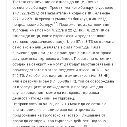
Третото ограничение се отнася до лице, което е
осъдено за банкрут. Престъплението банкрут е уредено
в чл. 227в-227д от Наказателния кодекс (НК). Членове
227в и 227г НК уреждат умишлен банкрут, а чл. 227д –
16
непредпазлив банкрут
. Приложение за едноличния
търговец имат само чл. 227в и 227д НК (чл. 227г НК се
отнася до лица, които управляват и представляват
търговец-юридическо лице). Член 57, т. 3 ТЗ се прилага
само ако е налице влязла в сила присъда. Няма
значение дали лицето с присъдата е лишено от право
да упражнява търговска дейност. Правата на длъжник,
осъден за банкрут, не могат да бъдат възстановявани в
производството по глава петдесет и първа на ТЗ – чл.
749 ТЗ. Ако обаче осъденият е амнистиран (чл. 83 НК)
или е реабилитиран (чл. 85-88а НК), той се освобождава
от последиците на осъждането. В последните два
случая осъденият може да извършва търговска
дейност като едноличен търговец.
От правилото на чл. 58, ал. 2 ТЗ може да се остане с
впечатление, че е налице още една пречка за
придобиване на търговско качество – лишаване от
право да се упражнява търговска дейност. Подобно
заключение е погрешно (вж. по-долу т. 3).