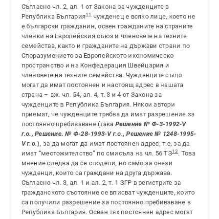
Съгласно чл. 2, ал. 1 от Закона за чужденците в
11
Република България
чужденец е всяко лице, което не
е български гражданин, освен гражданите на страните
членки на Европейския съюз и членовете на техните
семейства, както и гражданите на държави страни по
Споразумението за Европейското икономическо
пространство и на Конфедерация Швейцария и
членовете на техните семейства. Чужденците също
могат да имат постоянен и настоящ адрес в нашата
страна – вж. чл. 54, ал. 4, т. 3 и 4 от Закона за
чужденците в Република България. Някои автори
приемат, че чужденците трябва да имат разрешение за
постоянно пребиваване (така
Решение № Ф-3-1992-V
г.о., Решение. № Ф-28-1993-V г.о., Решение № 1248-1995-
V г.о.
), за да могат да имат постоянен адрес, т.е. за да
12
имат “местожителство” по смисъла на чл. 56 ТЗ
. Това
мнение следва да се сподели, но само за онези
чужденци, които са граждани на друга държава.
Съгласно чл. 3, ал. 1 и ал. 2, т. 1 ЗГР в регистрите за
гражданското състояние се вписват чужденците, които
са получили разрешение за постоянно пребиваване в
Република България. Освен тях постоянен адрес могат