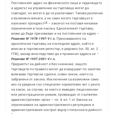
Постоянният адрес на физическото лице и седалището
и адресът на управление на търговеца могат да
съвпадат, но могат и да се различават. Такова различие
е възможно винаги, а не само когато търговецът е
18
назначил прокурист
– законът не поставя никакви
ограничения в тази насока. Едноличният търговец
може да бъде призоваван и на постоянния си адрес –
Решение № 1978-1997-V г.о.
Призоваването на
едноличния търговец на последния адрес, който е
вписан в търговския регистър, е редовно (чл. 50, ал. 2
ГПК), макар впоследствие да е променил адреса си –
Решение № 1997-2001-V г.о.
Предметът на дейност е без значение, защото
търговците по правило могат да извършват по занятие
всякакви търговски сделки, освен онези, които са
забранени от закона. Изключения са възможни само
ако са уредени със специален нормативен акт с ранга
на закон, за случаи, за които е въведен лицензионен
или регистрационен режим, провеждан от съответен
административен орган – чл. 4, ал. 1 от Закона за
ограничаване на административното регулиране и
административния контрол върху стопанската дейност.