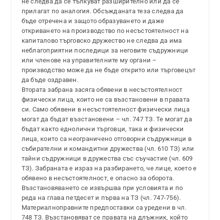
не следва да се тълкуват разширително или да се
прилагат по аналогия. Обсъжданата теза следва да
бъде отречена и защото образуването и даже
откриването на производство по несъстоятелност на
капиталово търговско дружество не следва да има
неблагоприятни последици за неговите съдружници
или членове на управителните му органи –
производство може да не бъде открито или търговецът
да бъде оздравен.
Втората забрана засяга обявени в несъстоятелност
физически лица, които не са възстановени в правата
си. Само обявени в несъстоятелност физически лица
могат да бъдат възстановени – чл. 747 ТЗ. Те могат да
бъдат както еднолични търговци, така и физически
лица, които са неограничено отговорни съдружници в
събирателни и командитни дружества (чл. 610 ТЗ) или
тайни съдружници в дружества със съучастие (чл. 609
ТЗ). Забраната е израз на разбирането, че лице, което е
обявено в несъстоятелност, е опасно за оборота.
Възстановяването се извършва при условията и по
реда на глава петдесет и първа на ТЗ (чл. 747-756).
Материалноправните предпоставки са уредени в чл.
748 ТЗ. Възстановяват се правата на длъжник, който