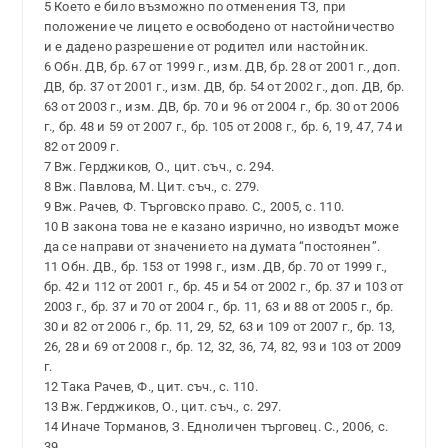
5 Което е било възможно по отменения ТЗ, при
положение че лицето е освободено от настойничество
и е дадено разрешение от родител или настойник.
6 Обн. ДВ, бр. 67 от 1999 г., изм. ДВ, бр. 28 от 2001 г., доп.
ДВ, бр. 37 от 2001 г., изм. ДВ, бр. 54 от 2002 г., доп. ДВ, бр.
63 от 2003 г., изм. ДВ, бр. 70 и 96 от 2004 г., бр. 30 от 2006
г., бр. 48 и 59 от 2007 г., бр. 105 от 2008 г., бр. 6, 19, 47, 74 и
82 от 2009 г.
7 Вж. Герджиков, О., цит. съч., с. 294.
8 Вж. Павлова, М. Цит. съч., с. 279.
9 Вж. Рачев, Ф. Търговско право. С., 2005, с. 110.
10 В закона това не е казано изрично, но изводът може
да се направи от значението на думата “постоянен”.
11 Обн. ДВ., бр. 153 от 1998 г., изм. ДВ, бр. 70 от 1999 г.,
бр. 42 и 112 от 2001 г., бр. 45 и 54 от 2002 г., бр. 37 и 103 от
2003 г., бр. 37 и 70 от 2004 г., бр. 11, 63 и 88 от 2005 г., бр.
30 и 82 от 2006 г., бр. 11, 29, 52, 63 и 109 от 2007 г., бр. 13,
26, 28 и 69 от 2008 г., бр. 12, 32, 36, 74, 82, 93 и 103 от 2009
г.
12 Така Рачев, Ф., цит. съч., с. 110.
13 Вж. Герджиков, О., цит. съч., с. 297.
14 Иначе Торманов, З. Едноличен търговец. С., 2006, с.
39.