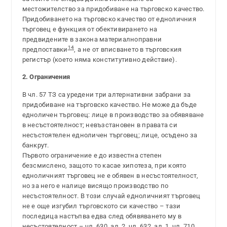
местожителство за придобиване на търговско качество.
Придобиването на търговско качество от едноличния
търговец е функция от обективирането на
предвидените в закона материалноправни
14
предпоставки
, а не от вписването в търговския
регистър (което няма конститутивно действие).
2. Ограничения
В чл. 57 ТЗ са уредени три алтернативни забрани за
придобиване на търговско качество. Не може да бъде
едноличен търговец: лице в производство за обявяване
в несъстоятелност; невъзстановен в правата си
несъстоятелен едноличен търговец; лице, осъдено за
банкрут.
Първото ограничение е до известна степен
безсмислено, защото то касае хипотеза, при която
едноличният търговец не е обявен в несъстоятелност,
но за него е налице висящо производство по
несъстоятелност. В този случай едноличният търговец
не е още изгубил търговското си качество – тази
последица настъпва едва след обявяването му в
несъстоятелност – чл. 630, ал. 2, чл. 632, ал. 1, чл. 710