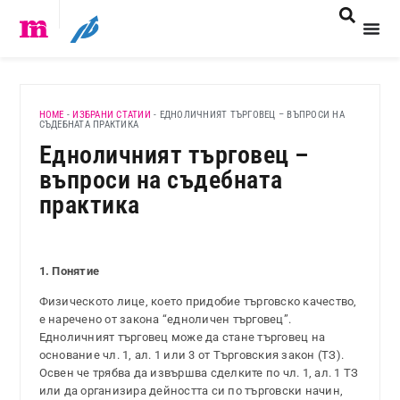
HOME
-
ИЗБРАНИ СТАТИИ
-
ЕДНОЛИЧНИЯТ ТЪРГОВЕЦ – ВЪПРОСИ НА
СЪДЕБНАТА ПРАКТИКА
Едноличният търговец –
въпроси на съдебната
практика
1. Понятие
Физическото лице, което придобие търговско качество,
е наречено от закона “едноличен търговец”.
Едноличният търговец може да стане търговец на
основание чл. 1, ал. 1 или 3 от Търговския закон (ТЗ).
Освен че трябва да извършва сделките по чл. 1, ал. 1 ТЗ
или да организира дейността си по търговски начин,