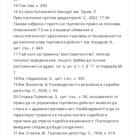
15 Пак там, с. 300.
16 За престъплението банкрут вж. Груев, Л.
Престъпления против кредиторите. С., 2002, 77-96.
Такава забрана старото ни търговско право не познава.
Отмененият ТЗ не е лишавал обявения в
несъстоятелност едноличен търговец от възможността
да започне нова търговска дейност ­ вж. Кацаров. К.,
цит. съч., с. 845.
17 Тъй като за термина “местожителство” липсва
легално определение, лицето трябва да посочи
постоянния си адрес ­ чл. 6, ал. 2, т. 1, б. “г” от Наредба №
1.
18 Вж. Герджиков, О., цит. съч., с. 302.
19 Вж. Велинов, В. Ръководство по вписване в съдебен
регистър. С., 2004, с. 90.
20 Според Торманов, З., цит. съч., с. 38, лишаването от
право да се упражнява търговска дейност можело да
стане и с административен акт. Необходимостта да се
гарантират правата на лицата налага съдебната
практика да отрича подобна възможност. Последното
виждане следва да бъде споделено.
21 Вж. Сталев, Ж. Търговски регистър. С., 1994, с. 314.