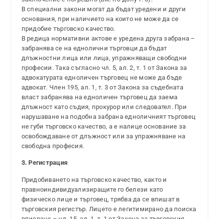
В специални закони могат да бъдат уредени и други
основания, при наличието на които не може да се
придобие търговско качество.
В редица нормативни актове е уредена друга забрана –
забранява се на еднолични търговци да бъдат
длъжностни лица или лица, упражняващи свободни
професии. Така съгласно чл. 5, ал. 2, т. 1 от Закона за
адвокатурата едноличен търговец не може да бъде
адвокат. Член 195, ал. 1, т. 3 от Закона за съдебната
власт забранява на едноличен търговец да заема
длъжност като съдия, прокурор или следовател. При
нарушаване на подобна забрана едноличният търговец
не губи търговско качество, а е налице основание за
освобождаване от длъжност или за упражняване на
свободна професия.
3. Регистрация
Придобиването на търговско качество, както и
правноиндивидуализиращите го белези като
физическо лице и търговец, трябва да се впишат в
търговския регистър. Лицето е легитимирано да поиска
вписване – чл. 15, ал. 1, т. 1 от Закона за търговския