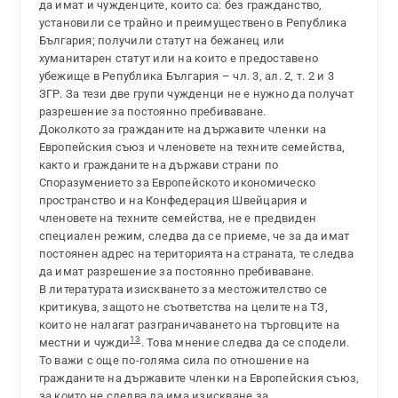
да имат и чужденците, които са: без гражданство,
установили се трайно и преимуществено в Република
България; получили статут на бежанец или
хуманитарен статут или на които е предоставено
убежище в Република България – чл. 3, ал. 2, т. 2 и 3
ЗГР. За тези две групи чужденци не е нужно да получат
разрешение за постоянно пребиваване.
Доколкото за гражданите на държавите членки на
Европейския съюз и членовете на техните семейства,
както и гражданите на държави страни по
Споразумението за Европейското икономическо
пространство и на Конфедерация Швейцария и
членовете на техните семейства, не е предвиден
специален режим, следва да се приеме, че за да имат
постоянен адрес на територията на страната, те следва
да имат разрешение за постоянно пребиваване.
В литературата изискването за местожителство се
критикува, защото не съответства на целите на ТЗ,
които не налагат разграничаването на търговците на
13
местни и чужди
. Това мнение следва да се сподели.
То важи с още по-голяма сила по отношение на
гражданите на държавите членки на Европейския съюз,
за които не следва да има изискване за