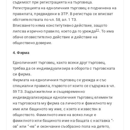
съдимост при регистрацията на търговеца.
Регистрацията на едноличния търговец е подчинена на
правилата, предвидени в ЗТР. В регистъра се вписват
обстоятелствата по чл. 58, ал. 1 ТЗ.
Вписването няма конститутивно действие, защото
21
липсва изрично правило, което да го урежда
. То има
обаче оповестително действие и действие на
обществено доверие.
4. Фирма
Едноличният търговец, както всеки друг търговец,
трябва да се индивидуализира в оборота с търговската
си фирма.
Фирмата на едноличния търговец се урежда и със
специални правила, първото от които се съдържа в чл.
59 ТЗ. Задължителни и същевременно
индивидуализиращи едноличния търговец елементи
на търговската му фирма са личното и фамилното му
име или бащиното му име, с което е известен в
обществото. Фамилното име на всяко лице е
фамилното или бащиното име на бащата с наставка “-
ов” или “-ев” и окончание съобразно пола на детето,