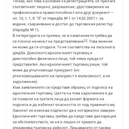
Тогава, ако това е условие за регистрацията, се прилага
съответният лиценз, разрешение, удостоверение за
професионална правоспособност или друг документ –
чл. 10, т. 1, б. “б” от Наредба № 1 от 14.02.2007 г. за
водене, съхраняване и достъп до търговския регистър
(Наредба № 1).
В литературата се приема, че в заявлението трябва да
19
се посочи начинът на представляване
. Това мнение
не може да се сподели. То не съответства на легалната
уредба. Доколкото едноличният търговец е
дееспособно физическо лице, той няма нужда от
представител. Ако едноличният търговец реши, той
може да упълномощи прокурист (но
упълномощаването на прокурист е възможност, а не
задължение).
Към заявлението се представя образец от подписа на
едноличния търговец. Целта на това задължение е да
се позволи на третите лица да узнаят формата на
подписа и да избегнат опасността от под-правянето му.
Законът не изисква подписът да е нотариално заверен.
Едноличният търговец трябва да представи декларация
за обстоятелството, че не е лишен от правото да
упражнява търговска дейност. Лишаването от такова