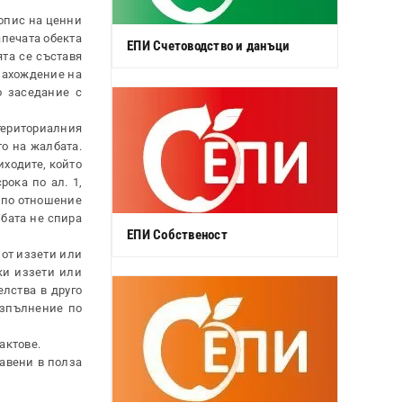
опис на ценни
апечата обекта
ЕПИ Счетоводство и данъци
ята се съставя
онахождение на
о заседание с
териториалния
о на жалбата.
иходите, който
рока по ал. 1,
 по отношение
лбата не спира
ЕПИ Собственост
 от иззети или
ки иззети или
лства в друго
изпълнение по
актове.
тавени в полза