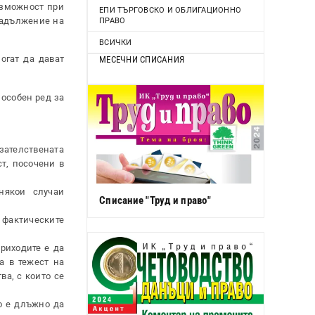
ъзможност при
ЕПИ ТЪРГОВСКО И ОБЛИГАЦИОННО
задължение на
ПРАВО
ВСИЧКИ
огат да дават
МЕСЕЧНИ СПИСАНИЯ
 особен ред за
зателствената
т, посочени в
някои случаи
Списание "Труд и право"
фактическите
риходите е да
а в тежест на
ва, с които се
о е длъжно да