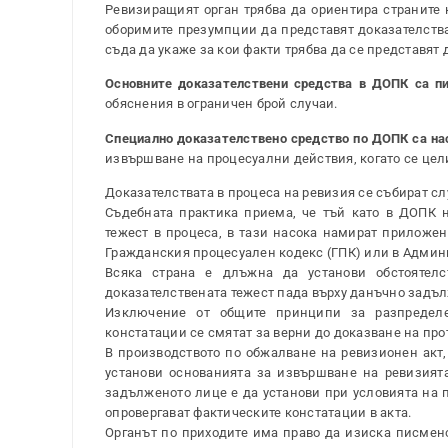
Ревизиращият орган трябва да ориентира страните
оборимите презумпции да представят доказателств
съда да укаже за кои факти трябва да се представят 
Основните доказателствени средства в ДОПК са п
обяснения в ограничен брой случаи.
Специално доказателствено средство по ДОПК са нас
извършване на процесуални действия, когато се цел
Доказателствата в процеса на ревизия се събират сл
Съдебната практика приема, че тъй като в ДОПК 
тежест в процеса, в тази насока намират приложе
Гражданския процесуален кодекс (ГПК) или в Админ
Всяка страна е длъжна да установи обстоятелс
доказателствената тежест пада върху данъчно задълж
Изключение от общите принципи за разпределен
констатации се смятат за верни до доказване на про
В производството по обжалване на ревизионен акт, 
установи основанията за извършване на ревизията
задълженото лице е да установи при условията на п
опровергават фактическите констатации в акта.
Органът по приходите има право да изиска писмено