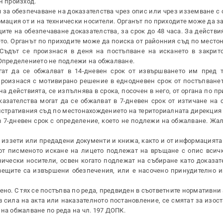
н произход.
за обезпечаване на доказателства чрез опис или чрез изземване с 
рмация от и на технически носители. Органът по приходите може да з
ите на обезпечаване доказателства, за срок до 48 часа. За действи
ето. Органът по приходите може да поиска от районния съд по мест
 Съдът се произнася в деня на постъпване на искането в закрит
 Определението не подлежи на обжалване.
гат да се обжалват в 14-дневен срок от извършването им пред 
произнася с мотивирано решение в еднодневен срок от постъпванет
а действията, се изпълнява в срока, посочен в него, от органа по пр
азателства могат да се обжалват в 7-дневен срок от изтичане на с
истративния съд по местонахождението на териториалната дирекция
в 7-дневен срок с определение, което не подлежи на обжалване. Жа
т иззети или предадени документи и книжа, както и от информацията
 от писменото искане на лицето подлежат на връщане с опис всич
чески носители, освен когато подлежат на събиране като доказате
вещите са извършени обезпечения, или е насочено принудително 
ено. С тях се постъпва по реда, предвиден в съответните нормативни 
в сила на акта или наказателното постановление, се смятат за изос
на обжалване по реда на чл. 197 ДОПК.