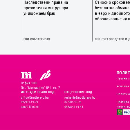
Наследствени права на
Относно сроковет
преживелия съпруг при
безплатна обмяна
унищожаем брак
в евро и двойнот
обозначаване на 
ЕПИ СОБСТВЕНОСТ
ЕПИ СЧЕТОВОДСТВО И 
ПОЛИТ
Начини з
София 1000
Условия 
Пл. "Македония" № 1, ет. 7
ИК ТРУД И ПРАВО ООД
НКЦ РЕШЕНИЕ ООД
Политика
office@trudipravo.bg
reshenie@trudipravo.bg
Правила 
02/981-13-93
02/981-13-76
личните 
088/240-03-01
088/845-19-64