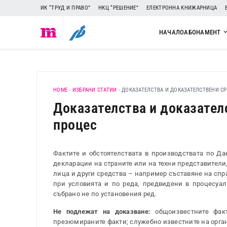
ИК “ТРУД И ПРАВО”
НКЦ “РЕШЕНИЕ”
ЕЛЕКТРОННА КНИЖАРНИЦА
НАЧАЛО
АБОНАМЕНТ
HOME
-
ИЗБРАНИ СТАТИИ
-
ДОКАЗАТЕЛСТВА И ДОКАЗАТЕЛСТВЕНИ С
Доказателства и доказател
процес
Фактите и обстоятелствата в производствата по Да
декларации на страните или на техни представители
лица и други средства – например съставяне на спра
при условията и по реда, предвидени в процесуал
събрано не по установения ред.
Не подлежат на доказване:
общоизвестните факт
презюмираните факти; служебно известните на орган