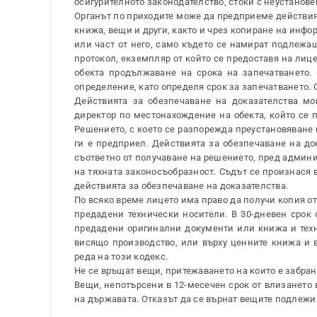
осигурителното законодателство, стоки с неустанове
Органът по приходите може да предприеме действия 
книжа, вещи и други, както и чрез копиране на инфо
или част от него, само където се намират подлежащ
протокол, екземпляр от който се предоставя на лиц
обекта продължаване на срока на запечатването.
определение, като определя срок за запечатването.
Действията за обезпечаване на доказателства мо
директор по местонахождение на обекта, който се 
Решението, с което се разпорежда преустановяване н
ги е предприел. Действията за обезпечаване на док
съответно от получаване на решението, пред админ
на тяхната законосъобразност. Съдът се произнася 
действията за обезпечаване на доказателства.
По всяко време лицето има право да получи копия о
предадени технически носители. В 30-дневен срок
предадени оригинални документи или книжа и техни
висящо производство, или върху ценните книжа и 
реда на този кодекс.
Не се връщат вещи, притежаването на които е забран
Вещи, непотърсени в 12-месечен срок от влизането 
на държавата. Отказът да се върнат вещите подлежи 