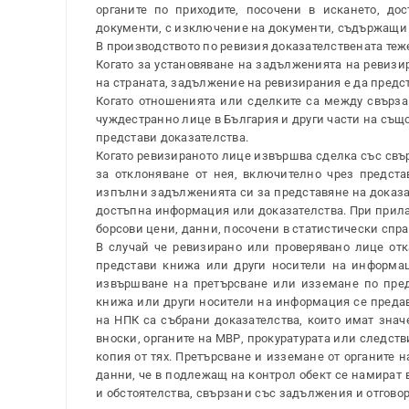
органите по приходите, посочени в искането, до
документи, с изключение на документи, съдържащи 
В производството по ревизия доказателствената теже
Когато за установяване на задълженията на ревизир
на страната, задължение на ревизирания е да предс
Когато отношенията или сделките са между свърза
чуждестранно лице в България и други части на същ
представи доказателства.
Когато ревизираното лице извършва сделка със свър
за отклоняване от нея, включително чрез предста
изпълни задълженията си за представяне на доказат
достъпна информация или доказателства. При прилаг
борсови цени, данни, посочени в статистически сп
В случай че ревизирано или проверявано лице отк
представи книжа или други носители на информаци
извършване на претърсване или изземане по предв
книжа или други носители на информация се предава
на НПК са събрани доказателства, които имат зна
вноски, органите на МВР, прокуратурата или следств
копия от тях. Претърсване и изземане от органите 
данни, че в подлежащ на контрол обект се намират 
и обстоятелства, свързани със задължения и отгово