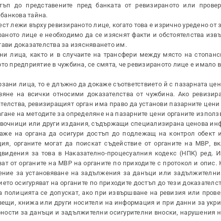
стъп до представените пред банката от ревизираното или прове
банкова тайна.
ст лежи върху ревизираното лице, когато това е изрично уредено от 
аното лице е необходимо да се изяснят факти и обстоятелства извъ
тави доказателства за изясняването им.
ни лица, както и в случаите на трансфери между място на стопанс
ото предприятие в чужбина, се смята, че ревизираното лице е имало
зани лица, то е длъжно да докаже съответствието й с пазарната це
вяне на всички относими доказателства от чужбина. Ако ревизир
елства, ревизиращият орган има право да установи пазарните цени 
ане на методите за определяне на пазарните цени органите използв
равочници или други издания, съдържащи специализирана ценова ин
аже на органа да осигури достъп до подлежащ на контрол обект 
я, органите могат да поискат съдействие от органите на МВР, в
идения за това в Наказателно-процесуалния кодекс (НПК) ред. И
т от органите на МВР на органите по приходите с протокол и опис. 
чение за установяване на задължения за данъци или задължителни
ието осигуряват на органите по приходите достъп до тези доказателс
на полицията се допускат, ако при извършване на ревизия или пров
вещи, книжа или други носители на информация и при данни за укри
рности за данъци и задължителни осигурителни вноски, нарушения н