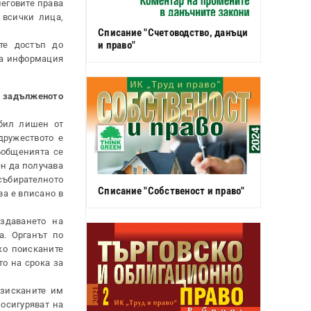
неговите права
 всички лица,
Списание "Счетоводство, данъци
и право"
те достъп до
на информация
о задълженото
 бил лишен от
дружеството е
ъобщенията се
ен да получава
събирателното
Списание "Собственост и право"
ва е вписано в
здаването на
а. Органът по
ко поисканите
о на срока за
изисканите им
осигуряват на