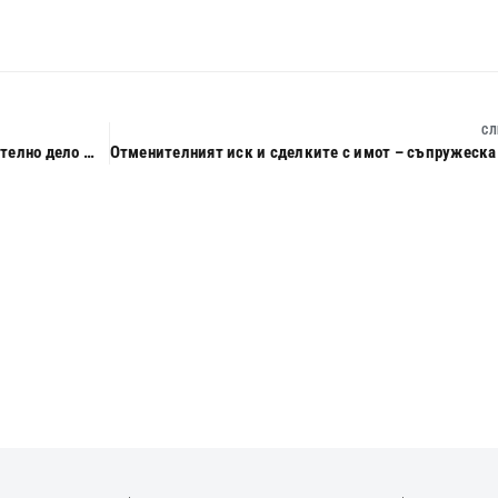
СЛ
Тълкувателно решение № 3 от 03.07.2014 г. по тълкувателно дело № 5/2013 г., ОСК на ВАС