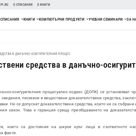
EPI.BG
Е-СПИСАНИЯ
Е-КНИГИ
СПИСАНИЯ
КНИГИ
КОМПЮТЪРНИ ПРОДУКТИ
УЧЕБНИ СЕМИНАРИ
ЗА Н
РЕДСТВА В ДАНЪЧНО-ОСИГУРИТЕЛНИЯ ПРОЦЕС
ствени средства в данъчно-осигури
нъчно-осигурителния процесуален кодекс (ДОПК) се установяват чр
, сведения, писмени и веществени доказателствени средства, заклю
вки. Не се допускат доказателствени средства, които не са събрани
ния закон. Това е гаранция срещу приобщаването на доказателств
и, които са достояние на широк кръг лица в съответното нас
а факти.