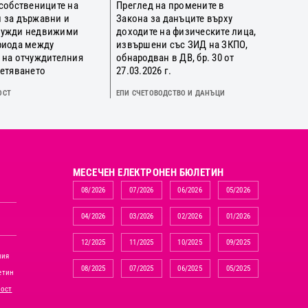
 собствениците на
Преглед на промените в
 за държавни и
Закона за данъците върху
нужди недвижими
доходите на физическите лица,
риода между
извършени със ЗИД на ЗКПО,
 на отчуждителния
обнародван в ДВ, бр. 30 от
щетяването
27.03.2026 г.
ОСТ
ЕПИ СЧЕТОВОДСТВО И ДАНЪЦИ
MЕСЕЧЕН ЕЛЕКТРОНЕН БЮЛЕТИН
08/2026
07/2026
06/2026
05/2026
04/2026
03/2026
02/2026
01/2026
12/2025
11/2025
10/2025
09/2025
ния
08/2025
07/2025
06/2025
05/2025
етин
ност