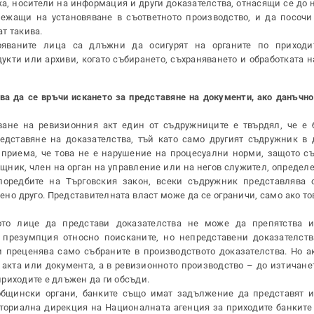
а, носители на информация и други доказателства, отнасящи се до 
лежащи на установяване в съответното производство, и да посочи
т такива.
ряваните лица са длъжни да осигурят на органите по приходи
кти или архиви, когато събирането, съхраняването и обработката 
бва да се връчи искането за представяне на документи, ако данъчн
ване на ревизионния акт един от съдружниците е твърдял, че е
дставяне на доказателства, тъй като само другият съдружник в 
 приема, че това не е нарушение на процесуални норми, защото с
щник, член на орган на управление или на негов служител, определ
поредбите на Търговския закон, всеки съдружник представлява 
ено друго. Представителната власт може да се ограничи, само ако то
то лице да представи доказателства не може да препятства и
 презумпция относно поисканите, но непредставени доказателств
и преценява само събраните в производството доказателства. Но а
акта или документа, а в ревизионното производство – до изтичанет
риходите е длъжен да ги обсъди.
общински органи, банките също имат задължение да представят 
ториална дирекция на Националната агенция за приходите банките 