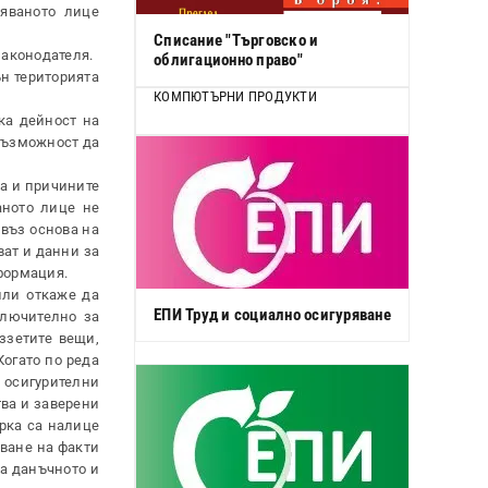
ряваното лице
Списание "Търговско и
законодателя.
облигационно право"
н територията
КОМПЮТЪРНИ ПРОДУКТИ
ка дейност на
 възможност да
на и причините
аното лице не
въз основа на
ат и данни за
формация.
или откаже да
ЕПИ Труд и социално осигуряване
ключително за
ззетите вещи,
Когато по реда
 осигурителни
тва и заверени
ерка са налице
ване на факти
а данъчното и