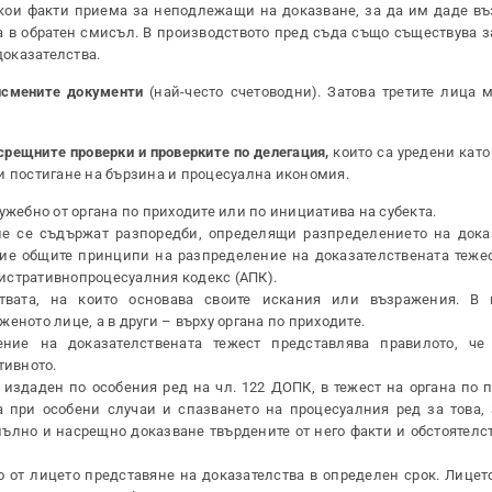
 кои факти приема за неподлежащи на доказване, за да им даде в
а в обратен смисъл. В производството пред съда също съществува 
доказателства.
исмените документи
(най-често счетоводни). Затова третите лица м
рещните проверки и проверките по делегация,
които са уредени като
и постигане на бързина и процесуална икономия.
ужебно от органа по приходите или по инициатива на субекта.
не се съдържат разпоредби, определящи разпределението на дока
ние общите принципи на разпределение на доказателствената тежес
истративнопроцесуалния кодекс (АПК).
твата, на които основава своите искания или възражения. В 
еното лице, а в други – върху органа по приходите.
ие на доказателствената тежест представлява правилото, че 
тивното.
издаден по особения ред на чл. 122 ДОПК, в тежест на органа по п
 при особени случаи и спазването на процесуалния ред за това, 
ълно и насрещно доказване твърдените от него факти и обстоятелст
 от лицето представяне на доказателства в определен срок. Лицет