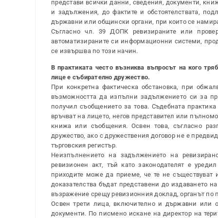
представи всички данни, сведения, документи, книж
и задължения, до фактите и обстоятелствата, под
държавни или общински органи, при които се намира
Съгласно чл. 39 ДОПК ревизираните или прове
автоматизираните си информационни системи, проду
се извършва по този начин.
В практиката често възниква въпросът на кого тря
лице е събирателно дружество.
При конкретна фактическа обстановка, при обжал
възможността да изпълни задължението си за пре
получил съобщението за това. Съдебната практика
връчват на лицето, негов представител или пълномо
книжа или съобщения. Освен това, съгласно раз
дружество, ако с дружествения договор не е предвид
търговския регистър.
Неизпълнението на задължението на ревизирано
ревизионен акт, тъй като законодателят е уредил
приходите може да приеме, че те не съществуват 
доказателства бъдат представени до издаването на 
възражение срещу ревизионния доклад, органът по п
Освен трети лица, включително и държавни или 
документи. По писмено искане на директор на тери