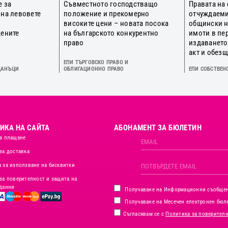
е за
Съвместното господстващо
Правата на
 на левовете
положение и прекомерно
отчуждаеми
о
високите цени – новата посока
общински 
цените
на българското конкурентно
имоти в пе
право
издаването
акт и обез
ЕПИ ТЪРГОВСКО ПРАВО И
ДАНЪЦИ
ОБЛИГАЦИОННО ПРАВО
ЕПИ СОБСТВЕН
ИКА НА САЙТА
АБОНАМЕНТ ЗА БЮЛЕТИН
а плащане
за доставка
 за използване на бисквитки
за поверителност и защита на
данни
Получаване на Информационни съобще
Получаване на Месечен електронен бюл
Съгласявам се с
Политика за поверител