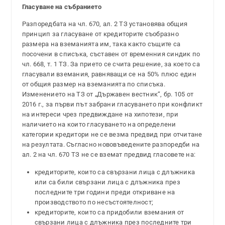
Гласуване на събранието
Разпоредбата на чл. 670, ал. 2 ТЗ установява общия
принцип за гласуване от кредиторите съобразно
размера на вземанията им, така както същите са
посочени в списъка, съставен от временния синдик по
чл. 668, т. 1 ТЗ. За прието се счита решение, за което са
гласували вземания, равняващи се на 50% плюс един
от общия размер на вземанията по списъка.
Изменението на ТЗ от „Държавен вестник“, бр. 105 от
2016 г., за първи път забрани гласуването при конфликт
на интереси чрез предвиждане на хипотези, при
наличието на които гласуването на определени
категории кредитори не се везма предвид при отчитане
на резултата. Съгласно нововъведените разпоредби на
ал. 2 на чл. 670 ТЗ не се вземат предвид гласовете на:
кредиторите, които са свързани лица с длъжника
или са били свързани лица с длъжника през
последните три години преди откриване на
производството по несъстоятелност;
кредиторите, които са придобили вземания от
свързани лица с длъжника през последните три