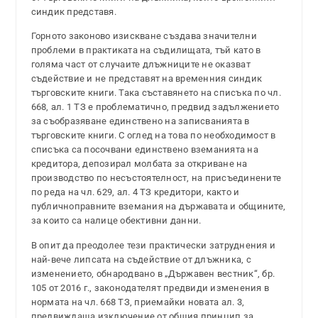
синдик представя.
Горното законово изискване създава значителни
проблеми в практиката на съдилищата, тъй като в
голяма част от случаите длъжниците не оказват
съдействие и не представят на временния синдик
търговските книги. Така съставянето на списъка по чл.
668, ал. 1 ТЗ е проблематично, предвид задължението
за съобразяване единствено на записванията в
търговските книги. С оглед на това по необходимост в
списъка са посочвани единствено вземанията на
кредитора, депозирал молбата за откриване на
производство по несъстоятелност, на присъединените
по реда на чл. 629, ал. 4 ТЗ кредитори, както и
публичноправните вземания на държавата и общините,
за които са налице обективни данни.
В опит да преодолее тези практически затруднения и
най-вече липсата на съдействие от длъжника, с
изменението, обнародвано в „Държавен вестник“, бр.
105 от 2016 г., законодателят предвиди изменения в
нормата на чл. 668 ТЗ, приемайки новата ал. 3,
предвиждаща изключение от общия принцип за