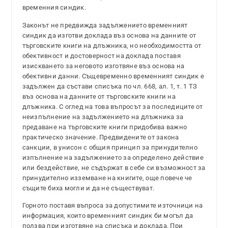
временния синдик.
Законът не предвижда задължението временният
синдик да изготви доклада въз основа на данните от
търговските книги на длъжника, но необходимостта от
обективност и достоверност на доклада поставя
изискването за неговото изготвяне въз основа на
обективни данни. Същевременно временният синдик е
задължен да състави списъка по чл. 668, ал. 1, т. 1 ТЗ
въз основа на данните от търговските книги на
длъжника. С оглед на това въпросът за последиците от
неизпълнение на задължението на длъжника за
предаване на търговските книги придобива важно
практическо значение. Предвидените от закона
санкции, в унисон с общия принцип за принудително
изпълнение на задължението за определено действие
или бездействие, не съдържат в себе си възможност за
принудително изземване на книгите, още повече че
същите биха могли и да не съществуват.
Горното поставя въпроса за допустимите източници на
информация, които временният синдик би могъл да
ползва при изготвяне на списъка и доклада. При