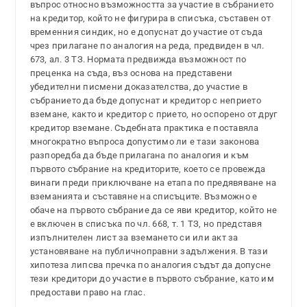
въпрос относно възможността за участие в събранието
на кредитор, който не фигурира в списъка, съставен от
временния синдик, но е допуснат до участие от съда
чрез прилагане по аналогия на реда, предвиден в чл.
673, ал. 3 ТЗ. Нормата предвижда възможност по
преценка на съда, въз основа на представени
убедителни писмени доказателства, до участие в
събранието да бъде допуснат и кредитор с неприето
вземане, както и кредитор с прието, но оспорено от друг
кредитор вземане. Съдебната практика е поставяла
многократно въпроса допустимо ли е тази законова
разпоредба да бъде прилагана по аналогия и към
първото събрание на кредиторите, което се провежда
винаги преди приключване на етапа по предявяване на
вземанията и съставяне на списъците. Възможно е
обаче на първото събрание да се яви кредитор, който не
е включен в списъка по чл. 668, т. 1 ТЗ, но представя
изпълнителен лист за вземането си или акт за
установяване на публичноправни задължения. В тази
хипотеза липсва пречка по аналогия съдът да допусне
тези кредитори до участие в първото събрание, като им
предостави право на глас.