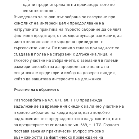
години преди откриване на производството по
несъстоятелност.
Въведената за първи път забрана за гласуване при
конфликт на интереси цели преодоляване на
натрупаната практика на първото събрание да се явят
фиктивни кредитори, с несъществуващи вземания, за
чието възникване е създадена привидност в
търговските книги. По правило такава привидност се
създава в полза на свързани с длъжника лица, и
тяхното участие на събранието, с вземания в големи
размери способства за преодоляване волята на
същинските кредитори и избор на доверен синдик,
който да защитава интересите на длъжника.
Участие на събранието
Разпоредбата на чл. 671, ал. 1 ТЗ предвижда
задължение за временния синдик за лично участие на
първото събрание на кредиторите, като подобно
задължение не е предвидено нито за длъжника, нито
за кредиторите от списъка по чл. 668, т. 1 ТЗ. Горното
поставя важния практически въпрос относно
възможността за фактическо провеждане на