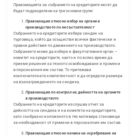
Правомощията на събранието на кредиторите могат да
бъдат подразделени на три основни групи:
Правомощия относно избор на органи в
производството по несъстоятелност
Събранието на кредиторите избира синдик на
търговеца, който да осъществи всички фактически и
правни действия по движението на производството.
Събранието може да избере и факултативния орган –
комитет на кредиторите, както и по всяко време да
приеме решения за тяхното освобождаване и промени
в персоналния им състав. То притежава
изключителната компетентност и да определи размера
на възнаграждението на синдика.
Правомощия по контрол на дейността на органите
в производството
Събранието на кредиторите изслушва отчет за
дейността на синдика и на комитета на кредиторите,
като съобразно изложеното в тях мотивира становище
за необходимост от промени в персоналния им състав.
Правомощия относно начина на осребряване на