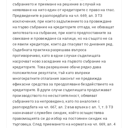
събранието и приемане на решение в случай на
неявяване на нито един от кредиторите с право на глас.
Предвидените в разпоредбата на чл. 669, ал. 3 ТЗ
изключения, при които задължението за провеждане
на първо събрание на кредиторите отпада, не обхващат
хипотезата на събрание, при което предпоставките за
свикване и провеждане са налице, но на същото не са
се явили кредитори, които да гласуват по дневния ред.
Съдебната практика разрешава въпроса
противоречиво, като в едни случаи съдилищата
насрочват ново заседание на първото събрание на
кредиторите. Това разрешение обаче рядко дава
положителни резултати, тъй като въпреки
многократните отлагания законът не предвижда
ефикасни средства за преодоляване бездействието на
кредиторите. В други случи съдилищата продължават
производството по несъстоятелност, обявяват
събранието за непроведено, като по аналогия с
разпоредбата на чл. 667, ал. 2 във връзка с ал. 1, т. 3 ТЗ
назначават служебен синдик, който осъществява
правомощията си до избор на постоянен синдик на
търговеца. След приемането на нормата на чл. 669, ал. 4