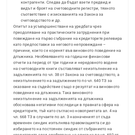
контрагенти. Следва да бъдат взети предвид и
видът и броят на счетоводните регистри, тяхното
съответствие с изискванията на Закона за
счетоводството и др.
Опитът за усъвършенстване на уредбата чрез
преодоляване на практическите затруднения при
повеждане на първо събрание на кредиторите релевира
като предпоставки за неговото непровеждане –
причини, които се коренят във виновното поведение на
длъжника. Необявяването на годишни финансови
отчети за период от три години и нередовното водене
на счетоводните книги съставляват неизпълнение на
задълженията по чл. 38 от Закона за счетоводството, а
неизпълнението на задължението по чл. 640 ТЗ за
оказване на съдействие също е резултат на виновното
поведение на длъжника. Така виновното
неизпълнение на задълженията на длъжника
обосновава негативни последици в правната сфера на
кредиторите, тъй като съгласно новоприетата ал. 4 на
чл. 668 ТЗ в случаите по ал. 3 назначеният от съда
временен синдик изпълнява правомощията си до
избирането на постоянен синдик от събранието на
кредиторите след одобряване на списъка по чл. 692 от