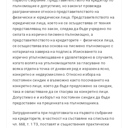
първото събрание. Представителството на кредитор по
пълномощие е допустимо, но законът провежда
разграничение относно представителството на
физически и юридически лица. Представителството на
юридически лица, което не се осъществява от техния
представляващ по закон, следва да бъде учредено по
силата на изрично писмено пълномощно, а
представителството на кредиторите – физически лица,
се осъществява въз основа на писмено пълномощно с
нотариална заверка на подписа. Изискването за
изрично упълномощаване е удовлетворено в случаите,
когато волята на упълномощителя за гласуване по
всяка отделна точка от дневния ред е изразена ясно,
конкретно и недвусмислено. Относно избора на
постоянен синдик е възможно както посочването на
конкретно лице, което да бъде предложено за синдик,
така и овластяване да се гласува за конкретно лице.
Допустимо е и изборът на постоянен синдик да бъде
предоставен на преценката на пълномощника.
Затрудненията при подготовката на първото събрание
на кредиторите, в частност на съставяне на списъка по
чл. 668, т. 1 ТЗ, поставят и съществения практически