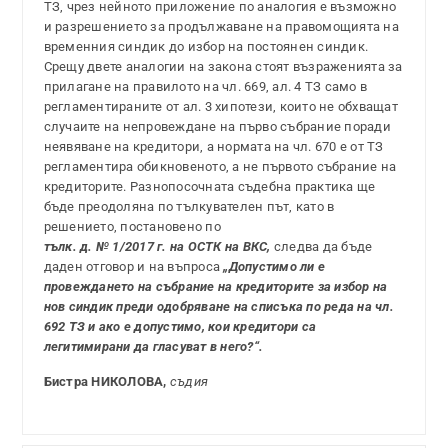
ТЗ, чрез нейното приложение по аналогия е възможно
и разрешението за продължаване на правомощията на
временния синдик до избор на постоянен синдик.
Срещу двете аналогии на закона стоят възраженията за
прилагане на правилото на чл. 669, ал. 4 ТЗ само в
регламентираните от ал. 3 хипотези, които не обхващат
случаите на непровеждане на първо събрание поради
неявяване на кредитори, а нормата на чл. 670 е от ТЗ
регламентира обикновеното, а не първото събрание на
кредиторите. Разнопосочната съдебна практика ще
бъде преодоляна по тълкувателен път, като в
решението, постановено по
тълк. д. № 1/2017 г. на ОСТК на ВКС,
следва да бъде
даден отговор и на въпроса
„Допустимо ли е
провеждането на събрание на кредиторите за избор на
нов синдик преди одобряване на списъка по реда на чл.
692 ТЗ и ако е допустимо, кои кредитори са
легитимирани да гласуват в него?“.
Бистра НИКОЛОВА,
съдия