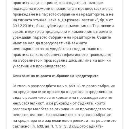
практикуващите юристи, законодателят възприе
подхода на промени в правилата и предпоставките за
провеждане на първото събрание на кредиторите, а не
на тяхната отмяна. Така в „Държавен вестник“, бр. 5 от
30.12.2016 г., бяха публикува изменения на Търговския
закон, в които са предвидени и изменения в нормите,
уреждащи първото събрание на кредиторите. Същите
имат за цел да преодолеят най-важните
несъвършенства на уредбата от гледна точка на
практиката, като обезпечат ефективното провеждане
на събранието и процесуална дисциплина на всички
участници в производството.
Свикване на първото събрание на кредиторите
Съгласно разпоредбата на чл. 669 ТЗ първото събрание
на кредиторите се провежда на датата, определена от
съда с решението за откриване на производството по
несъстоятелност, и се ръководи от съдията, който
разглежда молбата за откриване на производство по
несъстоятелност. Насрочването на първото събрание
на кредиторите е задължителен реквизит на решението
съгласно чл. 630, ал. 1, т. 5 ТЗ. В същото съдията-