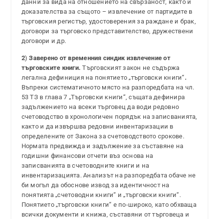
данни за вида на отношението на свързаност, както и
доказателства за същото – извлечение от партидите в
търговския регистър, удостоверения за раждане и брак,
договори за търговско представителство, дружествени
договори и др.
2
)
Заверено от временния синдик извлечение от
търговските книги.
Търговският закон не съдържа
легална дефиниция на понятието „търговски книги“
.
Въпреки систематичното място на разпоредбата на чл.
53 ТЗ в глава 7 „Търговски книги“, същата дефинира
задължението на всеки търговец да води редовно
счетоводство в хронологичен порядък на записванията,
както и да извършва редовни инвентаризации в
определените от Закона за счетоводството срокове.
Нормата предвижда и задължение за съставяне на
годишни финансови отчети въз основа на
записванията в счетоводните книги и на
инвентаризацията. Анализът на разпоредбата обаче не
би могъл да обоснове извод за идентичност на
понятията „счетоводни книги“ и „търговски книги“.
Понятието „търговски книги“ е по-широко, като обхваща
всички документи и книжа, съставяни от търговеца и