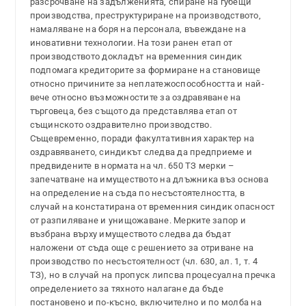
разсрочване на задълженията, спиране на губещи
производства, преструктуриране на производството,
намаляване на боря на персонала, въвеждане на
иновативни технологии. На този ранен етап от
производството докладът на временния синдик
подпомага кредиторите за формиране на становище
относно причините за неплатежоспособността и най-
вече относно възможностите за оздравяване на
търговеца, без същото да представлява етап от
същинското оздравително производство.
Същевременно, поради факултативния характер на
оздравяването, синдикът следва да предприеме и
предвидените в нормата на чл. 650 ТЗ мерки –
запечатване на имуществото на длъжника въз основа
на определение на съда по несъстоятелността, в
случай на констатирана от временния синдик опасност
от разпиляване и унищожаване. Мерките запор и
възбрана върху имуществото следва да бъдат
наложени от съда още с решението за отриване на
производство по несъстоятелност (чл. 630, ал. 1, т. 4
ТЗ), но в случай на пропуск липсва процесуална пречка
определението за тяхното налагане да бъде
постановено и по-късно, включително и по молба на