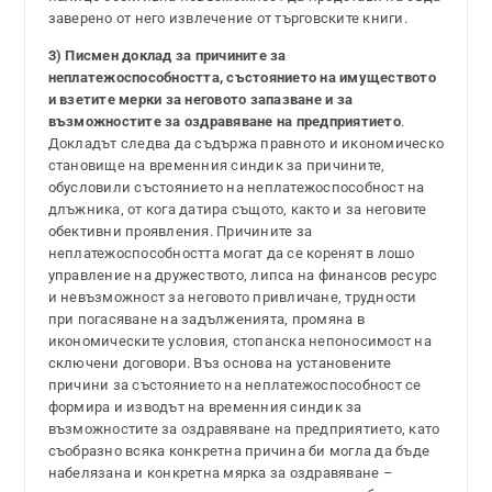
заверено от него извлечение от търговските книги.
3)
Писмен доклад за причините за
неплатежоспособността, състоянието на имуществото
и взетите мерки за неговото запазване и за
възможностите за оздравяване на предприятието
.
Докладът следва да съдържа правното и икономическо
становище на временния синдик за причините,
обусловили състоянието на неплатежоспособност на
длъжника, от кога датира същото, както и за неговите
обективни проявления. Причините за
неплатежоспособността могат да се коренят в лошо
управление на дружеството, липса на финансов ресурс
и невъзможност за неговото привличане, трудности
при погасяване на задълженията, промяна в
икономическите условия, стопанска непоносимост на
сключени договори. Въз основа на установените
причини за състоянието на неплатежоспособност се
формира и изводът на временния синдик за
възможностите за оздравяване на предприятието, като
съобразно всяка конкретна причина би могла да бъде
набелязана и конкретна мярка за оздравяване –