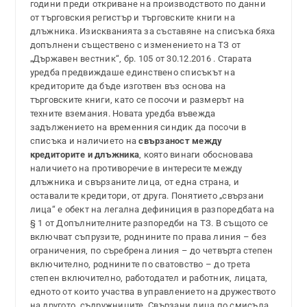
години преди откриване на производството по данни
от търговския регистър и търговските книги на
длъжника. Изискванията за съставяне на списъка бяха
допълнени съществено с изменението на ТЗ от
„Държавен вестник“, бр. 105 от 30.12.2016 . Старата
уредба предвиждаше единствено списъкът на
кредиторите да бъде изготвен въз основа на
търговските книги, като се посочи и размерът на
техните вземания. Новата уредба въвежда
задължението на временния синдик да посочи в
списъка и наличието на
свързаност между
кредиторите и длъжника
, която винаги обосновава
наличието на противоречие в интересите между
длъжника и свързаните лица, от една страна, и
оставалите кредитори, от друга. Понятието „свързани
лица“ е обект на легална дефиниция в разпоредбата на
§ 1 от Допълнителните разпоредби на ТЗ. В същото се
включват съпрузите, роднините по права линия – без
ограничения, по съребрена линия – до четвърта степен
включително, роднините по сватовство – до трета
степен включително, работодател и работник, лицата,
едното от които участва в управлението на дружеството
на другото, съдружниците. Свързани лица по смисъла