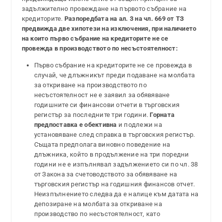
задължително провеждане на първото събрание на
кредиторите.
Разпоредбата на ал. 3 на чл. 669 от ТЗ
предвижда две хипотези на изключения, при наличието
на които първо събрание на кредиторите не се
провежда в производството по несъстоятелност:
Първо събрание на кредиторите не се провежда в
случай, че длъжникът преди подаване на молбата
за откриване на производството по
несъстоятелност не е заявил за обявяване
годишните си финансови отчети в търговския
регистър за последните три години.
Горната
предпоставка е обективна
и подлежи на
установяване след справка в търговския регистър.
Същата предполага виновно поведение на
длъжника, който в продължение на три поредни
години не е изпълнявал задължението си по чл. 38
от Закона за счетоводството за обявяване на
търговския регистър на годишния финансов отчет.
Неизпълнението следва да е налице към датата на
депозиране на молбата за откриване на
производство по несъстоятелност, като