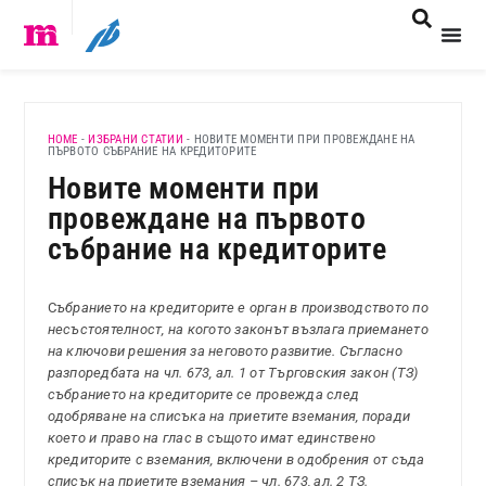
HOME
-
ИЗБРАНИ СТАТИИ
-
НОВИТЕ МОМЕНТИ ПРИ ПРОВЕЖДАНЕ НА
ПЪРВОТО СЪБРАНИЕ НА КРЕДИТОРИТЕ
Новите моменти при
провеждане на първото
събрание на кредиторите
С
ъбранието на кредиторите е орган в производството по
несъстоятелност, на когото законът възлага приемането
на ключови решения за неговото развитие. Съгласно
разпоредбата на чл. 673, ал. 1 от Търговския закон (ТЗ)
събранието на кредиторите се провежда след
одобряване на списъка на приетите вземания, поради
което и право на глас в същото имат единствено
кредиторите с вземания, включени в одобрения от съда
списък на приетите вземания – чл. 673, ал. 2 ТЗ.