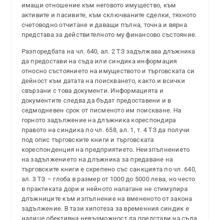
имащи отношение към неговото имущество, към
активите и пасивите, към сключваните сделки, тяхното
счетоводно отчитане и даващи пълна, точна и вярна
представа за действителното му финансово състояние.
Разпоредбата на чл. 640, ал. 2 ТЗ задължава длъжника
да предостави на съда или синдика информация
относно състоянието на имуществото и търговската си
дейност към датата на поискването, както и всички
свързани с това документи. Информацията и
документите следва да бъдат предоставени и в
седмодневен срок от писменото им поискване. На
горното задължение на длъжника кореспондира
правото на синдика по чл. 658, ал. 1, т. 4 ТЗ да получи
под опис търговските книги и търговската
кореспонденция на предприятието. Неизпълнението
на задължението на длъжника за предаване на
търговските книги е скрепено със санкцията по чл. 640,
ал. 3 ТЗ – глоба в размер от 1000 до 5000 лева, но често
в практиката дори и нейното налагане не стимулира
длъжниците към изпълнение на вмененото от закона
задължение. В тази хипотеза за временния синдик е
налице обективна невъзможност да представи на съда