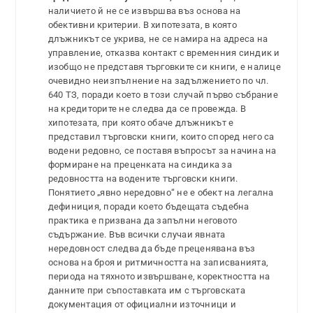
наличието й не се извършва въз основа на
обективни критерии. В хипотезата, в която
длъжникът се укрива, не се намира на адреса на
управление, отказва контакт с временния синдик и
изобщо не представя търговките си книги, е налице
очевидно неизпълнение на задължението по чл.
640 ТЗ, поради което в този случай първо събрание
на кредиторите не следва да се провежда. В
хипотезата, при която обаче длъжникът е
представил търговски книги, които според него са
водени редовно, се поставя въпросът за начина на
формиране на преценката на синдика за
редовността на водените търговски книги.
Понятието „явно нередовно“ не е обект на легална
дефиниция, поради което бъдещата съдебна
практика е призвана да запълни неговото
съдържание. Във всички случаи явната
нередовност следва да бъде преценявана въз
основа на броя и ритмичността на записванията,
периода на тяхното извършване, коректността на
данните при съпоставката им с търговската
документация от официални източници и