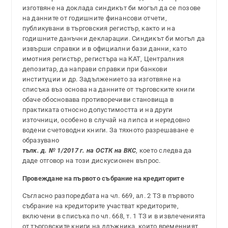
изготвяне на доклада синдикът би могъл да се позове
на данните от годишните финансови отчети,
публикувани в търговския регистър, както и на
годишните данъчни декларации. Синдикът би могъл да
извърши справки и в официални бази данни, като
имотния регистър, регистъра на КАТ, Централния
депозитар, да направи справки при банкови
институции и др. Задължението за изготвяне на
списъка въз основа на данните от търговските книги
обаче обосновава противоречиви становища в
практиката относно допустимостта и на други
източници, особено в случай на липса и нередовно
водени счетоводни книги. За тяхното разрешаване е
образувано
тълк. д. № 1/2017 г. на ОСТК на ВКС
, което следва да
даде отговор на този дискусионен въпрос.
Провеждане на първото събрание на кредиторите
Съгласно разпоредбата на чл. 669, ал. 2 ТЗ в първото
събрание на кредиторите участват кредиторите,
включени в списъка по чл. 668, т. 1 ТЗ и в извлеченията
от търговските книги на длъжника, които временният