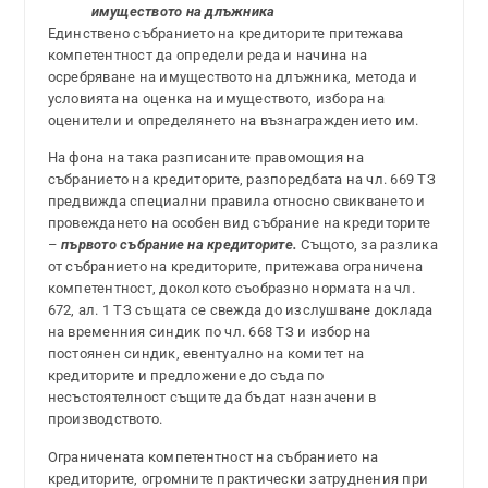
имуществото на длъжника
Единствено събранието на кредиторите притежава
компетентност да определи реда и начина на
осребряване на имуществото на длъжника, метода и
условията на оценка на имуществото, избора на
оценители и определянето на възнаграждението им.
На фона на така разписаните правомощия на
събранието на кредиторите, разпоредбата на чл. 669 ТЗ
предвижда специални правила относно свикването и
провеждането на особен вид събрание на кредиторите
–
първото събрание на кредиторите.
Същото, за разлика
от събранието на кредиторите, притежава ограничена
компетентност, доколкото съобразно нормата на чл.
672, ал. 1 ТЗ същата се свежда до изслушване доклада
на временния синдик по чл. 668 ТЗ и избор на
постоянен синдик, евентуално на комитет на
кредиторите и предложение до съда по
несъстоятелност същите да бъдат назначени в
производството.
Ограничената компетентност на събранието на
кредиторите, огромните практически затруднения при