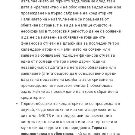
изпълнението на горното задължение след тази
дата е ирелевантно и не обосновава задължение за
провеждане на първо събрание на кредиторите.
Наличието на неизпълнение се преценява от
обективна страна, т.е. за да е налице същото, е
необходимо в търговския регистър да не са обявени
и да не са заявени за обявяване годишните
финансови отчети на длъжника за последните три
календарни години. Наличието на обявен или
заявен за обявяване годишен финансов отчет за
една от последните три календарни години,
независимо от датата на неговото обявяване или
заявяване (стига същото да е осъществено преди
датата на подаване на молбата за откриване на
производство по несъстоятелност), обосновава
задължение за провеждане на първо събрание на
кредиторите.
Първо събрание на кредиторите не се провежда и в
случай, че длъжникът не изпълни задълженията
си по чл. 640 ТЗ и не предостави на временния
синдик търговските си книги или ако търговските
му книги са водени явно нередовно.
Горната
предпоставка е субективна,
тъй като преценката за