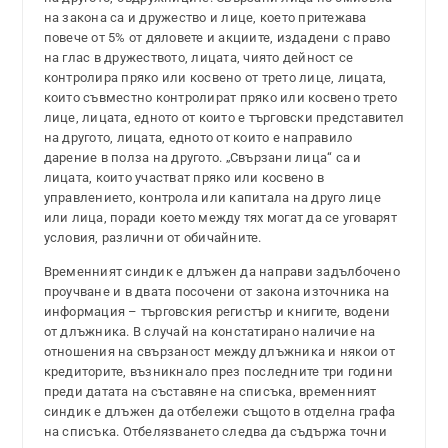
на закона са и дружество и лице, което притежава
повече от 5% от дяловете и акциите, издадени с право
на глас в дружеството, лицата, чиято дейност се
контролира пряко или косвено от трето лице, лицата,
които съвместно контролират пряко или косвено трето
лице, лицата, едното от които е търговски представител
на другото, лицата, едното от които е направило
дарение в полза на другото. „Свързани лица“ са и
лицата, които участват пряко или косвено в
управлението, контрола или капитала на друго лице
или лица, поради което между тях могат да се уговарят
условия, различни от обичайните.
Временният синдик е длъжен да направи задълбочено
проучване и в двата посочени от закона източника на
информация – търговския регистър и книгите, водени
от длъжника. В случай на констатирано наличие на
отношения на свързаност между длъжника и някои от
кредиторите, възникнало през последните три години
преди датата на съставяне на списъка, временният
синдик е длъжен да отбележи същото в отделна графа
на списъка. Отбелязването следва да съдържа точни