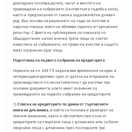
докладчик посочва датата, часът и мястото на
провеждане на събранието (съответната съдебна зала),
както и предписания от закона задължителен дневен
ред. Въз основа на решението на съда се изготвя и
нарочна покана, която се обявява отделно в търговския
регистър. С факта на публикуване на поканата по
общодостъпен начин всички трети лица се считат
известени за събранието, но право на участие в същото
имат ограничен кръг лица.
Подготовка на първото събрание на кредиторите
Нормата на чл. 668 ТЗ задължава временния синдик в
четиринадесетдневен срок от датата на откриване на
производството по несъстоятелност да изготви три
основни документа, които имат значение за
провеждането на първото събрание на кредиторите:
1)
Списък на кредиторите по данни
от търговските
книги на длъжника
, в който се посочва и размерът на
техните вземания, както и обстоятелството кои от
кредиторите са свързани лица с длъжника или са били
свързани лица с длъжника през последните три