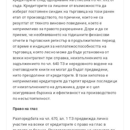
съда. Кредиторите са лишени от възможността да
изберат постоянен синдик на търговеца на този ранен
етап от производството, по причини, които не са
резултат от тяхното виновно поведение, което е
неприемливо за правото разрешение. Дори и да се
приеме, че необявяването на годишните финансови
отчети в търговския регистър в продължителен период
от време е индиция за неплатежоспособността на
търговеца, която лесно може да бъде установена от
всеки контрагент при справка, неизпълнението на
задължението по чл. 640 ТЗ и нередовното водене на
счетоводните книги не могат да бъдат предвидени,
нито преодолени от кредиторите. В тази хипотеза е
неприемливо кредиторите да търпят вредни последици
от неизпълнението на длъжника, дори и с цел
осигуряване бързина и ефективност на производството
по несъстоятелност.
Право на глас
Разпоредбата на чл. 670, ал. 1 ТЗ предвижда лично
участие на всеки от кредиторите с право на глас в