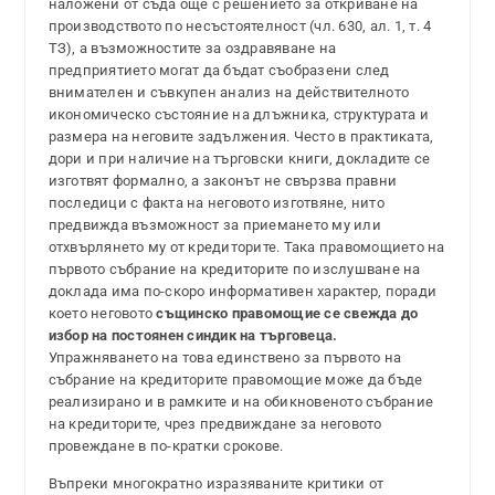
наложени от съда още с решението за откриване на
производството по несъстоятелност (чл. 630, ал. 1, т. 4
ТЗ), а възможностите за оздравяване на
предприятието могат да бъдат съобразени след
внимателен и съвкупен анализ на действителното
икономическо състояние на длъжника, структурата и
размера на неговите задължения. Често в практиката,
дори и при наличие на търговски книги, докладите се
изготвят формално, а законът не свързва правни
последици с факта на неговото изготвяне, нито
предвижда възможност за приемането му или
отхвърлянето му от кредиторите. Така правомощието на
първото събрание на кредиторите по изслушване на
доклада има по-скоро информативен характер, поради
което неговото
същинско правомощие се свежда до
избор на постоянен синдик на търговеца.
Упражняването на това единствено за първото на
събрание на кредиторите правомощие може да бъде
реализирано и в рамките и на обикновеното събрание
на кредиторите, чрез предвиждане за неговото
провеждане в по-кратки срокове.
Въпреки многократно изразяваните критики от