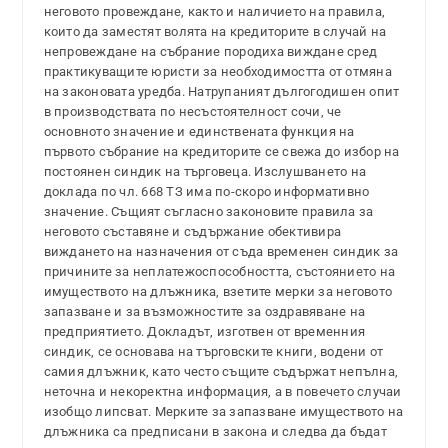
неговото провеждане, както и наличието на правила,
които да заместят волята на кредиторите в случай на
непровеждане на събрание породиха виждане сред
практикуващите юристи за необходимостта от отмяна
на законовата уредба. Натрупаният дългогодишен опит
в производствата по несъстоятелност сочи, че
основното значение и единствената функция на
първото събрание на кредиторите се свежа до избор на
постоянен синдик на търговеца. Изслушването на
доклада по чл. 668 ТЗ има по-скоро информативно
значение. Същият съгласно законовите правила за
неговото съставяне и съдържание обективира
виждането на назначения от съда временен синдик за
причините за неплатежоспособността, състоянието на
имуществото на длъжника, взетите мерки за неговото
запазване и за възможностите за оздравяване на
предприятието. Докладът, изготвен от временния
синдик, се основава на търговските книги, водени от
самия длъжник, като често същите съдържат непълна,
неточна и некоректна информация, а в повечето случаи
изобщо липсват. Мерките за запазване имуществото на
длъжника са предписани в закона и следва да бъдат