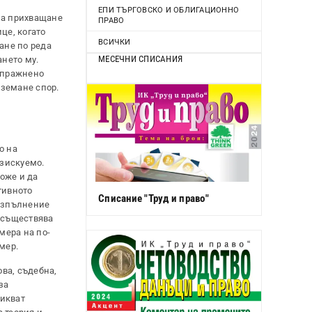
ЕПИ ТЪРГОВСКО И ОБЛИГАЦИОННО
за прихващане
ПРАВО
це, когато
ВСИЧКИ
ане по реда
МЕСЕЧНИ СПИСАНИЯ
ането му.
 упражнено
вземане спор.
о на
зискуемо.
може и да
тивното
Списание "Труд и право"
 изпълнение
осъществява
мера на по-
мер.
ва, съдебна,
за
викват