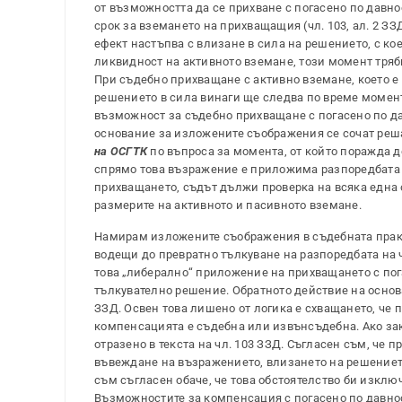
от възможността да се прихване с погасено по давно
срок за вземането на прихващащия (чл. 103, ал. 2 ЗЗ
ефект настъпва с влизане в сила на решението, с ко
ликвидност на активното вземане, този момент трябв
При съдебно прихващане с активно вземане, което е
решението в сила винаги ще следва по време момент
възможност за съдебно прихващане с погасено по дав
основание за изложените съображения се сочат реш
на ОСГТК
по въпроса за момента, от който поражда 
спрямо това възражение е приложима разпоредбата на
прихващането, съдът дължи проверка на всяка една
размерите на активното и пасивното вземане.
Намирам изложените съображения в съдебната прак
водещи до превратно тълкуване на разпоредбата на чл
това „либерално“ приложение на прихващането с пог
тълкувателно решение. Обратното действие на основа
ЗЗД. Освен това лишено от логика е схващането, че п
компенсацията е съдебна или извънсъдебна. Ако зак
отразено в текста на чл. 103 ЗЗД. Съгласен съм, че 
въвеждане на възражението, влизането на решението
съм съгласен обаче, че това обстоятелство би изкл
Възможностите за компенсация с погасено по давно