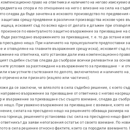
–
компенсационно право на ответника и наличието на негово изискуемо 
 предмета на спора и по отношение на него с влизане на сила на съде
то следва да бъде зачетена в исковото производство по предявения 
е защитава срещу предявени в различни производства искове чрез в
 ищеца, исковият съд по всяко едно от делата е длъжен при отхвърля
е произнесе по евентуалното защитно възражение за прихващане на 
бъде разгледано възражението за прихващане, т. е. то да остане из
 на пресъдено нещо. При наличието на процесуалните предпоставки з
 и отхвърляне на главните възражения срещу иска), исковият съд по
ражение на ответника, като установи дали има компенсационно прав
ащият съдебен състав следва да съобрази всички релевантни за осно
ните условия за разглеждане на възражението за прихващане – и от
или към устните състезания по делото, включително и наличието на 
е отречено или признато (изцяло или частично).
же да се заключи, че влязлото в сила съдебно решение, с което съд
о направено възражение за прихващане от ответника с негово насрещ
ор и възражение за прихващане със същото вземане, следва да съобра
о нещо. При уважено възражение за прихващане с вземане, което не
лнение, силата на пресъдено нещо на решението обхваща размера на
ена горница, решението установява със сила на пресъдено нещо факти
тветникът да заяви непогасения остатък от своето вземане. По нови
ото в сила решение относно фактите, които са породили вземането.