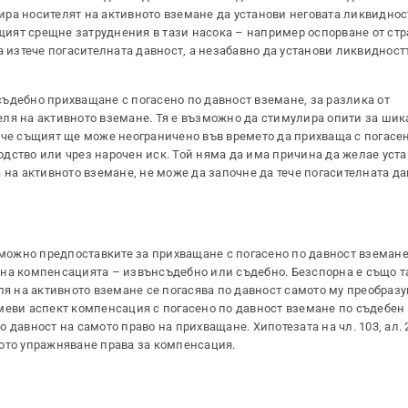
улира носителят на активното вземане да установи неговата ликвиднос
ъщият срещне затруднения в тази насока – например оспорване от стр
а изтече погасителната давност, а незабавно да установи ликвидност
ъдебно прихващане с погасено по давност вземане, за разлика от
ля на активното вземане. Тя е възможно да стимулира опити за шик
 че същият ще може неограничено във времето да прихваща с погасен
дство или чрез нарочен иск. Той няма да има причина да желае уст
 на активното вземане, не може да започне да тече погасителната да
зможно предпоставките за прихващане с погасено по давност вземане
 на компенсацията – извънсъдебно или съдебно. Безспорна е също т
ля на активното вземане се погасява по давност самото му преобраз
меви аспект компенсация с погасено по давност вземане по съдебен 
 давност на самото право на прихващане. Хипотезата на чл. 103, ал. 
ото упражняване права за компенсация.