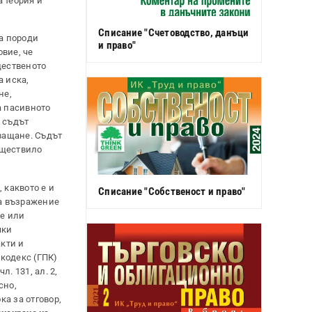
 теория и
Списание "Счетоводство, данъци
да породи
и право"
овие, че
щественото
а иска,
не,
а пасивното
 съдът
хващане. Съдът
ъществило
 каквото е и
Списание "Собственост и право"
ва възражение
ие или
чки
кти и
кодекс (ГПК)
. 131, ал. 2,
сно,
а за отговор,