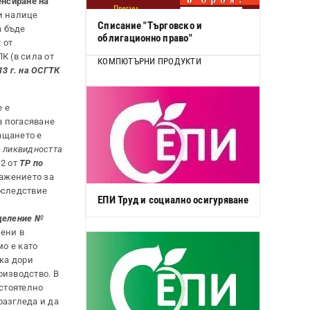
енсиране на
ли налице
Списание "Търговско и
а бъде
облигационно право"
 от
К (в сила от
КОМПЮТЪРНИ ПРОДУКТИ
13 г. на ОСГТК
е е
в погасяване
ащането е
а ликвидността
 2 от
ТР по
ражението за
оследствие
ЕПИ Труд и социално осигуряване
деление №
вени в
о е като
ка дори
оизводство. В
остоятелно
разгледа и да