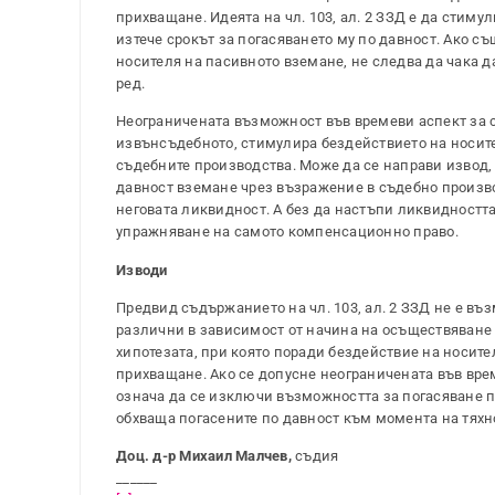
прихващане. Идеята на чл. 103, ал. 2 ЗЗД е да стим
изтече срокът за погасяването му по давност. Ако с
носителя на пасивното вземане, не следва да чака д
ред.
Неограничената възможност във времеви аспект за с
извънсъдебното, стимулира бездействието на носите
съдебните производства. Може да се направи извод,
давност вземане чрез възражение в съдебно произво
неговата ликвидност. А без да настъпи ликвидността
упражняване на самото компенсационно право.
Изводи
Предвид съдържанието на чл. 103, ал. 2 ЗЗД не е въ
различни в зависимост от начина на осъществяване
хипотезата, при която поради бездействие на носите
прихващане. Ако се допусне неограничената във вре
означа да се изключи възможността за погасяване по
обхваща погасените по давност към момента на тяхн
Доц. д-р Михаил Малчев,
съдия
______