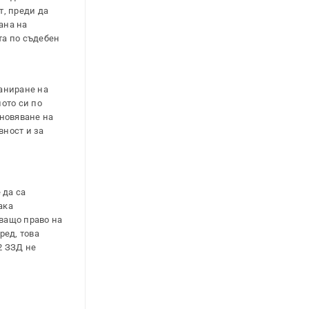
т, преди да
ана на
та по съдебен
аниране на
ото си по
ановяване на
вност и за
 да са
ака
уващо право на
ред, това
2 ЗЗД не