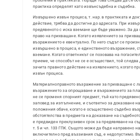
проблеми в практиката. Поради това следва да се о
практика определят като извънсъдебна и съдебна.
Извършено извън процеса, т. нар. в практиката и до
действие, трябва да достигне до адресата. При извър
предявеното с иска вземане ще бъде уважено. За да 
право на прихващане. Когато изявлението за прихващ
възражението е евентуално. По него съдът се произн
извършено в процеса, е единственото възражение, съ
вземане. Когато ответникът се позовава на погасит
приеме, че способът не се е осъществил, той следва
зачита правното действие на изявлението, когато пр
извън процеса.
Материалноправното възражение за прихващане с ли
възражението за опрощаване и възражението за пла
не се променя спорният предмет, тъй като предявено
заповед за изпълнение, и съответно за доказване н
положения обаче, когато е осъществено съдебно въз
обстоятелства в предмета на доказване на съдебнот
е предвиден преклузивен срок за предявяване на съде
т. 5 и чл. 133 ГПК. Същото може да бъде направено н
включително пред въззивния съд, е недопустимо. Въ