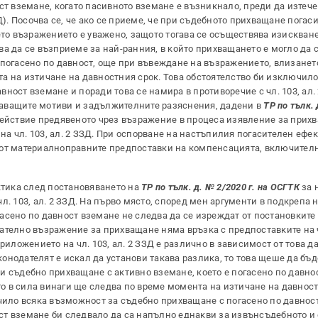
ст вземане, когато пасивното вземане е възникнало, преди да изтеч
Д). Посочва се, че ако се приеме, че при съдебното прихващане погас
ето възражението е уважено, защото тогава се осъществява изискване
а да се възприеме за най-ранния, в който прихващането е могло да 
 погасено по давност, още при въвеждане на възражението, влизанет
а на изтичане на давностния срок. Това обстоятелство би изключило
ност вземане и поради това се намира в противоречие с чл. 103, ал. 
аващите мотиви и задължителните разяснения, дадени в
ТР по тълк. 
действие предявеното чрез възражение в процеса изявление за прих
 чл. 103, ал. 2 ЗЗД. При оспорване на настъпилия погасителен ефек
 от материалноправните предпоставки на компенсацията, включител
тика след постановяването на
ТР по тълк. д. № 2/2020 г. на ОСГТК
за 
. 103, ал. 2 ЗЗД. На първо място, според мен аргументи в подкрепа н
асено по давност вземане не следва да се изреждат от постановките 
телно възражение за прихващане няма връзка с предпоставките на чл
риложението на чл. 103, ал. 2 ЗЗД е различно в зависимост от това д
онодателят е искал да установи такава разлика, то това щеше да бъ
при съдебно прихващане с активно вземане, което е погасено по давно
 в сила винаги ще следва по време момента на изтичане на давност
ючило всяка възможност за съдебно прихващане с погасено по давнос
ст вземане би следвало да са напълно еднакви за извънсъдебното и