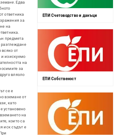
вземане
. Едва
бното
от ответника
ЕПИ Счетоводство и данъци
ъзражения за
не на
ответника.
вън предмета
а разглеждане
 всяко от
о и изискуемо
вателността на
носимите за
друго влязло
ЕПИ Собственост
ът се е
но вземане от
зи, като
 е установено
 вземането на
те, които са
я иск съдът е
 При