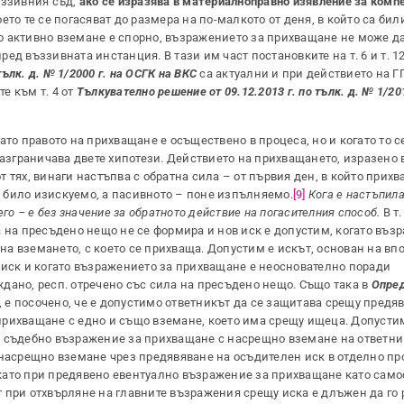
ъззивния съд,
ако се изразява в материалноправно изявление за комп
което те се погасяват до размера на по-малкото от деня, в който са би
о активно вземане е спорно, възражението за прихващане не може д
пред въззивната инстанция. В тази им част постановките на т. 6 и т. 12
тълк. д. № 1/2000 г. на ОСГК на ВКС
са актуални и при действието на ГП
те към т. 4 от
Тълкувателно решение от 09.12.2013 г. по тълк. д. № 1/20
то правото на прихващане е осъществено в процеса, но и когато то с
разграничава двете хипотези. Действието на прихващането, изразено 
 тях, винаги настъпва с обратна сила – от първия ден, в който прихв
 е било изискуемо, а пасивното – поне изпълняемо.
[9]
Кога е настъпил
го – е без значение за обратното действие на погасителния способ.
В т.
а на пресъдено нещо не се формира и нов иск е допустим, когато въз
а вземането, с което се прихваща. Допустим е искът, основан на вп
 иск и когато възражението за прихващане е неоснователно поради
дано, респ. отречено със сила на пресъдено нещо. Също така в
Опре
, е посочено, че е допустимо ответникът да се защитава срещу предя
рихващане с едно и също вземане, което има срещу ищеца. Допустим
и съдебно възражение за прихващане с насрещно вземане на ответни
 насрещно вземане чрез предявяване на осъдителен иск в отделно пр
, като при предявено евентуално възражение за прихващане като сам
 при отхвърляне на главните възражения срещу иска е длъжен да го 