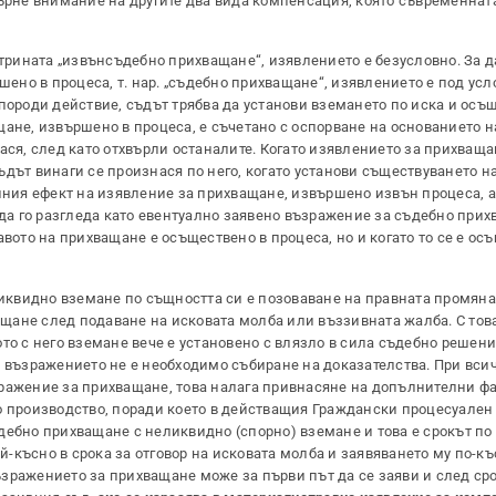
бърне внимание на другите два вида компенсация, която съвременната
ктрината „извънсъдебно прихващане“, изявлението е безусловно. За 
шено в процеса, т. нар. „съдебно прихващане“, изявлението е под усл
породи действие, съдът трябва да установи вземането по иска и осъ
ане, извършено в процеса, е съчетано с оспорване на основанието н
ася, след като отхвърли останалите. Когато изявлението за прихваща
дът винаги се произнася по него, когато установи съществуването н
елния ефект на изявление за прихващане, извършено извън процеса, а
 да го разгледа като евентуално заявено възражение за съдебно при
авото на прихващане е осъществено в процеса, но и когато то се е ос
квидно вземане по същността си е позоваване на правната промяна,
щане след подаване на исковата молба или въззивната жалба. С то
то с него вземане вече е установено с влязло в сила съдебно решен
а възражението не е необходимо събиране на доказателства. При вси
ражение за прихващане, това налага привнасяне на допълнителни фа
о производство, поради което в действащия Граждански процесуален 
бно прихващане с неликвидно (спорно) вземане и това е срокът по чл
ай-късно в срока за отговор на исковата молба и заявяването му по-къ
зражението за прихващане може за първи път да се заяви и след срок