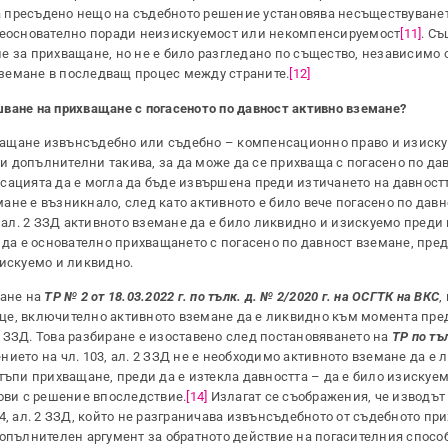
 пресъдено нещо на съдебното решение установява несъществуване
 неоснователно поради неизискуемост или некомпенсируемост
[11]
. Съ
е за прихващане, но не е било разгледано по същество, независимо 
 вземане в последващ процес между страните.
[12]
ршване на прихващане с погасеното по давност активно вземане?
ващане извънсъдебно или съдебно – компенсационно право и изиск
а и допълнителни такива, за да може да се прихваща с погасено по да
сацията да е могла да бъде извършена преди изтичането на давност
емане е възникнало, след като активното е било вече погасено по давн
, ал. 2 ЗЗД активното вземане да е било ликвидно и изискуемо преди
 да е основателно прихващането с погасено по давност вземане, пре
зискуемо и ликвидно.
ане на
ТР № 2 от 18.03.2022 г. по тълк. д. № 2/2020 г. на ОСГТК на ВКС
,
алице, включително активното вземане да е ликвидно към момента пре
 2 ЗЗД. Това разбиране е изоставено след постановяването на
ТР по тъ
нието на чл. 103, ал. 2 ЗЗД не е необходимо активното вземане да е
тъпи прихващане, преди да е изтекла давността – да е било изискуе
нови с решение впоследствие.
[14]
Излагат се съображения, че изводът 
4, ал. 2 ЗЗД, който не разграничава извънсъдебното от съдебното пр
. Допълнителен аргумент за обратното действие на погасителния спосо