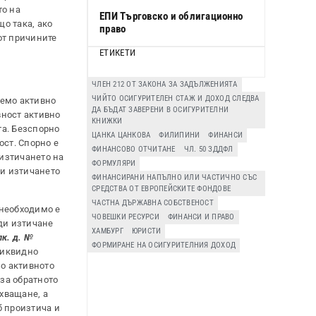
то на
ЕПИ Търговско и облигационно
що така, ако
право
от причините
ЕТИКЕТИ
ЧЛЕН 212 ОТ ЗАКОНА ЗА ЗАДЪЛЖЕНИЯТА
ЧИЙТО ОСИГУРИТЕЛЕН СТАЖ И ДОХОД СЛЕДВА
уемо активно
ДА БЪДАТ ЗАВЕРЕНИ В ОСИГУРИТЕЛНИ
вност активно
КНИЖКИ
та. Безспорно
ЦАНКА ЦАНКОВА
ФИЛИПИНИ
ФИНАНСИ
ост. Спорно е
ФИНАНСОВО ОТЧИТАНЕ
ЧЛ. 50 ЗДДФЛ
 изтичането на
ФОРМУЛЯРИ
ди изтичането
ФИНАНСИРАНИ НАПЪЛНО ИЛИ ЧАСТИЧНО СЪС
СРЕДСТВА ОТ ЕВРОПЕЙСКИТЕ ФОНДОВЕ
ЧАСТНА ДЪРЖАВНА СОБСТВЕНОСТ
 необходимо е
ЧОВЕШКИ РЕСУРСИ
ФИНАНСИ И ПРАВО
ди изтичане
ХАМБУРГ
ЮРИСТИ
лк. д. №
ФОРМИРАНЕ НА ОСИГУРИТЕЛНИЯ ДОХОД
 ликвидно
мо активното
за обратното
ихващане, а
б произтича и