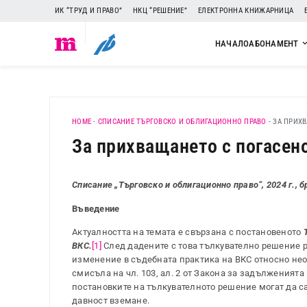
ИК “ТРУД И ПРАВО”
НКЦ “РЕШЕНИЕ”
ЕЛЕКТРОННА КНИЖАРНИЦА
НАЧАЛО
АБОНАМЕНТ
HOME
-
СПИСАНИЕ ТЪРГОВСКО И ОБЛИГАЦИОННО ПРАВО
-
ЗА ПРИХВ
За прихващането с погасен
Списание „Търговско и облигационно право“, 2024 г., б
Въведение
Актуалността на темата е свързана с постановеното
ВКС.
[1]
След дадените с това тълкувателно решение 
изменение в съдебната практика на ВКС относно не
смисъла на чл. 103, ал. 2 от Закона за задълженията
постановките на тълкувателното решение могат да с
давност вземане.