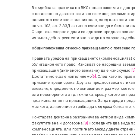
В съдебната практика на ВКС понастоящем и в доктр
с погасено по давност активно вземане, регламентиран
пасивното вземане е възникнало, след като активнот
на чл. 103, ал. 2 ЗЗД активно вземане да е било ли
Също така спорно е дали са еднакви предпоставките
извънсъдебно, респективно в хода на спорно съдебн
Общи положения относно прихващането с погасено п
Правната уредба на прихващането (компенсацията) се
облигационното право. Изискват се насрещни взема
прихващащия (активното вземане) да е изискуемо.
[5
Достатъчно е да е изпълняемо
[6]
. След като по прав
прихване преди срока. Другата предпоставка е ликв
вземане, определено по основание и размер, което 
или неоспореното от длъжника, срещу когото се при
чрез изявление на прихващащия. За да породи предв
малкото, изявлението трябва да съдържа белезите, к
По-старата доктрина разграничава четири вида комп
факултативна и договорна.
[8]
Последните два вида пр
компенсацията, или постигнато между двете страни 