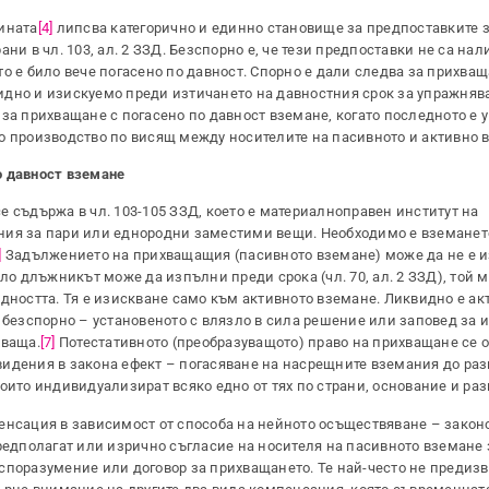
ината
[4]
липсва категорично и единно становище за предпоставките 
и в чл. 103, ал. 2 ЗЗД. Безспорно е, че тези предпоставки не са нали
о е било вече погасено по давност. Спорно е дали следва за прихващ
квидно и изискуемо преди изтичането на давностния срок за упражняв
 за прихващане с погасено по давност вземане, когато последното е
о производство по висящ между носителите на пасивното и активно 
о давност вземане
 съдържа в чл. 103-105 ЗЗД, което е материалноправен институт на
ния за пари или еднородни заместими вещи. Необходимо е вземанет
]
Задължението на прихващащия (пасивното вземане) може да не е и
ило длъжникът може да изпълни преди срока (чл. 70, ал. 2 ЗЗД), той 
идността. Тя е изискване само към активното вземане. Ликвидно е ак
е безспорно – установеното с влязло в сила решение или заповед за
хваща.
[7]
Потестативното (преобразуващото) право на прихващане се 
идения в закона ефект – погасяване на насрещните вземания до раз
оито индивидуализират всяко едно от тях по страни, основание и раз
енсация в зависимост от способа на нейното осъществяване – законо
едполагат или изрично съгласие на носителя на пасивното вземане 
споразумение или договор за прихващането. Те най-често не предиз