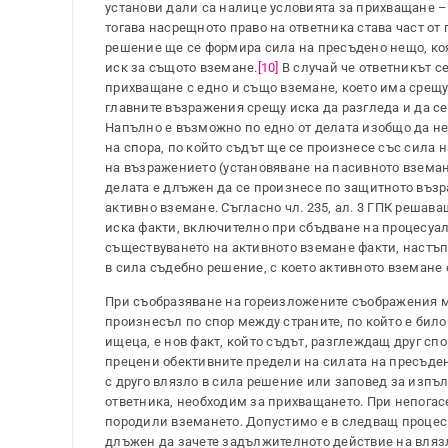
установи дали са налице условията за прихващане 
тогава насрещното право на ответника става част от
решение ще се формира сила на пресъдено нещо, коя
иск за същото вземане.
[10]
В случай че ответникът с
прихващане с едно и също вземане, което има срещу
главните възражения срещу иска да разгледа и да с
Напълно е възможно по едно от делата изобщо да не 
на спора, по който съдът ще се произнесе със сила
на възражението (установяване на пасивното вземане
делата е длъжен да се произнесе по защитното въз
активно вземане. Съгласно чл. 235, ал. 3 ГПК решав
иска факти, включително при сбъдване на процесуал
съществуването на активното вземане факти, настъп
в сила съдебно решение, с което активното вземане 
При съобразяване на гореизложените съображения мо
произнесъл по спор между страните, по който е бил
ищеца, е нов факт, който съдът, разглеждащ друг сп
прецени обективните предели на силата на пресъден
с друго влязло в сила решение или заповед за изпъ
ответника, необходим за прихващането. При непогас
породили вземането. Допустимо е в следващ процес о
длъжен да зачете задължителното действие на влязл