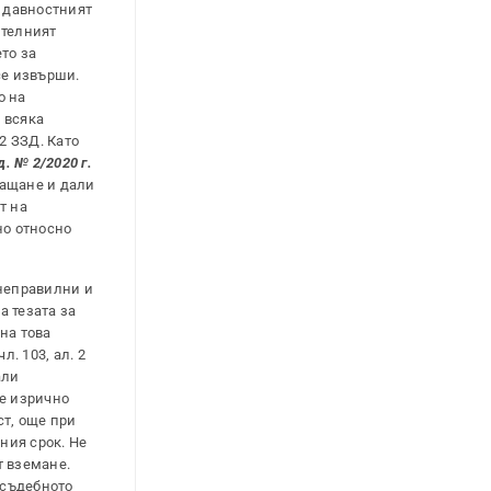
е давностният
ителният
то за
се извърши.
о на
 всяка
2 ЗЗД. Като
д. № 2/2020 г.
ващане и дали
т на
но относно
неправилни и
а тезата за
на това
. 103, ал. 2
али
де изрично
ст, още при
ния срок. Не
т вземане.
 съдебното