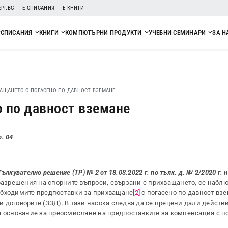
EPI.BG
Е-СПИСАНИЯ
Е-КНИГИ
СПИСАНИЯ
КНИГИ
КОМПЮТЪРНИ ПРОДУКТИ
УЧЕБНИ СЕМИНАРИ
ЗА Н
АЩАНЕТО С ПОГАСЕНО ПО ДАВНОСТ ВЗЕМАНЕ
о по давност вземане
р. 04
Тълкувателно решение (ТР) № 2 от 18.03.2022 г. по тълк. д. № 2/2020 г. 
разрешения на спорните въпроси, свързани с прихващането, се набл
обходимите предпоставки за прихващане
[2]
с погасено по давност вз
 и договорите (ЗЗД). В тази насока следва да се прецени дали действ
а основание за преосмисляне на предпоставките за компенсация с п