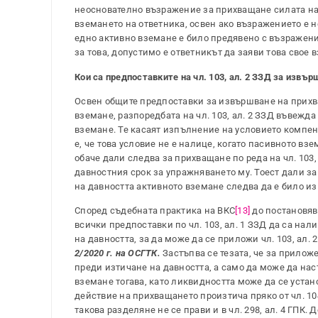
неоснователно възражение за прихващане силата на
вземането на ответника, освен ако възражението е
едно активно вземане е било предявено с възражени
за това, допустимо е ответникът да заяви това свое
Кои са предпоставките на чл. 103, ал. 2 ЗЗД за извъ
Освен общите предпоставки за извършване на прих
вземане, разпоредбата на чл. 103, ал. 2 ЗЗД въвежд
вземане. Те касаят изпълнение на условието компен
е, че това условие не е налице, когато пасивното вз
обаче дали следва за прихващане по реда на чл. 103
давностния срок за упражняването му. Тоест дали за
на давността активното вземане следва да е било и
Според съдебната практика на ВКС
[13]
до постановяв
всички предпоставки по чл. 103, ал. 1 ЗЗД да са н
на давността, за да може да се приложи чл. 103, ал.
2/2020 г. на ОСГТК.
Застъпва се тезата, че за приложе
преди изтичане на давността, а само да може да нас
вземане тогава, като ликвидността може да се уста
действие на прихващането произтича пряко от чл. 10
такова разделяне не се прави и в чл. 298, ал. 4 ГПК