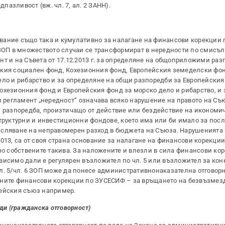
азливост (вж. чл. 7, ал. 2 ЗАНН).
вание също така и кумулативно за налагане на финансови корекции 
ОП в множеството случаи се трансформират в нередности по смисъл
т и на Съвета от 17.12.2013 г. за определяне на общоприложими раз
ския социален фонд, Кохезионния фонд, Европейския земеделски фон
ело и рибарство и за определяне на общи разпоредби за Европейския
охезионния фонд и Европейския фонд за морско дело и рибарство, и 
и регламент „нередност“ означава всяко нарушение на правото на Съ
и разпоредба, произтичащо от действие или бездействие на икономи
структурни и инвестиционни фондове, което има или би имало за пос
исляване на неправомерен разход в бюджета на Съюза. Нарушенията 
2013, са от своя страна основание за налагане на финансови корекци
по собствените такива. За наложените и влезли в сила финансови ко
висимо дали е регулярен възложител по чл. 5 или възложител за кон
 чл. 5/чл. 6 ЗОП може да понесе административнонаказателна отговор
ените финансови корекции по ЗУСЕСИФ – за връщането на безвъзмез
пейския съюз например.
ди (гражданска отговорност)