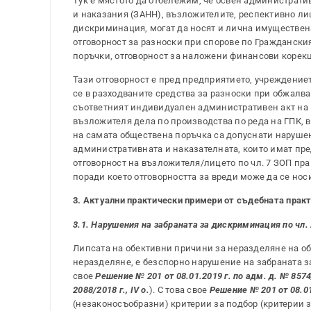
Тук е мястото да отбележим, че освен администрати
и наказания (ЗАНН), възложителите, респективно лиц
дискриминация, могат да носят и лична имуществена
отговорност за разноски при спорове по Граждански
поръчки, отговорност за наложени финансови корек
Тази отговорност е пред предприятието, учреждениет
се в разходваните средства за разноски при обжалв
съответният индивидуален административен акт на в
възложителя дела по производства по реда на ГПК, 
на самата обществена поръчка са допуснати нарушен
административната и наказателната, които имат п
отговорност на възложителя/лицето по чл. 7 ЗОП пра
поради което отговорността за вреди може да се но
3. Актуални практически примери от съдебната прак
3.1. Нарушения на забраната за дискриминация по чл. 2,
Липсата на обективни причини за неразделяне на о
неразделяне, е безспорно нарушение на забраната за
свое
Решение № 201 от 08.01.2019 г. по адм. д. № 8574/2
2088/2018 г., IV о.
). С това свое
Решение № 201 от 08.01
(незаконосъобразни) критерии за подбор (критерии з