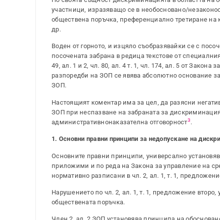
участници, изразяващо се в необосновано/незаконо
обществена поръчка, преференциално третиране на к
др.
Воден от горното, и изцяло съобразявайки се с по
посочената забрана в редица текстове от специалния зак
49, ал. 1 и 2, чл. 80, ал. 4 т. 1, чл. 174, ал. 5 от З
разпоредби на ЗОП се явява абсолютно основание з
ЗОП.
Настоящият коментар има за цел, да разясни негати
ЗОП при неспазване на забраната за дискриминация,
3
административнонаказателна отговорност
.
1. Основни правни принципи за недопускане на дискр
Основните правни принципи, универсално установяв
приложими и по реда на Закона за управление на ср
нормативно разписани в чл. 2, ал. 1, т. 1, предложение 
Нарушението по чл. 2, ал. 1, т. 1, предложение второ
обществената поръчка.
Член 2, ал. 2 ЗОП установява принципа на обоснова