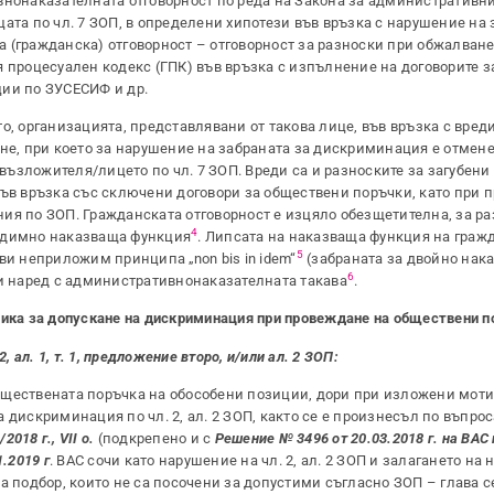
внонаказателната отговорност по реда на Закона за административн
ата по чл. 7 ЗОП, в определени хипотези във връзка с нарушение на 
 (гражданска) отговорност – отговорност за разноски при обжалване
я процесуален кодекс (ГПК) във връзка с изпълнение на договорите 
ции по ЗУСЕСИФ и др.
о, организацията, представлявани от такова лице, във връзка с вред
ане, при което за нарушение на забраната за дискриминация е отмен
ъзложителя/лицето по чл. 7 ЗОП. Вреди са и разноските за загубени 
във връзка със сключени договори за обществени поръчки, като при 
ия по ЗОП. Гражданската отговорност е изцяло обезщетителна, за ра
4
редимно наказваща функция
. Липсата на наказваща функция на граж
5
ви неприложим принципа „non bis in idem“
(забраната за двойно нака
6
си наред с административнонаказателната такава
.
тика за допускане на дискриминация при провеждане на обществени 
 ал. 1, т. 1, предложение второ, и/или ал. 2 ЗОП:
бществената поръчка на обособени позиции, дори при изложени моти
 дискриминация по чл. 2, ал. 2 ЗОП, както се е произнесъл по въпрос
018 г., VII о.
(подкрепено и с
Решение № 3496 от 20.03.2018 г. на ВАС
.2019 г
. ВАС сочи като нарушение на чл. 2, ал. 2 ЗОП и залагането н
а подбор, които не са посочени за допустими съгласно ЗОП – глава 