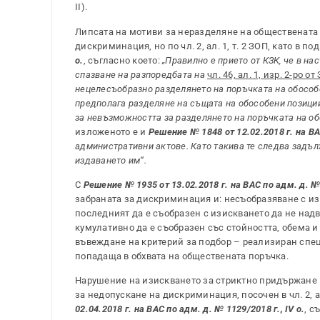
II).
Липсата на мотиви за неразделяне на обществената
дискриминация, но по чл. 2, ал. 1, т. 2 ЗОП, като в по
о.
, съгласно което:
„Правилно е прието от КЗК, че в на
спазване на разпоредбата на
чл. 46, ал. 1, изр. 2-ро от
нецелесъобразно разделянето на поръчката на обособе
предполага разделяне на същата на обособени позици
за невъзможността за разделянето на поръчката на об
изложеното е и
Решение № 1848 от 12.02.2018 г. на ВАС
административни актове. Като такива те следва задъ
издаването им“.
С
Решение № 1935 от 13.02.2018 г. на ВАС по адм. д. № 
забраната за дискриминация и: несъобразяване с из
последният да е съобразен с изискването да не над
кумулативно да е съобразен със стойността, обема 
въвеждане на критерий за подбор – реализиран спец
попадаща в обхвата на обществената поръчка.
Нарушение на изискването за стриктно придържане 
за недопускане на дискриминация, посочен в чл. 2, а
02.04.2018 г. на ВАС по адм. д. № 1129/2018 г., IV о.
, с