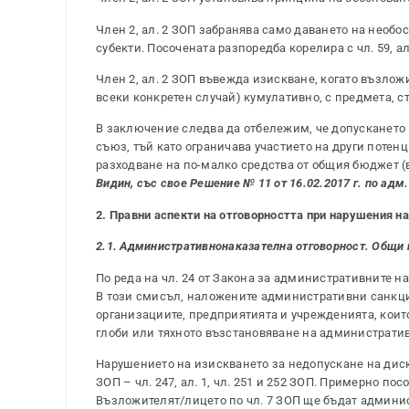
Член 2, ал. 2 ЗОП забранява само даването на необ
субекти. Посочената разпоредба корелира с чл. 59, а
Член 2, ал. 2 ЗОП въвежда изискване, когато възлож
всеки конкретен случай) кумулативно, с предмета, с
В заключение следва да отбележим, че допускането
съюз, тъй като ограничава участието на други потен
разходване на по-малко средства от общия бюджет (
Видин, със свое Решение № 11 от 16.02.2017 г. по адм.
2. Правни аспекти на отговорността при нарушения н
2.1. Административнонаказателна отговорност. Общи
По реда на чл. 24 от Закона за административните 
В този смисъл, наложените административни санкции
организациите, предприятията и учрежденията, коит
глоби или тяхното възстановяване на администрати
Нарушението на изискването за недопускане на дис
ЗОП – чл. 247, ал. 1, чл. 251 и 252 ЗОП. Примерно 
Възложителят/лицето по чл. 7 ЗОП ще бъдат админис