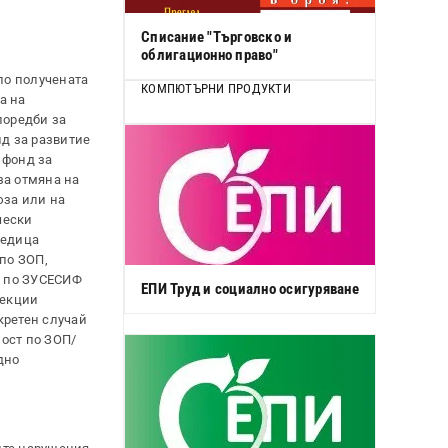
Списание "Търговско и
облигационно право"
по получената
КОМПЮТЪРНИ ПРОДУКТИ
а на
поредби за
д за развитие
 фонд за
за отмяна на
юза или на
чески
ледица
по ЗОП,
и по ЗУСЕСИФ
ЕПИ Труд и социално осигуряване
рекции
кретен случай
ност по ЗОП/
дно