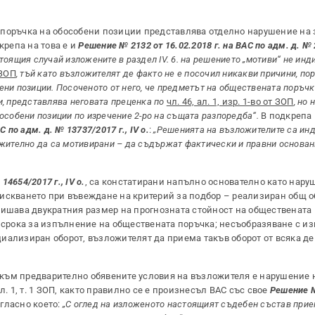
 поръчка на обособени позиции представлява отделно нарушение на 
дкрепа на това е и
Решение № 2132 от 16.02.2018 г. на ВАС по адм. д. № 2
стоящия случай изложените в раздел IV. 6. на решението „мотиви“ не инд
 ЗОП
, тъй като възложителят де факто не е посочил никакви причини, по
ни позиции. Посоченото от него, че предметът на обществената поръчк
и, представлява неговата преценка по
чл. 46, ал. 1, изр. 1-во от ЗОП
, но 
особени позиции по изречение 2-ро на същата разпоредба“.
В подкрепа 
 по адм. д. № 13737/2017 г., IV о.
:
„Решенията на възложителите са ин
лжително да са мотивирани – да съдържат фактически и правни основан
14654/2017 г., IV о.
, са констатирани напълно основателно като нару
искването при въвеждане на критерий за подбор – реализиран общ о
вишава двукратния размер на прогнозната стойност на обществената
и срока за изпълнение на обществената поръчка; несъобразяване с и
иализиран оборот, възложителят да приема такъв оборот от всяка де
към предварително обявените условия на възложителя е нарушение
л. 1, т. 1 ЗОП, както правилно се е произнесъл ВАС със свое
Решение №
ъгласно което:
„С оглед на изложеното настоящият съдебен състав прием