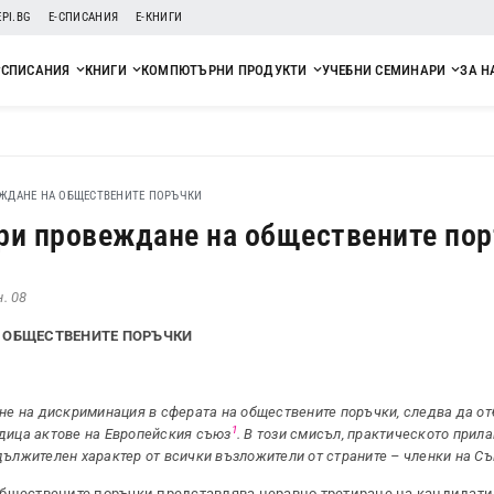
EPI.BG
Е-СПИСАНИЯ
Е-КНИГИ
СПИСАНИЯ
КНИГИ
КОМПЮТЪРНИ ПРОДУКТИ
УЧЕБНИ СЕМИНАРИ
ЗА Н
ЖДАНЕ НА ОБЩЕСТВЕНИТЕ ПОРЪЧКИ
ри провеждане на обществените по
. 08
 ОБЩЕСТВЕНИТЕ ПОРЪЧКИ
ане на дискриминация в сферата на обществените поръчки, следва да о
1
едица актове на Европейския съюз
. В този смисъл, практическото прила
дължителен характер от всички възложители от страните – членки на Съ
обществените поръчки представлява неравно третиране на кандидати