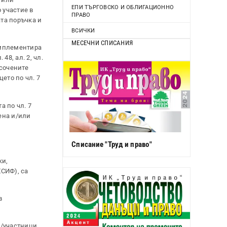
ЕПИ ТЪРГОВСКО И ОБЛИГАЦИОННО
 участие в
ПРАВО
та поръчка и
ВСИЧКИ
МЕСЕЧНИ СПИСАНИЯ
имплементира
48, ал. 2, чл.
осочените
ето по чл. 7
а по чл. 7
ена и/или
Списание "Труд и право"
ки,
СИФ), са
в
/участници.