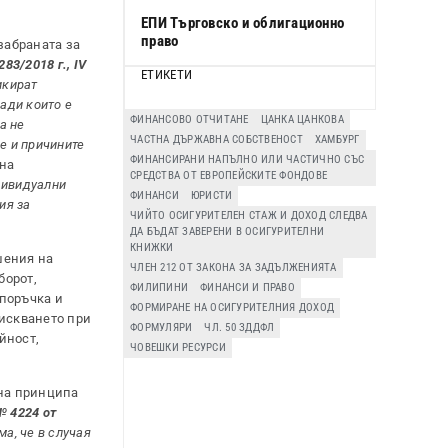
ЕПИ Търговско и облигационно
право
забраната за
83/2018 г., IV
ЕТИКЕТИ
икират
ради които е
ФИНАНСОВО ОТЧИТАНЕ
ЦАНКА ЦАНКОВА
а не
ЧАСТНА ДЪРЖАВНА СОБСТВЕНОСТ
ХАМБУРГ
не и причините
ФИНАНСИРАНИ НАПЪЛНО ИЛИ ЧАСТИЧНО СЪС
на
СРЕДСТВА ОТ ЕВРОПЕЙСКИТЕ ФОНДОВЕ
дивидуални
ФИНАНСИ
ЮРИСТИ
ия за
ЧИЙТО ОСИГУРИТЕЛЕН СТАЖ И ДОХОД СЛЕДВА
ДА БЪДАТ ЗАВЕРЕНИ В ОСИГУРИТЕЛНИ
КНИЖКИ
шения на
ЧЛЕН 212 ОТ ЗАКОНА ЗА ЗАДЪЛЖЕНИЯТА
борот,
ФИЛИПИНИ
ФИНАНСИ И ПРАВО
 поръчка и
ФОРМИРАНЕ НА ОСИГУРИТЕЛНИЯ ДОХОД
зискването при
ФОРМУЛЯРИ
ЧЛ. 50 ЗДДФЛ
йност,
ЧОВЕШКИ РЕСУРСИ
 на принципа
 4224 от
а, че в случая