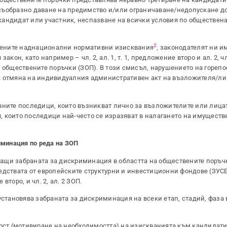
съобразно даване на предимство и/или ограничаване/недопускане до
андидат или участник, неспазване на всички условия по обществена
2
сочените наднационални нормативни изисквания
, законодателят ни 
он, като например – чл. 2, ал. 1, т. 1, предложение второ и ал. 2, чл. 
акона за обществените поръчки (ЗОП). В този смисъл, нарушението на гореп
а отмяна на индивидуалния административен акт на възложителя/лиц
вните последици, които възникват лично за възложителите или лицат
 които последици най-често се изразяват в налагането на имуществ
иминация по реда на ЗОП
ащи забраната за дискриминация в областта на обществените поръч
едствата от европейските структурни и инвестиционни фондове (ЗУСЕ
второ, и чл. 2, ал. 2 ЗОП.
, установява забраната за дискриминация на всеки етап, стадий, фаза 
ност (мотивиране на необходимостта) на изискванията към кандидати