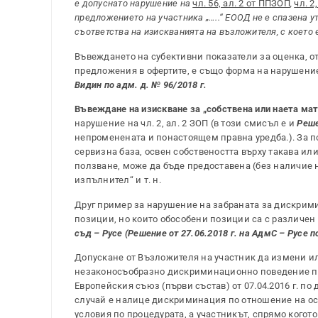
е допуснато нарушение на
чл. 56, ал. 2 от ППЗОП
,
чл. 2,
предложението на участника „…..“ ЕООД не е спазена 
съответства на изискванията на възложителя, с което 
Въвеждането на субективни показатели за оценка, от 
предложения в офертите, е също форма на нарушени
Видин по адм. д. № 96/2018 г.
Въвеждане на изискване за „собствена или наета ма
нарушение на чл. 2, ал. 2 ЗОП (в този смисъл е и
Реше
непроменената и понастоящем правна уредба.). За п
сервизна база, освен собствеността върху такава ил
ползване, може да бъде предоставена (без наличие н
изпълнител“ и т. н.
Друг пример за нарушение на забраната за дискрим
позиции, но които обособени позиции са с различен 
съд – Русе (Решение от 27.06.2018 г. на АдмС – Русе по
Допускане от Възложителя на участник да измени ил
незаконосъобразно дискриминационно поведение пр
Европейския съюз (първи състав) от 07.04.2016 г. по де
случай е налице дискриминация по отношение на ост
условия по процедурата, а участникът, спрямо когот