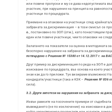
или повече пропуски и му се дава недопустимата въ
участник, при нарушение на принципа на равнопост
участници по процедурата.
Приемане на опаковки на участници след крайната/ия
забраната за дискриминация – в този смисъл се пр
о.
, постановено по ЗОП (отм.), като понастоящем пра
един или повече участници, чиито опаковки не след
Залагането на показатели за оценка в методиката за
безспорно нарушение на забраната за дискриминаци
потвърдено с Решение № 15380 от 14.12.2017 г. на ВАС п
Друг пример за дискриминация по реда на ЗОП е доп
изискване по процедурата, въз основа на което учас
знае как да го приложи. Тук визираме възможността
кандидати/участници (така и КЗК –
Решение № 836 от 
сила).
3.2. Други хипотези на нарушения на забраната за ди
Извън рамките на посочените примери от съдебната 
въвеждането (не по изключение) на изискване в док
който характеризира продуктите или услугите, предл