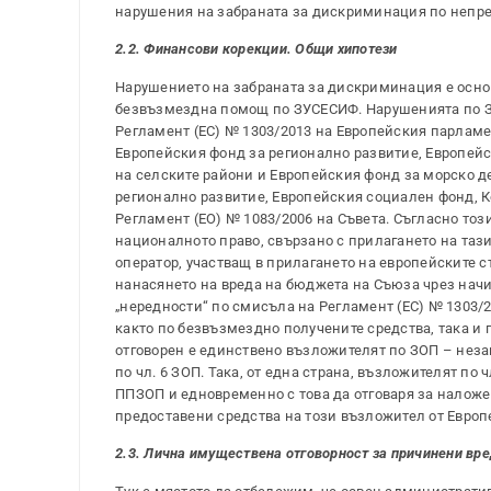
нарушения на забраната за дискриминация по непредп
2.2. Финансови корекции. Общи хипотези
Нарушението на забраната за дискриминация е осно
безвъзмездна помощ по ЗУСЕСИФ. Нарушенията по З
Регламент (ЕС) № 1303/2013 на Европейския парламен
Европейския фонд за регионално развитие, Европей
на селските райони и Европейския фонд за морско д
регионално развитие, Европейския социален фонд, К
Регламент (ЕО) № 1083/2006 на Съвета. Съгласно тоз
националното право, свързано с прилагането на таз
оператор, участващ в прилагането на европейските 
нанасянето на вреда на бюджета на Съюза чрез нач
„нередности“ по смисъла на Регламент (ЕС) № 1303/
както по безвъзмездно получените средства, така и 
отговорен е единствено възложителят по ЗОП – неза
по чл. 6 ЗОП. Така, от една страна, възложителят по
ППЗОП и едновременно с това да отговаря за налож
предоставени средства на този възложител от Евро
2.3. Лична имуществена отговорност за причинени вре