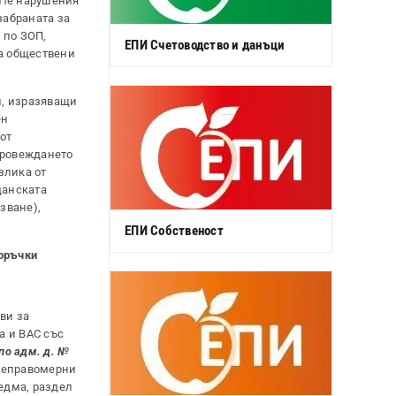
ите нарушения
забраната за
 по ЗОП,
ЕПИ Счетоводство и данъци
за обществени
и, изразяващи
ен
от
провеждането
злика от
данската
зване),
ЕПИ Собственост
поръчки
ви за
а и ВАС със
 по адм. д. №
а неправомерни
седма, раздел