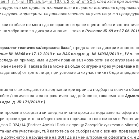
 ал. 1, т. 1
,
чл. 101, ал. 5
и
чл. 107, т. 2, б. „а“ от ЗОП
, след като при оценяв
утвърдената методика от възложителя и е прието техническо предложени
е нарушен и принципът на равнопоставеност на участниците в процедура
които обаче не могат да се сравнят и да се оценят обективно технич
е на забраната за дискриминация – така и
Решение № 69 от 27.06.2018
териално-техническа/сервизна база“
, представлява дискриминационн
ние № 16868 от 17.12.2013 г. на ВАС по адм. д. № 14033/2013 г., IV о.
п
оследния пример, има и други правни възможности за осигуряване н
и наемането й. Такава база може да бъде осигурена чрез учредяване п
а договор) от трето лице, при условие „ако участникът бъде определе
инация е въвеждането на еднакви критерии за подбор по всички обо
обем/количества и са от различен вид дейности, така смята и
Админи
 адм. д. № 171/2018 г.)
.
и промени офертата си след изтичане срока за подаване на оферти е
и провеждането на обществената поръчка- в този смисъл е Решение
ло C-324/14 (Partner Apelski Dariusz срещу Zarząd Oczyszczania Miasta)
аналите участници, тъй като те са се съобразили с всички предвари
о е допуснато в нарушение на ЗОП да измени/промени офертата си, е