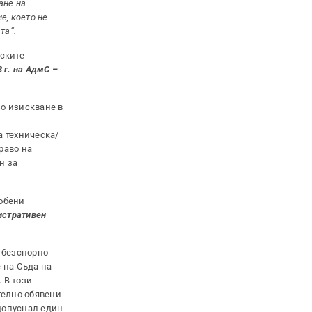
ане на
е, което не
та“.
еските
 г. на АдмС –
о изискване в
о
а техническа/
раво на
н за
собени
стративен
 безспорно
 на Съда на
. В този
телно обявени
 допуснал един