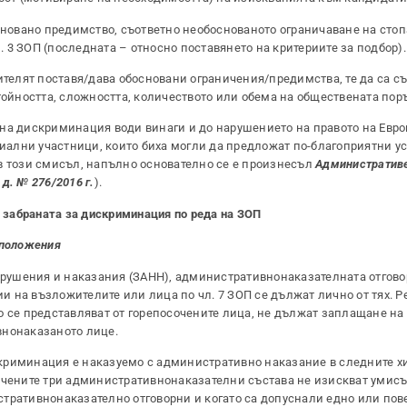
основано предимство, съответно необоснованото ограничаване на сто
л. 3 ЗОП (последната – относно поставянето на критериите за подбор).
ителят поставя/дава обосновани ограничения/предимства, те да са с
тойността, сложността, количеството или обема на обществената пор
 на дискриминация води винаги и до нарушението на правото на Евр
циални участници, които биха могли да предложат по-благоприятни у
в този смисъл, напълно основателно се е произнесъл
Административе
 д. № 276/2016 г.
).
а забраната за дискриминация по реда на ЗОП
 положения
нарушения и наказания (ЗАНН), административнонаказателната отгово
 на възложителите или лица по чл. 7 ЗОП се дължат лично от тях. Р
о се представляват от горепосочените лица, не дължат заплащане на
внонаказаното лице.
криминация е наказуемо с административно наказание в следните х
посочените три административнонаказателни състава не изискват умисъ
тративнонаказателно отговорни и когато са допуснали едно или пов