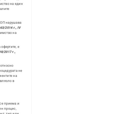
мство на един
налите
ПЗОП нарушава
3/2014 г., IV
димство на
 офертите, е
8/2017 г.,
 относно
роцедурата не
ментите на
 влязло в
се приема и
ен процес,
нт, тип или