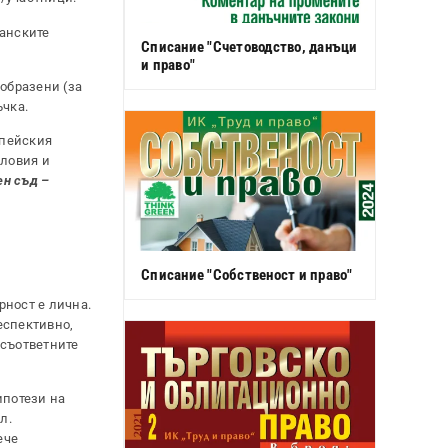
панските
Списание "Счетоводство, данъци
и право"
ъобразени (за
ъчка.
опейския
словия и
н съд –
Списание "Собственост и право"
рност е лична.
еспективно,
 съответните
ипотези на
л.
ече