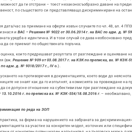
зможност да ги отстрани – тоест незаконосъобразно даване на преди
авеност, по съществото си представляващо дискриминиране на оста
 дата/час за приемане на оферти извън случаите по чл. 48, ал. 4 П
оизнася и
ВАС – Решение № 9022 от 30.06.2014 г. на ВАС по адм. д. № 596
вната уредба е идентична. И в този случай се дава необосновано пре
ва да се приемат по обществената поръчка.
 оценка, които предрешават резултата от разглеждане и оценяване на
я (вж.
Решение № 909 от 03.08.2017 г. на КЗК по преписка, вх. № КЗК-59
о адм. д. № 9318/2017 г., IV о.
).
ускането на противоречия в документацията, което води до неяснота
тниците не знаят как да го изпълнят, а комисията за провеждане на п
 да се допусне отношение на субективизъм при разглеждане на доку
13.10.2016 г. по преписка вх. № КЗК-554/18.08.2016 г
. – необжалвано,
скриминация по реда на ЗОП
практика, за форма на нарушението на забраната за дискриминация 
ументацията за участие за конкретен модел, източник или специфич
агани от конкретен потенциален изпълнител, на търговска марка, пате