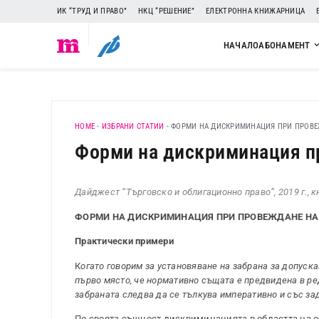
ИК “ТРУД И ПРАВО”
НКЦ “РЕШЕНИЕ”
ЕЛЕКТРОННА КНИЖАРНИЦА
НАЧАЛО
АБОНАМЕНТ
HOME
-
ИЗБРАНИ СТАТИИ
-
ФОРМИ НА ДИСКРИМИНАЦИЯ ПРИ ПРОВЕ
Форми на дискриминация п
Дайджест “Търговско и облигационно право”, 2019 г., кн
ФОРМИ НА ДИСКРИМИНАЦИЯ ПРИ ПРОВЕЖДАНЕ НА
Практически примери
К
огато говорим за установяване на забрана за допуск
първо място, че нормативно същата е предвидена в р
забраната следва да се тълкува императивно и със за
По своята същност дискриминацията в областта на 