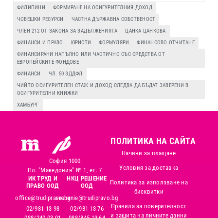
ФИЛИПИНИ
ФОРМИРАНЕ НА ОСИГУРИТЕЛНИЯ ДОХОД
ЧОВЕШКИ РЕСУРСИ
ЧАСТНА ДЪРЖАВНА СОБСТВЕНОСТ
ЧЛЕН 212 ОТ ЗАКОНА ЗА ЗАДЪЛЖЕНИЯТА
ЦАНКА ЦАНКОВА
ФИНАНСИ И ПРАВО
ЮРИСТИ
ФОРМУЛЯРИ
ФИНАНСОВО ОТЧИТАНЕ
ФИНАНСИРАНИ НАПЪЛНО ИЛИ ЧАСТИЧНО СЪС СРЕДСТВА ОТ
ЕВРОПЕЙСКИТЕ ФОНДОВЕ
ФИНАНСИ
ЧЛ. 50 ЗДДФЛ
ЧИЙТО ОСИГУРИТЕЛЕН СТАЖ И ДОХОД СЛЕДВА ДА БЪДАТ ЗАВЕРЕНИ В
ОСИГУРИТЕЛНИ КНИЖКИ
ХАМБУРГ
ПОЛИТИКА НА САЙТА
Начини за плащане
София 1000
Условия за доставка
Пл. "Македония" № 1, ет. 7
ИК ТРУД И
НКЦ РЕШЕНИЕ
Политика за използване на
ПРАВО ООД
ООД
бисквитки
office@trudipravo.bg
reshenie@trudipravo.bg
Правила за поверителност
02/981-13-93
02/981-13-76
и защита на личните данни
088/240-03-01
088/845-19-64