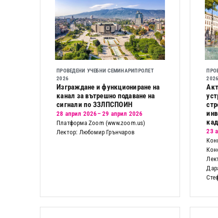
ПРОВЕДЕНИ УЧЕБНИ СЕМИНАРИ
ПРОЛЕТ
ПРО
2026
202
Изграждане и функциониране на
Акт
канал за вътрешно подаване на
уст
сигнали по ЗЗЛПСПОИН
стр
инв
28 април 2026
– 29 април 2026
кад
Платформа Zoom (www.zoom.us)
23 
Лектор: Любомир Грънчаров
Кон
Кон
Лек
Дар
Сте