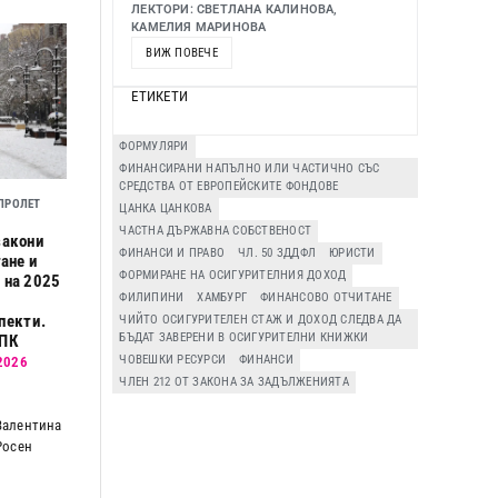
ЛЕКТОРИ: СВЕТЛАНА КАЛИНОВА,
КАМЕЛИЯ МАРИНОВА
ВИЖ ПОВЕЧЕ
ЕТИКЕТИ
ФОРМУЛЯРИ
ФИНАНСИРАНИ НАПЪЛНО ИЛИ ЧАСТИЧНО СЪС
СРЕДСТВА ОТ ЕВРОПЕЙСКИТЕ ФОНДОВЕ
ПРОЛЕТ
ЦАНКА ЦАНКОВА
ЧАСТНА ДЪРЖАВНА СОБСТВЕНОСТ
закони
ФИНАНСИ И ПРАВО
ЧЛ. 50 ЗДДФЛ
ЮРИСТИ
гане и
ФОРМИРАНЕ НА ОСИГУРИТЕЛНИЯ ДОХОД
 на 2025
ФИЛИПИНИ
ХАМБУРГ
ФИНАНСОВО ОТЧИТАНЕ
пекти.
ЧИЙТО ОСИГУРИТЕЛЕН СТАЖ И ДОХОД СЛЕДВА ДА
БЪДАТ ЗАВЕРЕНИ В ОСИГУРИТЕЛНИ КНИЖКИ
ОПК
ЧОВЕШКИ РЕСУРСИ
ФИНАНСИ
 2026
ЧЛЕН 212 ОТ ЗАКОНА ЗА ЗАДЪЛЖЕНИЯТА
Валентина
Росен