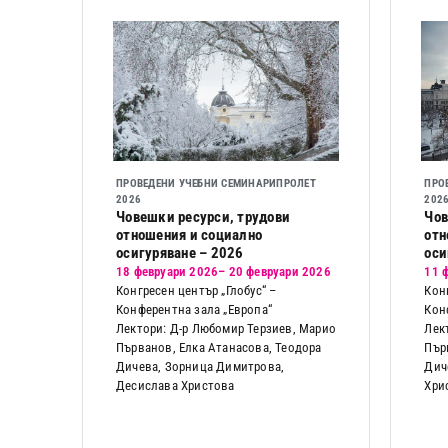
ПРОВЕДЕНИ УЧЕБНИ СЕМИНАРИ
ПРОЛЕТ
ПРО
2026
202
Човешки ресурси, трудови
Чов
отношения и социално
отн
осигуряване – 2026
оси
18 февруари 2026
– 20 февруари 2026
11 
Конгресен център „Глобус“ –
Кон
Конферентна зала „Европа“
Кон
Лектори: Д-р Любомир Терзиев, Марио
Лек
Първанов, Елка Атанасова, Теодора
Пър
Дичева, Зорница Димитрова,
Дич
Десислава Христова
Хри