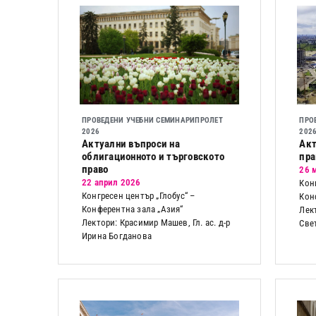
ПРОВЕДЕНИ УЧЕБНИ СЕМИНАРИ
ПРОЛЕТ
ПРО
2026
202
Актуални въпроси на
Акт
облигационното и търговското
пра
право
26 
22 април 2026
Кон
Конгресен център „Глобус“ –
Кон
Конферентна зала „Азия“
Лек
Лектори: Красимир Машев, Гл. ас. д-р
Све
Ирина Богданова