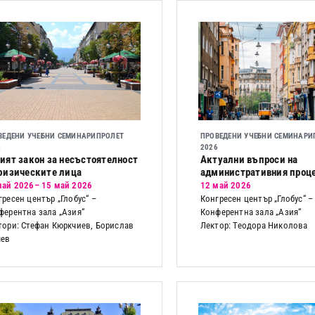
ВЕДЕНИ УЧЕБНИ СЕМИНАРИ
ПРОЛЕТ
ПРОВЕДЕНИ УЧЕБНИ СЕМИНАРИ
6
2026
ият закон за несъстоятелност
Актуални въпроси на
физическите лица
административния проц
май 2026
– 15 май 2026
12 май 2026
гресен център „Глобус“ –
Конгресен център „Глобус“ –
ферентна зала „Азия“
Конферентна зала „Азия“
тори: Стефан Кюркчиев, Борислав
Лектор: Теодора Николова
чев