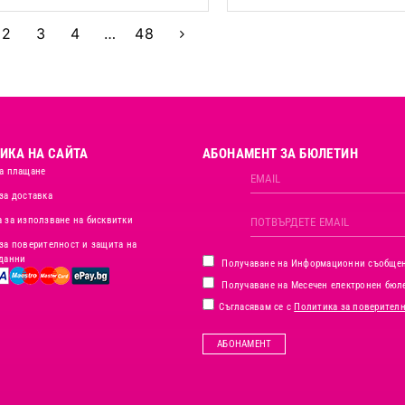
2
3
4
…
48
ИКА НА САЙТА
АБОНАМЕНТ ЗА БЮЛЕТИН
а плащане
за доставка
 за използване на бисквитки
за поверителност и защита на
данни
Получаване на Информационни съобще
Получаване на Месечен електронен бюл
Съгласявам се с
Политика за поверител
АБОНАМЕНТ