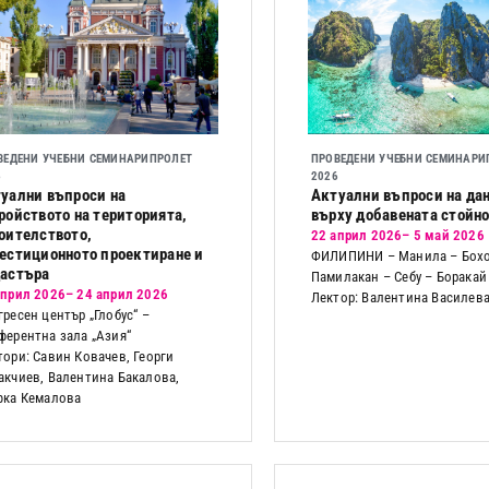
ВЕДЕНИ УЧЕБНИ СЕМИНАРИ
ПРОЛЕТ
ПРОВЕДЕНИ УЧЕБНИ СЕМИНАРИ
6
2026
уални въпроси на
Актуални въпроси на да
ройството на територията,
върху добавената стойн
оителството,
22 април 2026
– 5 май 2026
естиционното проектиране и
ФИЛИПИНИ – Манила – Бохо
астъра
Памилакан – Себу – Боракай
април 2026
– 24 април 2026
Лектор: Валентина Василев
гресен център „Глобус“ –
ферентна зала „Азия“
тори: Савин Ковачев, Георги
акчиев, Валентина Бакалова,
фка Кемалова