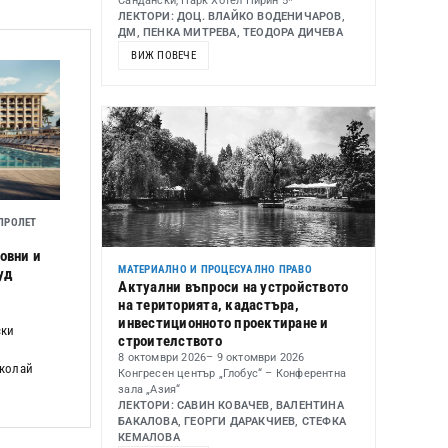
Сандански, Парк Хотел Пирин 5*
ЛЕКТОРИ: ДОЦ. ВЛАЙКО ВОДЕНИЧАРОВ,
ДМ, ПЕНКА МИТРЕВА, ТЕОДОРА ДИЧЕВА
ВИЖ ПОВЕЧЕ
ПРОЛЕТ
овни и
МАТЕРИАЛНО И ПРОЦЕСУАЛНО ПРАВО
уд
Актуални въпроси на устройството
на територията, кадастъра,
инвестиционното проектиране и
ски
строителството
8 октомври 2026
– 9 октомври 2026
иколай
Конгресен център „Глобус“ – Конферентна
зала „Азия“
ЛЕКТОРИ: САВИН КОВАЧЕВ, ВАЛЕНТИНА
БАКАЛОВА, ГЕОРГИ ДАРАКЧИЕВ, СТЕФКА
КЕМАЛОВА