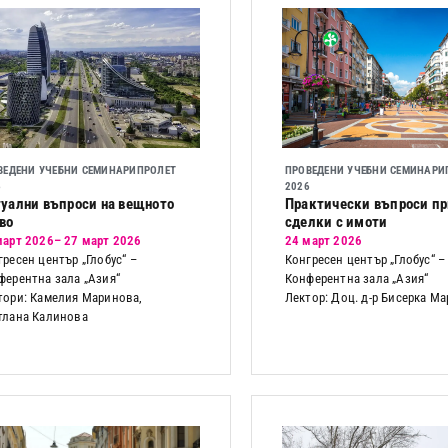
ВЕДЕНИ УЧЕБНИ СЕМИНАРИ
ПРОЛЕТ
ПРОВЕДЕНИ УЧЕБНИ СЕМИНАРИ
6
2026
уални въпроси на вещното
Практически въпроси п
во
сделки с имоти
март 2026
– 27 март 2026
24 март 2026
гресен център „Глобус“ –
Конгресен център „Глобус“ –
ферентна зала „Азия“
Конферентна зала „Азия“
тори: Камелия Маринова,
Лектор: Доц. д-р Бисерка М
тлана Калинова