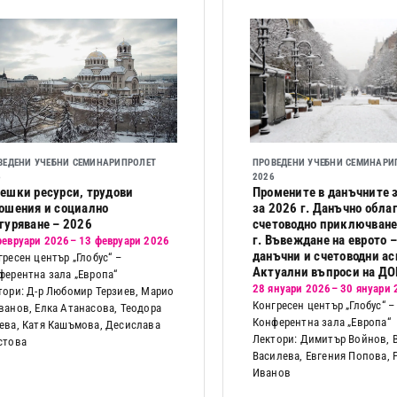
ВЕДЕНИ УЧЕБНИ СЕМИНАРИ
ПРОЛЕТ
ПРОВЕДЕНИ УЧЕБНИ СЕМИНАРИ
6
2026
ешки ресурси, трудови
Промените в данъчните 
ошения и социално
за 2026 г. Данъчно обла
гуряване – 2026
счетоводно приключване
г. Въвеждане на еврото –
февруари 2026
– 13 февруари 2026
данъчни и счетоводни ас
гресен център „Глобус“ –
Актуални въпроси на Д
ферентна зала „Европа“
28 януари 2026
– 30 януари
тори: Д-р Любомир Терзиев, Марио
Конгресен център „Глобус“ –
ванов, Елка Атанасова, Теодора
Конферентна зала „Европа“
ева, Катя Кашъмова, Десислава
Лектори: Димитър Войнов, 
стова
Василева, Евгения Попова, 
Иванов