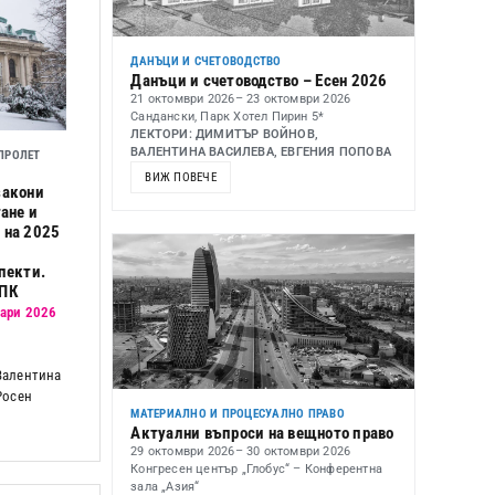
ДАНЪЦИ И СЧЕТОВОДСТВО
Данъци и счетоводство – Есен 2026
21 октомври 2026
– 23 октомври 2026
Сандански, Парк Хотел Пирин 5*
ЛЕКТОРИ: ДИМИТЪР ВОЙНОВ,
ВАЛЕНТИНА ВАСИЛЕВА, ЕВГЕНИЯ ПОПОВА
ПРОЛЕТ
ВИЖ ПОВЕЧЕ
закони
гане и
 на 2025
пекти.
ОПК
уари 2026
Валентина
Росен
МАТЕРИАЛНО И ПРОЦЕСУАЛНО ПРАВО
Актуални въпроси на вещното право
29 октомври 2026
– 30 октомври 2026
Конгресен център „Глобус“ – Конферентна
зала „Азия“