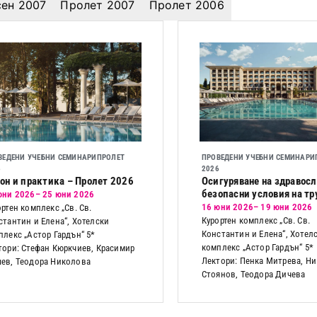
сен 2007
Пролет 2007
Пролет 2006
ВЕДЕНИ УЧЕБНИ СЕМИНАРИ
ПРОЛЕТ
ПРОВЕДЕНИ УЧЕБНИ СЕМИНАРИ
6
2026
он и практика – Пролет 2026
Осигуряване на здравосл
безопасни условия на тр
юни 2026
– 25 юни 2026
16 юни 2026
– 19 юни 2026
ртен комплекс „Св. Св.
Курортен комплекс „Св. Св.
стантин и Елена“, Хотелски
Константин и Елена“, Хотел
плекс „Астор Гардън“ 5*
комплекс „Астор Гардън“ 5*
тори: Стефан Кюркчиев, Красимир
Лектори: Пенка Митрева, Н
ев, Теодора Николова
Стоянов, Теодора Дичева