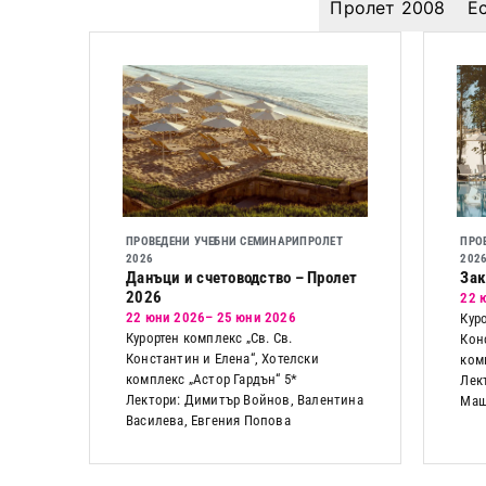
Пролет 2008
Е
ПРОВЕДЕНИ УЧЕБНИ СЕМИНАРИ
ПРОЛЕТ
ПРО
2026
202
Данъци и счетоводство – Пролет
Зак
2026
22 
22 юни 2026
– 25 юни 2026
Куро
Курортен комплекс „Св. Св.
Кон
Константин и Елена“, Хотелски
ком
комплекс „Астор Гардън“ 5*
Лек
Лектори: Димитър Войнов, Валентина
Маш
Василева, Евгения Попова