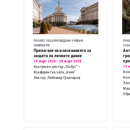
ПРОЛЕТ 2026
ПРОВЕДЕНИ УЧЕБНИ
ПРО
СЕМИНАРИ
202
Прилагане на изискванията за
Акт
защита на личните данни
гра
про
19 март 2026
– 20 март 2026
12 
Конгресен център „Глобус“ –
Кон
Конферентна зала „Азия“
Кон
Лектор: Любомир Грънчаров
Лек
Маш
Обр