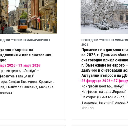
ВЕДЕНИ УЧЕБНИ СЕМИНАРИ
ПРОЛЕТ
ПРОВЕДЕНИ УЧЕБНИ СЕМИНАРИ
6
2026
уални въпроси на
Промените в данъчните 
жданския и изпълнителния
за 2026 г. Данъчно обла
цес
счетоводно приключване
г. Въвеждане на еврото –
март 2026
– 13 март 2026
данъчни и счетоводни ас
гресен център „Глобус“ –
Актуални въпроси на Д
ферентна зала „Азия“
26 февруари 2026
– 27 февр
тори: Стефан Кюркчиев, Красимир
Конгресен център „Глобус“ –
ев, Емануела Балевска, Мариана
Конферентна зала „Европа“
етенова
Лектори: Димитър Войнов, 
Василева, Евгения Попова, 
Иванов