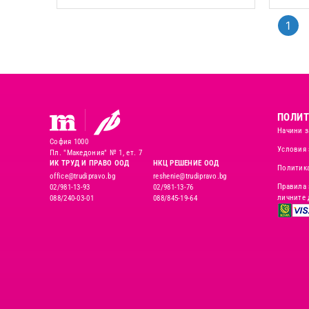
1
ПОЛИТ
Начини з
София 1000
Условия 
Пл. "Македония" № 1, ет. 7
ИК ТРУД И ПРАВО ООД
НКЦ РЕШЕНИЕ ООД
Политика
office@trudipravo.bg
reshenie@trudipravo.bg
Правила 
02/981-13-93
02/981-13-76
личните 
088/240-03-01
088/845-19-64