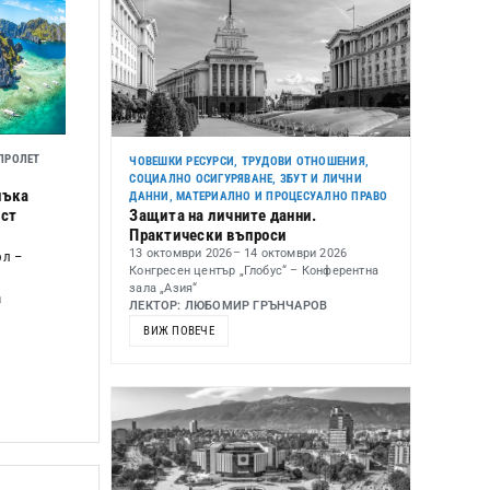
ПРОЛЕТ
ЧОВЕШКИ РЕСУРСИ, ТРУДОВИ ОТНОШЕНИЯ,
СОЦИАЛНО ОСИГУРЯВАНЕ, ЗБУТ И ЛИЧНИ
нъка
ДАННИ
,
МАТЕРИАЛНО И ПРОЦЕСУАЛНО ПРАВО
Защита на личните данни.
ост
Практически въпроси
13 октомври 2026
– 14 октомври 2026
л –
Конгресен център „Глобус“ – Конферентна
зала „Азия“
а
ЛЕКТОР: ЛЮБОМИР ГРЪНЧАРОВ
ВИЖ ПОВЕЧЕ