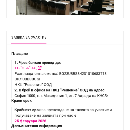
ЗАЯВКА ЗА УЧАСТИЕ
Плащане
1. Чрез банков превод до:
ТБ “ОББ” АД
Разплащателна сметка: BG23UBBS84231010683713
BIC: UBBSBGSF
НКЦ “Решение” ООД
2. В брой в офиса на НКЦ “Решение” ООД на адрес:
София 1000, пл. Македония 1, ет. 7 /сграда на КНСБ/
Краен срок
Крайният срок
за превеждане на таксата за участие и
получаване на заявката при нас e
25 февруари 2026
Допълнителна информация