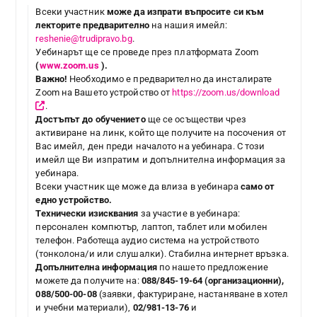
Всеки участник
може да
изпрати въпросите си към
лекторите предварително
на нашия имейл:
reshenie@trudipravo.bg
.
Уебинарът ще се проведе през платформата Zoom
(
www.zoom.us
).
Важно!
Необходимо е предварително да инсталирате
Zoom на Вашето устройство от
https://zoom.us/download
.
Достъпът до обучението
ще се осъществи чрез
активиране на линк, който ще получите на посочения от
Вас имейл, ден преди началото на уебинара. С този
имейл ще Ви изпратим и допълнителна информация за
уебинара.
Всеки участник ще може да влиза в уебинара
само от
едно устройство.
Технически изисквания
за участие в уебинара:
персонален компютър, лаптоп, таблет или мобилен
телефон. Работеща аудио система на устройството
(тонколона/и или слушалки). Стабилна интернет връзка.
Допълнителна информация
по нашето предложение
можете да получите на:
088/845-19-64
(организационни),
088/500-00-08
(заявки, фактуриране, настаняване в хотел
и учебни материали),
02/981-13-76
и