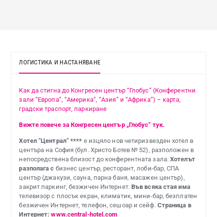
ЛОГИСТИКА И НАСТАНЯВАНЕ
Как да стигна до Конгресен център “Глобус” (Конферентни
зали “Европа”, “Америка”, “Азия” и “Африка”) – карта,
градски траспорт, паркиране
Вижте повече за Конгресен център „Глобус“ тук.
Хотел “Централ” ****
е изцяло нов четиризвезден хотел в
центъра на София (бул. Христо Ботев № 52), разположен в
непосредствена близост до конферентната зала.
Хотелът
разполага с
бизнес център, ресторант, лоби-бар, СПА
център (джакузи, сауна, парна баня, масажен център),
закрит паркинг, безжичен Интернет.
Във всяка стая има
телевизор с плосък екран, климатик, мини-бар, безплатен
безжичен Интернет, телефон, сешоар и сейф.
Страница в
Интернет:
www.central-hotel.com