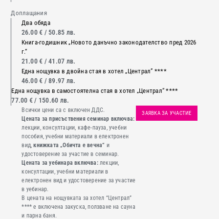
Доплащания
Два обяда
26.00 € / 50.85 лв.
Книга-годишник „Новото данъчно законодателство пред 2026
г.“
21.00 € / 41.07 лв.
Една нощувка в двойна стая в хотел „Централ” ****
46.00 € / 89.97 лв.
Една нощувка в самостоятелна стая в хотел „Централ“ ****
77.00 € / 150.60 лв.
Всички цени са с включен ДДС.
ЗАЯВКА ЗА УЧАСТИЕ
Цената за присъствения семинар включва:
лекции, консултации, кафе-пауза, учебни
пособия, учебни материали в електронен
вид,
книжката „Обичта е вечна“
и
удостоверение за участие в семинар.
Цената за уебинара включва:
лекции,
консултации, учебни материали в
електронен вид и удостоверение за участие
в уебинар.
В цената на нощувката за хотел “Централ”
**** е включена закуска, ползване на сауна
и парна баня.