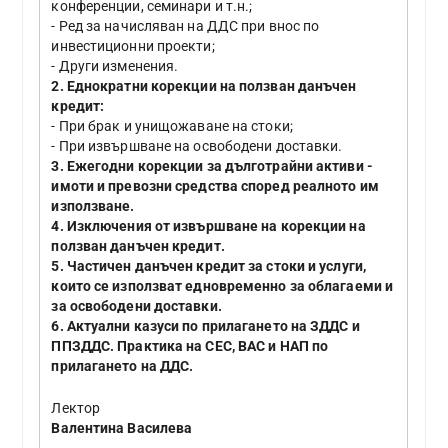
конференции, семинари и т.н.;
- Ред за начисляван на ДДС при внос по
инвестиционни проекти;
- Други изменения.
2. Еднократни корекции на ползван данъчен
кредит:
- При брак и унищожаване на стоки;
- При извършване на освободени доставки.
3. Ежегодни корекции за дълготрайни активи -
имоти и превозни средства според реалното им
използване.
4. Изключения от извършване на корекции на
ползван данъчен кредит.
5. Частичен данъчен кредит за стоки и услуги,
които се използват едновременно за облагаеми и
за освободени доставки.
6. Актуални казуси по прилагането на ЗДДС и
ППЗДДС. Практика на СЕС, ВАС и НАП по
прилагането на ДДС.
Лектор
Валентина Василева