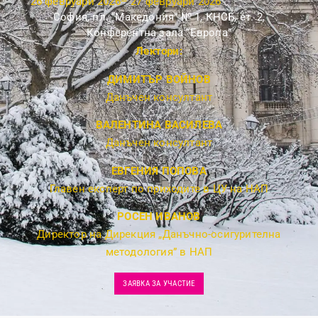
26 февруари 2026
– 27 февруари 2026
София, пл. “Македония” № 1, КНСБ, ет. 2,
Конферентна зала “Европа”
Лектори:
ДИМИТЪР ВОЙНОВ
Данъчен консултант
ВАЛЕНТИНА ВАСИЛЕВА
Данъчен консултант
ЕВГЕНИЯ ПОПОВА
Главен експерт по приходите в ЦУ на НАП
РОСЕН ИВАНОВ
Директор на Дирекция „Данъчно-осигурителна
методология” в НАП
ЗАЯВКА ЗА УЧАСТИЕ