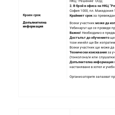
НКЦ “Решение” ООД
2. В брой в офиса на НКЦ “Р
София 1000, пл. Македония 1
Краен срок
Крайният срок
за превеждане
Допълнителна
Всеки участник
може да
из
информация
Уебинарът ще се проведе п
Важно!
Необходимо е предва
Достъпът до обучението
ще 
този имейл ще Ви изпратим
Всеки участник ще може да
Технически изисквания
за у
(тонколона/и или слушалки)
Допълнителна информация
настаняване в хотел и учеб
Организаторите запазват п