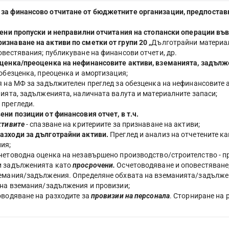
за финансово отчитане от бюджетните организации, предпоставка
овени пропуски и неправилни отчитания на стопански операции в
изнаване на активи по сметки от групи 20
„Дълготрайни материал
овестявания; публикуване на финансови отчети, др.
зценка/преоценка на нефинансовите активи, вземанията, задълж
 обезценка, преоценка и амортизация;
я на МФ за задължителен преглед за обезценка на нефинансовите 
нията, задълженията, наличната валута и материалните запаси;
 прегледи.
ени позиции от финансовия отчет, в т.ч.
ктивите
- спазване на критериите за признаване на активи;
азходи за дълготрайни активи.
Преглед и анализ на отчетените к
ия;
четоводна оценка на незавършено производство/строителство - п
и задълженията като
просрочени.
Осчетоводяване и оповестяване
емания/задължения. Определяне обхвата на вземанията/задължен
на вземания/задължения и провизии;
оводяване на разходите за
провизии на персонала
. Сторниране на 