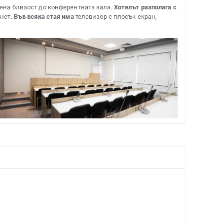
вена близост до конферентната зала.
Хотелът разполага с
рнет.
Във всяка стая има
телевизор с плосък екран,