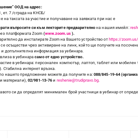
ешение” ООД на адрес:
, ет. 7 /сграда на КНСБ/
 на таксата за участие и получаване на заявката при нас e
прати въпросите си към лекторите предварително
на нашия имейл:
resh
рез платформата Zoom
(
www.zoom.us
).
рително да инсталирате Zoom на Вашето устройство от
https://zoom.u
се осъществи чрез активиране на линк, който ще получите на посочени
 и допълнителна информация за уебинара.
 влиза в уебинара
само от едно устройство.
частие в уебинара: персонален компютър, лаптоп, таблет или мобилен 
. Стабилна интернет връзка.
по нашето предложение можете да получите на:
088/845-19-64
(организ
ни материали),
02/981-13-76
и
reshenie@trudipravo.bg
.
равото си да определят минимален брой участници в уебинар от опред