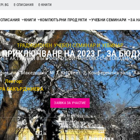
EPI.BG
Е-СПИСАНИЯ
Е-КНИГИ
СПИСАНИЯ
КНИГИ
КОМПЮТЪРНИ ПРОДУКТИ
УЧЕБНИ СЕМИНАРИ
ЗА Н
ТРАДИЦИОНЕН УЧЕБЕН СЕМИНАР И УЕБИНАР
ПРИКЛЮЧВАНЕ НА 2023 Г. ЗА БЮ
ИТЕ АКТУАЛНИ ВЪПРОСИ ОТ ФИНАНСОВО-СЧЕТОВОДНАТА 
фия, пл. “Македония” № 1, КНСБ, ет. 2, Конферентна зала “Аз
Лектор:
РА БАКЪРДЖИЕВА
ЗАЯВКА ЗА УЧАСТИЕ
Логистика и