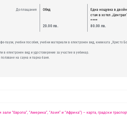
Доплащания
Обяд
Една нощувка в двой
стая в хотел „Централ
****
20.00 лв.
80.00 лв.
афе-паузи, учебни пособия, учебни материали в електронен вид, книжката „Христо Б
и в електронен вид и удостоверение за участие в уебинар.
 ползване на сауна и парна баня.
 зали “Европа”, “Америка”, “Азия” и “Африка”) – карта, градски траспо