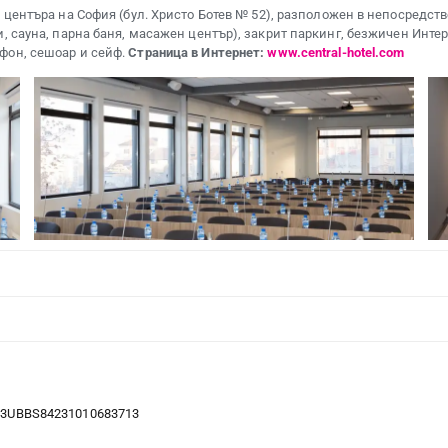
 центъра на София (бул. Христо Ботев № 52), разположен в непосредст
и, сауна, парна баня, масажен център), закрит паркинг, безжичен Инте
фон, сешоар и сейф.
Страница в Интернет:
www.central-hotel.com
23UBBS84231010683713