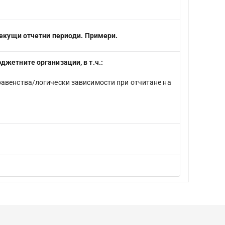
текущи отчетни периоди. Примери.
жетните организации, в т.ч.:
 равенства/логически зависимости при отчитане на