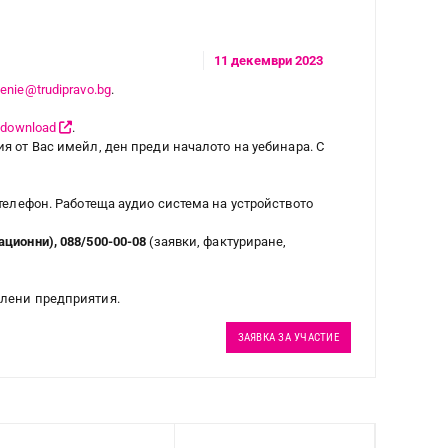
11 декември 2023
enie@trudipravo.bg
.
s/download
.
я от Вас имейл, ден преди началото на уебинара. С
телефон. Работеща аудио система на устройството
ационни), 088/500-00-08
(заявки, фактуриране,
елени предприятия.
ЗАЯВКА ЗА УЧАСТИЕ