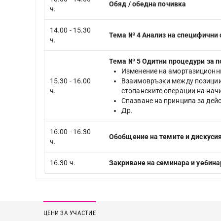
Обяд / обедна почивка
ч.
14.00 - 15.30
Тема №
4
Анализ на специфични 
ч.
Тема №
5
Одитни процедури за п
Изменение на амортазиционния
15.30 - 16.00
Взаимовръзки между позиции 
ч.
стопанските операции на начи
Спазване на принципа за дей
Др.
16.00 - 16.30
Обобщение на темите и дискусия
ч.
16.30 ч.
Закриване на семинара и уебина
ЦЕНИ ЗА УЧАСТИЕ