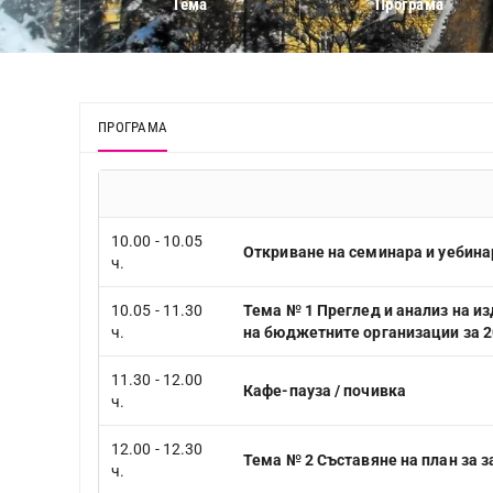
Тема
Програма
ПРОГРАМА
10.00 - 10.05
Oткриване на семинара и уебина
ч.
10.05 - 11.30
Тема №
1
Преглед и анализ на
из
ч.
на бюджетните организации за 20
11.30 - 12.00
Кафе-пауза / почивка
ч.
12.00 - 12.30
Тема №
2
Съставяне на план за 
ч.