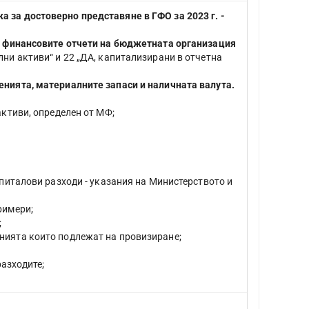
 за достоверно представяне в ГФО за 2023 г. -
ъв финансовите отчети на бюджетната организация
ни активи“ и 22 „ДА, капитализирани в отчетна
енията, материалните запаси и наличната валута.
активи, определен от МФ;
апиталови разходи - указания на Министерството и
римери;
;
ията които подлежат на провизиране;
разходите;