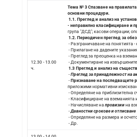
Тема № 3 Спазване на правилата 
основни процедури.
1.1. Преглед и анализ на устан
- неправилно класифициране и пр
група "ДСД"; касови операции; оп
1.2. Периодичен преглед за обе
- Разграничаване на понятията -
- Прилагане на дадените указани
- Преглед за преоценка на взема
12.30 - 13.00
- Документиране на извършените
ч.
1.3 Преглед и анализ на съществ
-
Преглед за принадлежност на а
-
Признаване на последващите р
приложими нормативни изискван
- Определяне на приблизителна с
- Класифициране на вземанията 
- Начисляване на
провизии
на вз
-
Давностни срокове и отписване
- Определяне на размера и осчет
- Др.
13.00 - 14.00