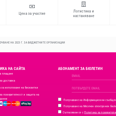
Логистика и
Цена за участие
настаняване
ВАНЕ НА 2023 Г. ЗА БЮДЖЕТНИТЕ ОРГАНИЗАЦИИ
ИКА НА САЙТА
АБОНАМЕНТ ЗА БЮЛЕТИН
а плащане
за доставка
 за използване на бисквитки
за поверителност и защита на
данни
Получаване на Информационни съобще
Получаване на Месечен електронен бюл
Съгласявам се с
Политика за поверител