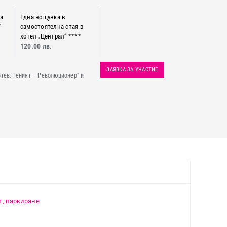
на
Една нощувка в
”
самостоятелна стая в
хотел „Централ“ ****
120.00 лв.
ЗАЯВКА ЗА УЧАСТИЕ
отев. Геният – Революционер“ и
рт, паркиране