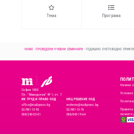
Тема
Програма
HOME
-
ПРОВЕДЕНИ УЧЕБНИ СЕМИНАРИ
-
ГОДИШНО СЧЕТОВОДНО ПРИКЛЮЧ
ПОЛИТ
Начини з
София 1000
Условия 
Пл. "Македония" № 1, ет. 7
ИК ТРУД И ПРАВО ООД
НКЦ РЕШЕНИЕ ООД
Политика
office@trudipravo.bg
reshenie@trudipravo.bg
Правила 
02/981-13-93
02/981-13-76
личните 
088/240-03-01
088/845-19-64