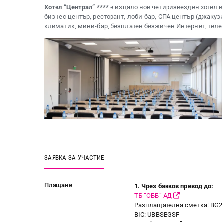
Хотел “Централ” ****
е изцяло нов четиризвезден хотел в
бизнес център, ресторант, лоби-бар, СПА център (джакуз
климатик, мини-бар, безплатен безжичен Интернет, теле
ЗАЯВКА ЗА УЧАСТИЕ
Плащане
1. Чрез банков превод до:
ТБ “ОББ” АД
Разплащателна сметка: BG
BIC: UBBSBGSF