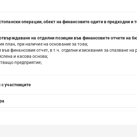
стопански операции, обект на финансовите одити в предходни и 
отвърждаване на отделни позиции във финансовите отчети на бюд
 план, при наличие на основание за това;
във финансовия отчет, в т.ч. отделни изисквания за спазване на
слена и касова основа;
стващо предприятие;
 с участниците
ра