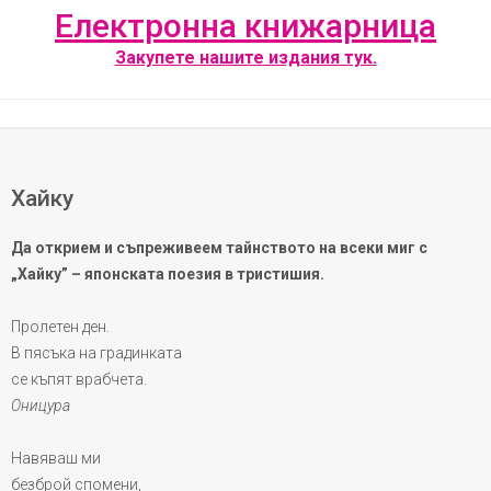
Електронна книжарница
Закупете нашите издания тук.
Хайку
Да открием и съпреживеем тайнството на всеки миг с
„Хайку” – японската поезия в тристишия.
Пролетен ден.
В пясъка на градинката
се къпят врабчета.
Оницура
Навяваш ми
безброй спомени,