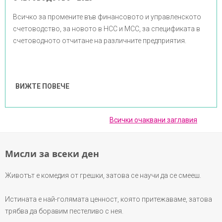
Всичко за промените във финансовото и управленското
счетоводство, за новото в НСС и МСС, за спецификата в
счетоводното отчитане на различните предприятия.
ВИЖТЕ ПОВЕЧЕ
Всички очаквани заглавия
Мисли за всеки ден
Животът е комедия от грешки, затова се научи да се смееш.
Истината е най-голямата ценност, която притежаваме, затова
трябва да боравим пестеливо с нея.