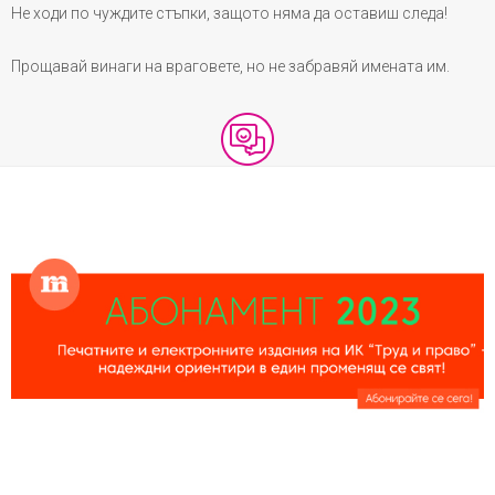
Не ходи по чуждите стъпки, защото няма да оставиш следа!
Прощавай винаги на враговете, но не забравяй имената им.