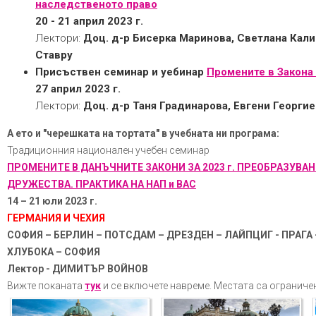
наследственото право
20 - 21 април 2023 г.
Лектори:
Доц. д-р Бисерка Маринова, Светлана Калин
Ставру
Присъствен семинар и уебинар
Промените в Закона
27 април 2023 г.
Лектори:
Доц. д-р Таня Градинарова, Евгени Георгие
А ето и "черешката на тортата" в учебната ни програма:
Традиционния национален учебен семинар
ПРОМЕНИТЕ В ДАНЪЧНИТЕ ЗАКОНИ ЗА 2023 г. ПРЕОБРАЗУВА
ДРУЖЕСТВА. ПРАКТИКА НА НАП и ВАС
14 – 21 юли 2023 г.
ГЕРМАНИЯ И ЧЕХИЯ
СОФИЯ – БЕРЛИН – ПОТСДАМ – ДРЕЗДЕН – ЛАЙПЦИГ - ПРАГА
ХЛУБОКА – СОФИЯ
Лектор - ДИМИТЪР ВОЙНОВ
Вижте поканата
тук
и се включете навреме. Местата са ограниче