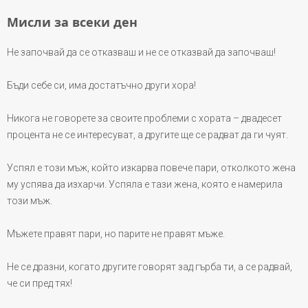
Мисли за всеки ден
Не започвай да се отказваш и не се отказвай да започваш!
Бъди себе си, има достатъчно други хора!
Никога не говорете за своите проблеми с хората – двадесет
процента не се интересуват, а другите ще се радват да ги чуят.
Успял е този мъж, който изкарва повече пари, отколкото жена
му успява да изхарчи. Успяла е тази жена, която е намерила
този мъж.
Мъжете правят пари, но парите не правят мъже.
Не се дразни, когато другите говорят зад гърба ти, а се радвай,
че си пред тях!