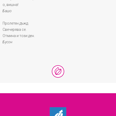
о, вишна!
Башо
Пролетен дъжд.
Свечерява се.
Отмина и този ден.
Бусон