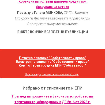
Корекции на ползван данъчен кредит при
бракуване на активи
Проф. д-р Ганета МИНКОВА,
СУ "Св. Климент
Охридски" и Институт за държавата и правото при
Българската академия на науките
ВИЖТЕ ВСИЧКИ БЕЗПЛАТНИ ПУБЛИКАЦИИ
Печатно списание "Собственост и право"
Електронно списание "Собственост и право"
Компютърен продукт ЕПИ "Собственост"
Вижте съдържанията на списанието тук
Избрано от списанието и ЕПИ
Преглед на промените в Закона за устройство на
територията, обнародвани в ДВ бр. 6 от 2023 г.