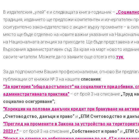
В издателския „улей” е и следващата книга-годишник –
„Социално
традиция, изданието ще предложи компетентен и изчерпателен пр
осигурително законодателство с акцент върху промените – в сил
място ще бъде отделено на новите важни указания на Националн
на Националната агенция за приходите. Ще бъде представена и н
Върховния административен съд. За края на март новото издание
своите читатели. Можете да го заявите още отсега ето
тук
.
За да подпомогнем Вашия професионализъм, отново Ви предлаг
публикации от книжки № 3 на нашите
списания
:
"За критерия "общодостъпност" на социалните придобивки, с
административната практика"
– от брой 3 на списание
„Труд на
социално осигуряване“;
"Корекции на ползван данъчен кредит при бракуване на актив
„Счетоводство, данъци и право“
и
„ЕПИ Счетоводство и данъц
"Преглед на промените в Закона за устройство на територията
2023 г."
– от брой 3 на списание
„Собственост и право“
и
„ЕПИ С
"Искът за отмяна на арбитражно решение по чл. 47 и следващи