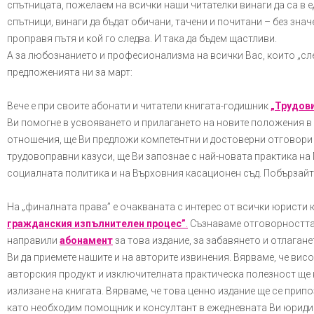
спътницата, пожелаем на всички наши читателки винаги да са в е
спътници, винаги да бъдат обичани, тачени и почитани – без значе
проправя пътя и кой го следва. И така да бъдем щастливи.
А за любознанието и професионализма на всички Вас, които „сле
предложенията ни за март:
Вече е при своите абонати и читатели книгата-годишник
„Трудови
Ви помогне в усвояването и прилагането на новите положения в 
отношения, ще Ви предложи компетентни и достоверни отговори
трудовоправни казуси, ще Ви запознае с най-новата практика на
социалната политика и на Върховния касационен съд. Побързайт
На „финалната права” е очакваната с интерес от всички юристи 
гражданския изпълнителен процес”
.
Съзнаваме отговорността с
направили
абонамент
за това издание, за забавянето и отлаган
Ви да приемете нашите и на авторите извинения. Вярваме, че ви
авторския продукт и изключителната практическа полезност ще
излизане на книгата. Вярваме, че това ценно издание ще се припо
като необходим помощник и консултант в ежедневната Ви юриди