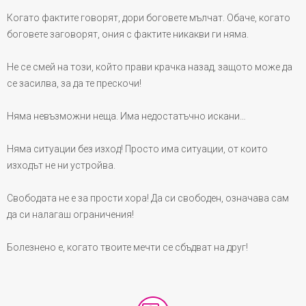
Когато фактите говорят, дори боговете мълчат. Обаче, когато
боговете заговорят, ония с фактите никакви ги няма.
Не се смей на този, който прави крачка назад, защото може да
се засилва, за да те прескочи!
Няма невъзможни неща. Има недостатъчно искани…
Няма ситуации без изход! Просто има ситуации, от които
изходът не ни устройва.
Свободата не е за прости хора! Да си свободен, означава сам
да си налагаш ограничения!
Болезнено е, когато твоите мечти се сбъдват на друг!