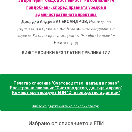
За критерия "общодостъпност" на социалните
придобивки, според правната уредба и
административната практика
Доц. д-р Андрей АЛЕКСАНДРОВ,
Институт за
държавата и правото при Българската академия на
науките, Югозападен университет "Неофит Рилски" –
Благоевград
ВИЖТЕ ВСИЧКИ БЕЗПЛАТНИ ПУБЛИКАЦИИ
Печатно списание "Счетоводство, данъци и право"
Електронно списание "Счетоводство, данъци и право"
Компютърен продукт ЕПИ "Счетоводство и данъци"
Вижте съдържанията на списанието тук
Избрано от списанието и ЕПИ