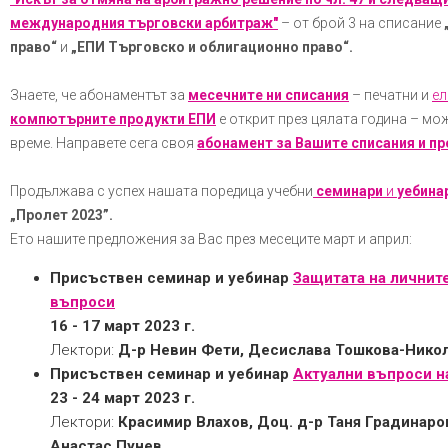
международния търговски арбитраж"
– от брой 3 на списание
право“
и
„ЕПИ Търговско и облигационно право“.
Знаете, че абонаментът за
месечните ни списания
– печатни и
ел
компютърните продукти ЕПИ
е открит през цялата година – мож
време. Направете сега своя
абонамент за Вашите списания и про
Продължава с успех нашата поредица учебни
семинари
и
уебина
„Пролет 2023”.
Ето нашите предложения за Вас през месеците март и април:
Присъствен семинар и уебинар
Защитата на личнит
въпроси
16 - 17 март 2023 г.
Лектори:
Д-р Невин Фети, Десислава Тошкова-Нико
Присъствен семинар и уебинар
Актуални въпроси н
23 - 24 март 2023 г.
Лектори:
Красимир Влахов, Доц. д-р Таня Градинаро
Анастас Пунев