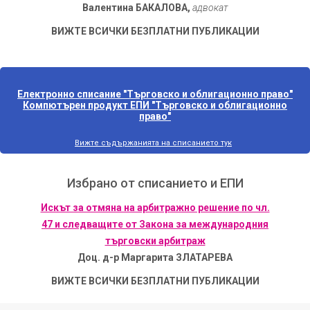
Валентина БАКАЛОВА,
адвокат
ВИЖТЕ ВСИЧКИ БЕЗПЛАТНИ ПУБЛИКАЦИИ
Електронно списание "Търговско и облигационно право"
Компютърен продукт ЕПИ "Търговско и облигационно
право"
Вижте съдържанията на списанието тук
Избрано от списанието и ЕПИ
Искът за отмяна на арбитражно решение по чл.
47 и следващите от Закона за международния
търговски арбитраж
Доц. д-р Маргарита ЗЛАТАРЕВА
ВИЖТЕ ВСИЧКИ БЕЗПЛАТНИ ПУБЛИКАЦИИ