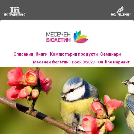
Списания
Книги
Компютърни продукти
Семинари
Месечен бюлетин - Брой 3/2023 - On-line Вариант