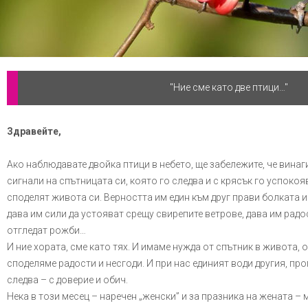
"Ние сме като две птици…"
Здравейте,
Ако наблюдавате двойка птици в небето, ще забележите, че винаг
сигнали на спътницата си, която го следва и с крясък го успокоява
споделят живота си. Верността им един към друг прави болката 
дава им сили да устояват срещу свирепите ветрове, дава им радос
отгледат рожби…
И ние хората, сме като тях. И имаме нужда от спътник в живота, о
споделяме радости и несгоди. И при нас единият води другия, про
следва – с доверие и обич.
Нека в този месец – наречен „женски” и за празника на жената –