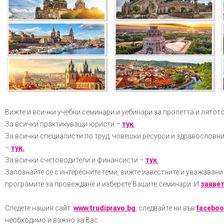
Вижте и всички учебни семинари и уебинари за пролетта и лятото
За всички практикуващи юристи –
тук
.
За всички специалисти по труд, човешки ресурси и здравословни
–
тук.
За всички счетоводители и финансисти –
тук
.
Запознайте се с интересните теми, вижте известните и уважавани
програмите за провеждане и изберете Вашите семинари. И
заяве
Следете нашия сайт:
www.trudipravo.bg
, следвайте ни във
facebo
необходимо и важно за Вас.