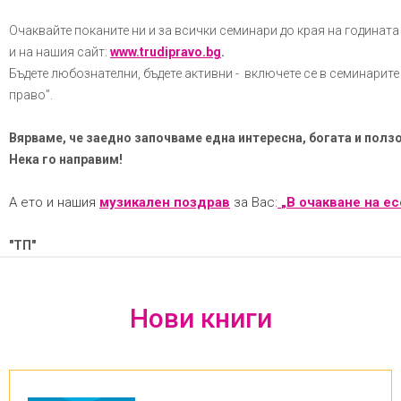
Очаквайте поканите ни и за всички семинари до края на годинат
и на нашия сайт:
www.trudipravo.bg
.
Бъдете любознателни, бъдете активни - включете се в семинарите 
право”.
Вярваме, че заедно започваме една интересна, богата и ползо
Нека го направим!
А ето и нашия
музикален поздрав
за Вас:
„В очакване на е
"ТП"
Нови книги