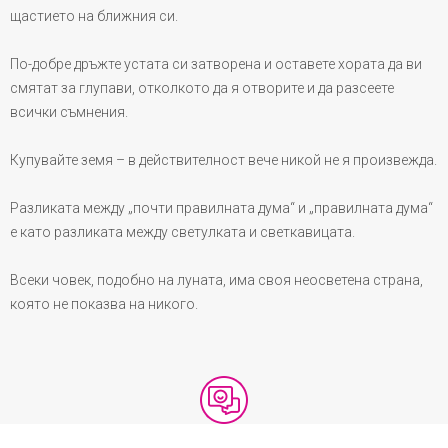
щастието на ближния си.
По-добре дръжте устата си затворена и оставете хората да ви
смятат за глупави, отколкото да я отворите и да разсеете
всички съмнения.
Купувайте земя – в действителност вече никой не я произвежда.
Разликата между „почти правилната дума“ и „правилната дума“
е като разликата между светулката и светкавицата.
Всеки човек, подобно на луната, има своя неосветена страна,
която не показва на никого.