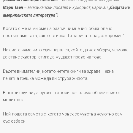
Марк Твен
– американски писател и хуморист,
наричан
„бащата на
американската литература“
)
Когато с жена ми сме на различни мнения, обикновено
постъпваме така, както тя иска. Тя нарича това „компромис“.
На света няма нито един паралел, който да не е убеден, че може
да стане екватор, стига да му дадат право на това.
Бъдете внимателни, когато четете книги за здраве – една
печатна грешка може да ви струва живота.
В някои случаи да ругаеш ти носи по-голямо облекчение от
молитвата.
Най-лошата самота е, когато човек се чувства неуютно сам
със себе си.