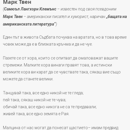
Марк Твен
(
Самюъл Лангхорн Клемънс
– известен под своя псевдоним
Марк Твен
– американски писател и хуморист,
наричан
„бащата на
американската литература“
)
Един път в живота Съдбата почуква на вратата, но в това време
човек може да е в близката кръчма и да не чуе.
Пазете се от хора, които се опитват да омаловажат вашите
стремежи. Малките хора винаги правят това, а истински
великите хора ви карат да се чувствате така, сякаш вие също
можете да станете велики.
Танцувай така, все едно никой не те гледа;
пей така, сякаш никой не те чува;
обичай така, все едно никога не са те предавали;
живей така, все едно земята е Рая.
Малцина от нас могат да понесат щастието– имам предвид