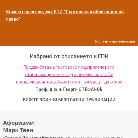
Компютърен продукт ЕПИ "Търговско и облигационно
право"
Последна актуализация
Избрано от списанието и ЕПИ
Продажбата на търговско предприятие като
стабилизационен и оздравителен способ и
продължаване на дейността на търговец – длъжник
Проф. д.ю.н. Георги СТЕФАНОВ
ВИЖТЕ ВСИЧКИ БЕЗПЛАТНИ ПУБЛИКАЦИИ
Афоризми
Марк Твен
(
Самюъл Лангхорн Клемънс
– известен под своя псевдоним