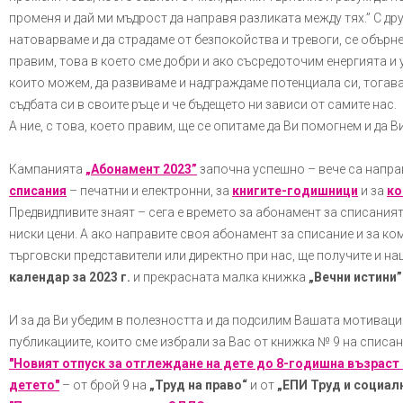
променя и дай ми мъдрост да направя разликата между тях.” С дру
натоварваме и да страдаме от безпокойства и тревоги, се обърне
правим, това в което сме добри и ако съсредоточим енергията и
които можем, да развиваме и надграждаме потенциала си, тогав
съдбата си в своите ръце и че бъдещето ни зависи от самите нас.
А ние, с това, което правим, ще се опитаме да Ви помогнем и да В
Кампанията
„Абонамент 2023”
започна успешно – вече са напра
списания
– печатни и електронни, за
книгите-годишници
и за
ко
Предвидливите знаят – сега е времето за абонамент за списаният
ниски цени. А ако направите своя абонамент за списание и за к
търговски представители или директно при нас, ще получите и н
календар за 2023 г.
и прекрасната малка книжка
„Вечни истини”
И за да Ви убедим в полезността и да подсилим Вашата мотиваци
публикациите, които сме избрали за Вас от книжка № 9 на списан
"Новият отпуск за отглеждане на дете до 8-годишна възраст
детето"
– от брой 9 на
„Труд на право“
и от
„ЕПИ Труд и социал