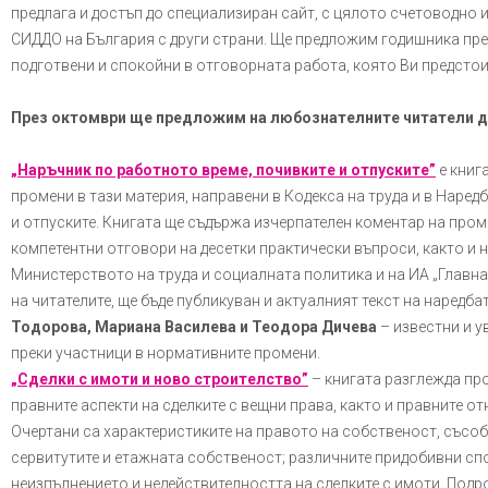
предлага и достъп до специализиран сайт, с цялото счетоводно 
СИДДО на България с други страни. Ще предложим годишника през 
подготвени и спокойни в отговорната работа, която Ви предстои
През октомври ще предложим на любознателните читатели дв
„Наръчник по работното време, почивките и отпуските”
е книг
промени в тази материя, направени в Кодекса на труда и в Наред
и отпуските. Книгата ще съдържа изчерпателен коментар на пром
компетентни отговори на десетки практически въпроси, както и 
Министерството на труда и социалната политика и на ИА „Главна
на читателите, ще бъде публикуван и актуалният текст на наредба
Тодорова, Мариана Василева и Теодора Дичева
– известни и 
преки участници в нормативните промени.
„Сделки с имоти и ново строителство”
– книгата разглежда п
правните аспекти на сделките с вещни права, както и правните о
Очертани са характеристиките на правото на собственост, съсоб
сервитутите и етажната собственост; различните придобивни сп
неизпълнението и недействителността на сделките с имоти. Подр