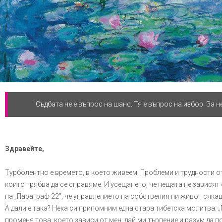
"Съдбата не е въпрос на шанс. Тя е въпрос на избор. За нея
Здравейте,
Турболентно е времето, в което живеем. Проблеми и трудности о
които трябва да се справяме. И усещането, че нещата не зависят 
на „Параграф 22”, че управлението на собствения ни живот сякаш
А дали е така? Нека си припомним една стара тибетска молитва: „
променя това, което зависи от мен, дай ми търпение и разум да п