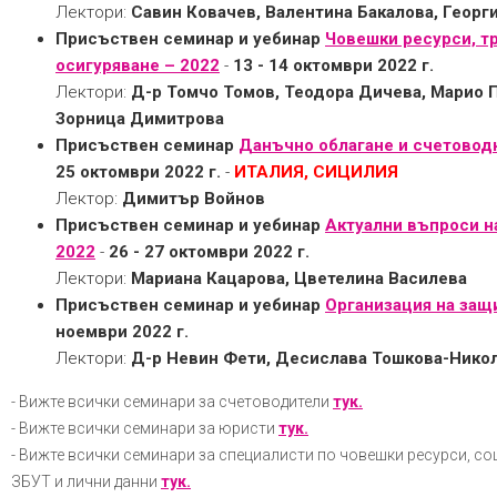
Лектори:
Савин Ковачев, Валентина Бакалова, Георг
Присъствен семинар и уебинар
Човешки ресурси, т
осигуряване – 2022
-
13 - 14 октомври 2022 г.
Лектори:
Д-р Томчо Томов, Теодора Дичева, Марио П
Зорница Димитрова
Присъствен семинар
Данъчно облагане и счетоводн
25 октомври 2022 г.
-
ИТАЛИЯ, СИЦИЛИЯ
Лектор:
Димитър Войнов
Присъствен семинар и уебинар
Актуални въпроси н
2022
-
26 - 27 октомври 2022 г.
Лектори:
Мариана Кацарова, Цветелина Василева
Присъствен семинар и уебинар
Организация на защ
ноември 2022 г.
Лектори:
Д-р Невин Фети, Десислава Тошкова-Нико
- Вижте всички семинари за счетоводители
тук.
- Вижте всички семинари за юристи
тук.
- Вижте всички семинари за специалисти по човешки ресурси, со
ЗБУТ и лични данни
тук.