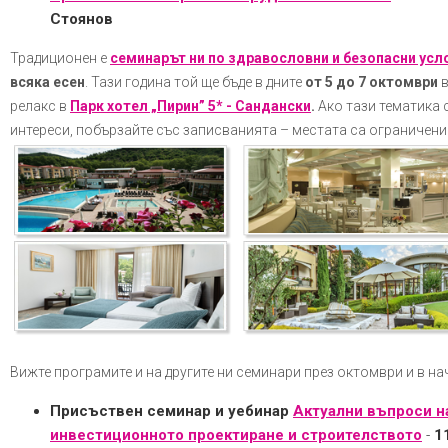
Стоянов
Традиционен е
семинарът ни по здравословни и безопасни усл
всяка есен
. Тази година той ще бъде в дните
от
5 до 7 октомври
релакс в
Парк хотел „Пирин” 5* - Сандански
.
Ако тази тематика
интереси, побързайте със записванията – местата са ограничени
Вижте програмите и на другите ни семинари през октомври и в н
Присъствен семинар и уебинар
Актуални въпроси на
инвестиционното проектиране и строителството
-
1