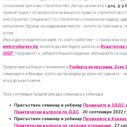
отношения при ново строителство. Автор на книгата е
доц. д-р
признат юрист по въпросите на вещното право и строителството.
или строител; специалист по строителен и технически надзор; адв
изпълнител; брокер на недвижими имоти – купете си тази книга, 
успех.
Има и други издателски идеи, по които работим – с грижа към хор
www.trudipravo.bg
, можете да разгледате цялата ни
Издателска п
2023”
. Направете го, изберете Вашите издания, абонирайте се още
Предлагаме на Вашето внимание и
Учебната ни програма „Есен 
семинари и уебинари, които ще проведем до края на годината – и
иска да знае повече.
През септември предлагаме два семинара и уебинара:
Присъствен семинар и уебинар
Промените в ЗДДС и
Практически въпроси по ДДС
-
20 септември 2022 г
Присъствен семинар и уебинар
Промените в Кодекса
Практически въпроси по трудови отношения
-
27 се