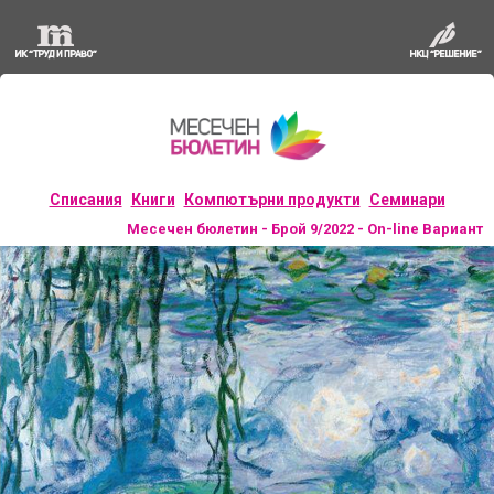
Списания
Книги
Компютърни продукти
Семинари
Месечен бюлетин - Брой 9/2022 - On-line Вариант