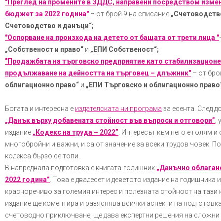
"Преглед на промените в ЗДДС, направени посредством изме
бюджет за 2022 година"
– от брой 9 на списание
„Счетоводство
Счетоводство и данъци“;
"Оспорване на произхода на детето от бащата от трети лица "
„Собственост и право“
и
„ЕПИ Собственост“;
"Продажбата на търговско предприятие като стабилизационе
продължаване на дейността на търговец – длъжник"
– от бро
облигационно право“
и
„ЕПИ Търговско и облигационно право
Богата и интересна е
издателската ни програма
за есента. След д
„Данък върху добавената стойност във въпроси и отговори”
,
издание
„Кодекс на труда – 2022”
. Интересът към него е голям 
многобройни и важни, и са от значение за всеки трудов човек. П
кодекса бързо се топи.
В напреднала подготовка е книгата-годишник
„Данъчно облаган
2022 година”
. Това е двадесет и деветото издание на годишника 
красноречиво за големия интерес и полезната стойност на тази к
издание ще коментира и разяснява всички аспекти на подготовк
счетоводно приключване, ще дава експертни решения на сложни 