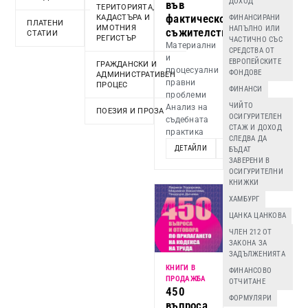
ДОХОД
във
ТЕРИТОРИЯТА,
фактическо
КАДАСТЪРА И
ФИНАНСИРАНИ
ПЛАТЕНИ
ИМОТНИЯ
НАПЪЛНО ИЛИ
съжителство
СТАТИИ
РЕГИСТЪР
ЧАСТИЧНО СЪС
Материални
СРЕДСТВА ОТ
и
ЕВРОПЕЙСКИТЕ
ГРАЖДАНСКИ И
процесуални
ФОНДОВЕ
АДМИНИСТРАТИВЕН
правни
ПРОЦЕС
ФИНАНСИ
проблеми
ЧИЙТО
Анализ на
ПОЕЗИЯ И ПРОЗА
ОСИГУРИТЕЛЕН
съдебната
СТАЖ И ДОХОД
практика
СЛЕДВА ДА
ДЕТАЙЛИ
ДОБАВИ
БЪДАТ
ЗАВЕРЕНИ В
ОСИГУРИТЕЛНИ
КНИЖКИ
ХАМБУРГ
ЦАНКА ЦАНКОВА
ЧЛЕН 212 ОТ
ЗАКОНА ЗА
ЗАДЪЛЖЕНИЯТА
КНИГИ В
ФИНАНСОВО
ПРОДАЖБА
ОТЧИТАНЕ
450
ФОРМУЛЯРИ
въпроса