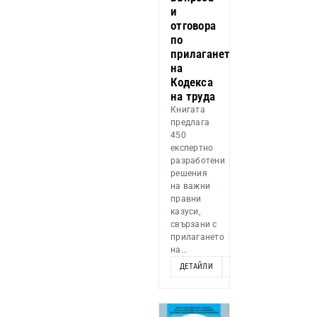
и
отговора
по
прилагането
на
Кодекса
на труда
Книгата
предлага
450
експертно
разработени
решения
на важни
правни
казуси,
свързани с
прилагането
на...
ДЕТАЙЛИ
ДОБАВИ