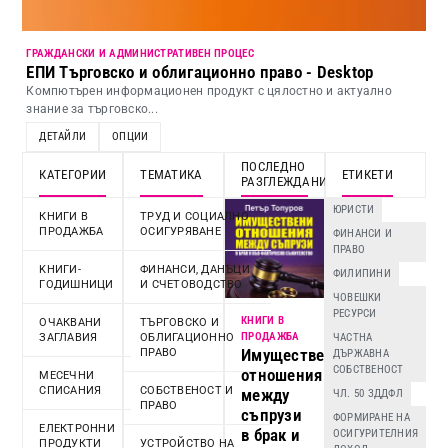
ГРАЖДАНСКИ И АДМИНИСТРАТИВЕН ПРОЦЕС
ЕПИ Търговско и облигационно право - Desktop
Компютърен информационен продукт с цялостно и актуално
знание за търговско...
ДЕТАЙЛИ
ОПЦИИ
ПОСЛЕДНО
КАТЕГОРИИ
ТЕМАТИКА
ЕТИКЕТИ
РАЗГЛЕЖДАНИ
ЮРИСТИ
КНИГИ В
ТРУД И СОЦИАЛНО
ПРОДАЖБА
ОСИГУРЯВАНЕ
ФИНАНСИ И
ПРАВО
KНИГИ-
ФИНАНСИ, ДАНЪЦИ
ФИЛИПИНИ
ГОДИШНИЦИ
И СЧЕТОВОДСТВО
ЧОВЕШКИ
РЕСУРСИ
КНИГИ В
ОЧАКВАНИ
ТЪРГОВСКО И
ПРОДАЖБА
ЗАГЛАВИЯ
ОБЛИГАЦИОННО
ЧАСТНА
Имуществени
ПРАВО
ДЪРЖАВНА
СОБСТВЕНОСТ
отношения
МЕСЕЧНИ
СПИСАНИЯ
СОБСТВЕНОСТ И
между
ЧЛ. 50 ЗДДФЛ
ПРАВО
съпрузи
ФОРМИРАНЕ НА
ЕЛЕКТРОННИ
в брак и
ОСИГУРИТЕЛНИЯ
ПРОДУКТИ
УСТРОЙСТВО НА