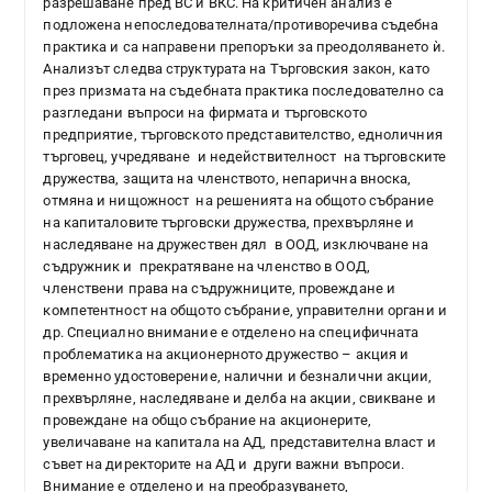
разрешаване пред ВС и ВКС. На критичен анализ е
подложена непоследователната/противоречива съдебна
практика и са направени препоръки за преодоляването ѝ.
Анализът следва структурата на Търговския закон, като
през призмата на съдебната практика последователно са
разгледани въпроси на фирмата и търговското
предприятие, търговското представителство, едноличния
търговец, учредяване и недействителност на търговските
дружества, защита на членството, непарична вноска,
отмяна и нищожност на решенията на общото събрание
на капиталовите търговски дружества, прехвърляне и
наследяване на дружествен дял в ООД, изключване на
съдружник и прекратяване на членство в ООД,
членствени права на съдружниците, провеждане и
компетентност на общото събрание, управителни органи и
др. Специално внимание е отделено на специфичната
проблематика на акционерното дружество – акция и
временно удостоверение, налични и безналични акции,
прехвърляне, наследяване и делба на акции, свикване и
провеждане на общо събрание на акционерите,
увеличаване на капитала на АД, представителна власт и
съвет на директорите на АД и други важни въпроси.
Внимание е отделено и на преобразуването,