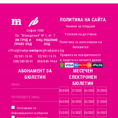
ПОЛИТИКА НА САЙТА
Начини за плащане
София 1000
Условия за доставка
Пл. "Македония" № 1, ет. 7
ИК ТРУД И
НКЦ РЕШЕНИЕ
Политика за използване на
ПРАВО ООД
ООД
бисквитки
office@trudipravo.bg
reshenie@trudipravo.bg
Правила за поверителност
02/981-13-93
02/981-13-76
и защита на личните данни
088/240-03-01
088/845-19-64
АБОНАМЕНТ ЗА
MЕСЕЧЕН
БЮЛЕТИН
ЕЛЕКТРОНЕН
БЮЛЕТИН
08/2026
07/2026
06/2026
05/2026
04/2026
03/2026
02/2026
01/2026
Получаване на
12/2025
11/2025
10/2025
09/2025
Информационни съобщения