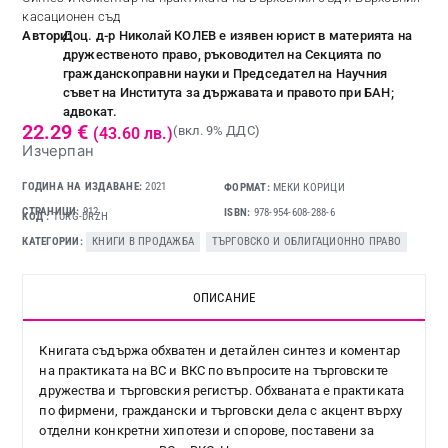
касационен съд
Автори:
Доц. д-р Николай КОЛЕВ е изявен юрист в материята на
дружественото право, ръководител на Секцията по
гражданскоправни науки и Председател на Научния
съвет на Института за държавата и правото при БАН;
адвокат.
22.29
€
(вкл. 9% ДДС)
(43.60 лв.)
Изчерпан
ГОДИНА НА ИЗДАВАНЕ:
2021
ФОРМАТ:
МЕКИ КОРИЦИ
СТРАНИЦИ:
912
ISBN:
978-954-608-288-6
КОД
TURG-DRZH
КАТЕГОРИИ
КНИГИ В ПРОДАЖБА
,
ТЪРГОВСКО И ОБЛИГАЦИОННО ПРАВО
ОПИСАНИЕ
Книгата съдържа обхватен и детайлен синтез и коментар
на практиката на ВС и ВКС по въпросите на търговските
дружества и търговския регистър. Обхваната е практиката
по фирмени, граждански и търговски дела с акцент върху
отделни конкретни хипотези и спорове, поставени за