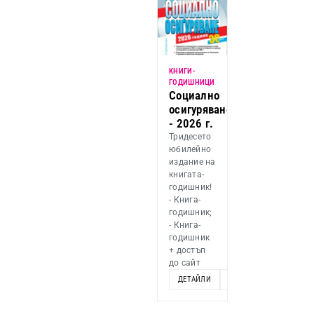
KНИГИ-
ГОДИШНИЦИ
Социално
осигуряване
- 2026 г.
Тридесето
юбилейно
издание на
книгата-
годишник!
- Книга-
годишник;
- Книга-
годишник
+ достъп
до сайт
ДЕТАЙЛИ
ОПЦИИ