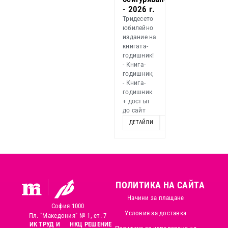
- 2026 г.
Тридесето
юбилейно
издание на
книгата-
годишник!
- Книга-
годишник;
- Книга-
годишник
+ достъп
до сайт
ДЕТАЙЛИ
ОПЦИИ
ПОЛИТИКА НА САЙТА
Начини за плащане
София 1000
Условия за доставка
Пл. "Македония" № 1, ет. 7
ИК ТРУД И
НКЦ РЕШЕНИЕ