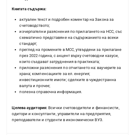
Книгата съдържа:
актуален текст и подробен коментар на Закона за
счетоводството;
изчерпателни разяснения по прилагането на НСС, със
схематично представяне на съдържанието на всеки
стандарт;
преглед на промените в МСС, утвърдени за прилагане
през 2022 година, с акцент върху счетоводни казуси,
които създават затруднения в практиката;
приложни разяснения по отчитането на: ваучерите за
храна; компенсациите за ел. енергия;
инвестиционните имоти; сделките в чуждестранна
валута и прочее;
полезна справочна информация.
Целева аудитория:
Всички счетоводители и финансисти,
одитори и консултанти, управители на предприятия,
преподаватели и студенти в икономически ВУЗ.