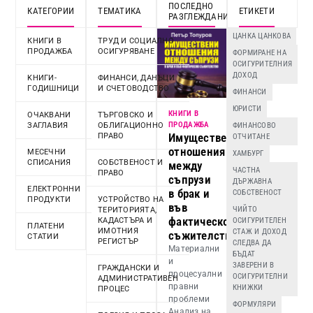
ПОСЛЕДНО
КАТЕГОРИИ
ТЕМАТИКА
ЕТИКЕТИ
РАЗГЛЕЖДАНИ
ЦАНКА ЦАНКОВА
КНИГИ В
ТРУД И СОЦИАЛНО
ПРОДАЖБА
ОСИГУРЯВАНЕ
ФОРМИРАНЕ НА
ОСИГУРИТЕЛНИЯ
ДОХОД
KНИГИ-
ФИНАНСИ, ДАНЪЦИ
ГОДИШНИЦИ
И СЧЕТОВОДСТВО
ФИНАНСИ
ЮРИСТИ
КНИГИ В
ОЧАКВАНИ
ТЪРГОВСКО И
ПРОДАЖБА
ЗАГЛАВИЯ
ОБЛИГАЦИОННО
ФИНАНСОВО
Имуществени
ПРАВО
ОТЧИТАНЕ
отношения
МЕСЕЧНИ
ХАМБУРГ
СПИСАНИЯ
СОБСТВЕНОСТ И
между
ЧАСТНА
ПРАВО
съпрузи
ДЪРЖАВНА
ЕЛЕКТРОННИ
в брак и
СОБСТВЕНОСТ
ПРОДУКТИ
УСТРОЙСТВО НА
във
ЧИЙТО
ТЕРИТОРИЯТА,
фактическо
КАДАСТЪРА И
ОСИГУРИТЕЛЕН
ПЛАТЕНИ
ИМОТНИЯ
СТАЖ И ДОХОД
съжителство
СТАТИИ
РЕГИСТЪР
СЛЕДВА ДА
Материални
БЪДАТ
и
ЗАВЕРЕНИ В
ГРАЖДАНСКИ И
процесуални
ОСИГУРИТЕЛНИ
АДМИНИСТРАТИВЕН
правни
КНИЖКИ
ПРОЦЕС
проблеми
ФОРМУЛЯРИ
Анализ на