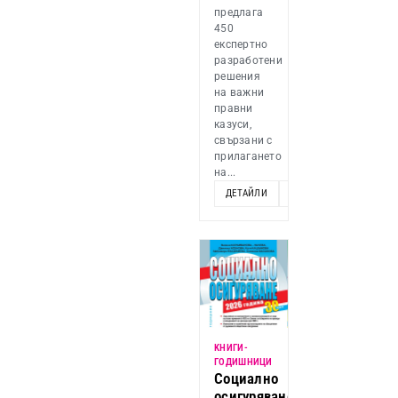
предлага
450
експертно
разработени
решения
на важни
правни
казуси,
свързани с
прилагането
на...
ДЕТАЙЛИ
ДОБАВИ
KНИГИ-
ГОДИШНИЦИ
Социално
осигуряване