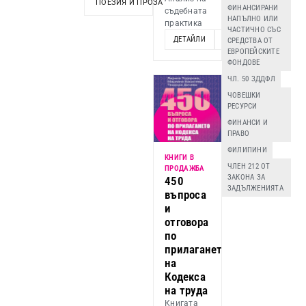
ПОЕЗИЯ И ПРОЗА
ФИНАНСИРАНИ
съдебната
НАПЪЛНО ИЛИ
практика
ЧАСТИЧНО СЪС
ДЕТАЙЛИ
ДОБАВИ
СРЕДСТВА ОТ
ЕВРОПЕЙСКИТЕ
ФОНДОВЕ
ЧЛ. 50 ЗДДФЛ
ЧОВЕШКИ
РЕСУРСИ
ФИНАНСИ И
ПРАВО
ФИЛИПИНИ
КНИГИ В
ЧЛЕН 212 ОТ
ПРОДАЖБА
ЗАКОНА ЗА
450
ЗАДЪЛЖЕНИЯТА
въпроса
и
отговора
по
прилагането
на
Кодекса
на труда
Книгата