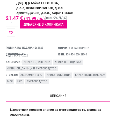
Доц. д-р Бойка БРЕЗОЕВА,
д.е.с, Велин ФИЛИПОВ, д.е.с,
Христо ДОСЕВ, д.е.с., Кирил РИЗОВ
21.47
€
(вкл. 9% ДДС)
(41.99 лв.)
ДОБАВЯНЕ В КОЛИЧКАТА
ГОДИНА НА ИЗДАВАНЕ:
2022
ФОРМАТ:
МЕКИ КОРИЦИ
СТРАНИЦИ:
464
ISBN:
978-954-608-295-4
КОД
SCHET-2022
КАТЕГОРИИ
KНИГИ-ГОДИШНИЦИ
,
КНИГИ В ПРОДАЖБА
,
ФИНАНСИ, ДАНЪЦИ И СЧЕТОВОДСТВО
ЕТИКЕТИ
АБОНАМЕНТ 2022
,
КНИГА-ГОДИШНИК
,
КНИГА-ГОДИШНИК 2022
,
МСС
,
НСС
,
СЧЕТОВОДСТВО
ОПИСАНИЕ
Цялостно и полезно знание за счетоводството, в сила за
2022 година.