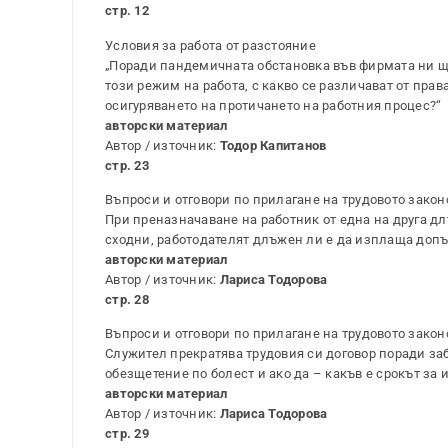
стр. 12
Условия за работа от разстояние
„Поради пандемичната обстановка във фирмата ни ще
този режим на работа, с какво се различават от пра
осигуряването на протичането на работния процес?“
авторски материал
Автор / източник:
Тодор Капитанов
стр. 23
Въпроси и отговори по прилагане на трудовото закон
При преназначаване на работник от една на друга дл
сходни, работодателят длъжен ли е да изплаща доп
авторски материал
Автор / източник:
Лариса Тодорова
стр. 28
Въпроси и отговори по прилагане на трудовото закон
Служител прекратява трудовия си договор поради забо
обезщетение по болест и ако да – какъв е срокът за
авторски материал
Автор / източник:
Лариса Тодорова
стр. 29