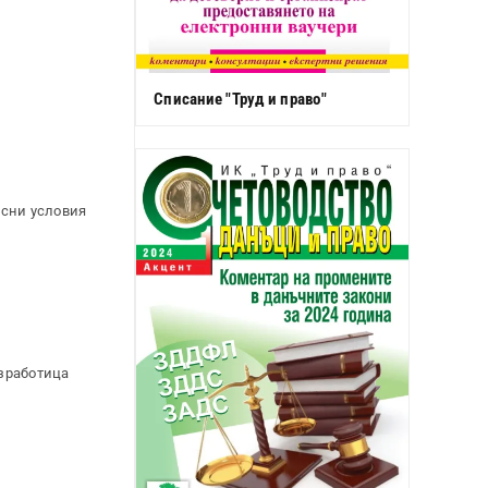
Списание "Труд и право"
асни условия
езработица