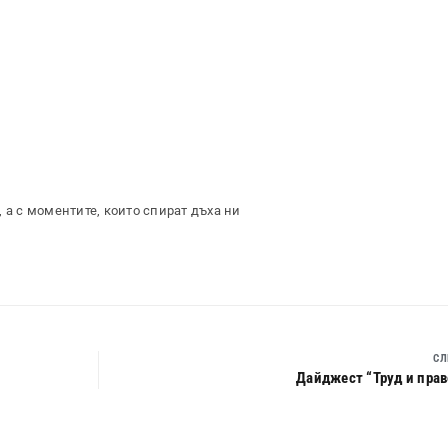
 а с моментите, които спират дъха ни
СЛ
Дайджест “Труд и право