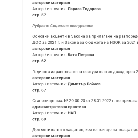
авторски материал
Автор / източник:
Лариса Тодорова
стр. 57
Рубрика: Социално
осигуряване
Основни акценти в Закона за прилагане на разпоред
ДОО за 2021 г. и Закона за бюджета на НЗОК за 2021
авторски материал
Автор / източник:
Катя Петрова
стр. 62
Годишно изравняване на осигурителния доход през 2
авторски материал
Автор / източник:
Димитър Бойчев
стр. 67
Становище изх. № 20-00-23 от 28.01.2022 г. по прила
административна практика
Автор / източник:
НАП
стр. 69
Допълнителни плащания, които нои ще изплаща през 
авторски материал