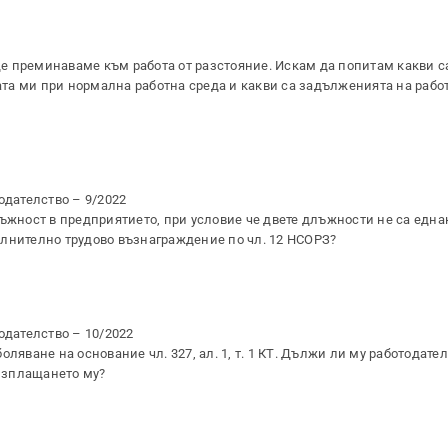
 преминаваме към работа от разстояние. Искам да попитам какви са
вата ми при нормална работна среда и какви са задълженията на раб
одателство – 9/2022
ъжност в предприятието, при условие че двете длъжности не са еднак
ълнително трудово възнаграждение по чл. 12 НСОРЗ?
одателство – 10/2022
ляване на основание чл. 327, ал. 1, т. 1 КТ. Дължи ли му работодател
 изплащането му?