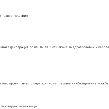
о правоотношение
шната декларация по чл. 15, ал. 1 от Закона за здравословни и безоп
бизнес проект, вместо периодично изплащане на обезщетението за б
 търсещите работа лица