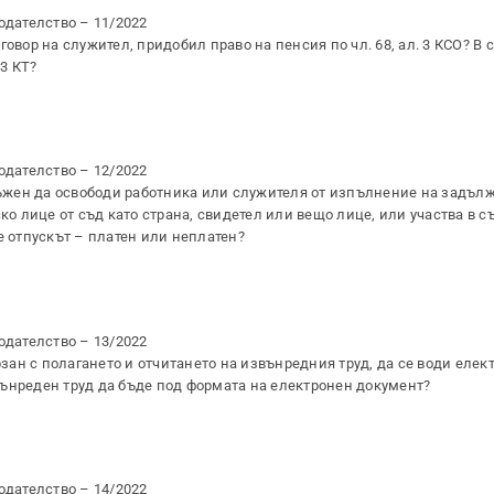
одателство – 11/2022
овор на служител, придобил право на пенсия по чл. 68, ал. 3 КСО? В 
 3 КТ?
одателство – 12/2022
е длъжен да освободи работника или служителя от изпълнение на задъл
ко лице от съд като страна, свидетел или вещо лице, или участва в с
е отпускът – платен или неплатен?
одателство – 13/2022
ан с полагането и отчитането на извънредния труд, да се води еле
ънреден труд да бъде под формата на електронен документ?
одателство – 14/2022