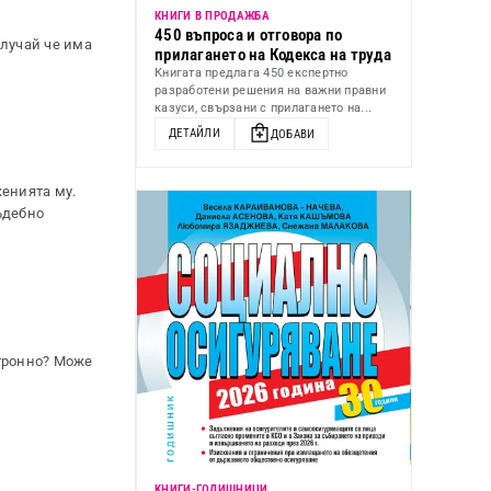
КНИГИ В ПРОДАЖБА
450 въпроса и отговора по
случай че има
прилагането на Кодекса на труда
Книгата предлага 450 експертно
разработени решения на важни правни
казуси, свързани с прилагането на...
ДЕТАЙЛИ
ДОБАВИ
женията му.
ъдебно
ктронно? Може
KНИГИ-ГОДИШНИЦИ