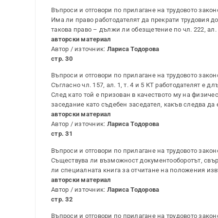
Въпроси и отговори по прилагане на трудовото закон
Има ли право работодателят да прекрати трудовия дог
такова право – дължи ли обезщетение по чл. 222, ал.
авторски материал
Автор / източник:
Лариса Тодорова
стр. 30
Въпроси и отговори по прилагане на трудовото закон
Съгласно чл. 157, ал. 1, т. 4 и 5 КТ работодателят 
След като той е призован в качеството му на физичес
заседание като съдебен заседател, какъв следва да 
авторски материал
Автор / източник:
Лариса Тодорова
стр. 31
Въпроси и отговори по прилагане на трудовото закон
Съществува ли възможност документооборотът, свърз
ли специалната книга за отчитане на положения изв
авторски материал
Автор / източник:
Лариса Тодорова
стр. 32
Въпроси и отговори по прилагане на трудовото закон