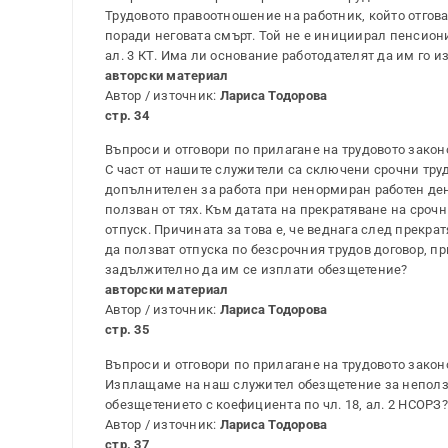
Трудовото правоотношение на работник, който отгова
поради неговата смърт. Той не е инициирал пенсион
ал. 3 КТ. Има ли основание работодателят да им го и
авторски материал
Автор / източник:
Лариса Тодорова
стр. 34
Въпроси и отговори по прилагане на трудовото закон
С част от нашите служители са сключени срочни труд
допълнителен за работа при ненормиран работен ден)
ползван от тях. Към датата на прекратяване на сроч
отпуск. Причината за това е, че веднага след прекр
да ползват отпуска по безсрочния трудов договор, п
задължително да им се изплати обезщетение?
авторски материал
Автор / източник:
Лариса Тодорова
стр. 35
Въпроси и отговори по прилагане на трудовото закон
Изплащаме на наш служител обезщетение за неползв
обезщетението с коефициента по чл. 18, ал. 2 НСОРЗ
Автор / източник:
Лариса Тодорова
стр. 37