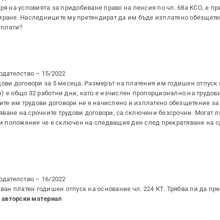
ря на условията за придобиване право на пенсия по чл. 68а КСО, е пр
иране. Наследниците му претендират да им бъде изплатено обезщетен
зплати?
одателство – 15/2022
ови договори за 5 месеца. Размерът на платения им годишен отпуск 
 е общо 32 работни дни, като е изчислен пропорционално на трудови
ните им трудови договори не е начислено и изплатено обезщетение з
атяване на срочните трудови договори, са сключени безсрочни. Могат 
ри положение че е сключен на следващия ден след прекратяване на с
одателство – 16/2022
ан платен годишен отпуск на основание чл. 224 КТ. Трябва ли да п
?
авторски материал