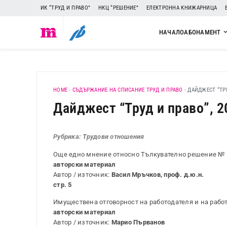
ИК “ТРУД И ПРАВО”
НКЦ “РЕШЕНИЕ”
ЕЛЕКТРОННА КНИЖАРНИЦА
НАЧАЛО
АБОНАМЕНТ
HOME
-
СЪДЪРЖАНИЕ НА СПИСАНИЕ ТРУД И ПРАВО
-
ДАЙДЖЕСТ “ТРУД
Дайджест “Труд и право”, 20
Рубрика: Трудови отношения
Още едно мнение относно Тълкувателно решение № 5 
авторски материал
Автор / източник:
Васил Мръчков, проф. д.ю.н.
стр. 5
Имуществена отговорност на работодателя и на рабо
авторски материал
Автор / източник:
Марио Първанов