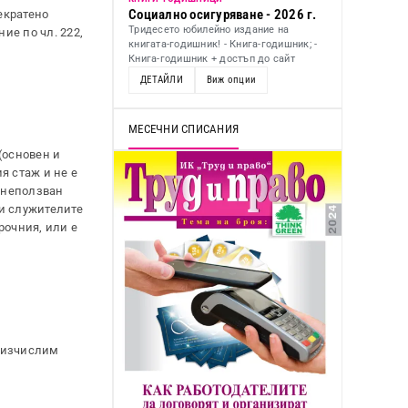
Социално осигуряване - 2026 г.
екратено
Тридесето юбилейно издание на
ие по чл. 222,
книгата-годишник! - Книга-годишник; -
Книга-годишник + достъп до сайт
ДЕТАЙЛИ
Виж опции
МЕСЕЧНИ СПИСАНИЯ
(основен и
я стаж и не е
а неползван
ли служителите
рочния, или е
реизчислим