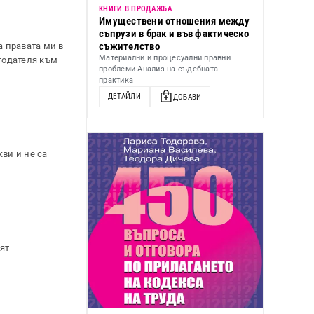
КНИГИ В ПРОДАЖБА
Имуществени отношения между
съпрузи в брак и във фактическо
съжителство
 правата ми в
Материални и процесуални правни
отодателя към
проблеми Анализ на съдебната
практика
ДЕТАЙЛИ
ДОБАВИ
ви и не са
ят