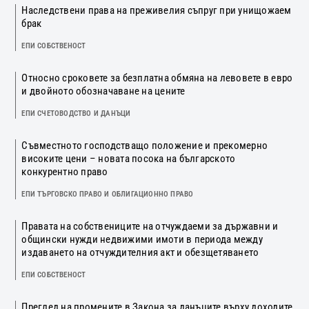
Наследствени права на преживелия съпруг при унищожаем
брак
ЕПИ СОБСТВЕНОСТ
Относно сроковете за безплатна обмяна на левовете в евро
и двойното обозначаване на цените
ЕПИ СЧЕТОВОДСТВО И ДАНЪЦИ
Съвместното господстващо положение и прекомерно
високите цени – новата посока на българското
конкурентно право
ЕПИ ТЪРГОВСКО ПРАВО И ОБЛИГАЦИОННО ПРАВО
Правата на собствениците на отчуждаеми за държавни и
общински нужди недвижими имоти в периода между
издаването на отчуждителния акт и обезщетяването
ЕПИ СОБСТВЕНОСТ
Преглед на промените в Закона за данъците върху доходите