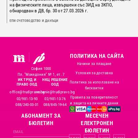
на физическите лица, извършени със ЗИД на ЗКПО,
обнародван в ДВ, бр. 30 от 27.03.2026 г.
ЕПИ СЧЕТОВОДСТВО И ДАНЪЦИ
ПОЛИТИКА НА САЙТА
Начини за плащане
София 1000
Условия за доставка
Пл. "Македония" № 1, ет. 7
ИК ТРУД И
НКЦ РЕШЕНИЕ
Политика за използване на
ПРАВО ООД
ООД
бисквитки
office@trudipravo.bg
reshenie@trudipravo.bg
Правила за поверителност
02/981-13-93
02/981-13-76
и защита на личните данни
088/240-03-01
088/845-19-64
АБОНАМЕНТ ЗА
MЕСЕЧЕН
БЮЛЕТИН
ЕЛЕКТРОНЕН
БЮЛЕТИН