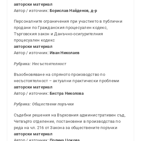
авторски материал
Автор / източник:
Борислав Найденов, д-р
Персоналните ограничения при участието в публични
продани по Гражданския процесуален кодекс,
Търговския закон и Данъчно-осигурителния
процесуален кодекс
авторски материал
Автор / източник:
Иван Николаев
Рубрика:
Несъстоятелност
Възобновяване на спряното производство по
несъстоятелност – актуални практически проблеми
авторски материал
Автор / източник:
Бистра Николова
Рубрика: Обществени поръчки
Съдебни решения на Върховния административен съд,
Четвърто отделение, постановени в производства по
реда на чл. 216 от Закона за обществените поръчки
авторски материал
Автор / източник:
Полина Цокова