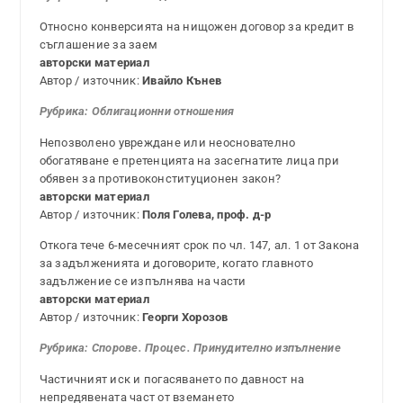
Относно конверсията на нищожен договор за кредит в
съглашение за заем
авторски материал
Автор / източник:
Ивайло Кънев
Рубрика:
Облигационни отношения
Непозволено увреждане или неоснователно
обогатяване е претенцията на засегнатите лица при
обявен за противоконституционен закон?
авторски материал
Автор / източник:
Поля Голева, проф. д-р
Откога тече 6-месечният срок по чл. 147, ал. 1 от Закона
за задълженията и договорите, когато главното
задължение се изпълнява на части
авторски материал
Автор / източник:
Георги Хорозов
Рубрика: Спорове. Процес. Принудително изпълнение
Частичният иск и погасяването по давност на
непредявената част от вземането