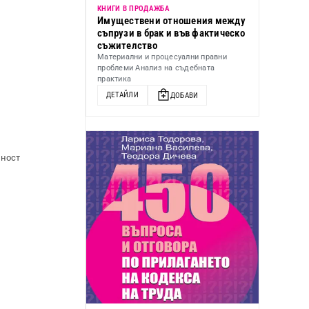
КНИГИ В ПРОДАЖБА
Имуществени отношения между
съпрузи в брак и във фактическо
съжителство
Материални и процесуални правни
проблеми Анализ на съдебната
практика
ДЕТАЙЛИ
ДОБАВИ
еност