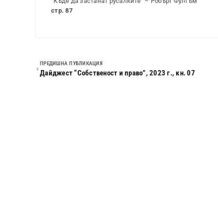
“Къде да застанат русалките” – Робърт Фулгъм
стр. 87
ПРЕДИШНА ПУБЛИКАЦИЯ
Дайджест “Собственост и право”, 2023 г., кн. 07