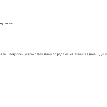
едството
ващ подробен устройствен план по реда на чл. 135а ЗУТ (нов – ДВ, бр