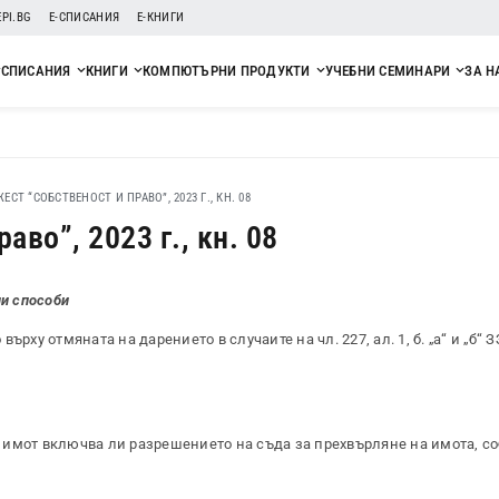
EPI.BG
Е-СПИСАНИЯ
Е-КНИГИ
СПИСАНИЯ
КНИГИ
КОМПЮТЪРНИ ПРОДУКТИ
УЧЕБНИ СЕМИНАРИ
ЗА Н
СТ “СОБСТВЕНОСТ И ПРАВО”, 2023 Г., КН. 08
во”, 2023 г., кн. 08
ни способи
рху отмяната на дарението в случаите на чл. 227, ал. 1, б. „а“ и „б“ 
имот включва ли разрешението на съда за прехвърляне на имота, со