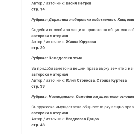
Автор / източник:
Васил Петров
стр. 14
Рубрика:
Държавна и общинска собственост. Концеси
Съдебни способи за защита правото на общинска со
авторски материал
Автор / източник:
Живка Юрукова
стр. 20
Рубрика:
Земеделски земи
За придобиването на вещни права върху земите с на
авторски материал
Автор / източник:
Юлия Стойкова
,
Стойка Куртева
стр. 33
Рубрика:
Наследяване. Семейни имуществени отноше
Съпружеска имуществена общност върху вещно прав
авторски материал
Автор / източник:
Владислав Дацов
стр. 43