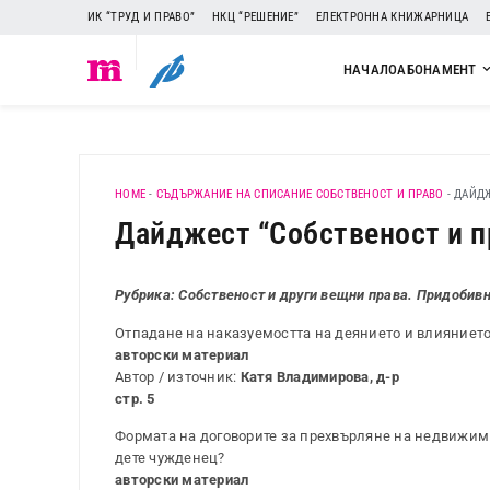
ИК “ТРУД И ПРАВО”
НКЦ “РЕШЕНИЕ”
ЕЛЕКТРОННА КНИЖАРНИЦА
НАЧАЛО
АБОНАМЕНТ
HOME
-
СЪДЪРЖАНИЕ НА СПИСАНИЕ СОБСТВЕНОСТ И ПРАВО
-
ДАЙДЖЕ
Дайджест “Собственост и пра
Рубрика: Собственост и други вещни права. Придобив
Отпадане на наказуемостта на деянието и влиянието въ
авторски материал
Автор / източник:
Катя Владимирова, д-р
стр. 5
Формата на договорите за прехвърляне на недвижим 
дете чужденец?
авторски материал