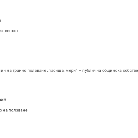
и
бственост
чин на трайно ползване „пасища, мери“ – публична общинска собств
ния
о на ползване